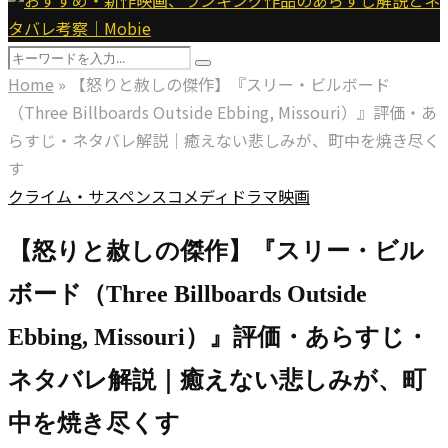
Menu
Search
Search
for:
Home
»
【怒りと赦しの傑作】『スリー・ビルボード
（Three Billboards Outside Ebbing, Missouri）』評価・あ
らすじ・ネタバレ解説｜癒えない悲しみが、町中を焼き尽く
す
クライム・サスペンス
コメディ
ドラマ
映画
【怒りと赦しの傑作】『スリー・ビル
ボード（Three Billboards Outside
Ebbing, Missouri）』評価・あらすじ・
ネタバレ解説｜癒えない悲しみが、町
中を焼き尽くす