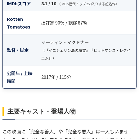
IMDbスコア
8.1 / 10
（IMDb歴代トップ250入りする超名作）
Rotten
批評家 90% / 観客 87%
Tomatoes
マーティン・マクドナー
監督・脚本
（『イニシェリン島の精霊』『ヒットマンズ・レクイ
エム』）
公開年 / 上映
2017年 / 115分
時間
主要キャスト・登場人物
この映画に「完全な善人」や「完全な悪人」は一人もいませ