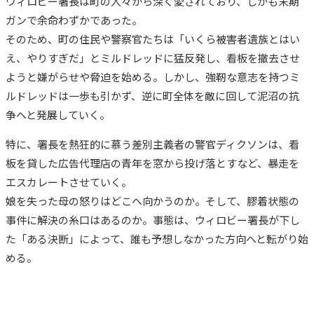
ウィロビー署長は町の人々から深く愛されており、しかも末期
ガンで余命わずかであった。
そのため、町の住民や警察官たちは「いくら被害者遺族とはい
え、やりすぎだ」とミルドレッドに猛反発し、看板を撤去させ
ようと嫌がらせや脅迫を始める。しかし、強靭な意志を持つミ
ルドレッドは一歩も引かず、逆に町全体を敵に回して泥沼の抗
争へと発展していく。
特に、署長を熱狂的に慕う差別主義者の警官ディクソンは、看
板を貸した広告代理店の青年を窓から投げ落とすなど、暴走を
エスカレートさせていく。
娘を失った母の怒りはどこへ向かうのか。そして、膠着状態の
事件に解決の糸口はあるのか。事態は、ウィロビー署長が下し
た「ある決断」によって、誰も予想しなかった方向へと転がり始
める。