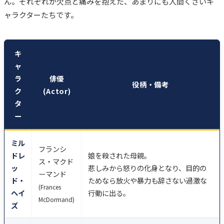
ん。それぞれが欠点と痛みを抱えた、あまりにも人間くさいキ
ャラクターたちです。
キ
ャ
ラ
俳優
役柄・備考
ク
(Actor)
タ
ー
ミル
フランシ
ドレ
娘を殺された母親。
ス・マクド
ッ
悲しみから怒りの化身となり、目的の
ーマンド
ド・
ためなら放火や暴力も辞さない過激な
(Frances
ヘイ
行動に出る。
McDormand)
ズ