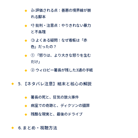
👍 評価される点：善悪の境界線が崩
れる脚本
👎 批判・注意点：やりきれない暴力
と不条理
🧐 よくある疑問：なぜ看板は「赤
色」だったの？
① 「怒りは、より大きな怒りを生む
だけ」
② ウィロビー署長が残した3通の手紙
5. 【ネタバレ注意】結末と核心の解説
署長の死と、狂気の放火事件
病室での奇跡と、ディクソンの贖罪
残酷な現実と、最後のドライブ
6. まとめ・視聴方法