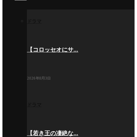
ドラマ
【コロッセオにサ…
2026年8月3日
ドラマ
【若き王の凄絶な…