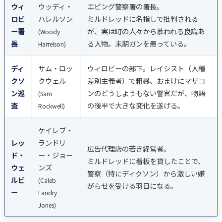
ウィ
ウッディ・
エビング警察署の署長。
ロビ
ハレルソン
ミルドレッドに名指しで批判される
ー署
が、実は町の人々から慕われる良識あ
(Woody
長
る人物。末期ガンを患っている。
Harrelson)
ディ
サム・ロッ
ウィロビーの部下。レイシスト（人種
クソ
クウェル
差別主義者）で粗暴、おまけにマザコ
ン巡
ンのどうしようもない警官だが、物語
(Sam
査
の後半で大きな変化を遂げる。
Rockwell)
ケイレブ・
レッ
ランドリ
広告代理店の若き経営者。
ド・
ー・ジョー
ミルドレッドに看板を貸したことで、
ウェ
ンズ
警察（特にディクソン）から激しい嫌
ルビ
(Caleb
がらせを受ける羽目になる。
ー
Landry
Jones)