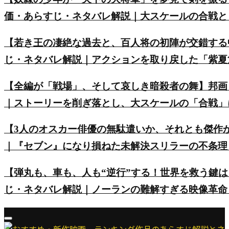
価・あらすじ・ネタバレ解説｜大スケールの合戦と
【若き王の凄絶な過去と、百人将の初陣が交錯する
じ・ネタバレ解説｜アクションを取り戻した「紫夏
【全編が「戦場」、そして哀しき暗殺者の舞】邦画
｜ストーリーを削ぎ落とし、大スケールの「合戦」
【3人のオスカー俳優の無駄遣いか、それとも傑作
｜『セブン』になり損ねた未解決スリラーの不条理
【弾丸も、車も、人も“逆行”する！世界を救う鍵は
じ・ネタバレ解説｜ノーランの難解すぎる映像革命
Primary