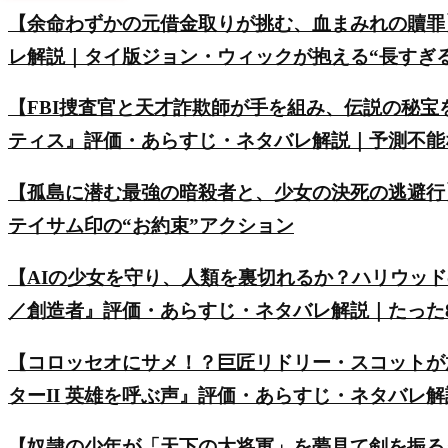
【余命わずかの元借金取りが挑む、血まみれの贖罪
レ解説｜タイ版ジョン・ウィックが抱える“長すぎ
【FBI捜査官と天才詐欺師が手を組み、伝説の秘
ティス』評価・あらすじ・ネタバレ解説｜予測不能
【孤島に潜む最強の暗殺者と、少女の決死の逃避行
テイサム印の“お約束”アクション
【AIの少女を守り、人類を裏切れるか？ハリウッ
／創造者』評価・あらすじ・ネタバレ解説｜たった8
【コロッセオにサメ！？巨匠リドリー・スコットが
ターII 英雄を呼ぶ声』評価・あらすじ・ネタバレ
【奴隷の少年が「天下の大将軍」を夢見て剣を振る