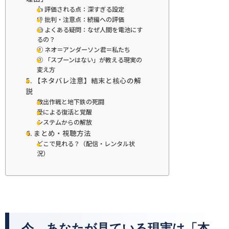
👍 評価される点：深すぎる設定
👎 批判・注意点：続編への評価
🧐 よくある疑問：なぜ人間を電池にす
るの？
① ネオ＝アンダーソン君＝私たち
② 「スプーンはない」が教える現実の
変え方
5. 【ネタバレ注意】結末と核心の解
説
救出作戦と地下鉄の死闘
愛による復活と覚醒
システムからの解放
6. まとめ・視聴方法
どこで見れる？（配信・レンタル状
況）
今、あなたが見ている現実は「本