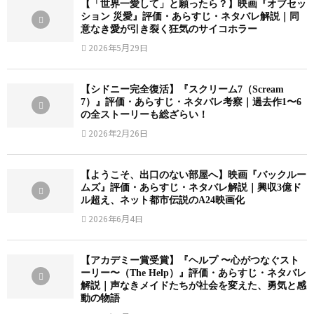
【「世界一愛して」と願ったら？】映画『オブセッ
ション 災愛』評価・あらすじ・ネタバレ解説｜同
意なき愛が引き裂く狂気のサイコホラー
2026年5月29日
【シドニー完全復活】『スクリーム7（Scream
7）』評価・あらすじ・ネタバレ考察｜過去作1〜6
の全ストーリーも総ざらい！
2026年2月26日
【ようこそ、出口のない部屋へ】映画『バックルー
ムズ』評価・あらすじ・ネタバレ解説｜興収3億ド
ル超え、ネット都市伝説のA24映画化
2026年6月4日
【アカデミー賞受賞】『ヘルプ 〜心がつなぐスト
ーリー〜（The Help）』評価・あらすじ・ネタバレ
解説｜声なきメイドたちが社会を変えた、勇気と感
動の物語