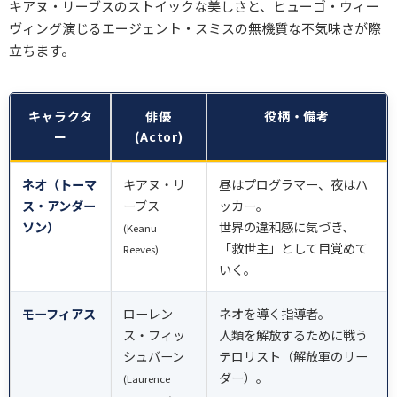
キアヌ・リーブスのストイックな美しさと、ヒューゴ・ウィー
ヴィング演じるエージェント・スミスの無機質な不気味さが際
立ちます。
キャラクタ
俳優
役柄・備考
ー
(Actor)
ネオ（トーマ
キアヌ・リ
昼はプログラマー、夜はハ
ス・アンダー
ーブス
ッカー。
ソン）
世界の違和感に気づき、
(Keanu
「救世主」として目覚めて
Reeves)
いく。
モーフィアス
ローレン
ネオを導く指導者。
ス・フィッ
人類を解放するために戦う
シュバーン
テロリスト（解放軍のリー
ダー）。
(Laurence