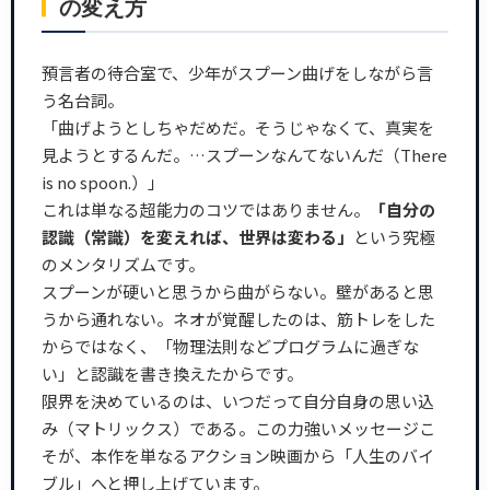
の変え方
預言者の待合室で、少年がスプーン曲げをしながら言
う名台詞。
「曲げようとしちゃだめだ。そうじゃなくて、真実を
見ようとするんだ。…スプーンなんてないんだ（There
is no spoon.）」
これは単なる超能力のコツではありません。
「自分の
認識（常識）を変えれば、世界は変わる」
という究極
のメンタリズムです。
スプーンが硬いと思うから曲がらない。壁があると思
うから通れない。ネオが覚醒したのは、筋トレをした
からではなく、「物理法則などプログラムに過ぎな
い」と認識を書き換えたからです。
限界を決めているのは、いつだって自分自身の思い込
み（マトリックス）である。この力強いメッセージこ
そが、本作を単なるアクション映画から「人生のバイ
ブル」へと押し上げています。