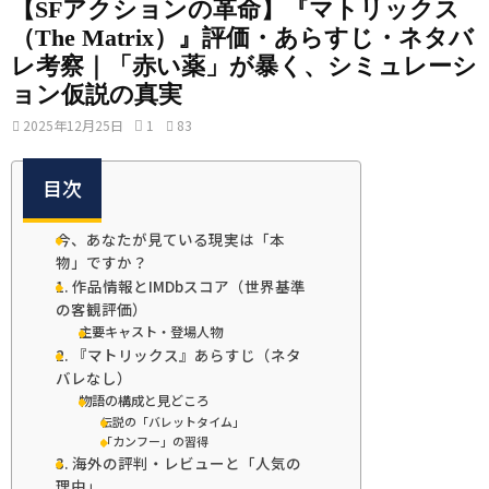
【SFアクションの革命】『マトリックス
（The Matrix）』評価・あらすじ・ネタバ
レ考察｜「赤い薬」が暴く、シミュレーシ
ョン仮説の真実
2025年12月25日
1
83
目次
今、あなたが見ている現実は「本
物」ですか？
1. 作品情報とIMDbスコア（世界基準
の客観評価）
主要キャスト・登場人物
2. 『マトリックス』あらすじ（ネタ
バレなし）
物語の構成と見どころ
伝説の「バレットタイム」
「カンフー」の習得
3. 海外の評判・レビューと「人気の
理由」