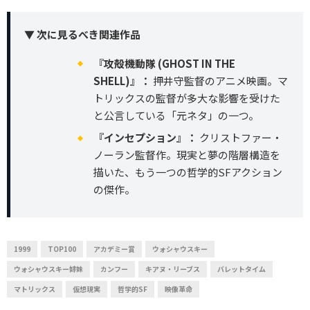
▼ 次に見るべき関連作品
『攻殻機動隊 (GHOST IN THE
SHELL)』：
押井守監督のアニメ映画。マ
トリックスの監督が多大な影響を受けた
と公言している「元ネタ」の一つ。
『インセプション』：
クリストファー・
ノーラン監督作。現実と夢の階層構造を
描いた、もう一つの哲学的SFアクション
の傑作。
1999
TOP100
アカデミー賞
ウォシャウスキー
ウォシャウスキー姉妹
カンフー
キアヌ・リーブス
バレットタイム
マトリックス
仮想現実
哲学的SF
映像革命