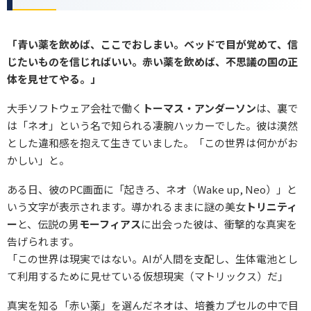
「青い薬を飲めば、ここでおしまい。ベッドで目が覚めて、信
じたいものを信じればいい。赤い薬を飲めば、不思議の国の正
体を見せてやる。」
大手ソフトウェア会社で働く
トーマス・アンダーソン
は、裏で
は「ネオ」という名で知られる凄腕ハッカーでした。彼は漠然
とした違和感を抱えて生きていました。「この世界は何かがお
かしい」と。
ある日、彼のPC画面に「起きろ、ネオ（Wake up, Neo）」と
いう文字が表示されます。導かれるままに謎の美女
トリニティ
ー
と、伝説の男
モーフィアス
に出会った彼は、衝撃的な真実を
告げられます。
「この世界は現実ではない。AIが人間を支配し、生体電池とし
て利用するために見せている仮想現実（マトリックス）だ」
真実を知る「赤い薬」を選んだネオは、培養カプセルの中で目