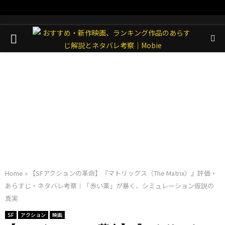
PRIMARY
MENU
Home
»
【SFアクションの革命】『マトリックス（The Matrix）』評価・
あらすじ・ネタバレ考察｜「赤い薬」が暴く、シミュレーション仮説の
真実
SF
アクション
映画