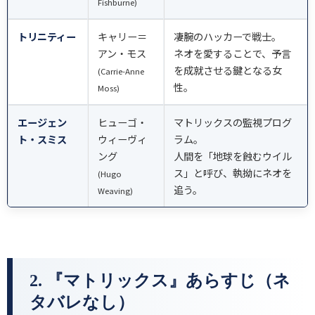
Fishburne)
トリニティー
キャリー＝
凄腕のハッカーで戦士。
アン・モス
ネオを愛することで、予言
を成就させる鍵となる女
(Carrie-Anne
性。
Moss)
エージェン
ヒューゴ・
マトリックスの監視プログ
ト・スミス
ウィーヴィ
ラム。
ング
人間を「地球を蝕むウイル
ス」と呼び、執拗にネオを
(Hugo
追う。
Weaving)
2. 『マトリックス』あらすじ（ネ
タバレなし）