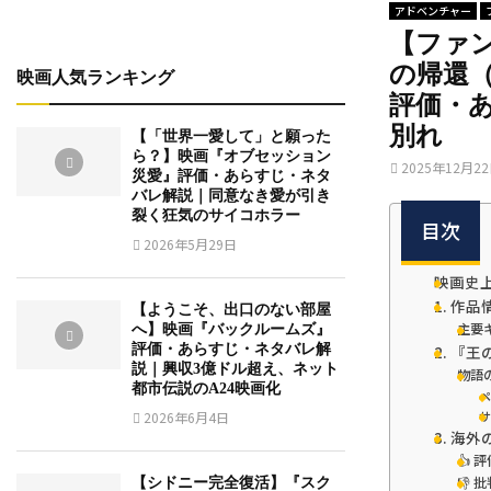
アドベンチャー
【ファ
の帰還（The
映画人気ランキング
評価・
別れ
【「世界一愛して」と願った
ら？】映画『オブセッション
2025年12月2
災愛』評価・あらすじ・ネタ
バレ解説｜同意なき愛が引き
裂く狂気のサイコホラー
目次
2026年5月29日
映画史
1. 作
【ようこそ、出口のない部屋
主要
へ】映画『バックルームズ』
評価・あらすじ・ネタバレ解
2. 『
説｜興収3億ドル超え、ネット
物語
都市伝説のA24映画化
ペ
サ
2026年6月4日
3. 海
👍
👎
【シドニー完全復活】『スク