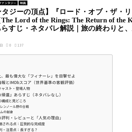
ファンタジー
映画
ンタジーの頂点】『ロード・オブ・ザ・リ
 Lord of the Rings: The Return of the
あらすじ・ネタバレ解説｜旅の終わりと、
2日
0
137
上、最も偉大な「フィナーレ」を目撃せよ
品情報とIMDbスコア（世界基準の客観評価）
キャスト・登場人物
王の帰還』あらすじ（ネタバレなし）
の構成と見どころ
レンノール野の合戦
ムの献身
外の評判・レビューと「人気の理由」
 評価される点：圧倒的な完成度
 批判・注意点：長すぎる？