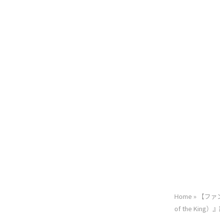
Home
»
【ファン
of the K