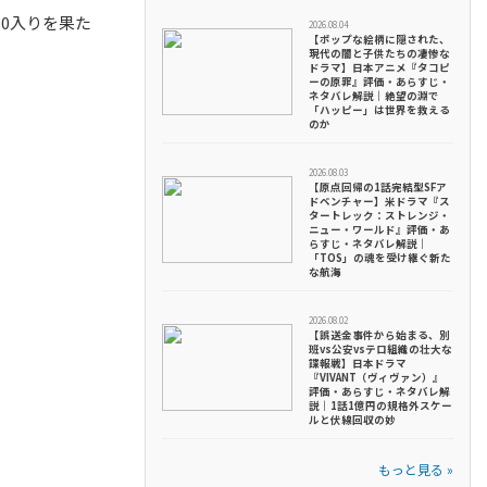
0入りを果た
2026.08.04
【ポップな絵柄に隠された、
現代の闇と子供たちの凄惨な
ドラマ】日本アニメ『タコピ
ーの原罪』評価・あらすじ・
ネタバレ解説｜絶望の淵で
「ハッピー」は世界を救える
のか
2026.08.03
【原点回帰の1話完結型SFア
ドベンチャー】米ドラマ『ス
タートレック：ストレンジ・
ニュー・ワールド』評価・あ
らすじ・ネタバレ解説｜
「TOS」の魂を受け継ぐ新た
な航海
2026.08.02
【誤送金事件から始まる、別
班vs公安vsテロ組織の壮大な
諜報戦】日本ドラマ
『VIVANT（ヴィヴァン）』
評価・あらすじ・ネタバレ解
説｜1話1億円の規格外スケー
ルと伏線回収の妙
もっと見る »