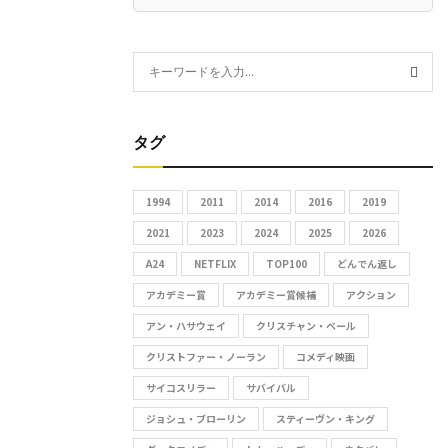
S
e
S
a
r
タグ
E
c
h
A
1994
2011
2014
2016
2019
f
R
2021
2023
2024
2025
2026
o
r
A24
NETFLIX
TOP100
どんでん返し
C
:
アカデミー賞
アカデミー賞候補
アクション
H
アン・ハサウェイ
クリスチャン・ベール
クリストファー・ノーラン
コメディ映画
サイコスリラー
サバイバル
ジョシュ・ブローリン
スティーヴン・キング