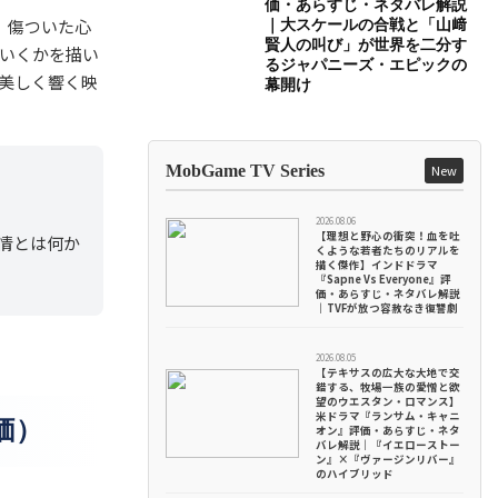
価・あらすじ・ネタバレ解説
、傷ついた心
｜大スケールの合戦と「山﨑
賢人の叫び」が世界を二分す
いくかを描い
るジャパニーズ・エピックの
美しく響く映
幕開け
MobGame TV Series
New
2026.08.06
【理想と野心の衝突！血を吐
情とは何か
くような若者たちのリアルを
描く傑作】インドドラマ
『Sapne Vs Everyone』評
価・あらすじ・ネタバレ解説
｜TVFが放つ容赦なき復讐劇
2026.08.05
【テキサスの広大な大地で交
錯する、牧場一族の愛憎と欲
望のウエスタン・ロマンス】
米ドラマ『ランサム・キャニ
価）
オン』評価・あらすじ・ネタ
バレ解説｜『イエローストー
ン』×『ヴァージンリバー』
のハイブリッド