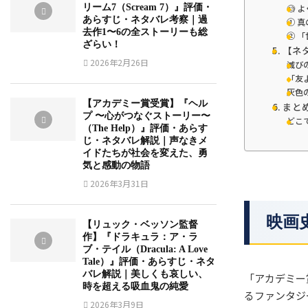
リーム7（Scream 7）』評価・
🧐
あらすじ・ネタバレ考察｜過
① 
去作1〜6の全ストーリーも総
② 
ざらい！
5. 【
2026年2月26日
滅び
「友
灰色
【アカデミー賞受賞】『ヘル
6. ま
プ 〜心がつなぐストーリー〜
どこ
（The Help）』評価・あらす
じ・ネタバレ解説｜声なきメ
イドたちが社会を変えた、勇
気と感動の物語
2026年3月31日
映画
【リュック・ベッソン監督
作】『ドラキュラ：ア・ラ
ブ・テイル（Dracula: A Love
Tale）』評価・あらすじ・ネタ
バレ解説｜美しくも哀しい、
「アカデミー
時を超える吸血鬼の純愛
るファンタジ
2026年3月9日