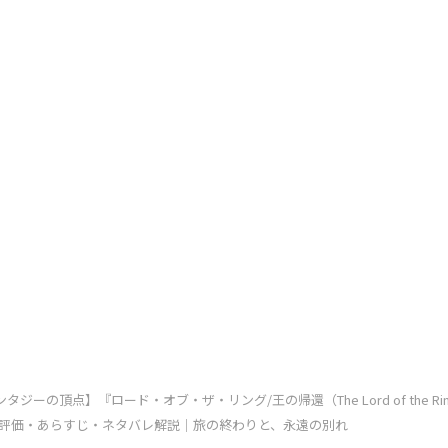
タジーの頂点】『ロード・オブ・ザ・リング/王の帰還（The Lord of the Rings: 
ing）』評価・あらすじ・ネタバレ解説｜旅の終わりと、永遠の別れ