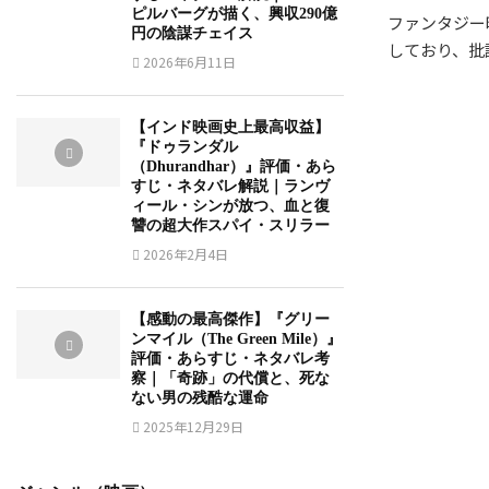
ピルバーグが描く、興収290億
ファンタジー
円の陰謀チェイス
しており、批
2026年6月11日
【インド映画史上最高収益】
『ドゥランダル
（Dhurandhar）』評価・あら
すじ・ネタバレ解説｜ランヴ
ィール・シンが放つ、血と復
讐の超大作スパイ・スリラー
2026年2月4日
【感動の最高傑作】『グリー
ンマイル（The Green Mile）』
評価・あらすじ・ネタバレ考
察｜「奇跡」の代償と、死な
ない男の残酷な運命
2025年12月29日