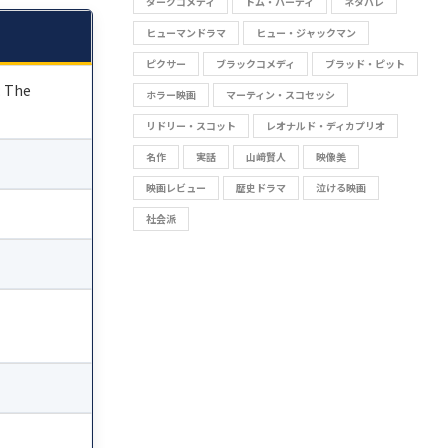
ダークコメディ
トム・ハーディ
ネタバレ
ヒューマンドラマ
ヒュー・ジャックマン
ピクサー
ブラックコメディ
ブラッド・ピット
 The
ホラー映画
マーティン・スコセッシ
リドリー・スコット
レオナルド・ディカプリオ
名作
実話
山﨑賢人
映像美
映画レビュー
歴史ドラマ
泣ける映画
社会派