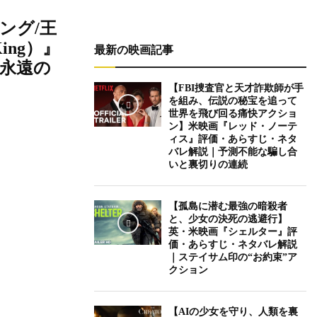
ング/王
 King）』
最新の映画記事
永遠の
【FBI捜査官と天才詐欺師が手
を組み、伝説の秘宝を追って
世界を飛び回る痛快アクショ
ン】米映画『レッド・ノーテ
ィス』評価・あらすじ・ネタ
バレ解説｜予測不能な騙し合
いと裏切りの連続
【孤島に潜む最強の暗殺者
と、少女の決死の逃避行】
英・米映画『シェルター』評
価・あらすじ・ネタバレ解説
｜ステイサム印の“お約束”ア
クション
【AIの少女を守り、人類を裏