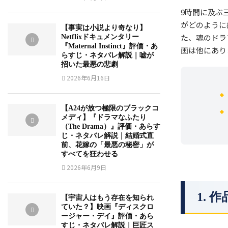
9時間に及ぶ
がどのように
【事実は小説より奇なり】
た、魂のドラ
Netflixドキュメンタリー
『Maternal Instinct』評価・あ
画は他にあり
らすじ・ネタバレ解説｜嘘が
招いた最悪の悲劇
2026年6月16日
【A24が放つ極限のブラックコ
メディ】『ドラマなふたり
（The Drama）』評価・あらす
じ・ネタバレ解説｜結婚式直
前、花嫁の「最悪の秘密」が
すべてを狂わせる
2026年6月9日
1.
【宇宙人はもう存在を知られ
ていた？】映画『ディスクロ
ージャー・デイ』評価・あら
すじ・ネタバレ解説｜巨匠ス