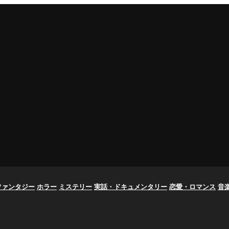
ファンタジー
ホラー
ミステリー
実話・ドキュメンタリー
恋愛・ロマンス
音