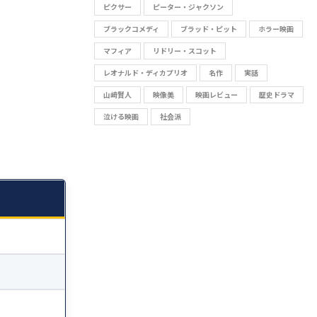
ピクサー
ピーター・ジャクソン
ブラックコメディ
ブラッド・ピット
ホラー映画
マフィア
リドリー・スコット
レオナルド・ディカプリオ
名作
実話
山﨑賢人
映像美
映画レビュー
歴史ドラマ
泣ける映画
社会派