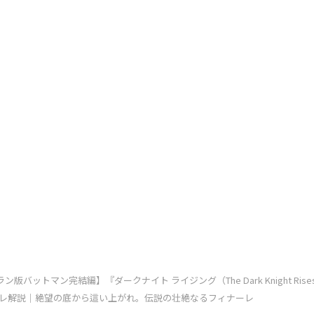
ン版バットマン完結編】『ダークナイト ライジング（The Dark Knight Ris
レ解説｜絶望の底から這い上がれ。伝説の壮絶なるフィナーレ