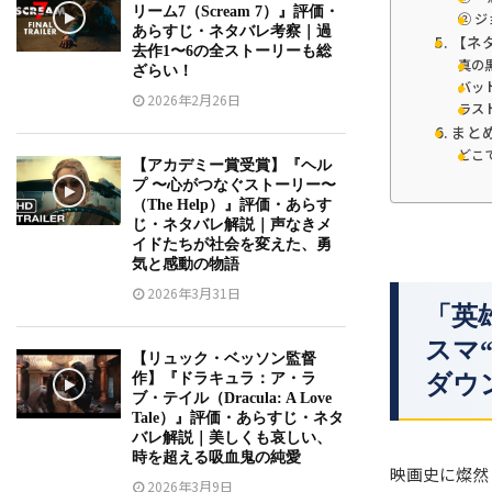
リーム7（Scream 7）』評価・
② 
あらすじ・ネタバレ考察｜過
5. 【
去作1〜6の全ストーリーも総
真の
ざらい！
バッ
2026年2月26日
ラス
6. ま
どこ
【アカデミー賞受賞】『ヘル
プ 〜心がつなぐストーリー〜
（The Help）』評価・あらす
じ・ネタバレ解説｜声なきメ
イドたちが社会を変えた、勇
気と感動の物語
2026年3月31日
「英
スマ
【リュック・ベッソン監督
作】『ドラキュラ：ア・ラ
ダウ
ブ・テイル（Dracula: A Love
Tale）』評価・あらすじ・ネタ
バレ解説｜美しくも哀しい、
時を超える吸血鬼の純愛
映画史に燦然
2026年3月9日