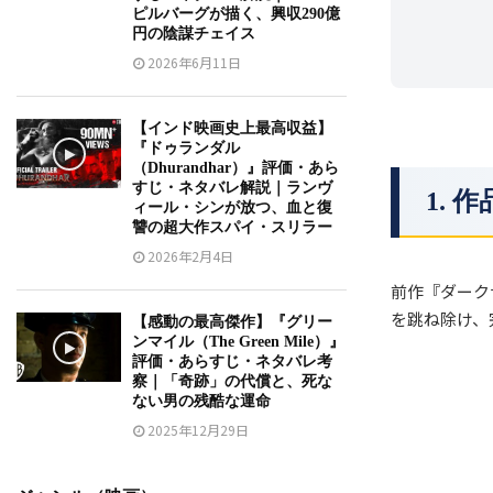
ピルバーグが描く、興収290億
円の陰謀チェイス
2026年6月11日
【インド映画史上最高収益】
『ドゥランダル
（Dhurandhar）』評価・あら
すじ・ネタバレ解説｜ランヴ
1.
ィール・シンが放つ、血と復
讐の超大作スパイ・スリラー
2026年2月4日
前作『ダーク
を跳ね除け、
【感動の最高傑作】『グリー
ンマイル（The Green Mile）』
評価・あらすじ・ネタバレ考
察｜「奇跡」の代償と、死な
ない男の残酷な運命
2025年12月29日