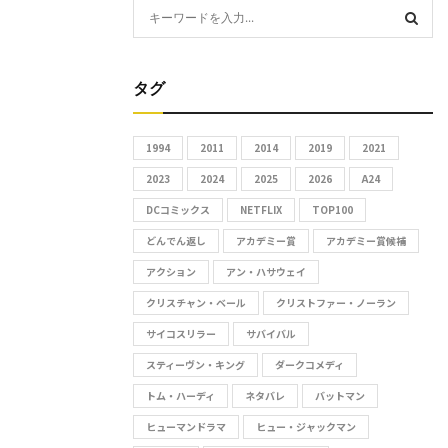
S
e
S
a
r
タグ
E
c
h
A
1994
2011
2014
2019
2021
f
R
2023
2024
2025
2026
A24
o
r
DCコミックス
NETFLIX
TOP100
C
:
どんでん返し
アカデミー賞
アカデミー賞候補
H
アクション
アン・ハサウェイ
クリスチャン・ベール
クリストファー・ノーラン
サイコスリラー
サバイバル
スティーヴン・キング
ダークコメディ
トム・ハーディ
ネタバレ
バットマン
ヒューマンドラマ
ヒュー・ジャックマン