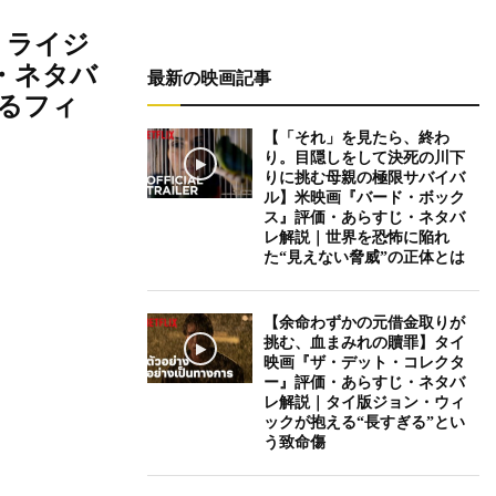
 ライジ
すじ・ネタバ
最新の映画記事
るフィ
【「それ」を見たら、終わ
り。目隠しをして決死の川下
りに挑む母親の極限サバイバ
ル】米映画『バード・ボック
ス』評価・あらすじ・ネタバ
レ解説｜世界を恐怖に陥れ
た“見えない脅威”の正体とは
【余命わずかの元借金取りが
挑む、血まみれの贖罪】タイ
映画『ザ・デット・コレクタ
ー』評価・あらすじ・ネタバ
レ解説｜タイ版ジョン・ウィ
ックが抱える“長すぎる”とい
う致命傷