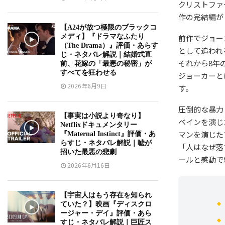
クリストファ
作の完結編が『ダ
【A24が放つ極限のブラックコ
メディ】『ドラマなふたり
前作でジョー
（The Drama）』評価・あらす
として追われ
じ・ネタバレ解説｜結婚式直
それから8年
前、花嫁の「最悪の秘密」が
すべてを狂わせる
ジョーカーと
2026年6月9日
す。
圧倒的な暴力
【事実は小説より奇なり】
ベインを演じ
Netflixドキュメンタリー
マンを演じた
『Maternal Instinct』評価・あ
らすじ・ネタバレ解説｜嘘が
「人はなぜ落
招いた最悪の悲劇
ールと感動で
2026年6月16日
【宇宙人はもう存在を知られ
ていた？】映画『ディスクロ
ージャー・デイ』評価・あら
すじ・ネタバレ解説｜巨匠ス