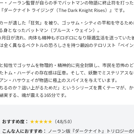
ー・ノーラン監督が自らの手でバットマンの物語に終止符を打った
ークナイト ライジング（The Dark Knight Rises）』です。
カーが遺した「狂気」を被り、ゴッサム・シティの平和を守るため
る身となったバットマン（ブルース・ウェイン）。
の月日が流れ、肉体も精神もボロボロになり隠遁生活を送っていた
は全く異なるベクトルの恐ろしさを持つ最凶のテロリスト「ベイン
と知性でゴッサムを物理的・精神的に完全封鎖し、市民を恐怖のど
たトム・ハーディの存在感は圧巻。そして、妖艶でミステリアスな
アン・ハサウェイが物語に極上のスパイスを与えています。
ちるのか？這い上がるためだ」というシリーズを貫くテーマが、か
結実する、魂が震える165分です。
おすすめ度：
★★★★★
（4.8/5.0）
こんな人におすすめ：
ノーラン版『ダークナイト』トリロジーの