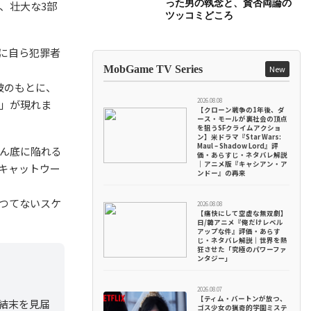
った男の執念と、賛否両論の
、壮大な3部
ツッコミどころ
に自ら犯罪者
MobGame TV Series
New
彼のもとに、
2026.08.08
」が現れま
【クローン戦争の1年後、ダ
ース・モールが裏社会の頂点
を狙うSFクライムアクショ
ン】米ドラマ『Star Wars:
Maul – Shadow Lord』評
ん底に陥れる
価・あらすじ・ネタバレ解説
｜アニメ版『キャシアン・ア
キャットウー
ンドー』の再来
つてないスケ
2026.08.08
【痛快にして空虚な無双劇】
日/韓アニメ『俺だけレベル
アップな件』評価・あらす
じ・ネタバレ解説｜世界を熱
狂させた「究極のパワーファ
ンタジー」
2026.08.07
【ティム・バートンが放つ、
結末を見届
ゴス少女の猟奇的学園ミステ