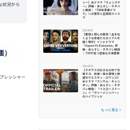
リー】米ドラマ『ウェンズデ
な状況から
ー』評価・あらすじ・ネタバ
レ解説｜「CW系青春ドラ
マ」への賛否と圧倒的カリス
マ
2026.08.06
【理想と野心の衝突！血を吐
くような若者たちのリアルを
描く傑作】インドドラマ
『Sapne Vs Everyone』評
価・あらすじ・ネタバレ解説
価）
｜TVFが放つ容赦なき復讐劇
2026.08.05
【テキサスの広大な大地で交
錯する、牧場一族の愛憎と欲
プレッシャー
望のウエスタン・ロマンス】
米ドラマ『ランサム・キャニ
オン』評価・あらすじ・ネタ
バレ解説｜『イエローストー
ン』×『ヴァージンリバー』
のハイブリッド
もっと見る »