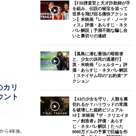
【FBI捜査官と天才詐欺師が手
を組み、伝説の秘宝を追って
世界を飛び回る痛快アクショ
ン】米映画『レッド・ノーテ
ィス』評価・あらすじ・ネタ
バレ解説｜予測不能な騙し合
いと裏切りの連続
【孤島に潜む最強の暗殺者
と、少女の決死の逃避行】
英・米映画『シェルター』評
価・あらすじ・ネタバレ解説
｜ステイサム印の“お約束”ア
クション
のカリ
ウント
【AIの少女を守り、人類を裏
切れるか？ハリウッドの常識
を破壊した超絶ビジュアル
SF】米映画『ザ・クリエイタ
ー／創造者』評価・あらす
じ・ネタバレ解説｜たった
から4年後、
8000万ドルの予算で巨編を作