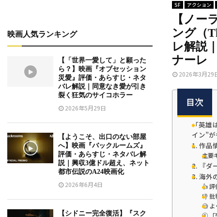
SF
アクション
【ノー
ング（Th
映画人気ランキング
レ解説
ナーレ
【「世界一愛して」と願った
ら？】映画『オブセッション
2026年3月29
災愛』評価・あらすじ・ネタ
バレ解説｜同意なき愛が引き
裂く狂気のサイコホラー
目次
2026年5月29日
「英雄
イン”
【ようこそ、出口のない部屋
1. 作
へ】映画『バックルームズ』
評価・あらすじ・ネタバレ解
主要
説｜興収3億ドル超え、ネット
2. 『
都市伝説のA24映画化
3. 海
2026年6月4日
👍
👎
🧐
【シドニー完全復活】『スク
① 