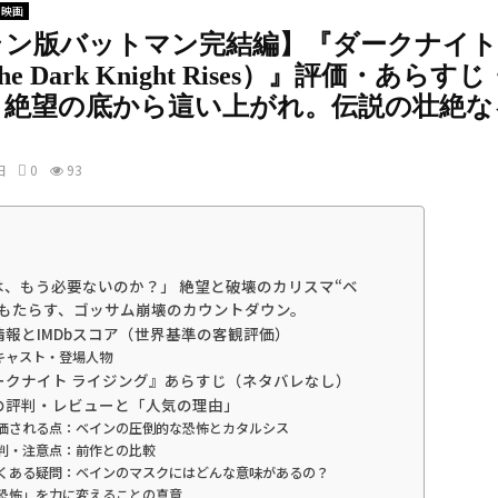
映画
ラン版バットマン完結編】『ダークナイト
e Dark Knight Rises）』評価・あら
｜絶望の底から這い上がれ。伝説の壮絶な
日
0
93
は、もう必要ないのか？」 絶望と破壊のカリスマ“ベ
がもたらす、ゴッサム崩壊のカウントダウン。
品情報とIMDbスコア（世界基準の客観評価）
キャスト・登場人物
ダークナイト ライジング』あらすじ（ネタバレなし）
外の評判・レビューと「人気の理由」
 評価される点：ベインの圧倒的な恐怖とカタルシス
 批判・注意点：前作との比較
 よくある疑問：ベインのマスクにはどんな意味があるの？
「恐怖」を力に変えることの真意