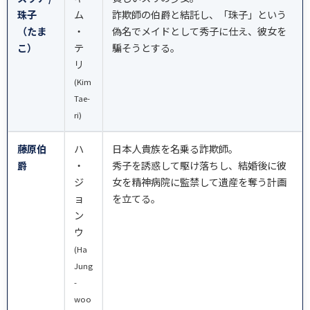
珠子
ム
詐欺師の伯爵と結託し、「珠子」という
（たま
・
偽名でメイドとして秀子に仕え、彼女を
こ）
テ
騙そうとする。
リ
(Kim
Tae-
ri)
藤原伯
ハ
日本人貴族を名乗る詐欺師。
爵
・
秀子を誘惑して駆け落ちし、結婚後に彼
ジ
女を精神病院に監禁して遺産を奪う計画
ョ
を立てる。
ン
ウ
(Ha
Jung
-
woo