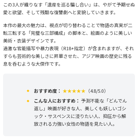
この3人が織りなす「遺産を巡る騙し合い」は、やがて予期せぬ
愛と欲望、そして残酷な復讐劇へと変貌していきます。
本作の最大の魅力は、視点が切り替わることで物語の真実が二
転三転する「完璧な三部構成」の脚本と、絵画のように美しい
美術・衣装デザインです。
過激な官能描写や暴力表現（R18+指定）が含まれますが、それ
すらも芸術的な美しさに昇華させた、アジア映画の歴史に残る
息を呑むような大傑作です。
おすすめ度：
★★★★★
（4.8/5.0）
こんな人におすすめ：
予測不能な「どんでん
返し」映画が好きな人、美しくも妖しいゴシ
ック・サスペンスに浸りたい人、抑圧から解
放される力強い女性の物語を見たい人。