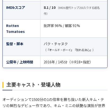
IMDbスコア
8.1 / 10
（IMDb歴代トップ250入りする超名
作）
Rotten
批評家 96% / 観客 91%
Tomatoes
監督・脚本
パク・チャヌク
（『オールド・ボーイ』『別れる決心』）
公開年 / 上映時間
2016年 / 145分（※R18+指定）
主要キャスト・登場人物
オーディションで1500分の1の倍率を勝ち抜いた新人キム・テ
リの鮮烈なデビュー作であり、キム・ミニの妖艶な演技が世界