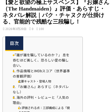
【愛と欲望の極上サスペンス】『お嬢さん
（The Handmaiden）』評価・あらすじ・
ネタバレ解説｜パク・チャヌクが仕掛け
る、官能的で残酷な三段騙し！
2026年3月20日
0
100
目次
「誰が誰を騙しているのか？」 息を
呑むほど美しく、恐ろしい愛の騙し
合い。
1. 作品情報とIMDbスコア（世界基準
の客観評価）
主要キャスト・登場人物
2. 『お嬢さん』あらすじ（ネタバレ
なし）
3. 海外の評判・レビューと「人気の
理由」
👍 評価される点：三部構成による「視