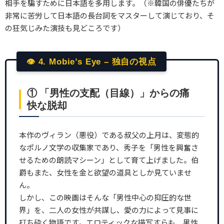
相手を騙すために日本語を多用します。（※韓国の俳優たちが
非常に苦労して日本語の長台詞をマスターして演じており、そ
の狂気じみた演技も見どころです）
👁 4. Mobie’s Eye – 独自の視点
① 「男性の支配（目線）」からの痛
快な脱却
本作のヴィラン（悪役）である叔父の上月は、変態的
なポルノ文学の収集家であり、秀子を「男性を興奮さ
せるための朗読マシーン」として育て上げました。伯
爵もまた、女性を金と欲望の道具としか見ていませ
ん。
しかし、この映画はそんな「男性中心の抑圧的な世
界」を、二人の女性が共謀し、愛の力によって見事に
打ち砕く物語です。エロティックな描写すらも、男性