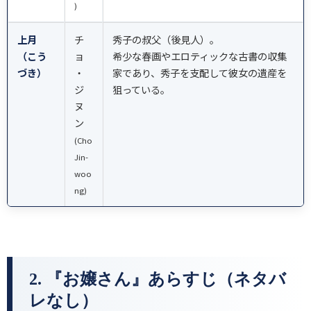
)
上月
チ
秀子の叔父（後見人）。
（こう
ョ
希少な春画やエロティックな古書の収集
づき）
・
家であり、秀子を支配して彼女の遺産を
ジ
狙っている。
ヌ
ン
(Cho
Jin-
woo
ng)
2. 『お嬢さん』あらすじ（ネタバ
レなし）