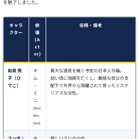
を魅了しました。
キャラ
俳
役柄・備考
クター
優
(A
ct
or)
和泉 秀
キ
莫大な遺産を継ぐ予定の日本人令嬢。
子（ひ
ム
幼い頃に両親を亡くし、厳格な叔父の支
でこ）
・
配下で外界から隔離されて育ったミステ
ミ
リアスな女性。
ニ
(Kim
Min-
hee)
スッチ /
キ
貧しいスリの少女。