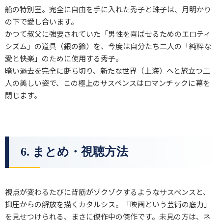
船の特別室。完全に自由を手に入れた秀子と珠子は、月明かり
の下で愛し合います。
かつて叔父に強要されていた「男性を喜ばせるためのエロティ
シズム」の道具（銀の鈴）を、今度は自分たち二人の「純粋な
愛と快楽」のために使用する秀子。
暗い過去を完全に断ち切り、新たな世界（上海）へと旅立つ二
人の美しい姿で、この極上のサスペンスはロマンチックに幕を
閉じます。
6. まとめ・視聴方法
視点が変わるたびに背筋がゾクゾクするようなサスペンスと、
抑圧からの解放を描くカタルシス。「映画という芸術の底力」
を見せつけられる、まさに傑作中の傑作です。未見の方は、ネ