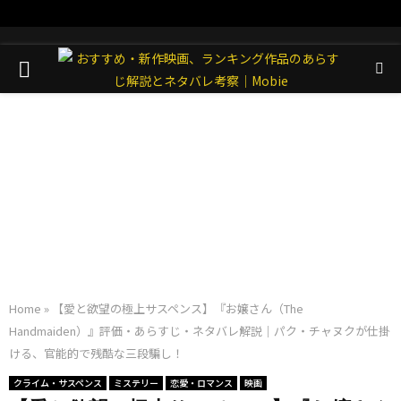
PRIMARY
MENU
Home
»
【愛と欲望の極上サスペンス】『お嬢さん（The
Handmaiden）』評価・あらすじ・ネタバレ解説｜パク・チャヌクが仕掛
ける、官能的で残酷な三段騙し！
クライム・サスペンス
ミステリー
恋愛・ロマンス
映画