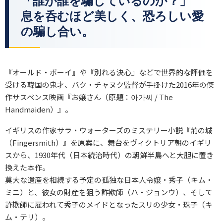
「誰が誰を騙しているのか？」
息を呑むほど美しく、恐ろしい愛
の騙し合い。
『オールド・ボーイ』や『別れる決心』などで世界的な評価を
受ける韓国の鬼才、パク・チャヌク監督が手掛けた2016年の傑
作サスペンス映画『お嬢さん（原題：아가씨 / The
Handmaiden）』。
イギリスの作家サラ・ウォーターズのミステリー小説『荊の城
（Fingersmith）』を原案に、舞台をヴィクトリア朝のイギリ
スから、1930年代（日本統治時代）の朝鮮半島へと大胆に置き
換えた本作。
莫大な遺産を相続する予定の孤独な日本人令嬢・秀子（キム・
ミニ）と、彼女の財産を狙う詐欺師（ハ・ジョンウ）、そして
詐欺師に雇われて秀子のメイドとなったスリの少女・珠子（キ
ム・テリ）。