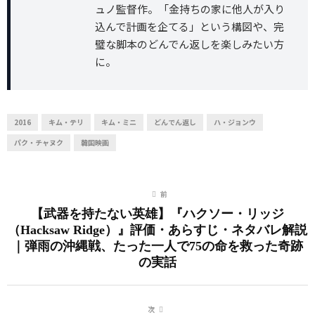
ュノ監督作。「金持ちの家に他人が入り
込んで計画を企てる」という構図や、完
璧な脚本のどんでん返しを楽しみたい方
に。
2016
キム・テリ
キム・ミニ
どんでん返し
ハ・ジョンウ
パク・チャヌク
韓国映画
前
【武器を持たない英雄】『ハクソー・リッジ
（Hacksaw Ridge）』評価・あらすじ・ネタバレ解説
｜弾雨の沖縄戦、たった一人で75の命を救った奇跡
の実話
次