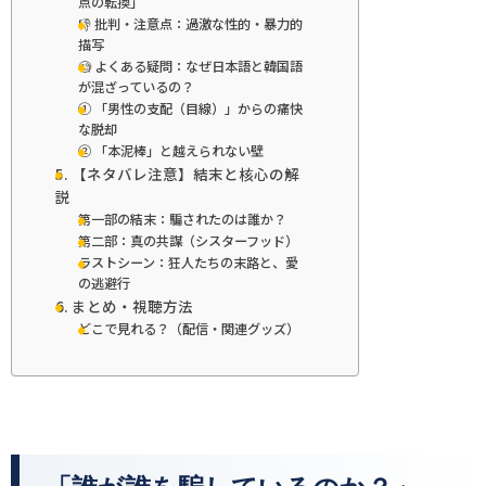
点の転換」
👎 批判・注意点：過激な性的・暴力的
描写
🧐 よくある疑問：なぜ日本語と韓国語
が混ざっているの？
① 「男性の支配（目線）」からの痛快
な脱却
② 「本泥棒」と越えられない壁
5. 【ネタバレ注意】結末と核心の解
説
第一部の結末：騙されたのは誰か？
第二部：真の共謀（シスターフッド）
ラストシーン：狂人たちの末路と、愛
の逃避行
6. まとめ・視聴方法
どこで見れる？（配信・関連グッズ）