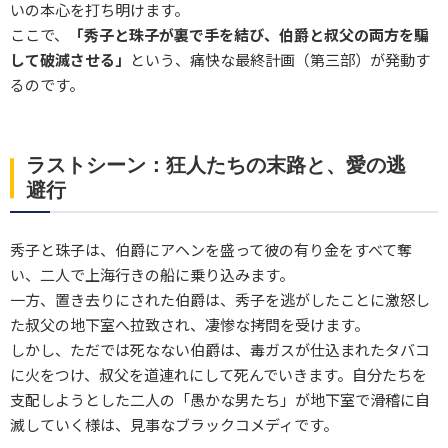
いの本心を打ち明けます。
ここで、
「秀子と珠子が裏で手を結び、伯爵と叔父の両方を騙
して破滅させる」
という、痛快な最終計画（第三部）が発動す
るのです。
ラストシーン：狂人たちの末路と、愛の逃
避行
秀子と珠子は、伯爵にアヘンを盛って彼の有り金をすべて奪
い、二人で上海行きの船に乗り込みます。
一方、置き去りにされた伯爵は、秀子を逃がしたことに激怒し
た叔父の地下室へ拉致され、凄惨な拷問を受けます。
しかし、ただでは死なない伯爵は、毒ガスが仕込まれたタバコ
に火をつけ、叔父を道連れにして死んでいきます。自分たちを
支配しようとした二人の「愚かな男たち」が地下室で滑稽に自
滅していく様は、見事なブラックコメディです。