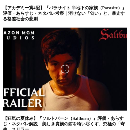
【アカデミー賞4冠】『パラサイト 半地下の家族（Parasite）』
評価・あらすじ・ネタバレ考察｜消せない「匂い」と、暴走す
る格差社会の悲劇
【狂気の夏休み】『ソルトバーン（Saltburn）』評価・あらす
じ・ネタバレ解説｜美しき貴族の館を喰い尽くす、究極の「寄
生」スリラー