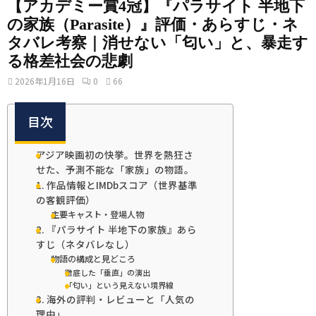
【アカデミー賞4冠】『パラサイト 半地下
の家族（Parasite）』評価・あらすじ・ネ
タバレ考察｜消せない「匂い」と、暴走す
る格差社会の悲劇
2026年1月16日
0
66
目次
アジア映画初の快挙。世界を熱狂さ
せた、予測不能な「家族」の物語。
1. 作品情報とIMDbスコア（世界基準
の客観評価）
主要キャスト・登場人物
2. 『パラサイト 半地下の家族』あら
すじ（ネタバレなし）
物語の構成と見どころ
徹底した「垂直」の演出
「匂い」という見えない境界線
3. 海外の評判・レビューと「人気の
理由」