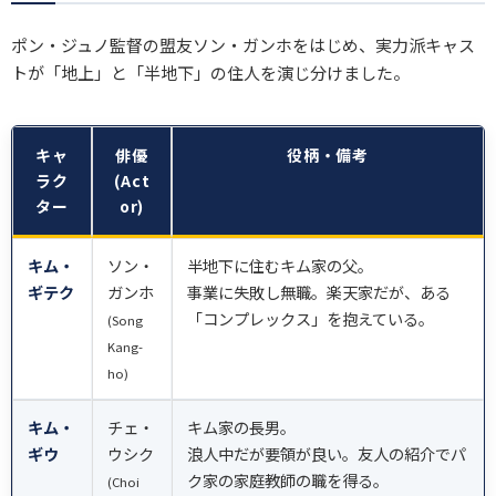
ポン・ジュノ監督の盟友ソン・ガンホをはじめ、実力派キャス
トが「地上」と「半地下」の住人を演じ分けました。
キャ
俳優
役柄・備考
ラク
(Act
ター
or)
キム・
ソン・
半地下に住むキム家の父。
ギテク
ガンホ
事業に失敗し無職。楽天家だが、ある
「コンプレックス」を抱えている。
(Song
Kang-
ho)
キム・
チェ・
キム家の長男。
ギウ
ウシク
浪人中だが要領が良い。友人の紹介でパ
ク家の家庭教師の職を得る。
(Choi