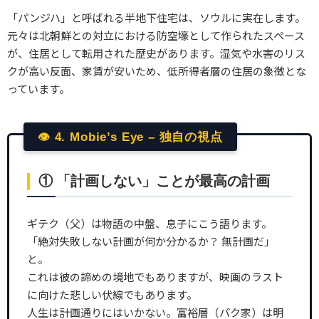
「パンジハ」と呼ばれる半地下住宅は、ソウルに実在します。
元々は北朝鮮との対立における防空壕として作られたスペース
が、住居として転用された歴史があります。湿気や水害のリス
クが高い反面、家賃が安いため、低所得者層の住居の象徴とな
っています。
👁 4. Mobie’s Eye – 独自の視点
① 「計画しない」ことが最高の計画
ギテク（父）は物語の中盤、息子にこう語ります。
「絶対失敗しない計画が何か分かるか？ 無計画だ」
と。
これは彼の諦めの境地でもありますが、映画のラスト
に向けた悲しい伏線でもあります。
人生は計画通りにはいかない。富裕層（パク家）は明