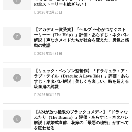
の全ストーリーも総ざらい！
2026年2月26日
【アカデミー賞受賞】『ヘルプ 〜心がつなぐスト
ーリー〜（The Help）』評価・あらすじ・ネタバレ
解説｜声なきメイドたちが社会を変えた、勇気と感
動の物語
2026年3月31日
【リュック・ベッソン監督作】『ドラキュラ：ア・
ラブ・テイル（Dracula: A Love Tale）』評価・あら
すじ・ネタバレ解説｜美しくも哀しい、時を超える
吸血鬼の純愛
2026年3月9日
【A24が放つ極限のブラックコメディ】『ドラマな
ふたり（The Drama）』評価・あらすじ・ネタバレ
解説｜結婚式直前、花嫁の「最悪の秘密」がすべて
を狂わせる