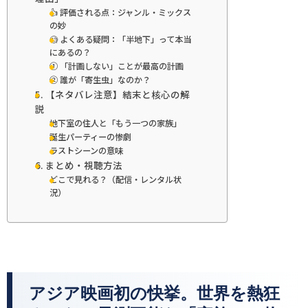
👍 評価される点：ジャンル・ミックス
の妙
🧐 よくある疑問：「半地下」って本当
にあるの？
① 「計画しない」ことが最高の計画
② 誰が「寄生虫」なのか？
5. 【ネタバレ注意】結末と核心の解
説
地下室の住人と「もう一つの家族」
誕生パーティーの惨劇
ラストシーンの意味
6. まとめ・視聴方法
どこで見れる？（配信・レンタル状
況）
アジア映画初の快挙。世界を熱狂