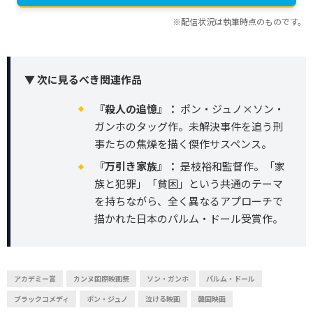
※配信状況は執筆時点のものです。
▼ 次に見るべき関連作品
『殺人の追憶』：
ポン・ジュノ×ソン・
ガンホのタッグ作。未解決事件を追う刑
事たちの焦燥を描く傑作サスペンス。
『万引き家族』：
是枝裕和監督作。「家
族と犯罪」「貧困」という共通のテーマ
を持ちながら、全く異なるアプローチで
描かれた日本のパルム・ドール受賞作。
アカデミー賞
カンヌ国際映画祭
ソン・ガンホ
パルム・ドール
ブラックコメディ
ポン・ジュノ
泣ける映画
韓国映画