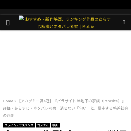
PRIMARY
MENU
Home
»
【アカデミー賞4冠】『パラサイト 半地下の家族（Parasite）』
評価・あらすじ・ネタバレ考察｜消せない「匂い」と、暴走する格差社会
の悲劇
クライム・サスペンス
コメディ
映画