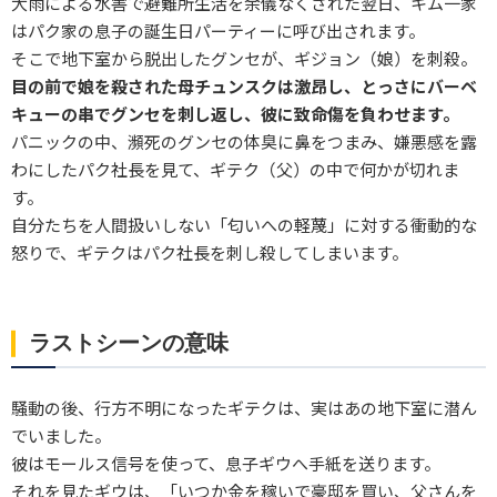
大雨による水害で避難所生活を余儀なくされた翌日、キム一家
はパク家の息子の誕生日パーティーに呼び出されます。
そこで地下室から脱出したグンセが、ギジョン（娘）を刺殺。
目の前で娘を殺された母チュンスクは激昂し、とっさにバーベ
キューの串でグンセを刺し返し、彼に致命傷を負わせます。
パニックの中、瀕死のグンセの体臭に鼻をつまみ、嫌悪感を露
わにしたパク社長を見て、ギテク（父）の中で何かが切れま
す。
自分たちを人間扱いしない「匂いへの軽蔑」に対する衝動的な
怒りで、ギテクはパク社長を刺し殺してしまいます。
ラストシーンの意味
騒動の後、行方不明になったギテクは、実はあの地下室に潜ん
でいました。
彼はモールス信号を使って、息子ギウへ手紙を送ります。
それを見たギウは、「いつか金を稼いで豪邸を買い、父さんを