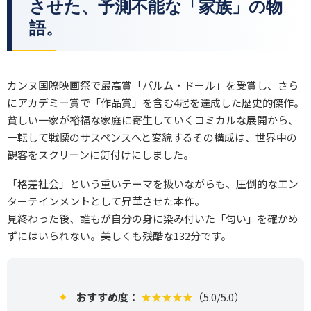
させた、予測不能な「家族」の物
語。
カンヌ国際映画祭で最高賞「パルム・ドール」を受賞し、さら
にアカデミー賞で「作品賞」を含む4冠を達成した歴史的傑作。
貧しい一家が裕福な家庭に寄生していくコミカルな展開から、
一転して戦慄のサスペンスへと変貌するその構成は、世界中の
観客をスクリーンに釘付けにしました。
「格差社会」という重いテーマを扱いながらも、圧倒的なエン
ターテインメントとして昇華させた本作。
見終わった後、誰もが自分の身に染み付いた「匂い」を確かめ
ずにはいられない。美しくも残酷な132分です。
おすすめ度：
★★★★★
（5.0/5.0）