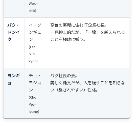
Woo-
shik)
パク・
イ・ソ
高台の豪邸に住むIT企業社長。
ドンイ
ンギュ
一見紳士的だが、「一線」を越えられる
ク
ン
ことを極端に嫌う。
(Lee
Sun-
kyun)
ヨンギ
チョ・
パク社長の妻。
ョ
ヨジョ
美しく純真だが、人を疑うことを知らな
ン
い（騙されやすい）性格。
(Cho
Yeo-
jeong)