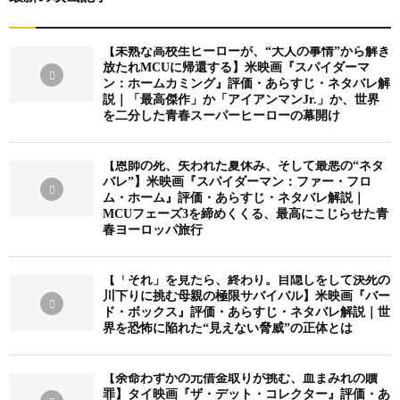
【未熟な高校生ヒーローが、“大人の事情”から解き
放たれMCUに帰還する】米映画『スパイダーマ
ン：ホームカミング』評価・あらすじ・ネタバレ解
説｜「最高傑作」か「アイアンマンJr.」か、世界
を二分した青春スーパーヒーローの幕開け
【恩師の死、失われた夏休み、そして最悪の“ネタ
バレ”】米映画『スパイダーマン：ファー・フロ
ム・ホーム』評価・あらすじ・ネタバレ解説｜
MCUフェーズ3を締めくくる、最高にこじらせた青
春ヨーロッパ旅行
【「それ」を見たら、終わり。目隠しをして決死の
川下りに挑む母親の極限サバイバル】米映画『バー
ド・ボックス』評価・あらすじ・ネタバレ解説｜世
界を恐怖に陥れた“見えない脅威”の正体とは
【余命わずかの元借金取りが挑む、血まみれの贖
罪】タイ映画『ザ・デット・コレクター』評価・あ