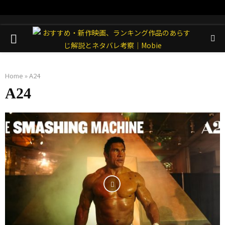
PRIMARY
MENU
Home
»
A24
A24