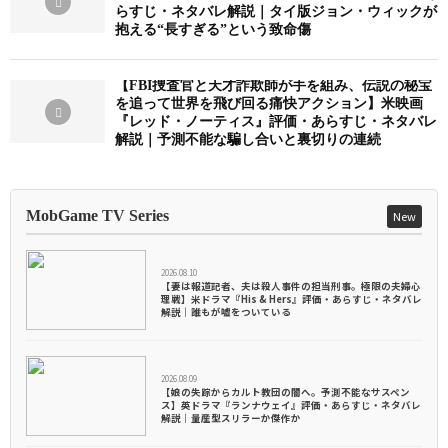
らすじ・ネタバレ解説｜タイ版ジョン・ウィックが
抱える“長すぎる”という致命傷
【FBI捜査官と天才詐欺師が手を組み、伝説の秘宝
を追って世界を飛び回る痛快アクション】米映画
『レッド・ノーティス』評価・あらすじ・ネタバレ
解説｜予測不能な騙し合いと裏切りの連続
MobGame TV Series
New
2026.08.10
【妻は報道記者、夫は殺人事件の担当刑事。極限の夫婦心
理戦】米ドラマ『His & Hers』評価・あらすじ・ネタバレ
解説｜誰もが嘘をついている
2026.08.09
【娘の失踪からカルト教団の闇へ。予測不能なサスペン
ス】英ドラマ『ランナウェイ』評価・あらすじ・ネタバレ
解説｜量産型スリラーか傑作か