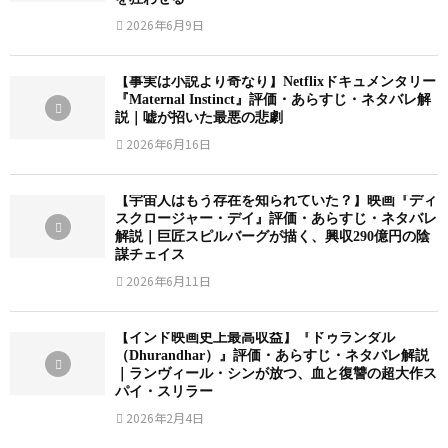
2026年6月9日
【事実は小説より奇なり】Netflixドキュメンタリー
『Maternal Instinct』評価・あらすじ・ネタバレ解
説｜嘘が招いた最悪の悲劇
2026年6月16日
【宇宙人はもう存在を知られていた？】映画『ディ
スクロージャー・デイ』評価・あらすじ・ネタバレ
解説｜巨匠スピルバーグが描く、興収290億円の陰
謀チェイス
2026年6月11日
【インド映画史上最高収益】『ドゥランダル
（Dhurandhar）』評価・あらすじ・ネタバレ解説
｜ランヴィール・シンが放つ、血と復讐の超大作ス
パイ・スリラー
2026年2月4日