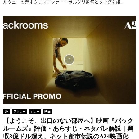
ルウェーの鬼才クリストファー・ボルグリ監督とタッグを組...
SF
スリラー
ホラー
映画
【ようこそ、出口のない部屋へ】映画『バック
ルームズ』評価・あらすじ・ネタバレ解説｜興
収3億ドル超え、ネット都市伝説のA24映画化