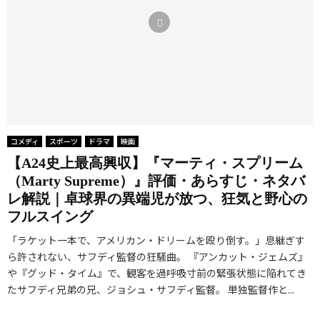
コメディ
スポーツ
ドラマ
映画
【A24史上最高興収】『マーティ・スプリーム
（Marty Supreme）』評価・あらすじ・ネタバ
レ解説｜卓球界の異端児が放つ、狂気と野心の
フルスイング
「ラケット一本で、アメリカン・ドリームを殴り倒す。」息継ぎす
ら許されない、サフディ監督の狂騒曲。 『アンカット・ジェムズ』
や『グッド・タイム』で、観客を過呼吸寸前の緊張状態に陥れてき
たサフディ兄弟の兄、ジョシュ・サフディ監督。 単独監督作と...