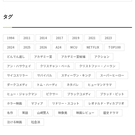
e
S
a
r
タグ
E
c
h
A
f
1994
2011
2014
2017
2019
2021
2023
R
o
2024
2025
2026
A24
MCU
NETFLIX
TOP100
r
C
どんでん返し
アカデミー賞
アカデミー賞候補
アクション
:
アン・ハサウェイ
クリスチャン・ベール
クリストファー・ノーラン
H
サイコスリラー
サバイバル
スティーヴン・キング
スーパーヒーロー
ダークコメディ
トム・ハーディ
ネタバレ
ヒューマンドラマ
ヒュー・ジャックマン
ピクサー
ブラックコメディ
ブラッド・ピット
ホラー映画
マフィア
リドリー・スコット
レオナルド・ディカプリオ
名作
実話
山﨑賢人
映像美
映画レビュー
歴史ドラマ
泣ける映画
社会派