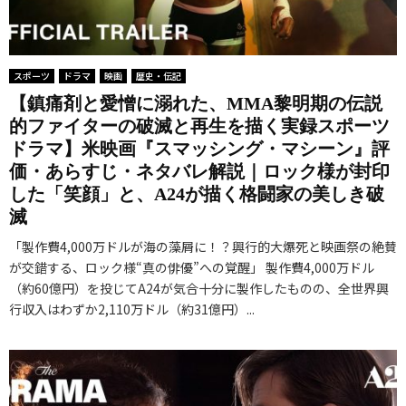
スポーツ
ドラマ
映画
歴史・伝記
【鎮痛剤と愛憎に溺れた、MMA黎明期の伝説
的ファイターの破滅と再生を描く実録スポーツ
ドラマ】米映画『スマッシング・マシーン』評
価・あらすじ・ネタバレ解説｜ロック様が封印
した「笑顔」と、A24が描く格闘家の美しき破
滅
「製作費4,000万ドルが海の藻屑に！？興行的大爆死と映画祭の絶賛
が交錯する、ロック様“真の俳優”への覚醒」 製作費4,000万ドル
（約60億円）を投じてA24が気合十分に製作したものの、全世界興
行収入はわずか2,110万ドル（約31億円）...