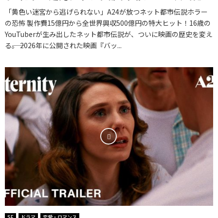
「黄色い迷宮から逃げられない」A24が放つネット都市伝説ホラー
の恐怖 製作費15億円から全世界興収500億円の特大ヒット！16歳の
YouTuberが生み出したネット都市伝説が、ついに映画の歴史を変え
る――。 2026年に公開された映画『バッ...
SF
ドラマ
恋愛・ロマンス