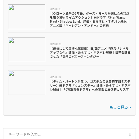
2026.08.08
【クローン戦争の1年後、ダース・モールが裏社会の頂点
を狙うSFクライムアクション】米ドラマ『Star Wars:
Maul – Shadow Lord』評価・あらすじ・ネタバレ解説｜
アニメ版『キャシアン・アンドー』の再来
2026.08.08
【痛快にして空虚な無双劇】日/韓アニメ『俺だけレベル
アップな件』評価・あらすじ・ネタバレ解説｜世界を熱狂
させた「究極のパワーファンタジー」
2026.08.07
【ティム・バートンが放つ、ゴス少女の猟奇的学園ミステ
リー】米ドラマ『ウェンズデー』評価・あらすじ・ネタバ
レ解説｜「CW系青春ドラマ」への賛否と圧倒的カリスマ
もっと見る »
S