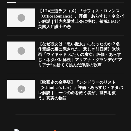
【J.Lo王道ラブコメ】『オフィス・ロマンス
（Office Romance）』評価・あらすじ・ネタバ
レ解説｜社内恋愛禁止令に挑む、敏腕CEOと
英国人弁護士の恋
【なぜ彼女は「悪い魔女」になったのか？名
作童話の裏に隠された、悲しき前日譚】米映
画『ウィキッド ふたりの魔女』評価・あらす
じ・ネタバレ解説｜アリアナ・グランデが“ア
リアナ”を捨てて挑んだ渾身の歌声
【映画史の金字塔】『シンドラーのリスト
（Schindler’s List）』評価・あらすじ・ネタバ
レ解説｜「一つの命を救う者が、世界を救
う」真実の物語