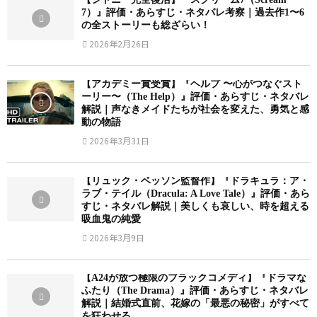
7）』評価・あらすじ・ネタバレ考察｜過去作1〜6
の全ストーリーも総ざらい！
2026年2月26日
【アカデミー賞受賞】『ヘルプ 〜心がつなぐスト
ーリー〜（The Help）』評価・あらすじ・ネタバレ
解説｜声なきメイドたちが社会を変えた、勇気と感
動の物語
2026年3月31日
【リュック・ベッソン監督作】『ドラキュラ：ア・
ラブ・テイル（Dracula: A Love Tale）』評価・あら
すじ・ネタバレ解説｜美しくも哀しい、時を超える
吸血鬼の純愛
2026年3月9日
【A24が放つ極限のブラックコメディ】『ドラマな
ふたり（The Drama）』評価・あらすじ・ネタバレ
解説｜結婚式直前、花嫁の「最悪の秘密」がすべて
を狂わせる