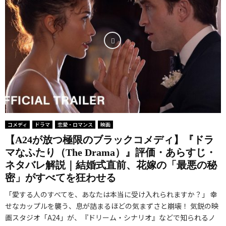
コメディ
ドラマ
恋愛・ロマンス
映画
【A24が放つ極限のブラックコメディ】『ドラ
マなふたり（The Drama）』評価・あらすじ・
ネタバレ解説｜結婚式直前、花嫁の「最悪の秘
密」がすべてを狂わせる
「愛する人のすべてを、あなたは本当に受け入れられますか？」 幸
せなカップルを襲う、息が詰まるほどの気まずさと崩壊！ 気鋭の映
画スタジオ「A24」が、『ドリーム・シナリオ』などで知られるノ