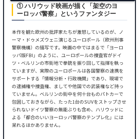
① ハリウッド映画が描く「架空のヨ
ーロッパ警察」というファンタジー
本作を観た欧州の批評家たちが激怒しているのが、ノ
ーマ・ドゥメズウェニ演じるユーロポール（欧州刑事
警察機構）の描写です。映画の中ではまるで「ヨーロ
ッパ版FBI」のように、ユーロポールの捜査官がドイ
ツ・ベルリンの市街地で拳銃を振り回して指揮を執っ
ていますが、実際のユーロポールは各国警察の連携を
サポートする「情報分析・行政機関」であり、現場で
の逮捕権や捜査権、ましてや他国での武装権など持っ
ていません。ベルリンの街中を何十台ものパトカーで
包囲しておきながら、たった1台のSUVをストップさせ
られないドイツ警察の無能ぶりも含め、ハリウッドに
よる「都合のいいヨーロッパ警察のテンプレ化」には
呆れるほかありません。