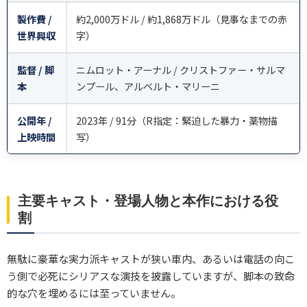
製作費 /
約2,000万ドル / 約1,868万ドル（見事なまでの赤
世界興収
字）
監督 / 脚
ニムロット・アーナル / クリストファー・サルマ
本
ンプール、アルベルト・マリーニ
公開年 /
2023年 / 91分（R指定：緊迫した暴力・薬物描
上映時間
写）
主要キャスト・登場人物と本作における役
割
無駄に豪華な実力派キャストが狭い車内、あるいは電話の向こ
う側で必死にシリアスな演技を披露していますが、脚本の致命
的な穴を埋めるには至っていません。