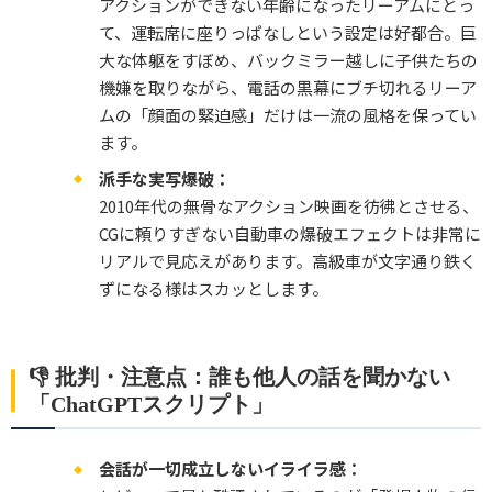
アクションができない年齢になったリーアムにとっ
て、運転席に座りっぱなしという設定は好都合。巨
大な体躯をすぼめ、バックミラー越しに子供たちの
機嫌を取りながら、電話の黒幕にブチ切れるリーア
ムの「顔面の緊迫感」だけは一流の風格を保ってい
ます。
派手な実写爆破：
2010年代の無骨なアクション映画を彷彿とさせる、
CGに頼りすぎない自動車の爆破エフェクトは非常に
リアルで見応えがあります。高級車が文字通り鉄く
ずになる様はスカッとします。
👎 批判・注意点：誰も他人の話を聞かない
「ChatGPTスクリプト」
会話が一切成立しないイライラ感：