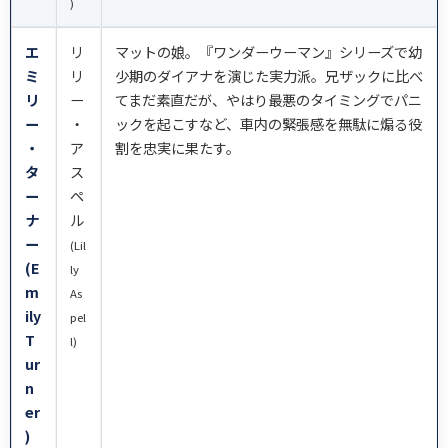
)
エ
リ
マットの娘。『ワンダーウーマン』シリーズで幼
ミ
リ
少期のダイアナを演じた実力派。兄ザックに比べ
リ
ー
てまだ素直だが、やはり最悪のタイミングでパニ
ー
・
ックを起こすなど、車内の緊張感を無駄に煽る役
・
ア
割を忠実に果たす。
タ
ス
ー
ペ
ナ
ル
ー
(Lil
(E
ly
m
As
ily
pel
T
l)
ur
n
er
)