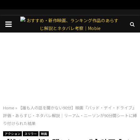
PRIMARY
MENU
Home
»
【誰も人の話を聞かない90分】映画『バッド・デイ・ドライブ』
評価・あらすじ・ネタバレ解説｜リーアム・ニーソンが90分間シートに縛
り付けられた結果
アクション
スリラー
映画