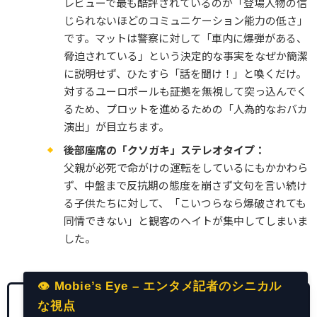
レビューで最も酷評されているのが「登場人物の信
じられないほどのコミュニケーション能力の低さ」
です。マットは警察に対して「車内に爆弾がある、
脅迫されている」という決定的な事実をなぜか簡潔
に説明せず、ひたすら「話を聞け！」と喚くだけ。
対するユーロポールも証拠を無視して突っ込んでく
るため、プロットを進めるための「人為的なおバカ
演出」が目立ちます。
後部座席の「クソガキ」ステレオタイプ：
父親が必死で命がけの運転をしているにもかかわら
ず、中盤まで反抗期の態度を崩さず文句を言い続け
る子供たちに対して、「こいつらなら爆破されても
同情できない」と観客のヘイトが集中してしまいま
した。
👁 Mobie’s Eye – エンタメ記者のシニカル
な視点