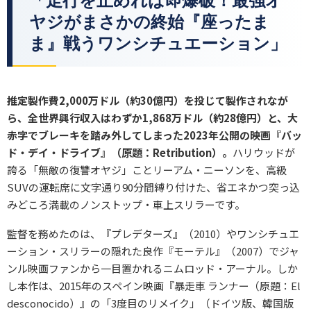
「走行を止めれば即爆破！最強オ
ヤジがまさかの終始『座ったま
ま』戦うワンシチュエーション」
推定製作費2,000万ドル（約30億円）を投じて製作されなが
ら、全世界興行収入はわずか1,868万ドル（約28億円）と、大
赤字でブレーキを踏み外してしまった2023年公開の映画『バッ
ド・デイ・ドライブ』（原題：Retribution）。
ハリウッドが
誇る「無敵の復讐オヤジ」ことリーアム・ニーソンを、高級
SUVの運転席に文字通り90分間縛り付けた、省エネかつ突っ込
みどころ満載のノンストップ・車上スリラーです。
監督を務めたのは、『プレデターズ』（2010）やワンシチュエ
ーション・スリラーの隠れた良作『モーテル』（2007）でジャ
ンル映画ファンから一目置かれるニムロッド・アーナル。しか
し本作は、2015年のスペイン映画『暴走車 ランナー（原題：El
desconocido）』の「3度目のリメイク」（ドイツ版、韓国版