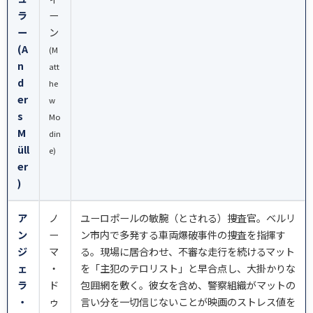
ラ
ー
ー
ン
(A
(M
n
att
d
he
er
w
s
Mo
M
din
üll
e)
er
)
ア
ノ
ユーロポールの敏腕（とされる）捜査官。ベルリ
ン
ー
ン市内で多発する車両爆破事件の捜査を指揮す
ジ
マ
る。現場に居合わせ、不審な走行を続けるマット
ェ
・
を「主犯のテロリスト」と早合点し、大掛かりな
ラ
ド
包囲網を敷く。彼女を含め、警察組織がマットの
・
ゥ
言い分を一切信じないことが映画のストレス値を