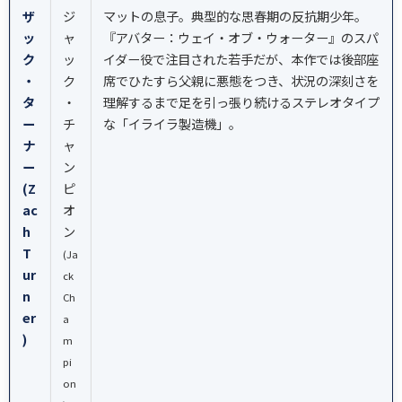
ザ
ジ
マットの息子。典型的な思春期の反抗期少年。
ッ
ャ
『アバター：ウェイ・オブ・ウォーター』のスパ
ク
ッ
イダー役で注目された若手だが、本作では後部座
・
ク
席でひたすら父親に悪態をつき、状況の深刻さを
タ
・
理解するまで足を引っ張り続けるステレオタイプ
ー
チ
な「イライラ製造機」。
ナ
ャ
ー
ン
(Z
ピ
ac
オ
h
ン
T
(Ja
ur
ck
n
Ch
er
a
)
m
pi
on