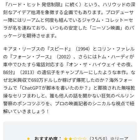
『ハード・ヒット 発信制限』に続く）という、ハリウッドの深
刻なアイデア枯渇を象徴する企画でもあります。プロデューサ
ー陣にはリーアムと何度も組んでいるジャウム・コレット＝セ
ラが名を連ねており、いつもの安定した「ニーソン映画」のパ
ッケージを期待させます。
キアヌ・リーブスの『スピード』（1994）とコリン・ファレル
の『フォーン・ブース』（2002）、さらにはトム・ハーディが
車中でひたすら電話対応する『オン・ザ・ハイウェイ その夜、
86分』（2013）の遺伝子をチャンプルーにしたような本作。な
ぜ北米興収で693万ドルしか稼げず爆死したのか？海外フォー
ラムで「ChatGPTが脚本を書いたのか？」と揶揄された無味乾
燥なセリフまわしと、誰も他人の話を聞かない狂気のベルリン
警察のポンコツぶりを、プロの映画記者のシニカルな視点で紐
解いていきましょう！
おすすめ度：
★★☆☆☆
（2.5/5.0）※リーア