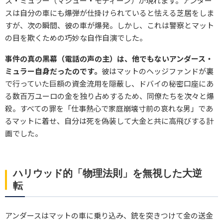
ス・ミュラー（マシュー・モディーン）が現れます。アンダー
スは自分の車にも爆弾が仕掛けられていると怯える芝居をしま
すが、次の瞬間、彼の車が爆発。しかし、これは警察とマット
の目を欺くための巧妙な自作自演でした。
事件の真の黒幕（電話の声の主）は、他でもないアンダース・
ミュラー自身だったのです。
彼はマットのヘッジファンドが裏
で行っていた巨額の資金流用を隠蔽し、ドバイの秘密口座にあ
る数百万ユーロの金を独り占めするため、同僚たちを次々と爆
殺。すべての罪を「仕事熱心で家庭崩壊寸前の哀れな男」であ
るマットに着せ、自分は死を偽装して大金と共に高飛びする計
画でした。
ハリウッド的「物理法則」を無視した大逆
転
アンダースはマットの車に乗り込み、銃を突きつけて金の送金