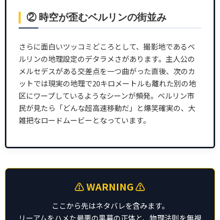
② 時空が歪むベルリンの街並み
さらに面白いツッコミどころとして、撮影地であるベ
ルリンの地理設定のデタラメさがあります。主人公の
メルセデスがある交差点を一つ曲がった直後、次のカ
ットでは現実の地理で20キロメートルも離れた別の地
区にワープしているようなシーンが頻発。ベルリン市
民が見たら「どんな超高速移動だ」と爆笑確実の、大
雑把なロードムービーとなっています。
⚠️ WARNING ⚠️
ここから先はネタバレを含みます。
リーアムをハメた最悪の黒幕の正体と、物理法則を無視