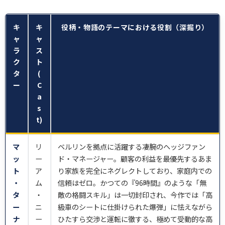
キ
キ
役柄・物語のテーマにおける役割（深掘り）
ャ
ャ
ラ
ス
ク
ト
タ
(
ー
C
a
s
t)
マ
リ
ベルリンを拠点に活躍する凄腕のヘッジファン
ッ
ー
ド・マネージャー。顧客の利益を最優先するあま
ト
ア
り家族を完全にネグレクトしており、家庭内での
・
ム
信頼はゼロ。かつての『96時間』のような「無
タ
・
敵の格闘スキル」は一切封印され、今作では「高
ー
ニ
級車のシートに仕掛けられた爆弾」に怯えながら
ナ
ー
ひたすら交渉と運転に徹する、極めて受動的な高