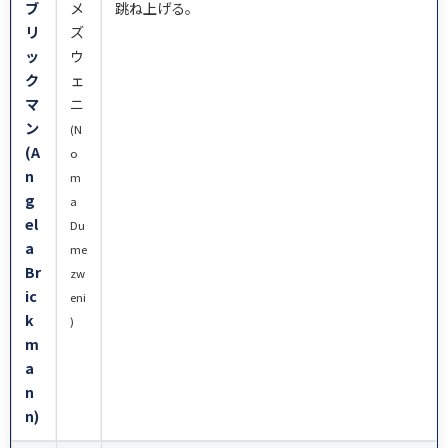
ブ
メ
跳ね上げる。
リ
ズ
ッ
ウ
ク
ェ
マ
ニ
ン
(N
(A
o
n
m
g
a
el
Du
a
me
Br
zw
ic
eni
k
)
m
a
n
n)