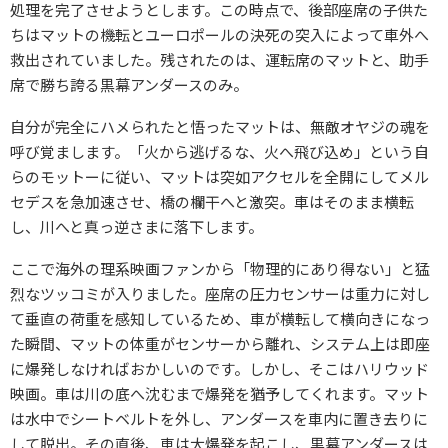
処理を完了させようとします。この時点で、後部座席の子供た
ちはマットの機転とユーロポールの決死の突入によって車外へ
救出されていました。残されたのは、運転席のマットと、助手
席で勝ち誇る黒幕アンダースのみ。
自分が完全にハメられたと悟ったマットは、無敵オヤジの魂を
呼び覚まします。「火から逃げるな、火へ飛び込め」という自
らのモットーに従い、マットは突如アクセルを全開にしてメル
セデスを急加速させ、橋の欄干へと激突。車はそのまま横転
し、川へと真っ逆さまに落下します。
ここで海外の理系映画ファンから「物理的にあり得ない」と猛
烈なツッコミが入りました。座席の圧力センサーは重力に対し
て垂直の荷重を感知しているため、車が横転して横向きになっ
た瞬間、マットの体重がセンサーから離れ、システム上は即座
に爆発しなければおかしいのです。しかし、そこはハリウッド
映画。車は川の底へ沈むまで爆発を猶予してくれます。マット
は水中でシートベルトを外し、アンダースを車内に置き去りに
して脱出。その直後、車は大爆発を起こし、黒幕アンダースは