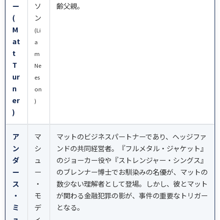
ー
ソ
齢父親。
(
ン
M
(Li
at
a
t
m
T
Ne
ur
es
n
on
er
)
)
ア
マ
マットのビジネスパートナーであり、ヘッジファ
ン
シ
ンドの共同経営者。『フルメタル・ジャケット』
ダ
ュ
のジョーカー役や『ストレンジャー・シングス』
ー
ー
のブレンナー博士でお馴染みの名優が、マットの
ス
・
数少ない理解者として登場。しかし、彼とマット
・
モ
が関わる金融犯罪の影が、事件の重要なトリガー
ミ
デ
となる。
ュ
ィ