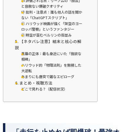
👍 評価される点：リーアムの「顔芸」
と容赦ない爆破クオリティ
👎 批判・注意点：誰も他人の話を聞か
ない「ChatGPTスクリプト」
① ハリウッド映画が描く「架空のヨー
ロッパ警察」というファンタジー
② 時空が歪むベルリンの街並み
5. 【ネタバレ注意】結末と核心の解
説
黒幕の正体：最も身近にいた「強欲な
相棒」
ハリウッド的「物理法則」を無視した
大逆転
あまりにも唐突で雑なエピローグ
6. まとめ・視聴方法
どこで見れる？（配信状況）