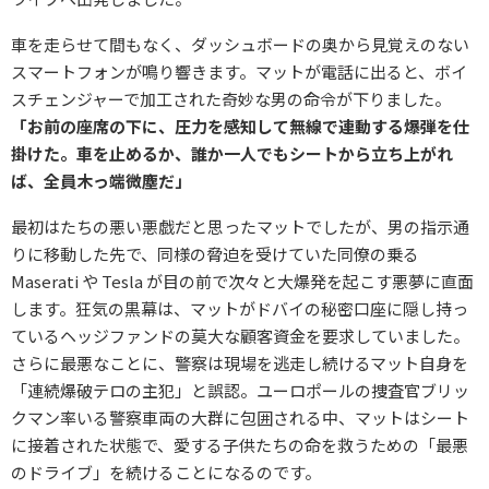
車を走らせて間もなく、ダッシュボードの奥から見覚えのない
スマートフォンが鳴り響きます。マットが電話に出ると、ボイ
スチェンジャーで加工された奇妙な男の命令が下りました。
「お前の座席の下に、圧力を感知して無線で連動する爆弾を仕
掛けた。車を止めるか、誰か一人でもシートから立ち上がれ
ば、全員木っ端微塵だ」
最初はたちの悪い悪戯だと思ったマットでしたが、男の指示通
りに移動した先で、同様の脅迫を受けていた同僚の乗る
Maserati や Tesla が目の前で次々と大爆発を起こす悪夢に直面
します。狂気の黒幕は、マットがドバイの秘密口座に隠し持っ
ているヘッジファンドの莫大な顧客資金を要求していました。
さらに最悪なことに、警察は現場を逃走し続けるマット自身を
「連続爆破テロの主犯」と誤認。ユーロポールの捜査官ブリッ
クマン率いる警察車両の大群に包囲される中、マットはシート
に接着された状態で、愛する子供たちの命を救うための「最悪
のドライブ」を続けることになるのです。