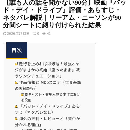
【誰も人の話を聞かない90分】映画『バッ
ド・デイ・ドライブ』評価・あらすじ・
ネタバレ解説｜リーアム・ニーソンが90
分間シートに縛り付けられた結果
2026年7月3日
0
41
目次
「走行を止めれば即爆破！最強オヤ
ジがまさかの終始『座ったまま』戦
うワンシチュエーション」
1. 作品情報とIMDbスコア（世界基準
の客観評価）
主要キャスト・登場人物と本作におけ
る役割
2. 『バッド・デイ・ドライブ』あら
すじ（ネタバレなし）
3. 海外の評判・レビューと「賛否が
分かれる理由」