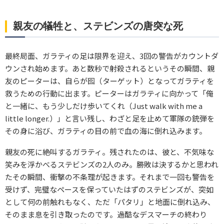
親友の犠牲と、ステビンズの唐突な死
最終局面、ガラティの足は限界を迎え、3回の警告がカウントダ
ウンされ始めます。あと数秒で射殺されるというその瞬間、親
友のピーターは、自らが囮（ターゲット）となってガラティを
救うための行動に出ます。ピーターはガラティに向かって「俺
と一緒に、もう少しだけ歩いてくれ（Just walk with me a
little longer.）」と言い残し、わざと足を止めて軍隊の銃弾を
その身に浴び、ガラティの目の前で血の海に倒れ込みます。
親友の死に絶叫するガラティ。残されたのは、彼と、不気味な
笑みを浮かべるステビンズの2人のみ。勝敗は決するかと思われ
たその瞬間、衝撃の不条理が起きます。それまで一回も警告を
受けず、完璧なペースを保っていたはずのステビンズが、突如
として何の前触れもなく、ただ「パタリ」と地面に倒れ込み、
そのまま息を引き取ったのです。過酷なデスマーチの終わり