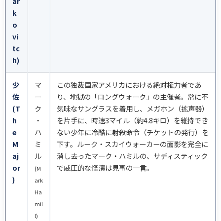
ar
k
o
vi
tc
h)
少
マ
この独裁国家アメリカにおける絶対権力者であ
佐
ー
り、地獄の「ロングウォーク」の主催者。常に不
(T
ク
気味なサングラスを着用し、メガホン（拡声器）
h
・
を片手に、時速3マイル（約4.8キロ）を維持でき
e
ハ
ない少年に冷酷に射殺命令（チケットの発行）を
M
ミ
下す。ルーク・スカイウォーカーの面影を完全に
aj
ル
消し去ったマーク・ハミルの、サディスティック
or
で威圧的な怪演は見事の一言。
(M
)
ark
Ha
mil
l)