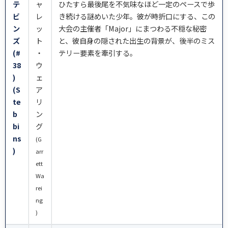
テ
ャ
ひたすら最後尾を不気味なほど一定のペースで歩
ビ
レ
き続ける謎めいた少年。彼が時折口にする、この
ン
ッ
大会の主催者「Major」にまつわる不穏な秘密
ズ
ト
と、彼自身の隠された出生の背景が、後半のミス
(#
・
テリー要素を牽引する。
38
ウ
)
ェ
(S
ア
te
リ
b
ン
bi
グ
ns
(G
)
arr
ett
Wa
rei
ng
)