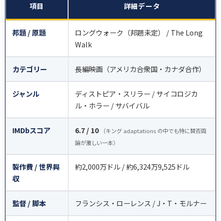
項目
詳細データ
邦題 / 原題
ロングウォーク（邦題未定） / The Long
Walk
カテゴリー
長編映画（アメリカ合衆国・カナダ合作）
ジャンル
ディストピア・スリラー / サイコロジカ
ル・ホラー / サバイバル
IMDbスコア
6.7 / 10
（キング adaptations の中でも特に賛否両
論が激しい一本）
製作費 / 世界興
約2,000万ドル / 約6,324万9,525ドル
収
監督 / 脚本
フランシス・ローレンス / J・T・モルナー