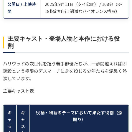
公開日 / 上映時
2025年9月11日（タイ公開） / 108分（R-
間
18指定相当：過激なバイオレンス描写）
主要キャスト・登場人物と本作における役
割
ハリウッドの次世代を担う若手俳優たちが、一歩間違えれば即
銃殺という極限のデスマーチに身を投じる少年たちを泥臭く熱
演しています。
主要キャスト表
キ
キ
役柄・物語のテーマにおいて果たす役割（深
ャ
ャ
掘り）
ラ
ス