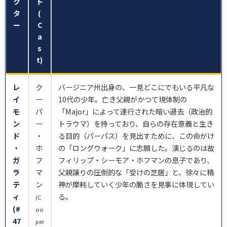
ク
ト
タ
(
ー
C
a
s
t)
レ
ク
バージニア州出身の、一見どこにでもいる平凡な
イ
ー
10代の少年。亡き父親がかつて現体制の
モ
パ
「Major」によって連行された暗い過去（政治的
ン
ー
トラウマ）を持っており、自らの存在意義と生き
ド
・
る目的（パーパス）を見出すために、この命がけ
・
ホ
の「ロングウォーク」に志願した。演じるのは故
ガ
フ
フィリップ・シーモア・ホフマンの息子であり、
ラ
マ
父親譲りの圧倒的な「受けの芝居」と、徐々に精
テ
ン
神が摩耗していく少年の脆さを見事に体現してい
ィ
る。
(C
(#
oo
47
per