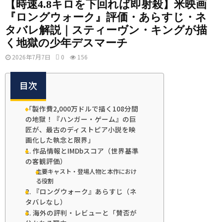
【時速4.8キロを下回れば即射殺】米映画
『ロングウォーク』評価・あらすじ・ネ
タバレ解説｜スティーヴン・キングが描
く地獄の少年デスマーチ
2026年7月7日
0
156
目次
「製作費2,000万ドルで描く108分間
の地獄！『ハンガー・ゲーム』の巨
匠が、最古のディストピア小説を映
画化した執念と限界」
1. 作品情報とIMDbスコア（世界基準
の客観評価）
主要キャスト・登場人物と本作におけ
る役割
2. 『ロングウォーク』あらすじ（ネ
タバレなし）
3. 海外の評判・レビューと「賛否が