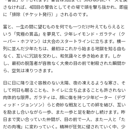
さなければ、4回目の警告としてその場で頭を撃ち抜かれ、即座
に「排除（チケット発行）」されるのです。
富と、一生の間に望むものを何でも一つだけ叶えてもらえると
いう「究極の賞品」を夢見て、少年レイモンド・ガラティ（ク
ーパー・ホフマン）は大会のスタートラインに立ちます。横一
列に並んだ少年たちは、最初はこれから始まる地獄を知る由も
なく、互いに冗談を交わし、和気藹々と歩き始めます。しか
し、最初の脱落者が容赦なく大衆の目の前で射殺された瞬間か
ら、空気は凍りつきます。
日に日に降り注ぐ容赦のない太陽、夜の凍えるような寒さ、そ
して何日も眠ることも、トイレに立ち止まることも許されない
肉体的な限界。ガラティは、顔に傷を持つ少年ピーター（デヴ
ィッド・ジョンソン）らと奇妙な戦友としての絆を結び、互い
を励まし合いながら一歩、また一歩と足を動かし続けます。昨
日まで笑い合っていた仲間が、目の前で一人、また一人と「た
だの肉塊」に変わっていく。精神が狂気に侵されていく中、少