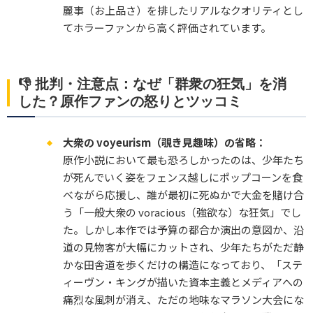
麗事（お上品さ）を排したリアルなクオリティとし
てホラーファンから高く評価されています。
👎 批判・注意点：なぜ「群衆の狂気」を消
した？原作ファンの怒りとツッコミ
大衆の voyeurism（覗き見趣味）の省略：
原作小説において最も恐ろしかったのは、少年たち
が死んでいく姿をフェンス越しにポップコーンを食
べながら応援し、誰が最初に死ぬかで大金を賭け合
う「一般大衆の voracious（強欲な）な狂気」でし
た。しかし本作では予算の都合か演出の意図か、沿
道の見物客が大幅にカットされ、少年たちがただ静
かな田舎道を歩くだけの構造になっており、「ステ
ィーヴン・キングが描いた資本主義とメディアへの
痛烈な風刺が消え、ただの地味なマラソン大会にな