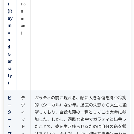
)
Ho
(R
ff
ay
m
m
an
o
)
n
d
G
ar
ra
ty
)
ピ
デ
ガラティの前に現れる、顔に大きな傷を持つ冷笑
ー
ヴ
的（シニカル）な少年。過去の失恋から人生に絶
タ
ィ
望しており、自殺志願の一種としてこの大会に参
ー
ッ
加した。しかし、過酷な道中でガラティと出会っ
・
ド
たことで、彼を生き残らせるために自分の命を懸
マ
・
けるという、歪んだ、しかし強固なホモソーシャ