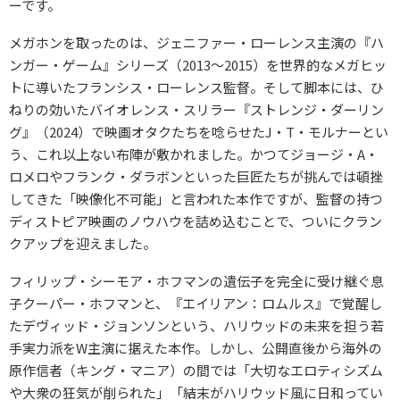
ーです。
メガホンを取ったのは、ジェニファー・ローレンス主演の『ハ
ンガー・ゲーム』シリーズ（2013〜2015）を世界的なメガヒッ
トに導いたフランシス・ローレンス監督。そして脚本には、ひ
ねりの効いたバイオレンス・スリラー『ストレンジ・ダーリン
グ』（2024）で映画オタクたちを唸らせたJ・T・モルナーとい
う、これ以上ない布陣が敷かれました。かつてジョージ・A・
ロメロやフランク・ダラボンといった巨匠たちが挑んでは頓挫
してきた「映像化不可能」と言われた本作ですが、監督の持つ
ディストピア映画のノウハウを詰め込むことで、ついにクラン
クアップを迎えました。
フィリップ・シーモア・ホフマンの遺伝子を完全に受け継ぐ息
子クーパー・ホフマンと、『エイリアン：ロムルス』で覚醒し
たデヴィッド・ジョンソンという、ハリウッドの未来を担う若
手実力派をW主演に据えた本作。しかし、公開直後から海外の
原作信者（キング・マニア）の間では「大切なエロティシズム
や大衆の狂気が削られた」「結末がハリウッド風に日和ってい