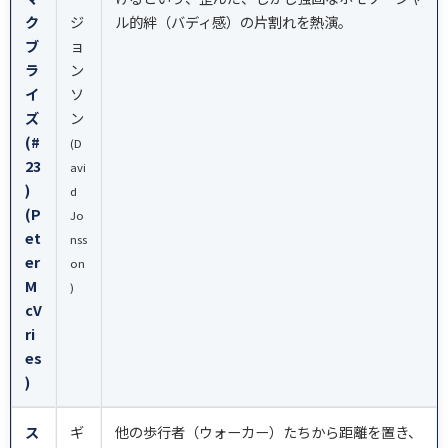
ク
ジ
ル的絆（バディ感）の片割れを熱演。
ブ
ョ
ラ
ン
イ
ソ
ズ
ン
(#
(D
23
avi
)
d
(P
Jo
et
nss
er
on
M
)
cV
ri
es
)
ス
ギ
他の歩行者（ウォーカー）たちから距離を置き、