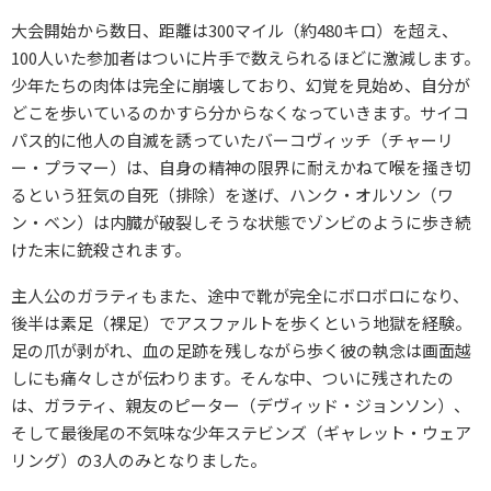
大会開始から数日、距離は300マイル（約480キロ）を超え、
100人いた参加者はついに片手で数えられるほどに激減します。
少年たちの肉体は完全に崩壊しており、幻覚を見始め、自分が
どこを歩いているのかすら分からなくなっていきます。サイコ
パス的に他人の自滅を誘っていたバーコヴィッチ（チャーリ
ー・プラマー）は、自身の精神の限界に耐えかねて喉を掻き切
るという狂気の自死（排除）を遂げ、ハンク・オルソン（ワ
ン・ベン）は内臓が破裂しそうな状態でゾンビのように歩き続
けた末に銃殺されます。
主人公のガラティもまた、途中で靴が完全にボロボロになり、
後半は素足（裸足）でアスファルトを歩くという地獄を経験。
足の爪が剥がれ、血の足跡を残しながら歩く彼の執念は画面越
しにも痛々しさが伝わります。そんな中、ついに残されたの
は、ガラティ、親友のピーター（デヴィッド・ジョンソン）、
そして最後尾の不気味な少年ステビンズ（ギャレット・ウェア
リング）の3人のみとなりました。