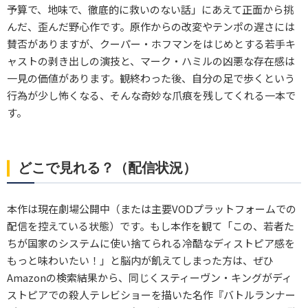
予算で、地味で、徹底的に救いのない話」にあえて正面から挑
んだ、歪んだ野心作です。原作からの改変やテンポの遅さには
賛否がありますが、クーパー・ホフマンをはじめとする若手キ
ャストの剥き出しの演技と、マーク・ハミルの凶悪な存在感は
一見の価値があります。観終わった後、自分の足で歩くという
行為が少し怖くなる、そんな奇妙な爪痕を残してくれる一本で
す。
どこで見れる？（配信状況）
本作は現在劇場公開中（または主要VODプラットフォームでの
配信を控えている状態）です。もし本作を観て「この、若者た
ちが国家のシステムに使い捨てられる冷酷なディストピア感を
もっと味わいたい！」と脳内が飢えてしまった方は、ぜひ
Amazonの検索結果から、同じくスティーヴン・キングがディ
ストピアでの殺人テレビショーを描いた名作『バトルランナー