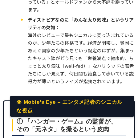
っている」とオールドファンから大不評を勝ってい
ます。
ディストピアなのに「みんな太り気味」というリア
リティの欠如：
海外のレビューで最もシニカルに突っ込まれている
のが、少年たちの体格です。経済が崩壊し、貧困に
あえぐ国家の少年たちという設定のはずが、集まっ
たキャスト陣がどう見ても「栄養満点で健康的、ち
ょっと太り気味（well-fed）」なハリウッドの若者
たちにしか見えず、何日間も絶食して歩いている説
得力が薄いというノイズが指摘されています。
👁 Mobie’s Eye – エンタメ記者のシニカル
な視点
① 『ハンガー・ゲーム』の監督が、
その「元ネタ」を撮るという皮肉