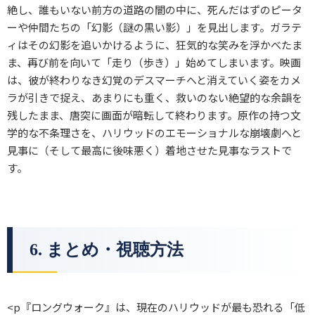
絶し、誰もいない前方の道路の闇の中に、死んだはずのピータ
ーや仲間たちの「幻影（謎の黒い影）」を見出します。ガラテ
ィはその幻影を追いかけるように、狂気的な笑みを浮かべたま
ま、再び前を向いて「走り（歩き）」始めてしまいます。映画
は、彼が終わりなき幻覚のデスマーチへと消えていく姿をカメ
ラが引きで捉え、あまりにも重く、救いのない絶望的な余韻を
残したまま、唐突に画面が暗転して終わります。原作の持つ文
学的な不条理さを、ハリウッドのエモーショナルな崩壊劇へと
見事に（そして最高に後味悪く）着地させた見事なラストで
す。
6. まとめ・視聴方法
<p『ロングウォーク』は、現在のハリウッドが最も恐れる「低