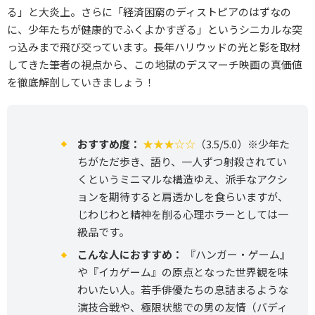
る」と大炎上。さらに「経済困窮のディストピアのはずなの
に、少年たちが健康的でふくよかすぎる」というシニカルな突
っ込みまで飛び交っています。長年ハリウッドの光と影を取材
してきた筆者の視点から、この地獄のデスマーチ映画の真価値
を徹底解剖していきましょう！
おすすめ度：
★★★☆☆
（3.5/5.0）※少年た
ちがただ歩き、語り、一人ずつ射殺されてい
くというミニマルな構造ゆえ、派手なアクシ
ョンを期待すると肩透かしを食らいますが、
じわじわと精神を削る心理ホラーとしては一
級品です。
こんな人におすすめ：
『ハンガー・ゲーム』
や『イカゲーム』の原点となった世界観を味
わいたい人。若手俳優たちの息詰まるような
演技合戦や、極限状態での男の友情（バディ