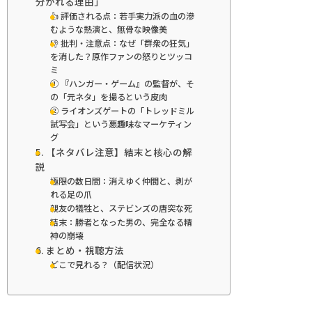
分かれる理由」
👍 評価される点：若手実力派の血の滲
むような熱演と、無骨な映像美
👎 批判・注意点：なぜ「群衆の狂気」
を消した？原作ファンの怒りとツッコ
ミ
① 『ハンガー・ゲーム』の監督が、そ
の「元ネタ」を撮るという皮肉
② ライオンズゲートの「トレッドミル
試写会」という悪趣味なマーケティン
グ
5. 【ネタバレ注意】結末と核心の解
説
極限の数日間：消えゆく仲間と、剥が
れる足の爪
親友の犠牲と、ステビンズの唐突な死
結末：勝者となった男の、完全なる精
神の崩壊
6. まとめ・視聴方法
どこで見れる？（配信状況）