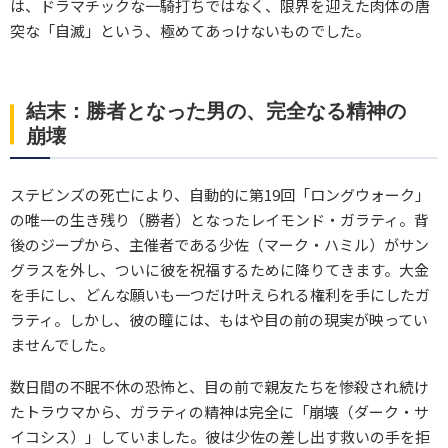
は、ドラマチックな一騎打ちではなく、限界を迎えた肉体の唐
突な「自滅」という、極めてあっけないものでした。
結末：勝者となった男の、完全なる精神の
崩壊
ステビンズの死亡により、自動的に第19回「ロングウォーク」
の唯一の生き残り（勝者）となったレイモンド・ガラティ。背
後のジープから、主催者である少佐（マーク・ハミル）がサン
グラスを外し、ついに彼を祝福するために降りてきます。大金
を手にし、どんな願いも一つだけ叶えられる権利を手にしたガ
ラティ。しかし、彼の瞳には、もはや目の前の現実が映ってい
ませんでした。
数日間の不眠不休の恐怖と、目の前で親友たちを惨殺され続け
たトラウマから、ガラティの精神は完全に「崩壊（ダーク・サ
イコシス）」していました。彼は少佐の差し出す救いの手を拒