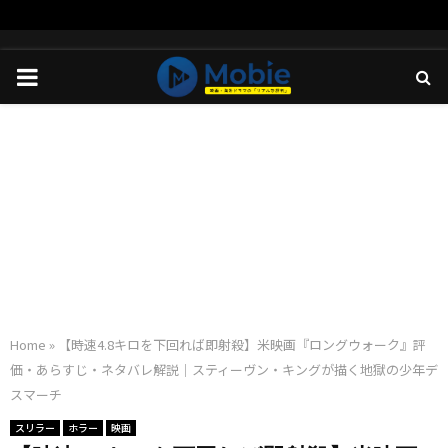
PRIMARY
MENU
Home
»
【時速4.8キロを下回れば即射殺】米映画『ロングウォーク』評
価・あらすじ・ネタバレ解説｜スティーヴン・キングが描く地獄の少年デ
スマーチ
スリラー
ホラー
映画