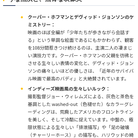
クーパー・ホフマンとデヴィッド・ジョンソンのケ
ミストリー：
映画のほぼ全編が「少年たちが歩きながら会話す
る」という単調な絵面であるにもかかわらず、観客
を108分間惹きつけ続けるのは、主演二人の凄まじ
い演技力です。クーパー・ホフマンの父親を彷彿と
させる生々しい表情の変化と、デヴィッド・ジョン
ソンの痛々しいほどの優しさは、「近年のサバイバ
ル映画で最高のバディ」と大絶賛されています。
インディーズ映画風の生々しいルック：
撮影監督ジョー・ウィレムズによる、灰色と茶色を
基調とした washed-out（色褪せた）なカラーグレ
ーディングは、荒廃したアメリカのフロントライン
を美しく、そして冷酷に捉えています。中盤の、極
限状態による生々しい「排泄描写」や「足の破壊
（チャーリーホース）」の描写も、ハリウッドの綺