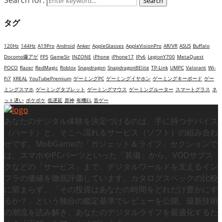
Search for:
Search
タグ
120Hz
144Hz
A19Pro
Android
Anker
AppleGlasses
AppleVisionPro
AR/VR
ASUS
Buffalo
Docomo爆アゲ
FPS
GameSir
INZONE
iPhone
iPhone17
IPv6
LegionY700
MetaQuest
POCO
Razer
RedMagic
Roblox
Snapdragon
Snapdragon8Elite
TP-Link
UMPC
Valorant
Wi-
Fi7
XREAL
YouTubePremium
ゲーミングPC
ゲーミングイヤホン
ゲーミングキーボード
ゲー
ミングスマホ
ゲーミングタブレット
ゲーミングマウス
ゲーミングルーター
スマートグラス
ネ
ット遅い
ポケポケ
低遅延
原神
有機EL
音ゲー
あなたのデジタル体験を決定づけるのは、手に持つデバイス
（ハード）と、そこへ流れるサービス（ソフト）の組み合わ
せです。MobGameの「ガジェット＆ライフ」セクションで
は、スマホやPCパーツといった「装備」から、VODサブス
クなどの「サービス」まで、デジタルワールドを支えるイン
フラの価値を徹底評価しています。カタログスペックの比較
に留まらず、「その投資はあなたの時間をどれだけ豊かにす
るか？」という独自の鑑定基準でレビューを公開。最新技術
の潮流を読み解き、あなたのデジタルライフを最適化するた