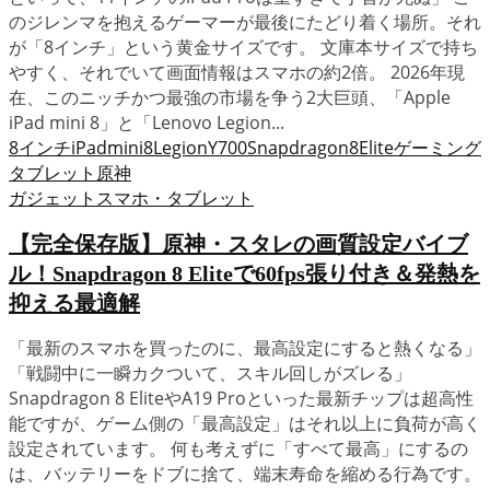
のジレンマを抱えるゲーマーが最後にたどり着く場所。それ
が「8インチ」という黄金サイズです。 文庫本サイズで持ち
やすく、それでいて画面情報はスマホの約2倍。 2026年現
在、このニッチかつ最強の市場を争う2大巨頭、「Apple
iPad mini 8」と「Lenovo Legion...
8インチ
iPadmini8
LegionY700
Snapdragon8Elite
ゲーミング
タブレット
原神
ガジェット
スマホ・タブレット
【完全保存版】原神・スタレの画質設定バイブ
ル！Snapdragon 8 Eliteで60fps張り付き＆発熱を
抑える最適解
「最新のスマホを買ったのに、最高設定にすると熱くなる」
「戦闘中に一瞬カクついて、スキル回しがズレる」
Snapdragon 8 EliteやA19 Proといった最新チップは超高性
能ですが、ゲーム側の「最高設定」はそれ以上に負荷が高く
設定されています。 何も考えずに「すべて最高」にするの
は、バッテリーをドブに捨て、端末寿命を縮める行為です。