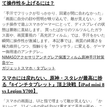
て操作性を上げるには？
「手汗でフリックが引っかかり、回避が間に合わなかった」
「画面に自分の顔や照明が映り込んで、敵が見えない」 タ
ッチ操作で遊ぶスマホゲーマーにとって、ディスプレイの状
態は勝敗に直結します。 買ったばかりのツルツルしたガラ
ス面や、画質重視の「高光沢フィルム」では、手汗をかいた
瞬間に操作性が激減します。 本記事では、画質の綺麗さを
極力維持しつつ、指触りを「サラッサラ」に変える、ゲーマ
ー御用達のアンチグレ...
NIMASO
アクセサリ
アンチグレア
保護フィルム
原神
手汗対策
音ゲー
ガジェット
スマホ・タブレット
スマホには戻れない。原神・スタレが最高に捗
る『8インチタブレット』頂上決戦【iPad mini 8
vs Legion Y700】
「スマホの画面は、UIと指で埋まって敵が見えない」 「か
といって、11インチのiPad Proは重すぎて手首が死ぬ」 こ