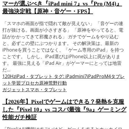
マーが選ぶべき『iPad mini 7』vs『Pro (M4)』
最強決定戦【原神・音ゲー・FPS】
「スマホの画面が指で隠れて敵が見えない」 「音ゲーの連
打が抜ける。画面が小さすぎる」 「原神をやってると、電
話がかかってきて邪魔される」 ガチでゲームをやり込む
と、必ずこの壁にぶつかります。 その解決策は、最新の
iPhoneを買うことではなく、「ゲーム専用のiPad」を持つ
ことです。 しかし、iPad選びはiPhone以上に罠がありま
す。 最強に見える「iPad Air」がゲーマーにとっては地雷
だ...
120Hz
iPad・タブレット タグ: iPadmini7
iPadProM4
タブレ
ット学習
プロセカ
原神
荒野行動
ガジェット
スマホ・タブレット
【2026年】Pixelでゲームはできる？発熱を克服
した『Pixel 10』vs コスパ最強『9a』ゲーミング
性能ガチ検証