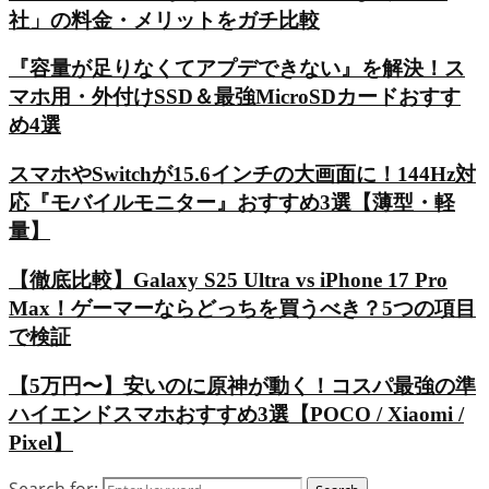
社」の料金・メリットをガチ比較
『容量が足りなくてアプデできない』を解決！ス
マホ用・外付けSSD＆最強MicroSDカードおすす
め4選
スマホやSwitchが15.6インチの大画面に！144Hz対
応『モバイルモニター』おすすめ3選【薄型・軽
量】
【徹底比較】Galaxy S25 Ultra vs iPhone 17 Pro
Max！ゲーマーならどっちを買うべき？5つの項目
で検証
【5万円〜】安いのに原神が動く！コスパ最強の準
ハイエンドスマホおすすめ3選【POCO / Xiaomi /
Pixel】