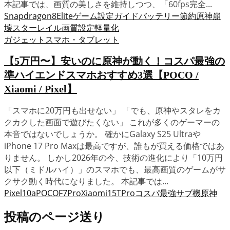
本記事では、画質の美しさを維持しつつ、「60fps完全...
Snapdragon8Elite
ゲーム設定ガイド
バッテリー節約
原神
崩
壊スターレイル
画質設定
軽量化
ガジェット
スマホ・タブレット
【5万円〜】安いのに原神が動く！コスパ最強の
準ハイエンドスマホおすすめ3選【POCO /
Xiaomi / Pixel】
「スマホに20万円も出せない」 「でも、原神やスタレをカ
クカクした画面で遊びたくない」 これが多くのゲーマーの
本音ではないでしょうか。 確かにGalaxy S25 Ultraや
iPhone 17 Pro Maxは最高ですが、誰もが買える価格ではあ
りません。 しかし2026年の今、技術の進化により「10万円
以下（ミドルハイ）」のスマホでも、最高画質のゲームがサ
クサク動く時代になりました。 本記事では...
Pixel10a
POCOF7Pro
Xiaomi15TPro
コスパ最強
サブ機
原神
投稿のページ送り