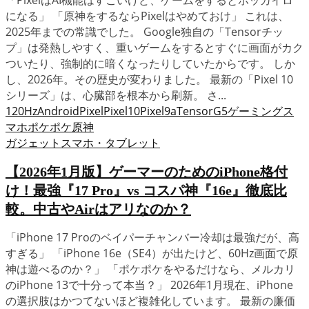
「PixelはAI機能はすごいけど、ゲームをするとホッカイロ
になる」 「原神をするならPixelはやめておけ」 これは、
2025年までの常識でした。 Google独自の「Tensorチッ
プ」は発熱しやすく、重いゲームをするとすぐに画面がカク
ついたり、強制的に暗くなったりしていたからです。 しか
し、2026年。その歴史が変わりました。 最新の「Pixel 10
シリーズ」は、心臓部を根本から刷新。 さ...
120Hz
Android
Pixel
Pixel10
Pixel9a
TensorG5
ゲーミングス
マホ
ポケポケ
原神
ガジェット
スマホ・タブレット
【2026年1月版】ゲーマーのためのiPhone格付
け！最強『17 Pro』vs コスパ神『16e』徹底比
較。中古やAirはアリなのか？
「iPhone 17 Proのベイパーチャンバー冷却は最強だが、高
すぎる」 「iPhone 16e（SE4）が出たけど、60Hz画面で原
神は遊べるのか？」 「ポケポケをやるだけなら、メルカリ
のiPhone 13で十分って本当？」 2026年1月現在、iPhone
の選択肢はかつてないほど複雑化しています。 最新の廉価