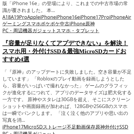
版「iPhone 16e」の登場により、これまでの中古市場の常
識が覆されました。 本...
A18
A19Pro
Apple
iPhone
iPhone16e
iPhone17Pro
iPhoneAir
ゲーミングスマホ
ポケポケ
中古iPhone
原神
PC・周辺機器
ガジェット
スマホ・タブレット
『容量が足りなくてアプデできない』を解決！
スマホ用・外付けSSD＆最強MicroSDカードお
すすめ4選
「『原神』のアップデートに失敗しました。空き容量が不足
しています」 「Robloxのプレイ動画を録画しようとした
ら、容量がいっぱいで撮れなかった」 ゲームのグラフィッ
クが進化するにつれて、アプリのデータサイズは肥大化する
一方です。 原神やスタレは30GBを超え、そこにスクリーン
ショットや画面録画が加われば、128GBや256GBのスマホ
は一瞬でパンクします。 「泣く泣く他のアプリや思い出の
写真を消...
iPhone17
MicroSD
ストレージ不足
動画保存
原神
外付けSSD
PC・周辺機器
ガジェット