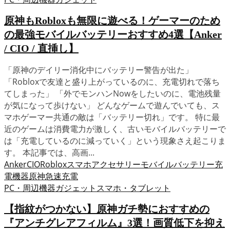
原神もRobloxも無限に遊べる！ゲーマーのため
の最強モバイルバッテリーおすすめ4選【Anker
/ CIO / 直挿し】
「原神のデイリー消化中にバッテリー警告が出た」
「Robloxで友達と盛り上がっているのに、充電切れで落ち
てしまった」 「外でモンハンNowをしたいのに、電池残量
が気になって歩けない」 どんなゲームで遊んでいても、ス
マホゲーマー共通の敵は「バッテリー切れ」です。 特に最
近のゲームは消費電力が激しく、古いモバイルバッテリーで
は「充電しているのに減っていく」という現象さえ起こりま
す。 本記事では、高画...
Anker
CIO
Roblox
スマホアクセサリー
モバイルバッテリー
充
電機器
原神
急速充電
PC・周辺機器
ガジェット
スマホ・タブレット
【指紋がつかない】原神ガチ勢におすすめの
『アンチグレアフィルム』3選！画質低下を抑え