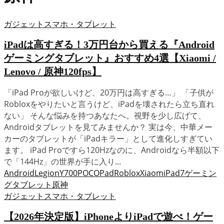
ガジェット
スマホ・タブレット
iPadは高すぎる！3万円台から買える『Android
ゲーミングタブレット』おすすめ4選【Xiaomi /
Lenovo / 原神120fps】
「iPad Proが欲しいけど、20万円は高すぎる…」 「子供が
Robloxをやりたいと言うけど、iPadを壊されたら立ち直れ
ない」 そんな悩みを持つあなたへ。視野を少し広げて、
Androidタブレットを見てみませんか？ 実は今、中華メー
カーのタブレットが「iPadキラー」として進化しすぎてい
ます。 iPad Proですら120Hzなのに、Androidなら半額以下
で「144Hz」の世界が手に入り...
Android
LegionY700
POCOPad
Roblox
XiaomiPad7
ゲーミン
グタブレット
原神
ガジェット
スマホ・タブレット
【2026年決定版】iPhoneよりiPadで遊べ！ゲー