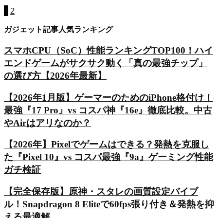
1
2
ガジェット記事人気ランキング
スマホCPU（SoC）性能ランキングTOP100！ハイ
エンドゲームがサクサク動く「真の最強チップ」
の選び方【2026年最新】
【2026年1月版】ゲーマーのためのiPhone格付け！
最強『17 Pro』vs コスパ神『16e』徹底比較。中古
やAirはアリなのか？
【2026年】Pixelでゲームはできる？発熱を克服し
た『Pixel 10』vs コスパ最強『9a』ゲーミング性能
ガチ検証
【完全保存版】原神・スタレの画質設定バイブ
ル！Snapdragon 8 Eliteで60fps張り付き＆発熱を抑
える最適解