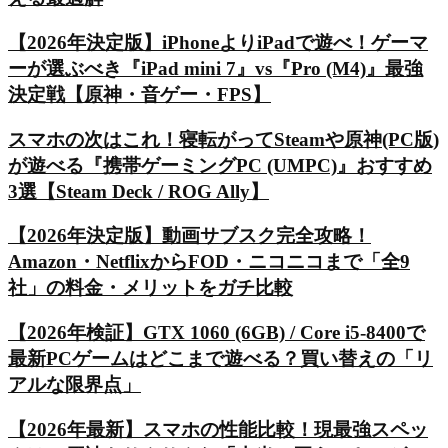
【2026年決定版】iPhoneよりiPadで遊べ！ゲーマ
ーが選ぶべき『iPad mini 7』vs『Pro (M4)』最強
決定戦【原神・音ゲー・FPS】
スマホの次はこれ！寝転がってSteamや原神(PC版)
が遊べる『携帯ゲーミングPC (UMPC)』おすすめ
3選【Steam Deck / ROG Ally】
【2026年決定版】動画サブスク完全攻略！
Amazon・NetflixからFOD・ニコニコまで「全9
社」の料金・メリットをガチ比較
【2026年検証】GTX 1060 (6GB) / Core i5-8400で
最新PCゲームはどこまで遊べる？買い替えの「リ
アルな限界点」
【2026年最新】スマホの性能比較！現最強スペッ