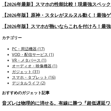
【2026年最新】スマホの性能比較！現最強スペッ
【2026年版】原神・スタレがヌルヌル動く！最強
【2026年版】スマホが熱いならこれを付けろ！最
カテゴリー
PC・周辺機器
(17)
VOD・配信サービス
(1)
VR・メタバース
(1)
オーディオ・映像機器
(1)
ガジェット
(31)
スマホ・タブレット
(16)
デジタルライフ
(2)
おすすめのガジェット記事
音ズレは物理的に消せる。有線に勝つ『超低遅延ワイ