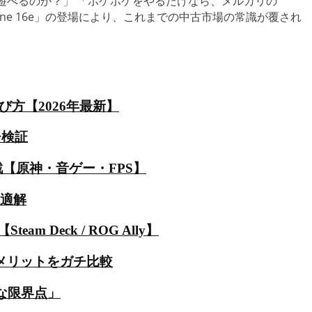
で原神は遊べるのか？」 「ポケポケをやるだけなら、メルカリの
Phone 16e」の登場により、これまでの中古市場の常識が覆され
び方【2026年最新】
チ検証
決定戦【原神・音ゲー・FPS】
最適解
Deck / ROG Ally】
金・メリットをガチ比較
アルな限界点」