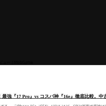
！最強『17 Pro』vs コスパ神『16e』徹底比較。