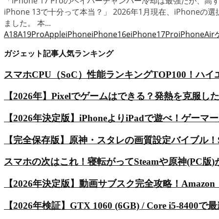
「iPhone 17 Proのベイパーチャンバー冷却は最強だが、
iPhone 13で十分って本当？」 2026年1月現在、iPh
ました。 本...
A18
A19Pro
Apple
iPhone
iPhone16e
iPhone17Pro
iPhoneAir
ガジェット記事人気ランキング
スマホCPU（SoC）性能ランキングTOP100！
【2026年】Pixelでゲームはできる？発熱を克服した
【2026年決定版】iPhoneよりiPadで遊べ！ゲーマー
【完全保存版】原神・スタレの画質設定バイブル！Snapd
スマホの次はこれ！寝転がってSteamや原神(PC版)が遊べ
【2026年決定版】動画サブスク完全攻略！Amazon
【2026年検証】GTX 1060 (6GB) / Core 