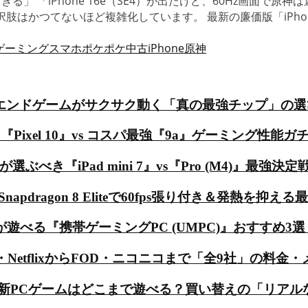
高すぎる」 「iPhone 16e（SE4）が出たけど、60Hz画面
oneの選択肢はかつてないほど複雑化しています。 最新の廉価版「i
ゲーミングスマホ
ポケポケ
中古iPhone
原神
ハイエンドゲームがサクサク動く「真の最強チップ」の選
『Pixel 10』vs コスパ最強『9a』ゲーミング性能ガ
が選ぶべき『iPad mini 7』vs『Pro (M4)』最強
ragon 8 Eliteで60fps張り付き＆発熱を抑える
る『携帯ゲーミングPC (UMPC)』おすすめ3選【Steam 
・NetflixからFOD・ニコニコまで「全9社」の料
i5-8400で最新PCゲームはどこまで遊べる？買い替えの「リ