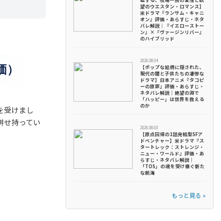
錯する、牧場一族の愛憎と欲
望のウエスタン・ロマンス】
米ドラマ『ランサム・キャニ
オン』評価・あらすじ・ネタ
バレ解説｜『イエローストー
ン』×『ヴァージンリバー』
のハイブリッド
2026.08.04
価）
【ポップな絵柄に隠された、
現代の闇と子供たちの凄惨な
ドラマ】日本アニメ『タコピ
ーの原罪』評価・あらすじ・
ネタバレ解説｜絶望の淵で
「ハッピー」は世界を救える
のか
を受けまし
併せ持ってい
2026.08.03
【原点回帰の1話完結型SFア
ドベンチャー】米ドラマ『ス
タートレック：ストレンジ・
ニュー・ワールド』評価・あ
らすじ・ネタバレ解説｜
「TOS」の魂を受け継ぐ新た
な航海
もっと見る »