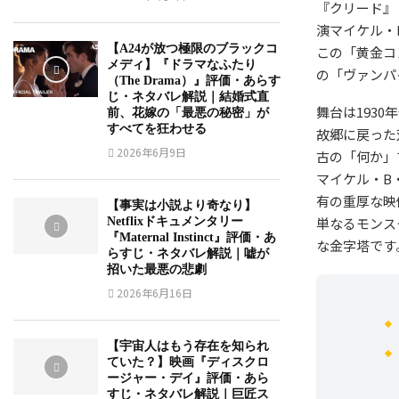
『クリード』
演マイケル・
【A24が放つ極限のブラックコ
この「黄金コ
メディ】『ドラマなふたり
の「ヴァンパ
（The Drama）』評価・あらす
じ・ネタバレ解説｜結婚式直
舞台は193
前、花嫁の「最悪の秘密」が
すべてを狂わせる
故郷に戻った
2026年6月9日
古の「何か」
マイケル・B
有の重厚な映
【事実は小説より奇なり】
単なるモンス
Netflixドキュメンタリー
『Maternal Instinct』評価・あ
な金字塔です
らすじ・ネタバレ解説｜嘘が
招いた最悪の悲劇
2026年6月16日
【宇宙人はもう存在を知られ
ていた？】映画『ディスクロ
ージャー・デイ』評価・あら
すじ・ネタバレ解説｜巨匠ス