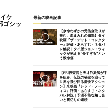
マイケ
最新の映画記事
部ゴシッ
【余命わずかの元借金取りが
挑む、血まみれの贖罪】タイ
映画『ザ・デット・コレクタ
ー』評価・あらすじ・ネタバ
レ解説｜タイ版ジョン・ウィ
ックが抱える“長すぎる”とい
う致命傷
【FBI捜査官と天才詐欺師が手
を組み、伝説の秘宝を追って
世界を飛び回る痛快アクショ
ン】米映画『レッド・ノーテ
ィス』評価・あらすじ・ネタ
バレ解説｜予測不能な騙し合
いと裏切りの連続