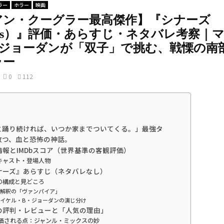
ラー
ホラー
映画
アン・クーグラー最高傑作】『シナーズ
ners）』評価・あらすじ・ネタバレ考察｜
・ジョーダンが「双子」で挑む、戦慄の南
ラー
0
112
と踊り続ければ、いつか家までついてくる。」最強タ
放つ、血と恐怖の神話。
品情報とIMDbスコア（世界基準の客観評価）
キャスト・登場人物
シナーズ』あらすじ（ネタバレなし）
の構成と見どころ
解釈の「ヴァンパイア」
イケル・B・ジョーダンの演じ分け
外の評判・レビューと「人気の理由」
 評価される点：ジャンル・ミックスの妙