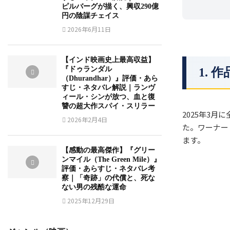
ピルバーグが描く、興収290億
円の陰謀チェイス
2026年6月11日
【インド映画史上最高収益】
『ドゥランダル
1.
（Dhurandhar）』評価・あら
すじ・ネタバレ解説｜ランヴ
ィール・シンが放つ、血と復
讐の超大作スパイ・スリラー
2025年3
2026年2月4日
た。ワーナー
ます。
【感動の最高傑作】『グリー
ンマイル（The Green Mile）』
評価・あらすじ・ネタバレ考
察｜「奇跡」の代償と、死な
ない男の残酷な運命
2025年12月29日