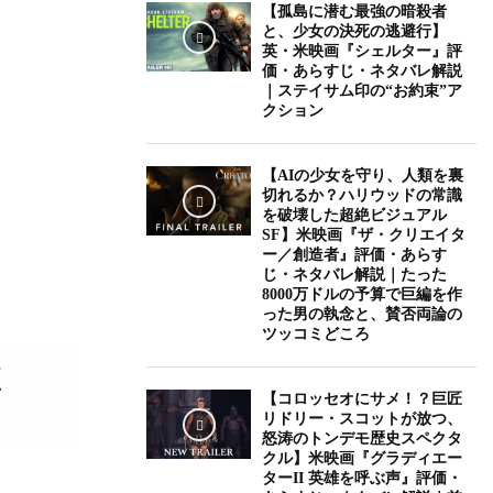
【孤島に潜む最強の暗殺者
と、少女の決死の逃避行】
英・米映画『シェルター』評
価・あらすじ・ネタバレ解説
｜ステイサム印の“お約束”ア
クション
【AIの少女を守り、人類を裏
切れるか？ハリウッドの常識
を破壊した超絶ビジュアル
SF】米映画『ザ・クリエイタ
ー／創造者』評価・あらす
じ・ネタバレ解説｜たった
8000万ドルの予算で巨編を作
った男の執念と、賛否両論の
ツッコミどころ
く
【コロッセオにサメ！？巨匠
リドリー・スコットが放つ、
怒涛のトンデモ歴史スペクタ
クル】米映画『グラディエー
ターII 英雄を呼ぶ声』評価・