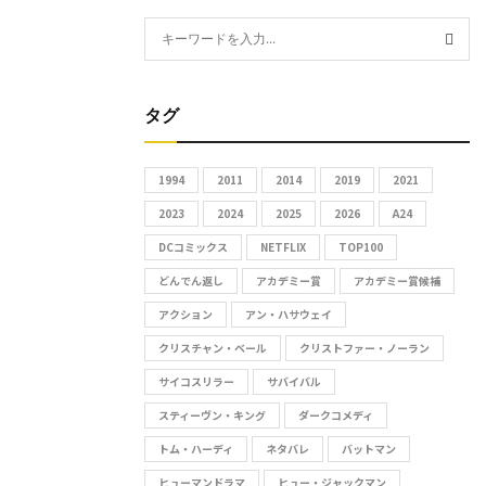
S
e
S
a
r
タグ
E
c
h
A
1994
2011
2014
2019
2021
f
R
2023
2024
2025
2026
A24
o
r
DCコミックス
NETFLIX
TOP100
C
:
どんでん返し
アカデミー賞
アカデミー賞候補
H
アクション
アン・ハサウェイ
クリスチャン・ベール
クリストファー・ノーラン
サイコスリラー
サバイバル
スティーヴン・キング
ダークコメディ
トム・ハーディ
ネタバレ
バットマン
ヒューマンドラマ
ヒュー・ジャックマン