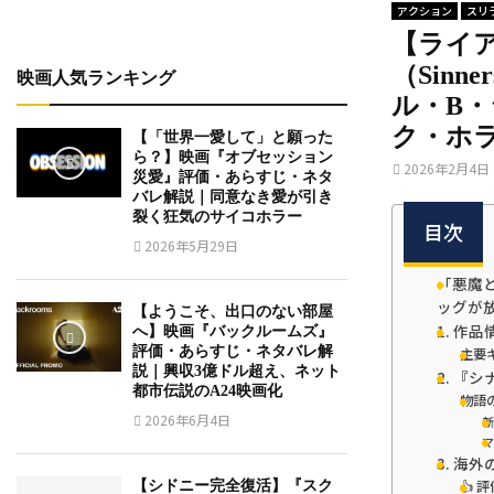
アクション
スリ
【ライ
（Sin
映画人気ランキング
ル・B
ク・ホ
【「世界一愛して」と願った
ら？】映画『オブセッション
2026年2月4日
災愛』評価・あらすじ・ネタ
バレ解説｜同意なき愛が引き
裂く狂気のサイコホラー
目次
2026年5月29日
「悪魔
ッグが
【ようこそ、出口のない部屋
1. 作
へ】映画『バックルームズ』
評価・あらすじ・ネタバレ解
主要
説｜興収3億ドル超え、ネット
2. 『
都市伝説のA24映画化
物語
2026年6月4日
新
マ
3. 海
👍
【シドニー完全復活】『スク