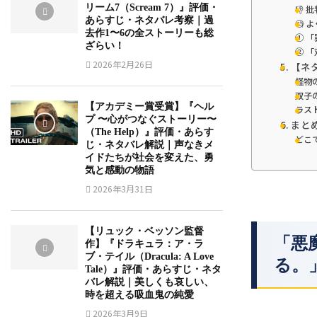
リーム7（Scream 7）』評価・
👎
あらすじ・ネタバレ考察｜過
🧐
去作1〜6の全ストーリーも総
① 「
ざらい！
② 
2026年2月26日
5. 【
怪物
双子
【アカデミー賞受賞】『ヘル
ラス
プ 〜心がつなぐストーリー〜
6. ま
（The Help）』評価・あらす
どこ
じ・ネタバレ解説｜声なきメ
イドたちが社会を変えた、勇
気と感動の物語
2026年3月31日
【リュック・ベッソン監督
「悪
作】『ドラキュラ：ア・ラ
ブ・テイル（Dracula: A Love
る。
Tale）』評価・あらすじ・ネタ
バレ解説｜美しくも哀しい、
時を超える吸血鬼の純愛
2026年3月9日