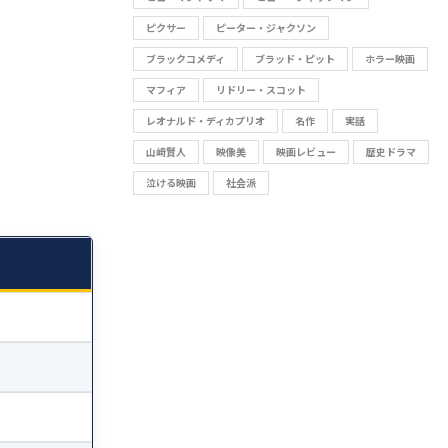
ピクサー
ピーター・ジャクソン
ブラックコメディ
ブラッド・ピット
ホラー映画
マフィア
リドリー・スコット
レオナルド・ディカプリオ
名作
実話
山﨑賢人
映像美
映画レビュー
歴史ドラマ
泣ける映画
社会派