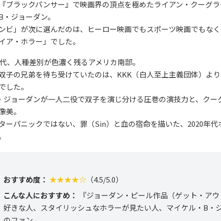
『ブラックパンサー』で映画界の頂点を極めたライアン・クーグラ
B・ジョーダン。
ンビ」が次に選んだのは、ヒーロー映画でもスポーツ映画でもなく、
イア・ホラー」でした。
0年代、人種差別が色濃く残るアメリカ南部。
双子の兄弟を待ち受けていたのは、KKK（白人至上主義団体）よ
でした。
・ジョーダンが一人二役で双子を演じ分ける圧巻の演技力と、クー
像美。
ターパニックではない、罪（Sin）と血の宿命を描いた、2020年
。
おすすめ度：
★★★★☆
（4.5/5.0）
こんな人におすすめ：
『ジョーダン・ピール作品（ゲット・アウ
好きな人、スタイリッシュなホラーが見たい人、マイケル・B・
のファン。