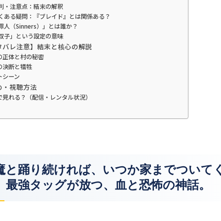
 批判・注意点：結末の解釈
 よくある疑問：『ブレイド』とは関係ある？
罪人（Sinners）」とは誰か？
「双子」という設定の意味
ネタバレ注意】結末と核心の解説
の正体と村の秘密
の決断と犠牲
トシーン
とめ・視聴方法
で見れる？（配信・レンタル状況）
魔と踊り続ければ、いつか家までついて
」最強タッグが放つ、血と恐怖の神話。