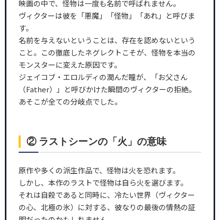
映画の中で、怪物は一度も名前で呼ばれません。
ヴィクターは彼を「悪魔」「怪物」「あれ」と呼びま
す。
名前を与えないということは、存在を認めないという
こと。この徹底したネグレクトこそが、怪物を本当の
モンスターに変えた原因です。
ジェイコブ・エロルディの潤んだ瞳が、「お父さん
（Father）」と呼びかけた瞬間のヴィクターの拒絶。
あそこが全ての分岐点でした。
② ラストシーンの「火」の意味
原作や多くの派生作品で、怪物は火を恐れます。
しかし、本作のラストで怪物は自ら火を選びます。
それは自殺であると同時に、冷たい世界（ヴィクター
の心、北極の氷）に対する、彼なりの最後の情熱の証
明だったのかもしれません。