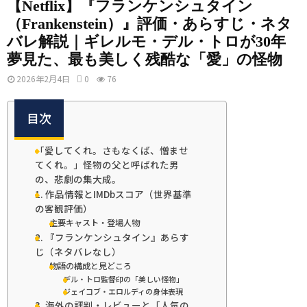
【Netflix】『フランケンシュタイン
（Frankenstein）』評価・あらすじ・ネタ
バレ解説｜ギレルモ・デル・トロが30年
夢見た、最も美しく残酷な「愛」の怪物
2026年2月4日
0
76
目次
「愛してくれ。さもなくば、憎ませ
てくれ。」怪物の父と呼ばれた男
の、悲劇の集大成。
1. 作品情報とIMDbスコア（世界基準
の客観評価）
主要キャスト・登場人物
2. 『フランケンシュタイン』あらす
じ（ネタバレなし）
物語の構成と見どころ
デル・トロ監督印の「美しい怪物」
ジェイコブ・エロルディの身体表現
3. 海外の評判・レビューと「人気の