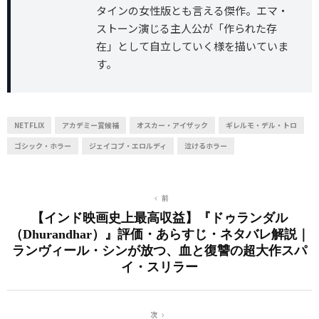
タインの女性版とも言える傑作。エマ・
ストーン演じる主人公が「作られた存
在」として自立していく様を描いていま
す。
NETFLIX
アカデミー賞候補
オスカー・アイザック
ギレルモ・デル・トロ
ゴシック・ホラー
ジェイコブ・エロルディ
泣けるホラー
前
【インド映画史上最高収益】『ドゥランダル
（Dhurandhar）』評価・あらすじ・ネタバレ解説｜
ランヴィール・シンが放つ、血と復讐の超大作スパ
イ・スリラー
次