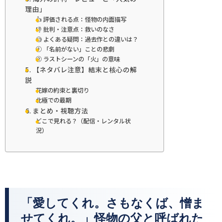
理由」
👍 評価される点：怪物の内面描写
👎 批判・注意点：救いのなさ
🧐 よくある疑問：過去作との違いは？
① 「名前がない」ことの悲劇
② ラストシーンの「火」の意味
5. 【ネタバレ注意】結末と核心の解
説
花嫁の約束と裏切り
北極での最期
6. まとめ・視聴方法
どこで見れる？（配信・レンタル状
況）
「愛してくれ。さもなくば、憎ま
せてくれ。」怪物の父と呼ばれた