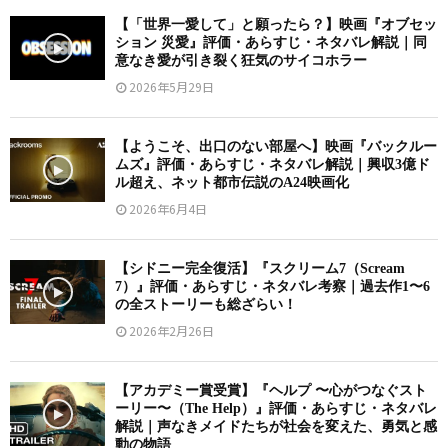
【「世界一愛して」と願ったら？】映画『オブセッ
ション 災愛』評価・あらすじ・ネタバレ解説｜同
意なき愛が引き裂く狂気のサイコホラー
2026年5月29日
【ようこそ、出口のない部屋へ】映画『バックルー
ムズ』評価・あらすじ・ネタバレ解説｜興収3億ド
ル超え、ネット都市伝説のA24映画化
2026年6月4日
【シドニー完全復活】『スクリーム7（Scream
7）』評価・あらすじ・ネタバレ考察｜過去作1〜6
の全ストーリーも総ざらい！
2026年2月26日
【アカデミー賞受賞】『ヘルプ 〜心がつなぐスト
ーリー〜（The Help）』評価・あらすじ・ネタバレ
解説｜声なきメイドたちが社会を変えた、勇気と感
動の物語