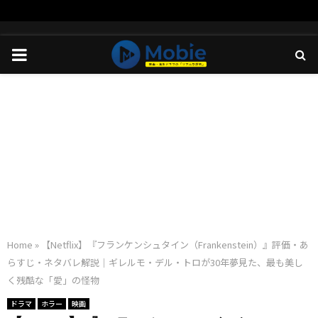
PRIMARY
MENU
Home
»
【Netflix】『フランケンシュタイン（Frankenstein）』評価・あ
らすじ・ネタバレ解説｜ギレルモ・デル・トロが30年夢見た、最も美し
く残酷な「愛」の怪物
ドラマ
ホラー
映画