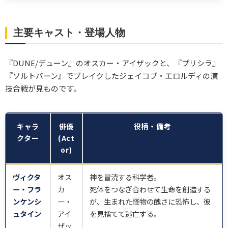
主要キャスト・登場人物
『DUNE/デューン』のオスカー・アイザックと、『プリシラ』
『ソルトバーン』でブレイクしたジェイコブ・エロルディの演
技合戦が見ものです。
キャラ
俳優
役柄・備考
クター
(Act
or)
ヴィクタ
オス
神を冒涜する科学者。
ー・フラ
カ
死体をつなぎ合わせて生命を創造する
ンケンシ
ー・
が、生まれた怪物の醜さに恐怖し、彼
ュタイン
アイ
を見捨てて逃亡する。
ザッ