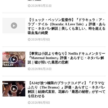
2026年3月31日
【リュック・ベッソン監督作】『ドラキュラ：ア・
ラブ・テイル（Dracula: A Love Tale）』評価・あら
すじ・ネタバレ解説｜美しくも哀しい、時を超える
吸血鬼の純愛
2026年3月9日
【事実は小説より奇なり】Netflixドキュメンタリー
『Maternal Instinct』評価・あらすじ・ネタバレ解
説｜嘘が招いた最悪の悲劇
2026年6月16日
【A24が放つ極限のブラックコメディ】『ドラマな
ふたり（The Drama）』評価・あらすじ・ネタバレ
解説｜結婚式直前、花嫁の「最悪の秘密」がすべて
を狂わせる
2026年6月9日