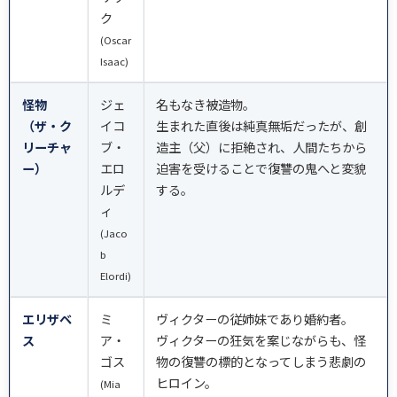
ク
(Oscar
Isaac)
怪物
ジェ
名もなき被造物。
（ザ・ク
イコ
生まれた直後は純真無垢だったが、創
リーチャ
ブ・
造主（父）に拒絶され、人間たちから
ー）
エロ
迫害を受けることで復讐の鬼へと変貌
ルデ
する。
ィ
(Jaco
b
Elordi)
エリザベ
ミ
ヴィクターの従姉妹であり婚約者。
ス
ア・
ヴィクターの狂気を案じながらも、怪
ゴス
物の復讐の標的となってしまう悲劇の
ヒロイン。
(Mia