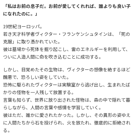
「私はお前の息子だ。お前が愛してくれれば、誰よりも良い子
になれたのに。」
19世紀ヨーロッパ。
若き天才科学者ヴィクター・フランケンシュタインは、「死の
克服」に取り憑かれていた。
彼は墓場から死体を掘り起こし、雷のエネルギーを利用して、
ついに人造人間に命を吹き込むことに成功する。
しかし、目覚めたその生物は、ヴィクターの想像を絶するほど
醜悪で、恐ろしい姿をしていた。
恐怖に駆られたヴィクターは実験室から逃げ出し、生まれたば
かりの怪物を一人残して放置する。
言葉も知らず、世界に放り出された怪物は、森の中で隠れて暮
らしながら、人間の言葉や感情を学習していく。
彼はただ、誰かに愛されたかった。しかし、その異形の姿ゆえ
に人間たちから石を投げられ、火を放たれ、徹底的に拒絶され
る。