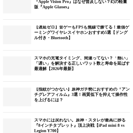
『Apple Vision Pro』はなぜ普及しない？幻の軽量
版『Apple Glasses』
【遅延ゼロ】音ゲーもFPSも無線で勝てる！最強ゲ
ーミングワイヤレスイヤホンおすすめ5選【ドング
ル付き・Bluetooth】
スマホの充電タイミング、間違ってない？「熱い」
「遅い」を解決する正しいワット数と寿命を延ばす
最適解【2026年最新】
【指紋がつかない】原神ガチ勢におすすめの『アン
チグレアフィルム』3選！画質低下を抑えて操作性
を上げるには？
スマホには戻れない。原神・スタレが最高に捗る
『8インチタブレット』頂上決戦【iPad mini 8 vs
Legion Y700】