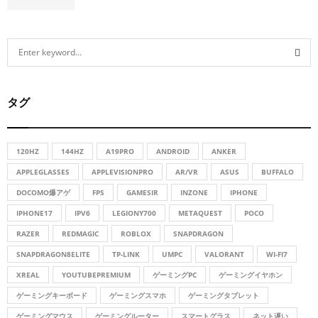
S
e
a
S
r
タグ
c
E
h
f
A
o
120HZ
144HZ
A19PRO
ANDROID
ANKER
r
R
APPLEGLASSES
APPLEVISIONPRO
AR/VR
ASUS
BUFFALO
:
DOCOMO爆アゲ
FPS
GAMESIR
INZONE
IPHONE
C
IPHONE17
IPV6
LEGIONY700
METAQUEST
POCO
H
RAZER
REDMAGIC
ROBLOX
SNAPDRAGON
SNAPDRAGON8ELITE
TP-LINK
UMPC
VALORANT
WI-FI7
XREAL
YOUTUBEPREMIUM
ゲーミングPC
ゲーミングイヤホン
ゲーミングキーボード
ゲーミングスマホ
ゲーミングタブレット
ゲーミングマウス
ゲーミングルーター
スマートグラス
ネット遅い