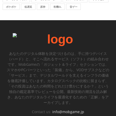
ポケポケ
低遅延
原神
有機EL
音ゲー
あなたのデジタル体験を決定づけるのは、手に持つデバイス
（ハード）と、そこへ流れるサービス（ソフト）の組み合わせ
です。MobGameの「ガジェット＆ライフ」セクションでは、
スマホやPCパーツといった「装備」から、VODサブスクなどの
「サービス」まで、デジタルワールドを支えるインフラの価値
を徹底評価しています。カタログスペックの比較に留まらず、
「その投資はあなたの時間をどれだけ豊かにするか？」という
独自の鑑定基準でレビューを公開。最新技術の潮流を読み解
き、あなたのデジタルライフを最適化するための「正解」をア
ーカイブします。
Contact us:
info@mobgame.jp