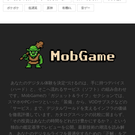
ポケポケ
低遅延
原神
有機EL
音ゲー
あなたのデジタル体験を決定づけるのは、手に持つデバイス
（ハード）と、そこへ流れるサービス（ソフト）の組み合わせ
です。MobGameの「ガジェット＆ライフ」セクションでは、
スマホやPCパーツといった「装備」から、VODサブスクなどの
「サービス」まで、デジタルワールドを支えるインフラの価値
を徹底評価しています。カタログスペックの比較に留まらず、
「その投資はあなたの時間をどれだけ豊かにするか？」という
独自の鑑定基準でレビューを公開。最新技術の潮流を読み解
き、あなたのデジタルライフを最適化するための「正解」をア