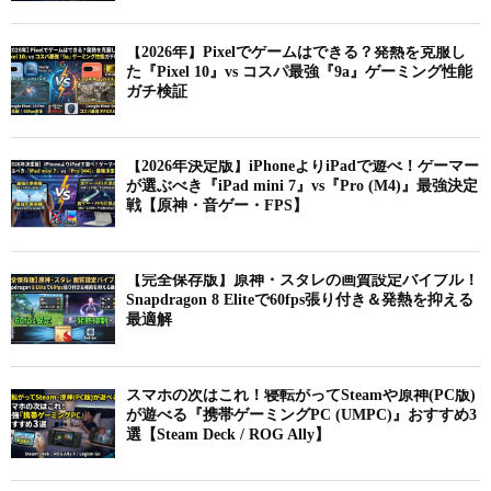
【2026年】Pixelでゲームはできる？発熱を克服し
た『Pixel 10』vs コスパ最強『9a』ゲーミング性能
ガチ検証
【2026年決定版】iPhoneよりiPadで遊べ！ゲーマー
が選ぶべき『iPad mini 7』vs『Pro (M4)』最強決定
戦【原神・音ゲー・FPS】
【完全保存版】原神・スタレの画質設定バイブル！
Snapdragon 8 Eliteで60fps張り付き＆発熱を抑える
最適解
スマホの次はこれ！寝転がってSteamや原神(PC版)
が遊べる『携帯ゲーミングPC (UMPC)』おすすめ3
選【Steam Deck / ROG Ally】