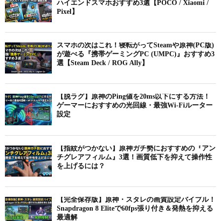
ハイエンドスマホおすすめ3選【POCO / Xiaomi /
Pixel】
スマホの次はこれ！寝転がってSteamや原神(PC版)
が遊べる『携帯ゲーミングPC (UMPC)』おすすめ3
選【Steam Deck / ROG Ally】
【脱ラグ】原神のPing値を20ms以下にする方法！
ゲーマーにおすすめの光回線・最強Wi-Fiルーター
設定
【指紋がつかない】原神ガチ勢におすすめの『アン
チグレアフィルム』3選！画質低下を抑えて操作性
を上げるには？
【完全保存版】原神・スタレの画質設定バイブル！
Snapdragon 8 Eliteで60fps張り付き＆発熱を抑える
最適解