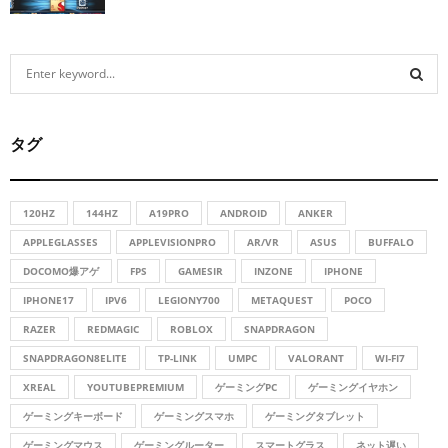
S
e
a
S
r
タグ
c
E
h
f
A
o
120HZ
144HZ
A19PRO
ANDROID
ANKER
r
R
APPLEGLASSES
APPLEVISIONPRO
AR/VR
ASUS
BUFFALO
:
DOCOMO爆アゲ
FPS
GAMESIR
INZONE
IPHONE
C
IPHONE17
IPV6
LEGIONY700
METAQUEST
POCO
H
RAZER
REDMAGIC
ROBLOX
SNAPDRAGON
SNAPDRAGON8ELITE
TP-LINK
UMPC
VALORANT
WI-FI7
XREAL
YOUTUBEPREMIUM
ゲーミングPC
ゲーミングイヤホン
ゲーミングキーボード
ゲーミングスマホ
ゲーミングタブレット
ゲーミングマウス
ゲーミングルーター
スマートグラス
ネット遅い