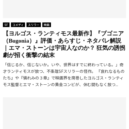
SF
コメディ
スリラー
映画
【ヨルゴス・ランティモス最新作】『ブゴニア
（Bugonia）』評価・あらすじ・ネタバレ解説
｜エマ・ストーンは宇宙人なのか？ 狂気の誘拐
劇が招く衝撃の結末
「信じるか、信じないか。いや、世界はすでに終わっている。」奇
才ランティモスが放つ、不条理SFスリラーの怪作。 『哀れなるもの
たち』や『憐れみの３章』で映画界を席巻したヨルゴス・ランティ
モス監督とエマ・ストーンの黄金コンビが、休む間もなく放つ...