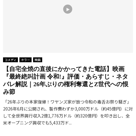
コメディ
ホラー
映画
【自宅全焼の直後にかかってきた電話】映画
『最終絶叫計画 令和!』評価・あらすじ・ネタ
バレ解説｜26年ぶりの権利奪還とZ世代への恨
み節
「26年ぶりの本家復帰！ワヤンズ家が放つ令和の毒舌お祭り騒ぎ」
2026年6月に公開され、製作費わずか3,000万ドル（約45億円）に対
して全世界興行収入2億1,776万ドル（約320億円）を叩き出し、全
米オープニング興収でも5,433万ド...