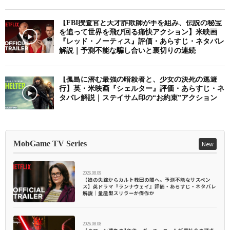
【FBI捜査官と天才詐欺師が手を組み、伝説の秘宝
を追って世界を飛び回る痛快アクション】米映画
『レッド・ノーティス』評価・あらすじ・ネタバレ
解説｜予測不能な騙し合いと裏切りの連続
【孤島に潜む最強の暗殺者と、少女の決死の逃避
行】英・米映画『シェルター』評価・あらすじ・ネ
タバレ解説｜ステイサム印の“お約束”アクション
MobGame TV Series
New
2026.08.09
【娘の失踪からカルト教団の闇へ。予測不能なサスペン
ス】英ドラマ『ランナウェイ』評価・あらすじ・ネタバレ
解説｜量産型スリラーか傑作か
2026.08.08