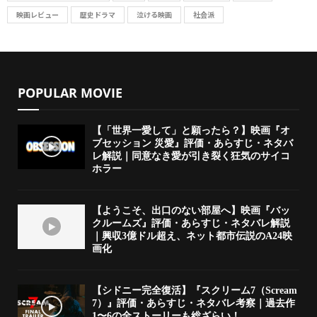
映画レビュー
歴史ドラマ
泣ける映画
社会派
POPULAR MOVIE
【「世界一愛して」と願ったら？】映画『オ
ブセッション 災愛』評価・あらすじ・ネタバ
レ解説｜同意なき愛が引き裂く狂気のサイコ
ホラー
【ようこそ、出口のない部屋へ】映画『バッ
クルームズ』評価・あらすじ・ネタバレ解説
｜興収3億ドル超え、ネット都市伝説のA24映
画化
【シドニー完全復活】『スクリーム7（Scream
7）』評価・あらすじ・ネタバレ考察｜過去作
1〜6の全ストーリーも総ざらい！