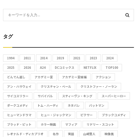
S
e
S
a
r
タグ
E
c
h
A
f
1994
2011
2014
2019
2021
2023
2024
R
o
2025
2026
A24
DCコミックス
NETFLIX
TOP100
r
C
どんでん返し
アカデミー賞
アカデミー賞候補
アクション
:
アン・ハサウェイ
クリスチャン・ベール
クリストファー・ノーラン
H
サイコスリラー
サバイバル
スティーヴン・キング
スーパーヒーロー
ダークコメディ
トム・ハーディ
ネタバレ
バットマン
ヒューマンドラマ
ヒュー・ジャックマン
ピクサー
ブラックコメディ
ブラッド・ピット
ホラー映画
マフィア
リドリー・スコット
レオナルド・ディカプリオ
名作
実話
山﨑賢人
映像美