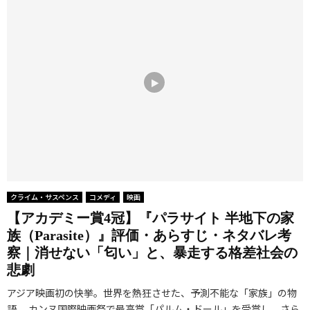
クライム・サスペンス
コメディ
映画
【アカデミー賞4冠】『パラサイト 半地下の家
族（Parasite）』評価・あらすじ・ネタバレ考
察｜消せない「匂い」と、暴走する格差社会の
悲劇
アジア映画初の快挙。世界を熱狂させた、予測不能な「家族」の物
語。 カンヌ国際映画祭で最高賞「パルム・ドール」を受賞し、さら