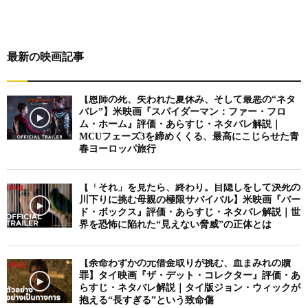
最新の映画記事
【恩師の死、失われた夏休み、そして最悪の“ネタ
バレ”】米映画『スパイダーマン：ファー・フロ
ム・ホーム』評価・あらすじ・ネタバレ解説｜
MCUフェーズ3を締めくくる、最高にこじらせた青
春ヨーロッパ旅行
【「それ」を見たら、終わり。目隠しをして決死の
川下りに挑む母親の極限サバイバル】米映画『バー
ド・ボックス』評価・あらすじ・ネタバレ解説｜世
界を恐怖に陥れた“見えない脅威”の正体とは
【余命わずかの元借金取りが挑む、血まみれの贖
罪】タイ映画『ザ・デット・コレクター』評価・あ
らすじ・ネタバレ解説｜タイ版ジョン・ウィックが
抱える“長すぎる”という致命傷