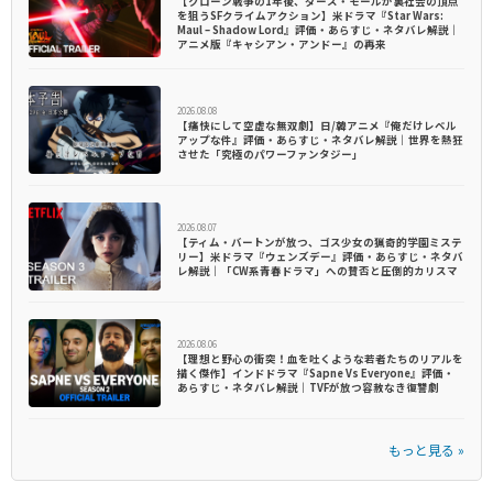
【クローン戦争の1年後、ダース・モールが裏社会の頂点
を狙うSFクライムアクション】米ドラマ『Star Wars:
Maul – Shadow Lord』評価・あらすじ・ネタバレ解説｜
アニメ版『キャシアン・アンドー』の再来
2026.08.08
【痛快にして空虚な無双劇】日/韓アニメ『俺だけレベル
アップな件』評価・あらすじ・ネタバレ解説｜世界を熱狂
させた「究極のパワーファンタジー」
2026.08.07
【ティム・バートンが放つ、ゴス少女の猟奇的学園ミステ
リー】米ドラマ『ウェンズデー』評価・あらすじ・ネタバ
レ解説｜「CW系青春ドラマ」への賛否と圧倒的カリスマ
2026.08.06
【理想と野心の衝突！血を吐くような若者たちのリアルを
描く傑作】インドドラマ『Sapne Vs Everyone』評価・
あらすじ・ネタバレ解説｜TVFが放つ容赦なき復讐劇
もっと見る »