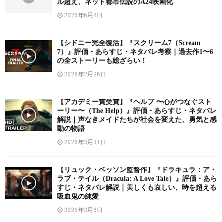
ル超え、ネット都市伝説のA24映画化
2026年6月4日
【シドニー完全復活】『スクリーム7（Scream
7）』評価・あらすじ・ネタバレ考察｜過去作1〜6
の全ストーリーも総ざらい！
2026年2月26日
【アカデミー賞受賞】『ヘルプ 〜心がつなぐスト
ーリー〜（The Help）』評価・あらすじ・ネタバレ
解説｜声なきメイドたちが社会を変えた、勇気と感
動の物語
2026年3月31日
【リュック・ベッソン監督作】『ドラキュラ：ア・
ラブ・テイル（Dracula: A Love Tale）』評価・あら
すじ・ネタバレ解説｜美しくも哀しい、時を超える
吸血鬼の純愛
2026年3月9日