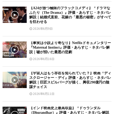
【A24が放つ極限のブラックコメディ】『ドラマな
ふたり（The Drama）』評価・あらすじ・ネタバレ
解説｜結婚式直前、花嫁の「最悪の秘密」がすべて
を狂わせる
2026年6月9日
【事実は小説より奇なり】Netflixドキュメンタリー
『Maternal Instinct』評価・あらすじ・ネタバレ解
説｜嘘が招いた最悪の悲劇
2026年6月16日
【宇宙人はもう存在を知られていた？】映画『ディ
スクロージャー・デイ』評価・あらすじ・ネタバレ
解説｜巨匠スピルバーグが描く、興収290億円の陰
謀チェイス
2026年6月11日
【インド映画史上最高収益】『ドゥランダル
（Dhurandhar）』評価・あらすじ・ネタバレ解説