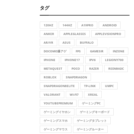
r
タグ
c
E
h
f
A
120HZ
144HZ
A19PRO
ANDROID
o
r
ANKER
APPLEGLASSES
APPLEVISIONPRO
R
:
AR/VR
ASUS
BUFFALO
C
DOCOMO爆アゲ
FPS
GAMESIR
INZONE
H
IPHONE
IPHONE17
IPV6
LEGIONY700
METAQUEST
POCO
RAZER
REDMAGIC
ROBLOX
SNAPDRAGON
SNAPDRAGON8ELITE
TP-LINK
UMPC
VALORANT
WI-FI7
XREAL
YOUTUBEPREMIUM
ゲーミングPC
ゲーミングイヤホン
ゲーミングキーボード
ゲーミングスマホ
ゲーミングタブレット
ゲーミングマウス
ゲーミングルーター