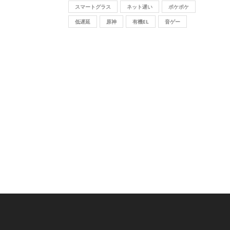
スマートグラス
ネット遅い
ポケポケ
低遅延
原神
有機EL
音ゲー