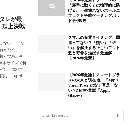
【2026年最新】プロコンの
「勝手に動く」は物理的に防
げる。一生壊れないホールエ
フェクト搭載ゲーミングパッ
タレが最
ド最強5選
』頂上決戦
スマホの充電タイミング、間
えない」 「か
違ってない？「熱い」「遅
い」を解決する正しいワット
手首が死ぬ」 こ
数と寿命を延ばす最適解
着く場所。そ
【2026年最新】
庫本サイズで持
。 2026年
【2026年激論】スマートグラ
、「Apple
スの未来と現在地。『Apple
Vision Pro』はなぜ普及しな
い？幻の軽量版『Apple
Glasses』
S
e
a
S