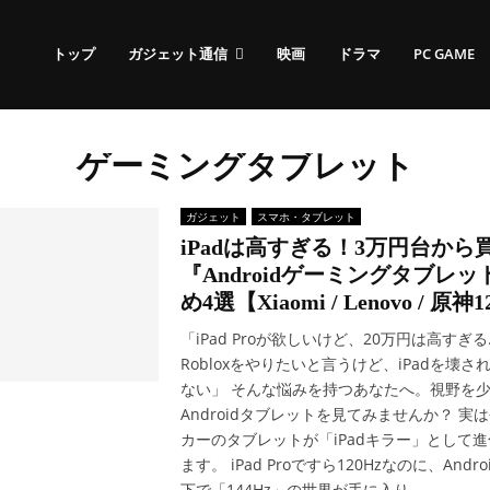
トップ
ガジェット通信
映画
ドラマ
PC GAME
ゲーミングタブレット
ガジェット
スマホ・タブレット
iPadは高すぎる！3万円台から
『Androidゲーミングタブレ
め4選【Xiaomi / Lenovo / 原神1
「iPad Proが欲しいけど、20万円は高すぎ
Robloxをやりたいと言うけど、iPadを壊
ない」 そんな悩みを持つあなたへ。視野を
Androidタブレットを見てみませんか？ 実
カーのタブレットが「iPadキラー」として
ます。 iPad Proですら120Hzなのに、Andr
下で「144Hz」の世界が手に入り...