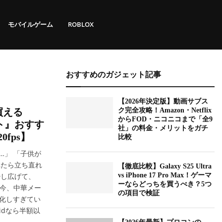
モバイルゲーム
ROBLOX
おすすめのガジェット記事
【2026年決定版】動画サブス
買える
ク完全攻略！Amazon・Netflix
からFOD・ニコニコまで「全9
ット』おすす
社」の料金・メリットをガチ
20fps】
比較
る…」 「子供が
されたら立ち直れ
【徹底比較】Galaxy S25 Ultra
少し広げて、
vs iPhone 17 Pro Max！ゲーマ
ーならどっちを買うべき？5つ
は今、中華メー
の項目で検証
進化しすぎてい
oidなら半額以