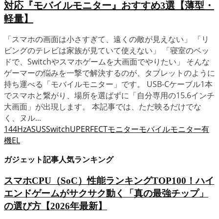
対応『モバイルモニター』おすすめ3選【薄型・
軽量】
「スマホの画面は小さすぎて、遠くの敵が見えない」 「リ
ビングのテレビは家族が見ていて使えない」 「寝室のベッ
ドで、Switchやスマホゲームを大画面でやりたい」 そんな
ゲーマーの悩みを一撃で解決するのが、タブレットのように
持ち運べる「モバイルモニター」です。 USB-Cケーブル1本
でスマホと繋がり、場所を選ばずに「自分専用の15.6インチ
大画面」が出現します。 本記事では、ただ映るだけでな
く、ヌル...
144Hz
ASUS
Switch
UPERFECT
モニター
モバイルモニター
有
機EL
ガジェット記事人気ランキング
スマホCPU（SoC）性能ランキングTOP100！ハイ
エンドゲームがサクサク動く「真の最強チップ」
の選び方【2026年最新】