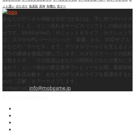
ット遅い
ポケポケ
低遅延
原神
有機EL
音ゲー
あなたのデジタル体験を決定づけるのは、手に持つデバイス
（ハード）と、そこへ流れるサービス（ソフト）の組み合わ
せです。MobGameの「ガジェット＆ライフ」セクションで
は、スマホやPCパーツといった「装備」から、VODサブス
クなどの「サービス」まで、デジタルワールドを支えるイン
フラの価値を徹底評価しています。カタログスペックの比較
に留まらず、「その投資はあなたの時間をどれだけ豊かにす
るか？」という独自の鑑定基準でレビューを公開。最新技術
の潮流を読み解き、あなたのデジタルライフを最適化するた
めの「正解」をアーカイブします。
Contact us:
info@mobgame.jp
© 2026
mobgame.jp
映画
テレビドラマ
スマホゲーム
ビデオゲーム