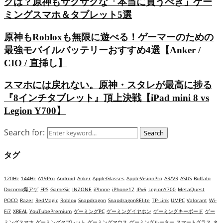
クは？原神もサクサクな「本当に買うべき」ゲー
ミングスマホ＆タブレット5選
原神もRobloxも無限に遊べる！ゲーマーのための
最強モバイルバッテリーおすすめ4選【Anker /
CIO / 直挿し】
スマホには戻れない。原神・スタレが最高に捗る
『8インチタブレット』頂上決戦【iPad mini 8 vs
Legion Y700】
Search for:
Search
タグ
120Hz
144Hz
A19Pro
Android
Anker
AppleGlasses
AppleVisionPro
AR/VR
ASUS
Buffalo
Docomo爆アゲ
FPS
GameSir
INZONE
iPhone
iPhone17
IPv6
LegionY700
MetaQuest
POCO
Razer
RedMagic
Roblox
Snapdragon
Snapdragon8Elite
TP-Link
UMPC
Valorant
Wi-
Fi7
XREAL
YouTubePremium
ゲーミングPC
ゲーミングイヤホン
ゲーミングキーボード
ゲー
ミングスマホ
ゲーミングタブレット
ゲーミングマウス
ゲーミングルーター
スマートグラス
ネ