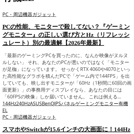
PC・周辺機器
ガジェット
PCの性能、モニターで殺してない？『ゲーミン
グモニター』の正しい選び方とHz（リフレッシ
ュレート）別の最適解【2026年最新】
「最新のゲーミングPCを買ったのに、なんか映像がヌルヌ
ルしない」 それ、あなたのPCが悪いのではなく「モニター
が足枷」になっています。 せっかくRTX 4060や4070といっ
た高性能なグラボを積んだPCで「ゲーム内で144FPS」を出
していても、映し出すモニターが「60Hz（1秒間に60回の画
面更新）」の事務用ディスプレイなら、あなたの目には
「60FPSの映像」しか届いていません。 これは例える...
144Hz
240Hz
ASUS
BenQ
IPSパネル
ゲーミングモニター
有機
EL
PC・周辺機器
ガジェット
スマホやSwitchが15.6インチの大画面に！144Hz