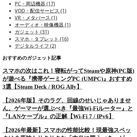
PC・周辺機器
(17)
VOD・配信サービス
(1)
VR・メタバース
(1)
オーディオ・映像機器
(1)
ガジェット
(31)
スマホ・タブレット
(16)
デジタルライフ
(2)
おすすめのガジェット記事
スマホの次はこれ！寝転がってSteamや原神(PC版)
が遊べる『携帯ゲーミングPC (UMPC)』おすすめ
3選【Steam Deck / ROG Ally】
【2026年版】そのラグ、回線のせいじゃありませ
ん。ゲーマーが選ぶべき『最強Wi-Fiルーター』と
『LANケーブル』の正解【Wi-Fi 7 / IPv6】
【2026年最新】スマホの性能比較！現最強スペッ