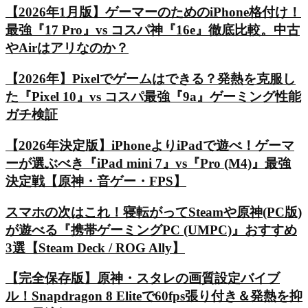
【2026年1月版】ゲーマーのためのiPhone格付け！
最強『17 Pro』vs コスパ神『16e』徹底比較。中古
やAirはアリなのか？
【2026年】Pixelでゲームはできる？発熱を克服し
た『Pixel 10』vs コスパ最強『9a』ゲーミング性能
ガチ検証
【2026年決定版】iPhoneよりiPadで遊べ！ゲーマ
ーが選ぶべき『iPad mini 7』vs『Pro (M4)』最強
決定戦【原神・音ゲー・FPS】
スマホの次はこれ！寝転がってSteamや原神(PC版)
が遊べる『携帯ゲーミングPC (UMPC)』おすすめ
3選【Steam Deck / ROG Ally】
【完全保存版】原神・スタレの画質設定バイブ
ル！Snapdragon 8 Eliteで60fps張り付き＆発熱を抑