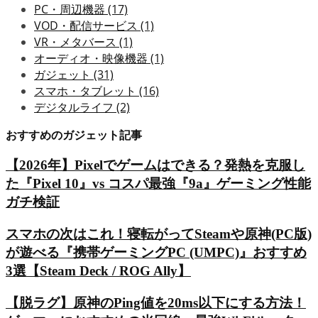
PC・周辺機器
(17)
VOD・配信サービス
(1)
VR・メタバース
(1)
オーディオ・映像機器
(1)
ガジェット
(31)
スマホ・タブレット
(16)
デジタルライフ
(2)
おすすめのガジェット記事
【2026年】Pixelでゲームはできる？発熱を克服し
た『Pixel 10』vs コスパ最強『9a』ゲーミング性能
ガチ検証
スマホの次はこれ！寝転がってSteamや原神(PC版)
が遊べる『携帯ゲーミングPC (UMPC)』おすすめ
3選【Steam Deck / ROG Ally】
【脱ラグ】原神のPing値を20ms以下にする方法！