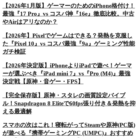
【2026年1月版】ゲーマーのためのiPhone格付け！
最強『17 Pro』vs コスパ神『16e』徹底比較。中古
やAirはアリなのか？
【2026年】Pixelでゲームはできる？発熱を克服し
た『Pixel 10』vs コスパ最強『9a』ゲーミング性能
ガチ検証
【2026年決定版】iPhoneよりiPadで遊べ！ゲーマ
ーが選ぶべき『iPad mini 7』vs『Pro (M4)』最強
決定戦【原神・音ゲー・FPS】
【完全保存版】原神・スタレの画質設定バイブ
ル！Snapdragon 8 Eliteで60fps張り付き＆発熱を抑
える最適解
スマホの次はこれ！寝転がってSteamや原神(PC版)
が遊べる『携帯ゲーミングPC (UMPC)』おすすめ