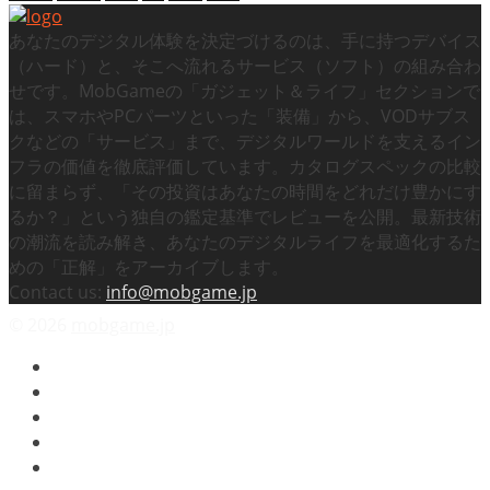
あなたのデジタル体験を決定づけるのは、手に持つデバイス
（ハード）と、そこへ流れるサービス（ソフト）の組み合わ
せです。MobGameの「ガジェット＆ライフ」セクションで
は、スマホやPCパーツといった「装備」から、VODサブス
クなどの「サービス」まで、デジタルワールドを支えるイン
フラの価値を徹底評価しています。カタログスペックの比較
に留まらず、「その投資はあなたの時間をどれだけ豊かにす
るか？」という独自の鑑定基準でレビューを公開。最新技術
の潮流を読み解き、あなたのデジタルライフを最適化するた
めの「正解」をアーカイブします。
Contact us:
info@mobgame.jp
© 2026
mobgame.jp
映画
テレビドラマ
スマホゲーム
ビデオゲーム
プライバシーポリシー / 免責事項