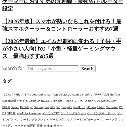
ゲーマーにおすすめの光回線・最強Wi-Fiルーター
設定
【2026年版】スマホが熱いならこれを付けろ！最
強スマホクーラー＆コントローラーおすすめ7選
【2026年最新】エイムが劇的に変わる！子供・手
が小さい人向けの「小型・軽量ゲーミングマウ
ス」最強おすすめ5選
Search for:
Search
タグ
120Hz
144Hz
A19Pro
Android
Anker
AppleGlasses
AppleVisionPro
AR/VR
ASUS
Buffalo
Docomo爆アゲ
FPS
GameSir
INZONE
iPhone
iPhone17
IPv6
LegionY700
MetaQuest
POCO
Razer
RedMagic
Roblox
Snapdragon
Snapdragon8Elite
TP-Link
UMPC
Valorant
Wi-
Fi7
XREAL
YouTubePremium
ゲーミングPC
ゲーミングイヤホン
ゲーミングキーボード
ゲー
ミングスマホ
ゲーミングタブレット
ゲーミングマウス
ゲーミングルーター
スマートグラス
ネ
ット遅い
ポケポケ
低遅延
原神
有機EL
音ゲー