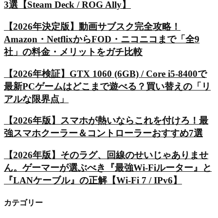
3選【Steam Deck / ROG Ally】
【2026年決定版】動画サブスク完全攻略！
Amazon・NetflixからFOD・ニコニコまで「全9
社」の料金・メリットをガチ比較
【2026年検証】GTX 1060 (6GB) / Core i5-8400で
最新PCゲームはどこまで遊べる？買い替えの「リ
アルな限界点」
【2026年版】スマホが熱いならこれを付けろ！最
強スマホクーラー＆コントローラーおすすめ7選
【2026年版】そのラグ、回線のせいじゃありませ
ん。ゲーマーが選ぶべき『最強Wi-Fiルーター』と
『LANケーブル』の正解【Wi-Fi 7 / IPv6】
カテゴリー