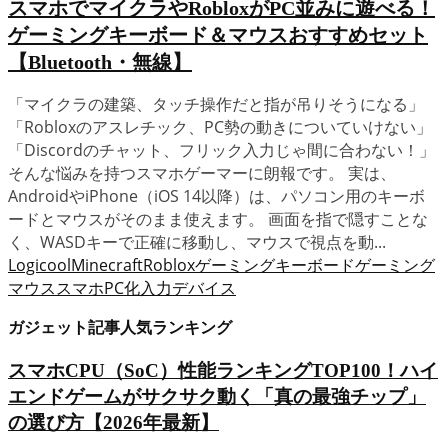
スマホでマイクラやRobloxがPC並みに遊べる！
ゲーミングキーボード＆マウスおすすめセット
【Bluetooth・無線】
「マイクラの建築、タッチ操作だと指が吊りそうになる」
「Robloxのアスレチック、PC勢の動きについていけない」
「Discordのチャット、フリック入力じゃ間に合わない！」
そんな悩みを持つスマホゲーマーに朗報です。 実は、
AndroidやiPhone（iOS 14以降）は、パソコン用のキーボ
ードとマウスがそのまま使えます。 画面を指で隠すことな
く、WASDキーで正確に移動し、マウスで視点を動...
Logicool
Minecraft
Roblox
ゲーミングキーボード
ゲーミング
マウス
スマホPC化
入力デバイス
ガジェット記事人気ランキング
スマホCPU（SoC）性能ランキングTOP100！ハイ
エンドゲームがサクサク動く「真の最強チップ」
の選び方【2026年最新】