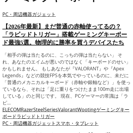
PC・周辺機器
ガジェット
【2026年最新】まだ普通の赤軸使ってるの？
「ラピッドトリガー」搭載ゲーミングキーボー
ド最強5選。物理的に勝率を買うデバイスたち
「相手の弾は当たるのに、こっちの弾は当たらない」 そ
れ、あなたのエイムが悪いのではなく「キーボードのせい」
かもしれません。 もしあなたが『VALORANT』や『Apex
Legends』などの競技FPSを本気でやっているのに、未だに
「普通のメカニカルキーボード（赤軸や銀軸など）」を使っ
ているなら、それは「足に重りをつけたまま100m走に出場
している」のと同じです。 現在、PCゲーマーの常識は「ラ
ピ...
ELECOM
Razer
SteelSeries
Valorant
Wooting
ゲーミングキー
ボード
ラピッドトリガー
PC・周辺機器
ガジェット
スマホ・タブレット