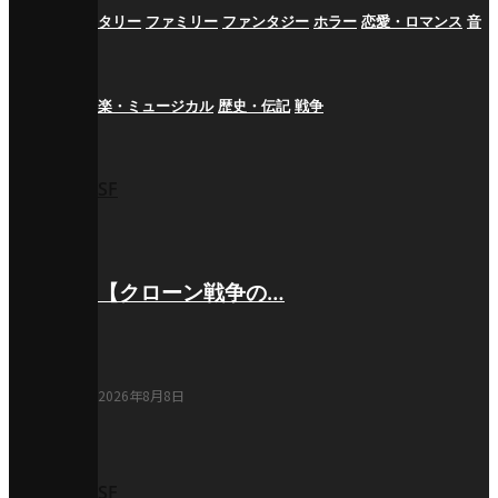
タリー
ファミリー
ファンタジー
ホラー
恋愛・ロマンス
音
楽・ミュージカル
歴史・伝記
戦争
SF
【クローン戦争の…
2026年8月8日
SF