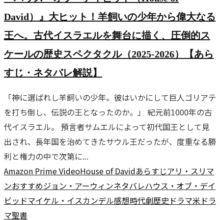
David）』大ヒット！羊飼いの少年から偉大なる
王へ。古代イスラエルを舞台に描く、圧倒的ス
ケールの歴史スペクタクル（2025-2026）【あら
すじ・ネタバレ解説】
「神に選ばれし羊飼いの少年。彼はいかにして巨人ゴリアテ
を打ち倒し、伝説の王となったのか。」 紀元前1000年の古
代イスラエル。 預言者サムエルによって初代国王として見
出され、長年国を治めてきたサウル王だったが、度重なる勝
利と権力の中で次第に...
Amazon Prime Video
House of David
あらすじ
アリ・スリマ
ン
おすすめ
ジョン・アーウィン
ネタバレ
ハウス・オブ・デイ
ビッド
マイケル・イスカンデル
感想
時代劇
歴史ドラマ
米ドラ
マ
聖書