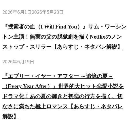
2026年6月1日
2026年5月28日
『捜索者の血（I Will Find You）』サム・ワーシン
トン主演！無実の父の脱獄劇を描くNetflixのノン
ストップ・スリラー【あらすじ・ネタバレ解説】
2026年6月19日
『エブリー・イヤー・アフター ～追憶の夏～
（Every Year After）』世界的大ヒット恋愛小説を
ドラマ化！あの夏の輝きと初恋の行方を描く、切
なさに満ちた極上ロマンス【あらすじ・ネタバレ
解説】