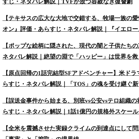
すじ・ネタバレ解説｜TVFが放つ容赦なき復讐劇
【テキサスの広大な大地で交錯する、牧場一族の愛
オン』評価・あらすじ・ネタバレ解説｜『イエロー
【ポップな絵柄に隠された、現代の闇と子供たちの
ネタバレ解説｜絶望の淵で「ハッピー」は世界を救
【原点回帰の1話完結型SFアドベンチャー】米ド
らすじ・ネタバレ解説｜「TOS」の魂を受け継ぐ
【誤送金事件から始まる、別班vs公安vsテロ組織の
らすじ・ネタバレ解説｜1話1億円の規格外スケー
【全米を震撼させた実録クライムの到達点にして問