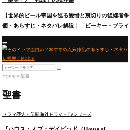
「事実」と「搾取」の境界線
【世界的ビール帝国を巡る愛憎と裏切りの後継者争い】英ド
価・あらすじ・ネタバレ解説｜「ピーキー・ブライ
Primary
Menu
Search
Search
for:
Home
»
聖書
聖書
ドラマ
歴史・伝記
海外ドラマ・TVシリーズ
『ハウス・オブ・デイビッド（House of