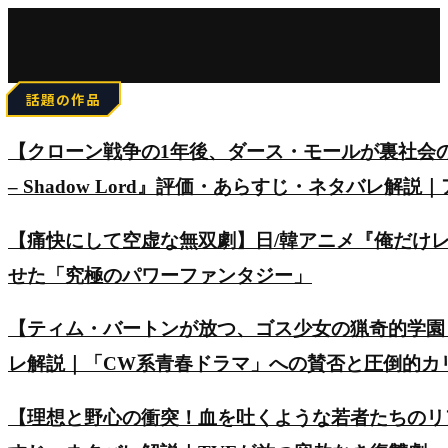
for:
話題の作品
【クローン戦争の1年後、ダース・モールが裏社会の頂点を
– Shadow Lord』評価・あらすじ・ネタバレ解説
【痛快にして空虚な無双劇】日/韓アニメ『俺だけ
せた「究極のパワーファンタジー」
【ティム・バートンが放つ、ゴス少女の猟奇的学園
レ解説｜「CW系青春ドラマ」への賛否と圧倒的カ
【理想と野心の衝突！血を吐くような若者たちのリアルを