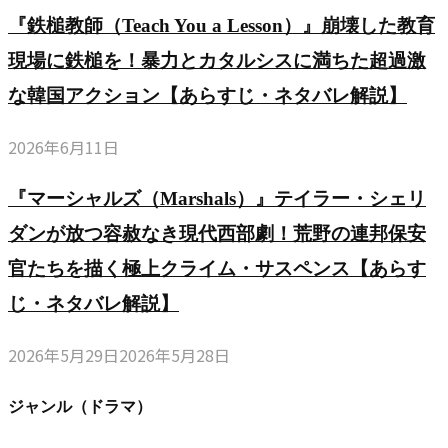
『鉄槌教師（Teach You a Lesson）』崩壊した教育
現場に鉄槌を！暴力とカタルシスに満ちた超過激
な韓国アクション【あらすじ・ネタバレ解説】
2026年6月11日
『マーシャルズ（Marshals）』テイラー・シェリ
ダンが放つ容赦なき現代西部劇！荒野の連邦保安
官たちを描く極上クライム・サスペンス【あらす
じ・ネタバレ解説】
2026年5月29日
2026年5月28日
ジャンル（ドラマ）