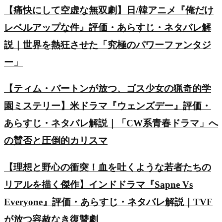
【痛快にして空虚な無双劇】日/韓アニメ『俺だけ
レベルアップな件』評価・あらすじ・ネタバレ解
説｜世界を熱狂させた「究極のパワーファンタジ
ー」
【ティム・バートンが放つ、ゴス少女の猟奇的学
園ミステリー】米ドラマ『ウェンズデー』評価・
あらすじ・ネタバレ解説｜「CW系青春ドラマ」へ
の賛否と圧倒的カリスマ
【理想と野心の衝突！血を吐くような若者たちの
リアルを描く傑作】インドドラマ『Sapne Vs
Everyone』評価・あらすじ・ネタバレ解説｜TVF
が放つ容赦なき復讐劇