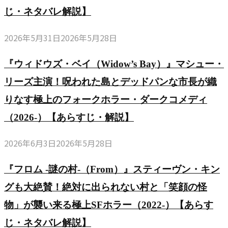
じ・ネタバレ解説】
2026年5月31日
2026年5月28日
『ウィドウズ・ベイ（Widow’s Bay）』マシュー・
リーズ主演！呪われた島とデッドパンな市長が織
りなす極上のフォークホラー・ダークコメディ
（2026-）【あらすじ・解説】
2026年6月3日
2026年5月28日
『フロム -謎の村-（From）』スティーヴン・キン
グも大絶賛！絶対に出られない村と「笑顔の怪
物」が襲い来る極上SFホラー（2022-）【あらす
じ・ネタバレ解説】