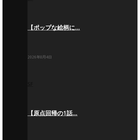
【ポップな絵柄に…
2026年8月4日
SF
【原点回帰の1話…