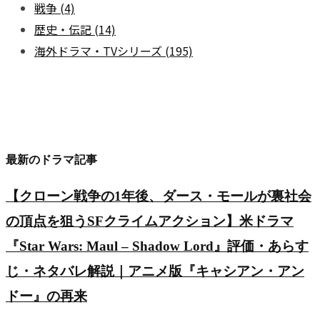
戦争
(4)
歴史・伝記
(14)
海外ドラマ・TVシリーズ
(195)
最新のドラマ記事
【クローン戦争の1年後、ダース・モールが裏社会
の頂点を狙うSFクライムアクション】米ドラマ
『Star Wars: Maul – Shadow Lord』評価・あらす
じ・ネタバレ解説｜アニメ版『キャシアン・アン
ドー』の再来