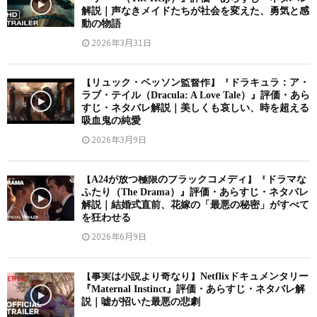
解説｜声なきメイドたちが社会を変えた、勇気と感
動の物語
2026年3月31日
【リュック・ベッソン監督作】『ドラキュラ：ア・
ラブ・テイル（Dracula: A Love Tale）』評価・あら
すじ・ネタバレ解説｜美しくも哀しい、時を超える
吸血鬼の純愛
2026年3月9日
【A24が放つ極限のブラックコメディ】『ドラマな
ふたり（The Drama）』評価・あらすじ・ネタバレ
解説｜結婚式直前、花嫁の「最悪の秘密」がすべて
を狂わせる
2026年6月9日
【事実は小説より奇なり】Netflixドキュメンタリー
『Maternal Instinct』評価・あらすじ・ネタバレ解
説｜嘘が招いた最悪の悲劇