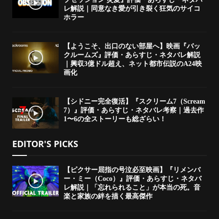
レ解説｜同意なき愛が引き裂く狂気のサイコ
ホラー
【ようこそ、出口のない部屋へ】映画『バッ
クルームズ』評価・あらすじ・ネタバレ解説
｜興収3億ドル超え、ネット都市伝説のA24映
画化
【シドニー完全復活】『スクリーム7（Scream
7）』評価・あらすじ・ネタバレ考察｜過去作
1〜6の全ストーリーも総ざらい！
EDITOR'S PICKS
【ピクサー屈指の号泣必至映画】『リメンバ
ー・ミー（Coco）』評価・あらすじ・ネタバ
レ解説｜「忘れられること」が本当の死。音
楽と家族の絆を描く最高傑作