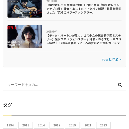
2026.08.08
【痛快にして空虚な無双劇】日/韓アニメ『俺だけレベル
アップな件』評価・あらすじ・ネタバレ解説｜世界を熱狂
させた「究極のパワーファンタジー」
2026.08.07
【ティム・バートンが放つ、ゴス少女の猟奇的学園ミステ
リー】米ドラマ『ウェンズデー』評価・あらすじ・ネタバ
レ解説｜「CW系青春ドラマ」への賛否と圧倒的カリスマ
もっと見る »
S
e
S
a
r
タグ
E
c
h
A
f
1994
2011
2014
2017
2019
2021
2023