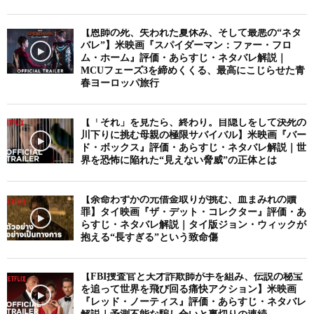
【恩師の死、失われた夏休み、そして最悪の“ネタ
バレ”】米映画『スパイダーマン：ファー・フロ
ム・ホーム』評価・あらすじ・ネタバレ解説｜
MCUフェーズ3を締めくくる、最高にこじらせた青
春ヨーロッパ旅行
【「それ」を見たら、終わり。目隠しをして決死の
川下りに挑む母親の極限サバイバル】米映画『バー
ド・ボックス』評価・あらすじ・ネタバレ解説｜世
界を恐怖に陥れた“見えない脅威”の正体とは
【余命わずかの元借金取りが挑む、血まみれの贖
罪】タイ映画『ザ・デット・コレクター』評価・あ
らすじ・ネタバレ解説｜タイ版ジョン・ウィックが
抱える“長すぎる”という致命傷
【FBI捜査官と天才詐欺師が手を組み、伝説の秘宝
を追って世界を飛び回る痛快アクション】米映画
『レッド・ノーティス』評価・あらすじ・ネタバレ