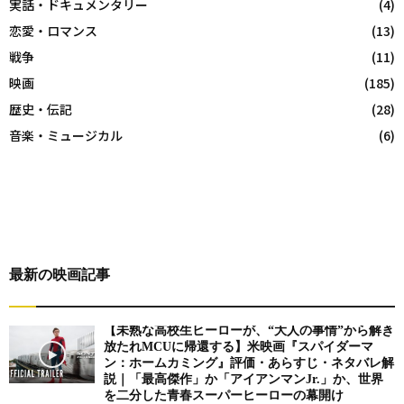
実話・ドキュメンタリー
(4)
恋愛・ロマンス
(13)
戦争
(11)
映画
(185)
歴史・伝記
(28)
音楽・ミュージカル
(6)
最新の映画記事
【未熟な高校生ヒーローが、“大人の事情”から解き
放たれMCUに帰還する】米映画『スパイダーマ
ン：ホームカミング』評価・あらすじ・ネタバレ解
説｜「最高傑作」か「アイアンマンJr.」か、世界
を二分した青春スーパーヒーローの幕開け