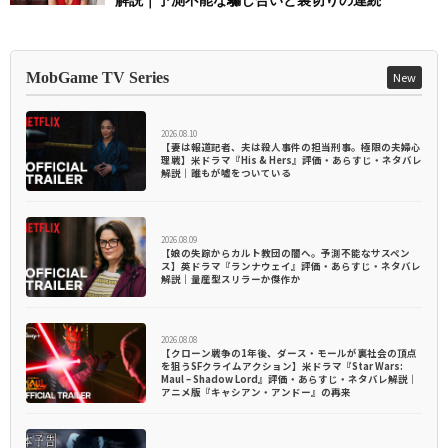
解説｜予測不能な騙し合いと裏切りの連続
MobGame TV Series
New
2026.08.10
【妻は報道記者、夫は殺人事件の担当刑事。極限の夫婦心
理戦】米ドラマ『His & Hers』評価・あらすじ・ネタバレ
解説｜誰もが嘘をついている
2026.08.09
【娘の失踪からカルト教団の闇へ。予測不能なサスペン
ス】英ドラマ『ランナウェイ』評価・あらすじ・ネタバレ
解説｜量産型スリラーか傑作か
2026.08.08
【クローン戦争の1年後、ダース・モールが裏社会の頂点
を狙うSFクライムアクション】米ドラマ『Star Wars:
Maul – Shadow Lord』評価・あらすじ・ネタバレ解説｜
アニメ版『キャシアン・アンドー』の再来