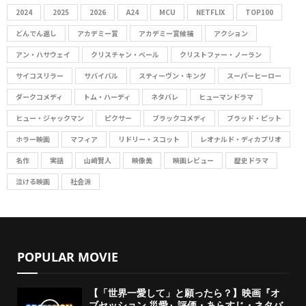
R
o
2024
2025
2026
A24
MCU
NETFLIX
TOP100
r
C
どんでん返し
アカデミー賞
アカデミー賞候補
アクション
:
アン・ハサウェイ
クリスチャン・ベール
クリストファー・ノーラン
H
サイコスリラー
サバイバル
スティーヴン・キング
スーパーヒーロー
ダークコメディ
トム・ハーディ
ネタバレ
ヒューマンドラマ
ヒュー・ジャックマン
ピクサー
ブラックコメディ
ブラッド・ピット
ホラー映画
マフィア
リドリー・スコット
レオナルド・ディカプリオ
名作
実話
山﨑賢人
映像美
映画レビュー
歴史ドラマ
泣ける映画
社会派
POPULAR MOVIE
【「世界一愛して」と願ったら？】映画『オ
ブセッション 災愛』評価・あらすじ・ネタバ