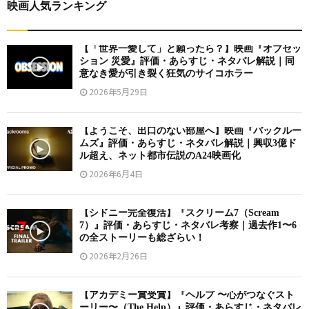
映画人気ランキング
【「世界一愛して」と願ったら？】映画『オブセッ
ション 災愛』評価・あらすじ・ネタバレ解説｜同
意なき愛が引き裂く狂気のサイコホラー
2026年5月29日
【ようこそ、出口のない部屋へ】映画『バックルー
ムズ』評価・あらすじ・ネタバレ解説｜興収3億ド
ル超え、ネット都市伝説のA24映画化
2026年6月4日
【シドニー完全復活】『スクリーム7（Scream
7）』評価・あらすじ・ネタバレ考察｜過去作1〜6
の全ストーリーも総ざらい！
2026年2月26日
【アカデミー賞受賞】『ヘルプ 〜心がつなぐスト
ーリー〜（The Help）』評価・あらすじ・ネタバレ