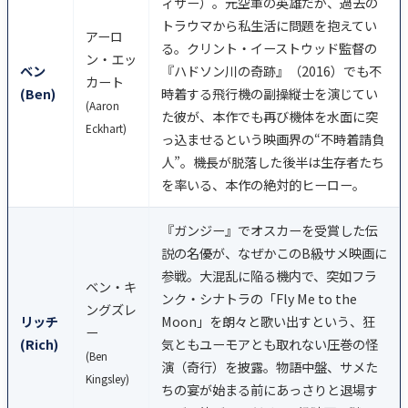
ィサー）。元空軍の英雄だが、過去の
トラウマから私生活に問題を抱えてい
アーロ
る。クリント・イーストウッド監督の
ン・エッ
ベン
『ハドソン川の奇跡』（2016）でも不
カート
(Ben)
時着する飛行機の副操縦士を演じてい
(Aaron
た彼が、本作でも再び機体を水面に突
Eckhart)
っ込ませるという映画界の“不時着請負
人”。機長が脱落した後半は生存者たち
を率いる、本作の絶対的ヒーロー。
『ガンジー』でオスカーを受賞した伝
説の名優が、なぜかこのB級サメ映画に
参戦。大混乱に陥る機内で、突如フラ
ベン・キ
ンク・シナトラの「Fly Me to the
ングズレ
リッチ
Moon」を朗々と歌い出すという、狂
ー
(Rich)
気ともユーモアとも取れない圧巻の怪
(Ben
演（奇行）を披露。物語中盤、サメた
Kingsley)
ちの宴が始まる前にあっさりと退場す