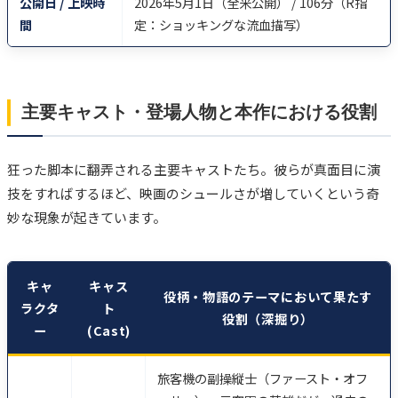
公開日 / 上映時
2026年5月1日（全米公開） / 106分（R指
間
定：ショッキングな流血描写）
主要キャスト・登場人物と本作における役割
狂った脚本に翻弄される主要キャストたち。彼らが真面目に演
技をすればするほど、映画のシュールさが増していくという奇
妙な現象が起きています。
キャ
キャス
役柄・物語のテーマにおいて果たす
ラクタ
ト
役割（深掘り）
ー
(Cast)
旅客機の副操縦士（ファースト・オフ