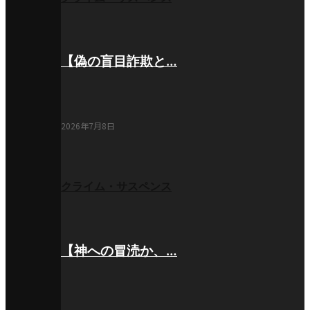
【偽の盲目詐欺と…
2026年7月8日
クライム・サスペンス
【神への冒涜か、…