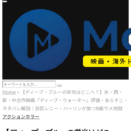
Primary
Menu
Search
Search
for:
Home
»
【ディープ・ブルーの栄光はどこへ？】米・西・
新・中合作映画『ディープ・ウォーター』評価・あらすじ・
ネタバレ解説｜巨匠レニー・ハーリンが放つB級サメ地獄
アクション
ホラー