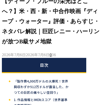
【ディープ・ブルーの栄光はどこ
へ？】米・西・新・中合作映画『ディ
ープ・ウォーター』評価・あらすじ・
ネタバレ解説｜巨匠レニー・ハーリン
が放つB級サメ地獄
2026年7月6日
2026年7月6日
0
36
目次
「製作費4,000万ドルの大爆死！世界
興収わずか512万ドルが露呈した、か
つての巨匠の痛々しい空回り」
1. 作品情報とIMDbスコア（世界基準