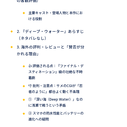
の客観評価）
主要キャスト・登場人物と本作にお
ける役割
2. 『ディープ・ウォーター』あらすじ
（ネタバレなし）
3. 海外の評判・レビューと「賛否が分
かれる理由」
👍 評価される点：『ファイナル・デ
スティネーション』級の壮絶な不時
着劇
👎 批判・注意点：サメのCGIが「忍
者のように」都合よく動く不条理
① 「深い海（Deep Water）」なの
に浅瀬で戦うという矛盾
② スマホの防水性能とバッテリーの
進化への疑問