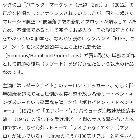
ック映画『パニック・マーケット（原題：Bait）』（2012）の
正統な続編としてアナウンスされていましたが、同年に起きた
マレーシア航空370便墜落事故の悲劇とプロットが酷似していた
ため、不謹慎であるとして完全にお蔵入り。その後10年近く埃
をかぶっていた脚本を、なんと伝説のロックバンド「KISS」の
ジーン・シモンズが2023年に立ち上げた新会社
（Simmons/Hamilton Productions）が買い取り、単独の新作
として奇跡の復活（リブート）を遂げさせたという執念の作品
なのです。
主演には『ダークナイト』のアーロン・エッカート、そして御
年80歳を超えてなお圧倒的な存在感を放つ名優サー・ベン・キ
ングズレーという豪華な布陣。名作『ポセイドン・アドベンチ
ャー』（1972）や『エアポート’77 / バミューダ海域連続墜落事
故』（1977）の遺伝子を受け継ぎ、地獄のサメ攻撃を描いた本
作ですが、なぜ海外レビューで「サメじゃなくてツナ（マグ
ロ）が泳いでいる」「Jawsのほうが100倍リアル」と酷評され