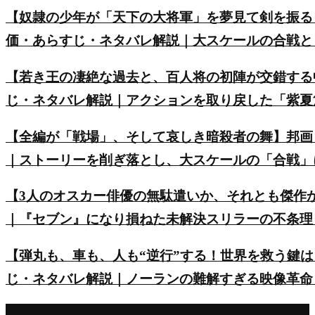
【奴隷の少年が「天下の大将軍」を夢見て剣を振る
価・あらすじ・ネタバレ解説｜大スケールの合戦と
【若き王の凄絶な過去と、百人将の初陣が交錯する
じ・ネタバレ解説｜アクションを取り戻した「紫夏
【全編が「戦場」、そして哀しき暗殺者の舞】邦画
｜ストーリーを削ぎ落とし、大スケールの「合戦」
【3人のオスカー俳優の無駄遣いか、それとも傑作
｜『セブン』になり損ねた未解決スリラーの不条理
【弾丸も、車も、人も“逆行”する！世界を救う鍵は
じ・ネタバレ解説｜ノーランの難解すぎる映像革命