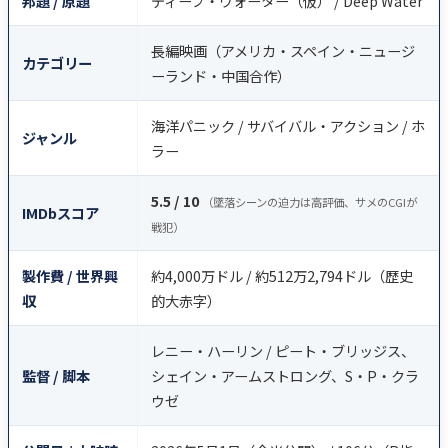
邦題 / 原題
ディープ・ウォーター（仮） / Deep Water
長編映画（アメリカ・スペイン・ニュージ
カテゴリー
ーランド・中国合作）
海洋パニック / サバイバル・アクション / ホ
ジャンル
ラー
5.5 / 10
（墜落シーンの迫力は高評価、サメのCGIが
IMDbスコア
戦犯）
製作費 / 世界興
約4,000万ドル / 約512万2,794ドル（歴史
収
的大赤字）
レニー・ハーリン / ピート・ブリッジス、
監督 / 脚本
シェイン・アームストロング、S・P・クラ
ウゼ