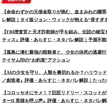
【余命わずかの元借金取りが挑む、血まみれの贖罪
レ解説｜タイ版ジョン・ウィックが抱える“長すぎ
【FBI捜査官と天才詐欺師が手を組み、伝説の秘
ティス』評価・あらすじ・ネタバレ解説｜予測不能
【孤島に潜む最強の暗殺者と、少女の決死の逃避行
テイサム印の“お約束”アクション
【AIの少女を守り、人類を裏切れるか？ハリウッ
／創造者』評価・あらすじ・ネタバレ解説｜たった8
【コロッセオにサメ！？巨匠リドリー・スコットが
ターII 英雄を呼ぶ声』評価・あらすじ・ネタバレ