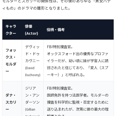
モルダーとスカリーの関係性は、その後のあらゆる「男女バデ
ィもの」のドラマの雛形となりました。
キャラ
俳優
役柄・備考
クター
(Actor)
デヴィッ
FBI特別捜査官。
フォッ
ド・ドゥ
オックスフォード出の優秀なプロファ
クス・
カヴニー
イラーだが、幼い頃に妹が宇宙人に誘
モルダ
拐されたと信じており、「変人（スプ
(David
ー
ーキー）」と呼ばれる。
Duchovny)
ジリア
FBI特別捜査官。
ダナ・
ン・アン
医師免許を持つ法医学者。モルダーの
スカリ
ダーソン
捜査を科学的に監視・否定するために
ー
送り込まれたが、次第に彼の最大の理
(Gillian
解者となる。