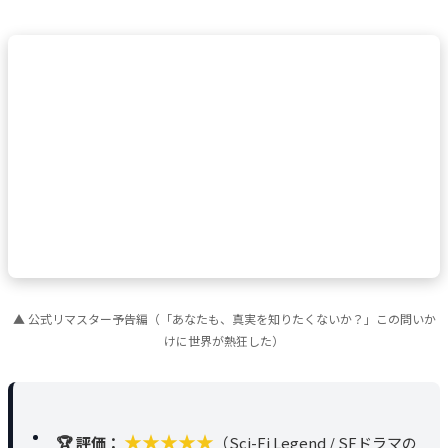
▲ 公式リマスター予告編（「あなたも、真実を知りたくないか？」この問いか
けに世界が熱狂した）
★★★★★
🏆 評価：
（Sci-Fi Legend / SFドラマの