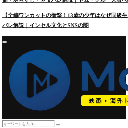
価・あらすじ・ネタバレ解説｜トム・クルーズ版へ
【全編ワンカットの衝撃！13歳の少年はなぜ同級
バレ解説｜インセル文化とSNSの闇
Primary
Menu
Search
Search