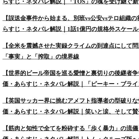
らすじ・ネタバレ解説｜「TOS」の魂を受け継ぐ
【誤送金事件から始まる、別班vs公安vsテロ組織の
らすじ・ネタバレ解説｜1話1億円の規格外スケー
【全米を震撼させた実録クライムの到達点にして問
「事実」と「搾取」の境界線
【世界的ビール帝国を巡る愛憎と裏切りの後継者争い】英ド
価・あらすじ・ネタバレ解説｜「ピーキー・ブライ
【英国サッカー界に挑むアメフト指導者の型破りな
価・あらすじ・ネタバレ解説｜笑いと涙、そして賛
【筋肉と知性で全てを粉砕する「歩く暴力」の流儀