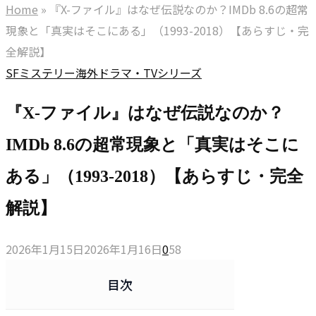
for:
Home
»
『X-ファイル』はなぜ伝説なのか？IMDb 8.6の超常
現象と「真実はそこにある」（1993-2018）【あらすじ・完
全解説】
SF
ミステリー
海外ドラマ・TVシリーズ
『X-ファイル』はなぜ伝説なのか？
IMDb 8.6の超常現象と「真実はそこに
ある」（1993-2018）【あらすじ・完全
解説】
2026年1月15日
2026年1月16日
0
58
目次