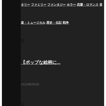
タリー
ファミリー
ファンタジー
ホラー
恋愛・ロマンス
音
楽・ミュージカル
歴史・伝記
戦争
SF
【ポップな絵柄に…
2026年8月4日
SF