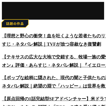
for:
話題の作品
【理想と野心の衝突！血を吐くような若者たちのリアルを
すじ・ネタバレ解説｜TVFが放つ容赦なき復讐劇
【テキサスの広大な大地で交錯する、牧場一族の愛
オン』評価・あらすじ・ネタバレ解説｜『イエロー
【ポップな絵柄に隠された、現代の闇と子供たちの
ネタバレ解説｜絶望の淵で「ハッピー」は世界を救
【原点回帰の1話完結型SFアドベンチャー】米ド