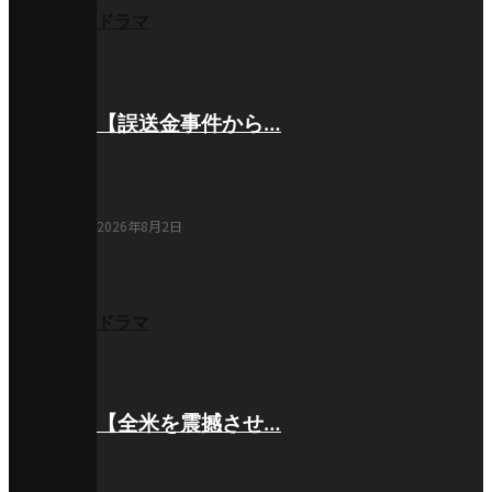
ドラマ
【誤送金事件から…
2026年8月2日
ドラマ
【全米を震撼させ…