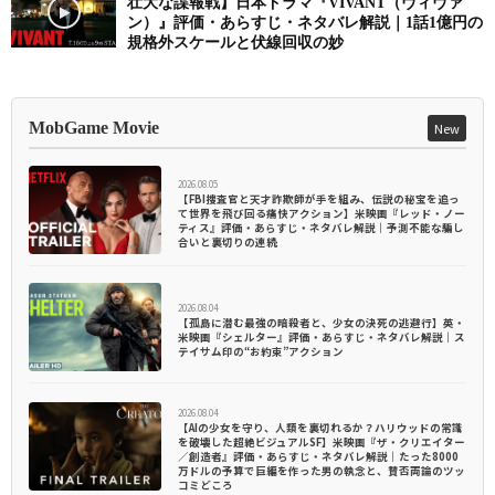
壮大な諜報戦】日本ドラマ『VIVANT（ヴィヴァ
ン）』評価・あらすじ・ネタバレ解説｜1話1億円の
規格外スケールと伏線回収の妙
MobGame Movie
New
2026.08.05
【FBI捜査官と天才詐欺師が手を組み、伝説の秘宝を追っ
て世界を飛び回る痛快アクション】米映画『レッド・ノー
ティス』評価・あらすじ・ネタバレ解説｜予測不能な騙し
合いと裏切りの連続
2026.08.04
【孤島に潜む最強の暗殺者と、少女の決死の逃避行】英・
米映画『シェルター』評価・あらすじ・ネタバレ解説｜ス
テイサム印の“お約束”アクション
2026.08.04
【AIの少女を守り、人類を裏切れるか？ハリウッドの常識
を破壊した超絶ビジュアルSF】米映画『ザ・クリエイター
／創造者』評価・あらすじ・ネタバレ解説｜たった8000
万ドルの予算で巨編を作った男の執念と、賛否両論のツッ
コミどころ