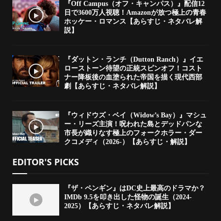
『Off Campus（オフ・キャンパス）』配信12
日で3600万人視聴！Amazonが放つ極上の青春
ホッケー・ロマンス【あらすじ・ネタバレ解
説】
『ダットン・ランチ（Dutton Ranch）』イエ
ローストーン待望の正統スピンオフ！コスト
ナー降板後の血塗られた帝国を描く現代西部
劇【あらすじ・ネタバレ解説】
『ウィドウズ・ベイ（Widow’s Bay）』マシュ
ー・リーズ主演！呪われた島とデッドパンな
市長が織りなす極上のフォークホラー・ダー
クコメディ（2026-）【あらすじ・解説】
EDITOR'S PICKS
『ザ・ペンギン』はDC史上最高のドラマか？
IMDb 9.5を叩き出した怪物の誕生（2024-
2025）【あらすじ・ネタバレ解説】