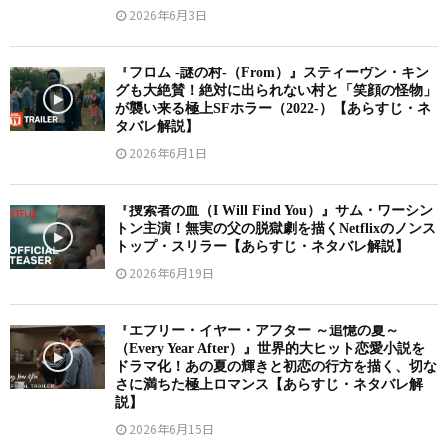
2026年6月3日
『フロム -謎の村-（From）』スティーヴン・キン
グも大絶賛！絶対に出られない村と「笑顔の怪物」
が襲い来る極上SFホラー（2022-）【あらすじ・ネ
タバレ解説】
2026年6月1日
『捜索者の血（I Will Find You）』サム・ワーシン
トン主演！無実の父の脱獄劇を描くNetflixのノンス
トップ・スリラー【あらすじ・ネタバレ解説】
2026年6月19日
『エブリー・イヤー・アフター ～追憶の夏～
（Every Year After）』世界的大ヒット恋愛小説を
ドラマ化！あの夏の輝きと初恋の行方を描く、切な
さに満ちた極上ロマンス【あらすじ・ネタバレ解
説】
2026年6月15日