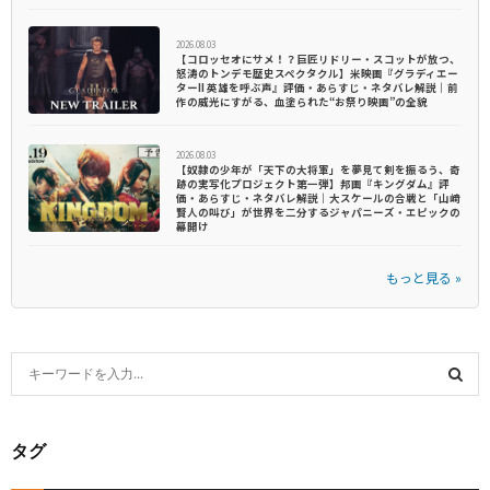
2026.08.03
【コロッセオにサメ！？巨匠リドリー・スコットが放つ、
怒涛のトンデモ歴史スペクタクル】米映画『グラディエー
ターII 英雄を呼ぶ声』評価・あらすじ・ネタバレ解説｜前
作の威光にすがる、血塗られた“お祭り映画”の全貌
2026.08.03
【奴隷の少年が「天下の大将軍」を夢見て剣を振るう、奇
跡の実写化プロジェクト第一弾】邦画『キングダム』評
価・あらすじ・ネタバレ解説｜大スケールの合戦と「山﨑
賢人の叫び」が世界を二分するジャパニーズ・エピックの
幕開け
もっと見る »
S
e
S
a
タグ
r
E
c