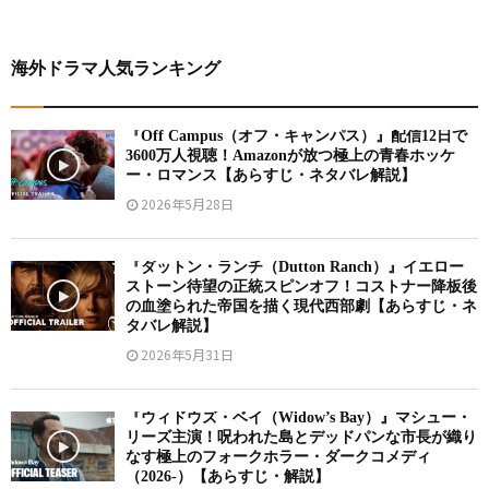
海外ドラマ人気ランキング
『Off Campus（オフ・キャンパス）』配信12日で
3600万人視聴！Amazonが放つ極上の青春ホッケ
ー・ロマンス【あらすじ・ネタバレ解説】
2026年5月28日
『ダットン・ランチ（Dutton Ranch）』イエロー
ストーン待望の正統スピンオフ！コストナー降板後
の血塗られた帝国を描く現代西部劇【あらすじ・ネ
タバレ解説】
2026年5月31日
『ウィドウズ・ベイ（Widow’s Bay）』マシュー・
リーズ主演！呪われた島とデッドパンな市長が織り
なす極上のフォークホラー・ダークコメディ
（2026-）【あらすじ・解説】