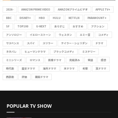
A
h
2026-
AMAZON PRIME VIDEO
AMAZONプライムビデオ
APPLE TV+
f
R
o
BBC
DISNEY+
HBO
HULU
NETFLIX
PARAMOUNT+
C
r
SF
TOP100
U-NEXT
あらすじ
おすすめ
アクション
:
アンソロジー
イエローストーン
ウェスタン
エミー賞
コメディ
H
サスペンス
スパイ
スリラー
テイラー・シェリダン
ドラマ
ネタバレ
ヒューマンドラマ
ブラックコメディ
ミステリー
ミニシリーズ
ロマンス
医療ドラマ
完結済み
実話
感想
時代劇
歴史ドラマ
海外ドラマ
米ドラマ
考察
英ドラマ
西部劇
評価
韓国ドラマ
POPULAR TV SHOW