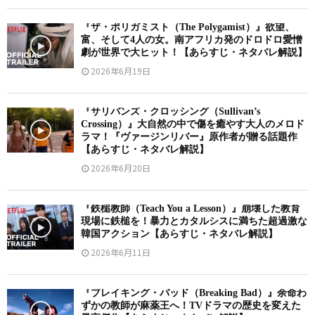
『ザ・ポリガミスト（The Polygamist）』欲望、
富、そして4人の女。南アフリカ発のドロドロ愛憎
劇が世界で大ヒット！【あらすじ・ネタバレ解説】
2026年6月19日
『サリバンズ・クロッシング（Sullivan’s
Crossing）』大自然の中で傷を癒やす大人のメロド
ラマ！『ヴァージンリバー』原作者が贈る話題作
【あらすじ・ネタバレ解説】
2026年6月20日
『鉄槌教師（Teach You a Lesson）』崩壊した教育
現場に鉄槌を！暴力とカタルシスに満ちた超過激な
韓国アクション【あらすじ・ネタバレ解説】
2026年6月11日
『ブレイキング・バッド（Breaking Bad）』余命わ
ずかの教師が麻薬王へ！TVドラマの歴史を変えた