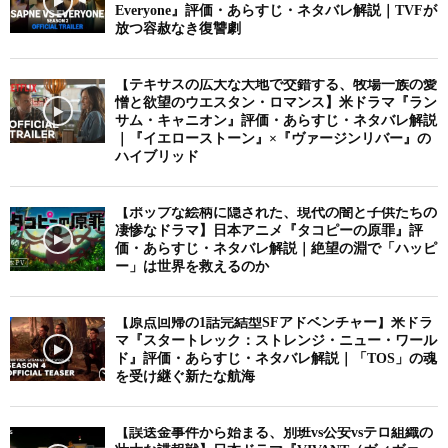
Everyone』評価・あらすじ・ネタバレ解説｜TVFが
放つ容赦なき復讐劇
【テキサスの広大な大地で交錯する、牧場一族の愛
憎と欲望のウエスタン・ロマンス】米ドラマ『ラン
サム・キャニオン』評価・あらすじ・ネタバレ解説
｜『イエローストーン』×『ヴァージンリバー』の
ハイブリッド
【ポップな絵柄に隠された、現代の闇と子供たちの
凄惨なドラマ】日本アニメ『タコピーの原罪』評
価・あらすじ・ネタバレ解説｜絶望の淵で「ハッピ
ー」は世界を救えるのか
【原点回帰の1話完結型SFアドベンチャー】米ドラ
マ『スタートレック：ストレンジ・ニュー・ワール
ド』評価・あらすじ・ネタバレ解説｜「TOS」の魂
を受け継ぐ新たな航海
【誤送金事件から始まる、別班vs公安vsテロ組織の