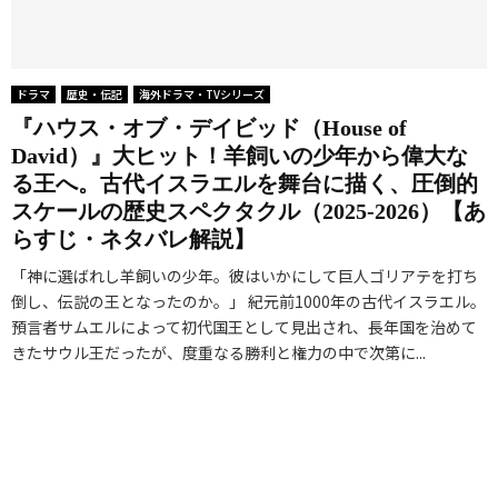
ドラマ
歴史・伝記
海外ドラマ・TVシリーズ
『ハウス・オブ・デイビッド（House of
David）』大ヒット！羊飼いの少年から偉大な
る王へ。古代イスラエルを舞台に描く、圧倒的
スケールの歴史スペクタクル（2025-2026）【あ
らすじ・ネタバレ解説】
「神に選ばれし羊飼いの少年。彼はいかにして巨人ゴリアテを打ち
倒し、伝説の王となったのか。」 紀元前1000年の古代イスラエル。
預言者サムエルによって初代国王として見出され、長年国を治めて
きたサウル王だったが、度重なる勝利と権力の中で次第に...