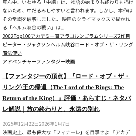
真ん中、いわゆる「中編」は、物語の始まりも終わりも描け
ないため、中だるみしやすいと言われます。しかし、本作は
その常識を破壊しました。 映画のクライマックスで描かれ
る「ヘルム峡谷の戦い」は...
2002
Top100
アカデミー賞
アラゴルン
ゴラム
シリーズ2作目
ピーター・ジャクソン
ヘルム峡谷
ロード・オブ・ザ・リング
魔法使い
アドベンチャー
ファンタジー
映画
【ファンタジーの頂点】『ロード・オブ・ザ・
リング/王の帰還（The Lord of the Rings: The
Return of the King）』評価・あらすじ・ネタバ
レ解説｜旅の終わりと、永遠の別れ
2025年12月22日
2026年1月7日
映画史上、最も偉大な「フィナーレ」を目撃せよ 「アカデ