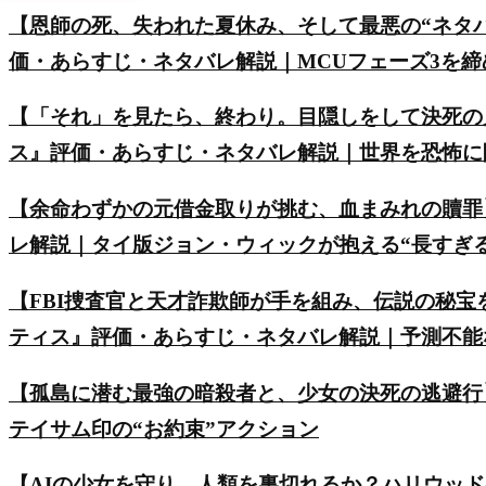
【恩師の死、失われた夏休み、そして最悪の“ネタ
価・あらすじ・ネタバレ解説｜MCUフェーズ3を
【「それ」を見たら、終わり。目隠しをして決死の
ス』評価・あらすじ・ネタバレ解説｜世界を恐怖に
【余命わずかの元借金取りが挑む、血まみれの贖罪
レ解説｜タイ版ジョン・ウィックが抱える“長すぎ
【FBI捜査官と天才詐欺師が手を組み、伝説の秘
ティス』評価・あらすじ・ネタバレ解説｜予測不能
【孤島に潜む最強の暗殺者と、少女の決死の逃避行
テイサム印の“お約束”アクション
【AIの少女を守り、人類を裏切れるか？ハリウッ