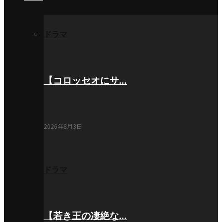
ドラマ
【コロッセオにサ…
2026年8月3日
ドラマ
【若き王の凄絶な…