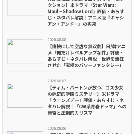
クション】米ドラマ『Star Wars:
Maul – Shadow Lord』評価・あらす
じ・ネタバレ解説｜アニメ版『キャシ
アン・アンドー』の再来
2026.08.08
【痛快にして空虚な無双劇】日/韓アニ
メ『俺だけレベルアップな件』評価・
あらすじ・ネタバレ解説｜世界を熱狂
させた「究極のパワーファンタジー」
2026.08.07
【ティム・バートンが放つ、ゴス少女
の猟奇的学園ミステリー】米ドラマ
『ウェンズデー』評価・あらすじ・ネ
タバレ解説｜「CW系青春ドラマ」への
賛否と圧倒的カリスマ
2026.08.06