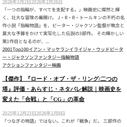
2026年3月2日
2026年2月26日
「一つの指輪が、すべてを支配する。」映画史に燦然と輝
く、壮大な冒険の幕開け。 J・R・R・トールキンの不朽の名
作小説『指輪物語』を、ピーター・ジャクソン監督が執念と
莫大な予算をかけて実写化した伝説の3部作。 その輝かしい
第1作目となるのが、...
2001
Top100
イアン・マッケラン
イライジャ・ウッド
ピータ
ー・ジャクソン
ファンタジー
指輪物語
アクション
ファンタジー
映画
【傑作】『ロード・オブ・ザ・リング/二つの
塔』評価・あらすじ・ネタバレ解説｜映画史を
変えた「合戦」と「CG」の革命
2025年12月23日
2026年1月8日
「つなぎの物語」ではない。これが「戦争」だ。 三部作の