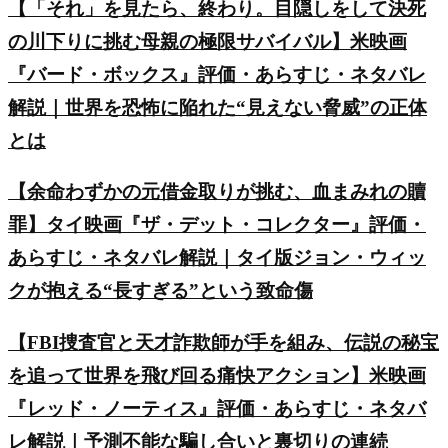
【「それ」を見たら、終わり。目隠しをして決死
の川下りに挑む母親の極限サバイバル】米映画
『バード・ボックス』評価・あらすじ・ネタバレ
解説｜世界を恐怖に陥れた“見えない脅威”の正体
とは
【余命わずかの元借金取りが挑む、血まみれの贖
罪】タイ映画『ザ・デット・コレクター』評価・
あらすじ・ネタバレ解説｜タイ版ジョン・ウィッ
クが抱える“長すぎる”という致命傷
【FBI捜査官と天才詐欺師が手を組み、伝説の秘宝
を追って世界を飛び回る痛快アクション】米映画
『レッド・ノーティス』評価・あらすじ・ネタバ
レ解説｜予測不能な騙し合いと裏切りの連続