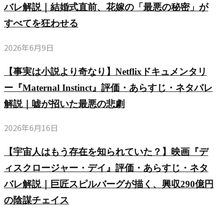
バレ解説｜結婚式直前、花嫁の「最悪の秘密」が
すべてを狂わせる
2026年6月9日
【事実は小説より奇なり】Netflixドキュメンタリ
ー『Maternal Instinct』評価・あらすじ・ネタバレ
解説｜嘘が招いた最悪の悲劇
2026年6月16日
【宇宙人はもう存在を知られていた？】映画『デ
ィスクロージャー・デイ』評価・あらすじ・ネタ
バレ解説｜巨匠スピルバーグが描く、興収290億円
の陰謀チェイス