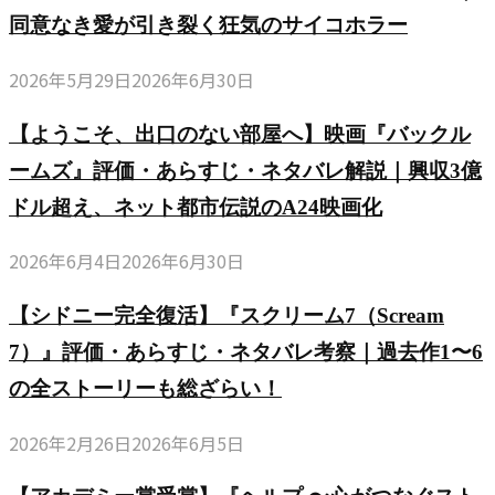
同意なき愛が引き裂く狂気のサイコホラー
2026年5月29日
2026年6月30日
【ようこそ、出口のない部屋へ】映画『バックル
ームズ』評価・あらすじ・ネタバレ解説｜興収3億
ドル超え、ネット都市伝説のA24映画化
2026年6月4日
2026年6月30日
【シドニー完全復活】『スクリーム7（Scream
7）』評価・あらすじ・ネタバレ考察｜過去作1〜6
の全ストーリーも総ざらい！
2026年2月26日
2026年6月5日