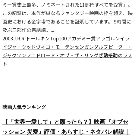
ミー賞史上最多、ノミネートされた11部門すべてを受賞」。
この記録は、本作が単なるファンタジー映画の枠を超え、映
画史における金字塔であることを証明しています。 9時間に
及ぶ三部作の完結編。...
2003
J.R.R.トールキン
Top100
アカデミー賞
アラゴルン
イラ
イジャ・ウッド
ヴィゴ・モーテンセン
ガンダルフ
ピーター・
ジャクソン
フロド
ロード・オブ・ザ・リング
感動
感動のラス
ト
映画人気ランキング
【「世界一愛して」と願ったら？】映画『オブセ
ッション 災愛』評価・あらすじ・ネタバレ解説｜