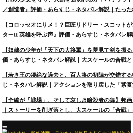
／創造者』評価・あらすじ・ネタバレ解説｜たった8
【コロッセオにサメ！？巨匠リドリー・スコットが
ターII 英雄を呼ぶ声』評価・あらすじ・ネタバレ
【奴隷の少年が「天下の大将軍」を夢見て剣を振る
価・あらすじ・ネタバレ解説｜大スケールの合戦と
【若き王の凄絶な過去と、百人将の初陣が交錯する
じ・ネタバレ解説｜アクションを取り戻した「紫夏
【全編が「戦場」、そして哀しき暗殺者の舞】邦画
｜ストーリーを削ぎ落とし、大スケールの「合戦」
Primary