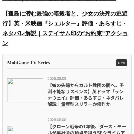
【孤島に潜む最強の暗殺者と、少女の決死の逃避
行】英・米映画『シェルター』評価・あらすじ・
ネタバレ解説｜ステイサム印の“お約束”アクショ
ン
MobGame TV Series
New
2026.08.09
【娘の失踪からカルト教団の闇へ。予
測不能なサスペンス】英ドラマ『ラン
ナウェイ』評価・あらすじ・ネタバレ
解説｜量産型スリラーか傑作か
2026.08.08
【クローン戦争の1年後、ダース・モー
ルが裏社会の頂点を狙うSFクライムア