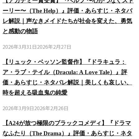
【アカデミー賞受賞】『ヘルプ 〜心がつなぐスト
ーリー〜（The Help）』評価・あらすじ・ネタバ
レ解説｜声なきメイドたちが社会を変えた、勇気
と感動の物語
2026年3月31日
2026年2月27日
【リュック・ベッソン監督作】『ドラキュラ：
ア・ラブ・テイル（Dracula: A Love Tale）』評
価・あらすじ・ネタバレ解説｜美しくも哀しい、
時を超える吸血鬼の純愛
2026年3月9日
2026年2月26日
【A24が放つ極限のブラックコメディ】『ドラマ
なふたり（The Drama）』評価・あらすじ・ネタ