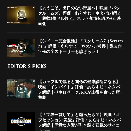
【ようこそ、出口のない部屋へ】映画『バッ
クルームズ』評価・あらすじ・ネタバレ解説
｜興収3億ドル超え、ネット都市伝説のA24映
画化
【シドニー完全復活】『スクリーム7（Scream
7）』評価・あらすじ・ネタバレ考察｜過去作
1〜6の全ストーリーも総ざらい！
EDITOR'S PICKS
【カップルで観ると関係の健康診断になる】
映画『インバイト』評価・あらすじ・ネタバ
レ解説｜ペネロペ・クルスが主役を食った密
室劇
【「世界一愛して」と願ったら？】映画『オ
ブセッション 災愛』評価・あらすじ・ネタバ
レ解説｜同意なき愛が引き裂く狂気のサイコ
ホラー