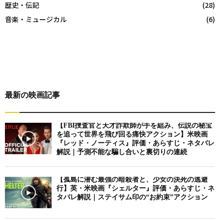
歴史・伝記
(28)
音楽・ミュージカル
(6)
最新の映画記事
【FBI捜査官と天才詐欺師が手を組み、伝説の秘宝
を追って世界を飛び回る痛快アクション】米映画
『レッド・ノーティス』評価・あらすじ・ネタバレ
解説｜予測不能な騙し合いと裏切りの連続
【孤島に潜む最強の暗殺者と、少女の決死の逃避
行】英・米映画『シェルター』評価・あらすじ・ネ
タバレ解説｜ステイサム印の“お約束”アクション