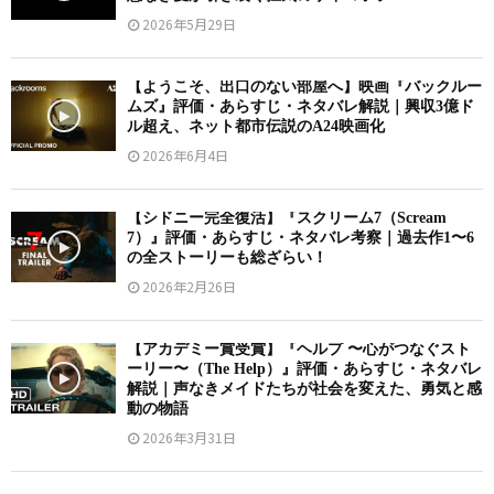
2026年5月29日
【ようこそ、出口のない部屋へ】映画『バックルー
ムズ』評価・あらすじ・ネタバレ解説｜興収3億ド
ル超え、ネット都市伝説のA24映画化
2026年6月4日
【シドニー完全復活】『スクリーム7（Scream
7）』評価・あらすじ・ネタバレ考察｜過去作1〜6
の全ストーリーも総ざらい！
2026年2月26日
【アカデミー賞受賞】『ヘルプ 〜心がつなぐスト
ーリー〜（The Help）』評価・あらすじ・ネタバレ
解説｜声なきメイドたちが社会を変えた、勇気と感
動の物語
2026年3月31日