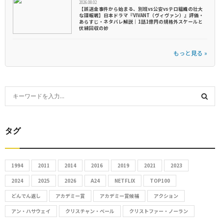
2026.08.02
【誤送金事件から始まる、別班vs公安vsテロ組織の壮大
な諜報戦】日本ドラマ『VIVANT（ヴィヴァン）』評価・
あらすじ・ネタバレ解説｜1話1億円の規格外スケールと
伏線回収の妙
もっと見る »
S
e
S
a
r
タグ
E
c
h
A
f
1994
2011
2014
2016
2019
2021
2023
R
o
2024
2025
2026
A24
NETFLIX
TOP100
r
C
どんでん返し
アカデミー賞
アカデミー賞候補
アクション
:
アン・ハサウェイ
クリスチャン・ベール
クリストファー・ノーラン
H