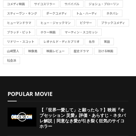
コメディ映画
サイコスリラー
サバイバル
ジョシュ・ブローリン
スティーヴン・キング
ダークコメディ
トム・ハーディ
ネタバレ
ヒューマンドラマ
ヒュー・ジャックマン
ピクサー
ブラックコメディ
ブラッド・ピット
ホラー映画
マーティン・スコセッシ
リドリー・スコット
レオナルド・ディカプリオ
名作
実話
山﨑賢人
映像美
映画レビュー
歴史ドラマ
泣ける映画
社会派
POPULAR MOVIE
【「世界一愛して」と願ったら？】映画『オ
ブセッション 災愛』評価・あらすじ・ネタバ
レ解説｜同意なき愛が引き裂く狂気のサイコ
ホラー