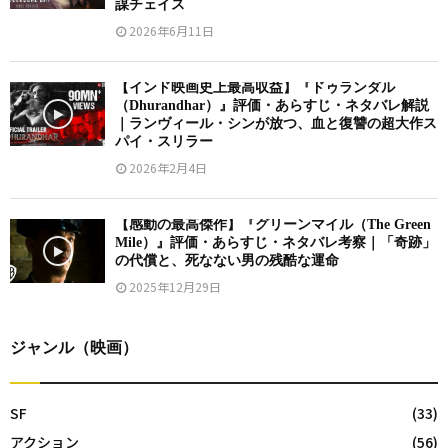
謀チェイス
2026年6月11日
【インド映画史上最高収益】『ドゥランダル
（Dhurandhar）』評価・あらすじ・ネタバレ解説
｜ランヴィール・シンが放つ、血と復讐の超大作ス
パイ・スリラー
2026年2月4日
【感動の最高傑作】『グリーンマイル（The Green
Mile）』評価・あらすじ・ネタバレ考察｜「奇跡」
の代償と、死なない男の残酷な運命
2025年12月29日
ジャンル（映画）
SF
(33)
アクション
(56)