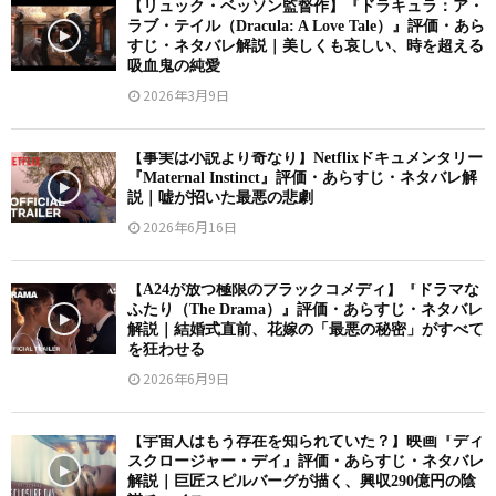
【リュック・ベッソン監督作】『ドラキュラ：ア・
ラブ・テイル（Dracula: A Love Tale）』評価・あら
すじ・ネタバレ解説｜美しくも哀しい、時を超える
吸血鬼の純愛
2026年3月9日
【事実は小説より奇なり】Netflixドキュメンタリー
『Maternal Instinct』評価・あらすじ・ネタバレ解
説｜嘘が招いた最悪の悲劇
2026年6月16日
【A24が放つ極限のブラックコメディ】『ドラマな
ふたり（The Drama）』評価・あらすじ・ネタバレ
解説｜結婚式直前、花嫁の「最悪の秘密」がすべて
を狂わせる
2026年6月9日
【宇宙人はもう存在を知られていた？】映画『ディ
スクロージャー・デイ』評価・あらすじ・ネタバレ
解説｜巨匠スピルバーグが描く、興収290億円の陰