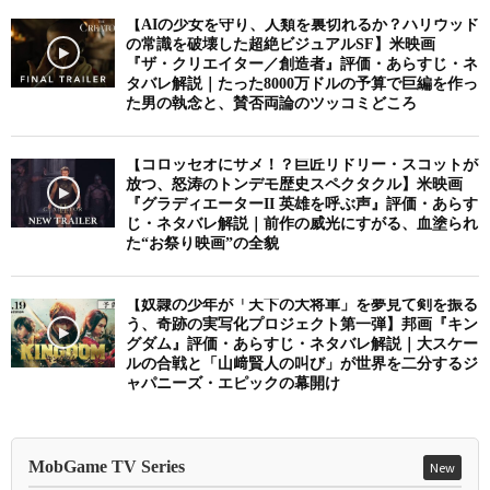
【AIの少女を守り、人類を裏切れるか？ハリウッド
の常識を破壊した超絶ビジュアルSF】米映画
『ザ・クリエイター／創造者』評価・あらすじ・ネ
タバレ解説｜たった8000万ドルの予算で巨編を作っ
た男の執念と、賛否両論のツッコミどころ
【コロッセオにサメ！？巨匠リドリー・スコットが
放つ、怒涛のトンデモ歴史スペクタクル】米映画
『グラディエーターII 英雄を呼ぶ声』評価・あらす
じ・ネタバレ解説｜前作の威光にすがる、血塗られ
た“お祭り映画”の全貌
【奴隷の少年が「天下の大将軍」を夢見て剣を振る
う、奇跡の実写化プロジェクト第一弾】邦画『キン
グダム』評価・あらすじ・ネタバレ解説｜大スケー
ルの合戦と「山﨑賢人の叫び」が世界を二分するジ
ャパニーズ・エピックの幕開け
MobGame TV Series
New