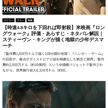
スリラー
ホラー
映画
【時速4.8キロを下回れば即射殺】米映画『ロン
グウォーク』評価・あらすじ・ネタバレ解説｜
スティーヴン・キングが描く地獄の少年デスマ
ーチ
「製作費2,000万ドルで描く108分間の地獄！『ハンガー・ゲーム』
の巨匠が、最古のディストピア小説を映画化した執念と限界」 製作
費約2,000万ドル（約30億円）という中規模バジェットで製作され
ながら、世界興行収入6,324万ドル（約95...