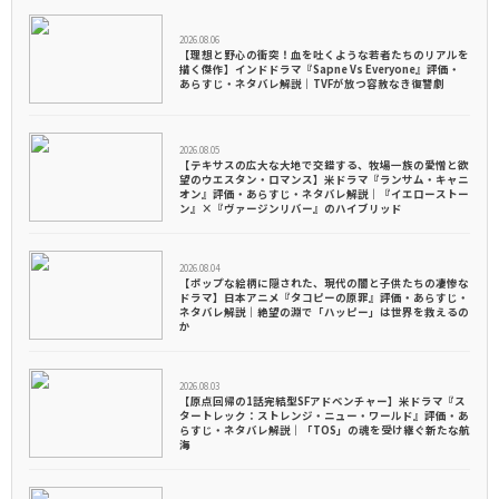
2026.08.06
【理想と野心の衝突！血を吐くような若者たちのリアルを
描く傑作】インドドラマ『Sapne Vs Everyone』評価・
あらすじ・ネタバレ解説｜TVFが放つ容赦なき復讐劇
2026.08.05
【テキサスの広大な大地で交錯する、牧場一族の愛憎と欲
望のウエスタン・ロマンス】米ドラマ『ランサム・キャニ
オン』評価・あらすじ・ネタバレ解説｜『イエローストー
ン』×『ヴァージンリバー』のハイブリッド
2026.08.04
【ポップな絵柄に隠された、現代の闇と子供たちの凄惨な
ドラマ】日本アニメ『タコピーの原罪』評価・あらすじ・
ネタバレ解説｜絶望の淵で「ハッピー」は世界を救えるの
か
2026.08.03
【原点回帰の1話完結型SFアドベンチャー】米ドラマ『ス
タートレック：ストレンジ・ニュー・ワールド』評価・あ
らすじ・ネタバレ解説｜「TOS」の魂を受け継ぐ新たな航
海