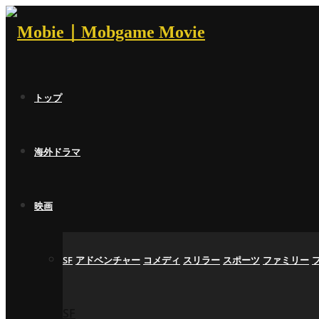
トップ
海外ドラマ
映画
SF
アドベンチャー
コメディ
スリラー
スポーツ
ファミリー
SF