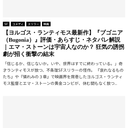
SF
コメディ
スリラー
映画
【ヨルゴス・ランティモス最新作】『ブゴニア
（Bugonia）』評価・あらすじ・ネタバレ解説
｜エマ・ストーンは宇宙人なのか？ 狂気の誘拐
劇が招く衝撃の結末
「信じるか、信じないか。いや、世界はすでに終わっている。」奇
才ランティモスが放つ、不条理SFスリラーの怪作。 『哀れなるもの
たち』や『憐れみの３章』で映画界を席巻したヨルゴス・ランティ
モス監督とエマ・ストーンの黄金コンビが、休む間もなく放つ...