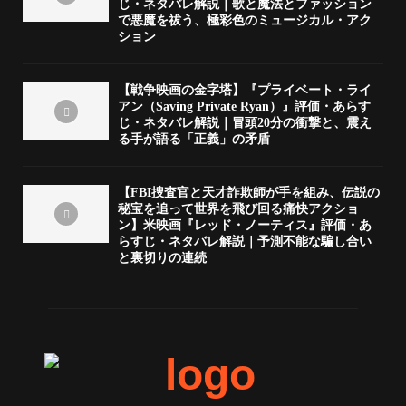
じ・ネタバレ解説｜歌と魔法とファッション
で悪魔を祓う、極彩色のミュージカル・アク
ション
【戦争映画の金字塔】『プライベート・ライ
アン（Saving Private Ryan）』評価・あらす
じ・ネタバレ解説｜冒頭20分の衝撃と、震え
る手が語る「正義」の矛盾
【FBI捜査官と天才詐欺師が手を組み、伝説の
秘宝を追って世界を飛び回る痛快アクショ
ン】米映画『レッド・ノーティス』評価・あ
らすじ・ネタバレ解説｜予測不能な騙し合い
と裏切りの連続