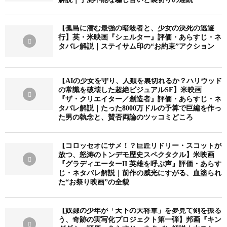
【孤島に潜む最強の暗殺者と、少女の決死の逃避
行】英・米映画『シェルター』評価・あらすじ・ネ
タバレ解説｜ステイサム印の“お約束”アクション
【AIの少女を守り、人類を裏切れるか？ハリウッド
の常識を破壊した超絶ビジュアルSF】米映画
『ザ・クリエイター／創造者』評価・あらすじ・ネ
タバレ解説｜たった8000万ドルの予算で巨編を作っ
た男の執念と、賛否両論のツッコミどころ
【コロッセオにサメ！？巨匠リドリー・スコットが
放つ、怒涛のトンデモ歴史スペクタクル】米映画
『グラディエーターII 英雄を呼ぶ声』評価・あらす
じ・ネタバレ解説｜前作の威光にすがる、血塗られ
た“お祭り映画”の全貌
【奴隷の少年が「天下の大将軍」を夢見て剣を振る
う、奇跡の実写化プロジェクト第一弾】邦画『キン