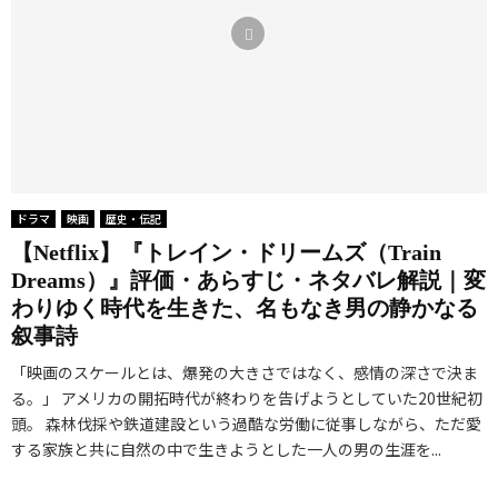
ドラマ
映画
歴史・伝記
【Netflix】『トレイン・ドリームズ（Train
Dreams）』評価・あらすじ・ネタバレ解説｜変
わりゆく時代を生きた、名もなき男の静かなる
叙事詩
「映画のスケールとは、爆発の大きさではなく、感情の深さで決ま
る。」 アメリカの開拓時代が終わりを告げようとしていた20世紀初
頭。 森林伐採や鉄道建設という過酷な労働に従事しながら、ただ愛
する家族と共に自然の中で生きようとした一人の男の生涯を...