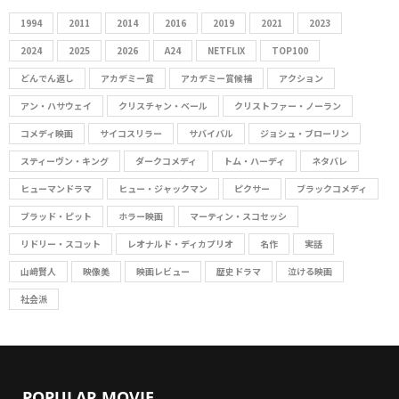
h
A
f
1994
2011
2014
2016
2019
2021
2023
R
o
2024
2025
2026
A24
NETFLIX
TOP100
r
C
どんでん返し
アカデミー賞
アカデミー賞候補
アクション
:
アン・ハサウェイ
クリスチャン・ベール
クリストファー・ノーラン
H
コメディ映画
サイコスリラー
サバイバル
ジョシュ・ブローリン
スティーヴン・キング
ダークコメディ
トム・ハーディ
ネタバレ
ヒューマンドラマ
ヒュー・ジャックマン
ピクサー
ブラックコメディ
ブラッド・ピット
ホラー映画
マーティン・スコセッシ
リドリー・スコット
レオナルド・ディカプリオ
名作
実話
山﨑賢人
映像美
映画レビュー
歴史ドラマ
泣ける映画
社会派
POPULAR MOVIE