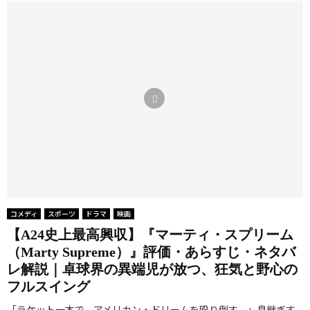
コメディ
スポーツ
ドラマ
映画
【A24史上最高興収】『マーティ・スプリーム
（Marty Supreme）』評価・あらすじ・ネタバ
レ解説｜卓球界の異端児が放つ、狂気と野心の
フルスイング
「ラケット一本で、アメリカン・ドリームを殴り倒す。」息継ぎす