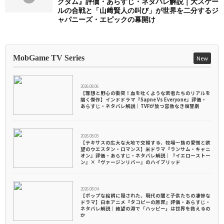
グダム』評価・あらすじ・ネタバレ解説｜大スケー
ルの合戦と「山﨑賢人の叫び」が世界を二分するジ
ャパニーズ・エピックの幕開け
MobGame TV Series
New
2026.08.06
【理想と野心の衝突！血を吐くような若者たちのリアルを
描く傑作】インドドラマ『Sapne Vs Everyone』評価・
あらすじ・ネタバレ解説｜TVFが放つ容赦なき復讐劇
2026.08.05
【テキサスの広大な大地で交錯する、牧場一族の愛憎と欲
望のウエスタン・ロマンス】米ドラマ『ランサム・キャニ
オン』評価・あらすじ・ネタバレ解説｜『イエローストー
ン』×『ヴァージンリバー』のハイブリッド
2026.08.04
【ポップな絵柄に隠された、現代の闇と子供たちの凄惨な
ドラマ】日本アニメ『タコピーの原罪』評価・あらすじ・
ネタバレ解説｜絶望の淵で「ハッピー」は世界を救えるの
か