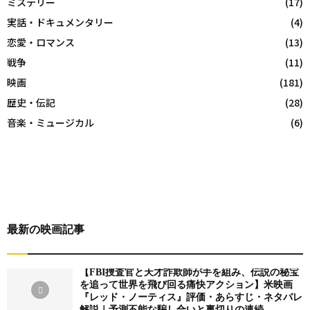
ミステリー
(17)
実話・ドキュメンタリー
(4)
恋愛・ロマンス
(13)
戦争
(11)
映画
(181)
歴史・伝記
(28)
音楽・ミュージカル
(6)
最新の映画記事
【FBI捜査官と天才詐欺師が手を組み、伝説の秘宝
を追って世界を飛び回る痛快アクション】米映画
『レッド・ノーティス』評価・あらすじ・ネタバレ
解説｜予測不能な騙し合いと裏切りの連続