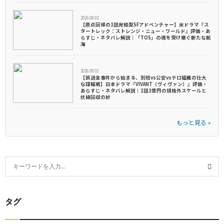
2026.08.03
【原点回帰の1話完結型SFアドベンチャー】米ドラマ『ス
タートレック：ストレンジ・ニュー・ワールド』評価・あ
らすじ・ネタバレ解説｜「TOS」の魂を受け継ぐ新たな航
海
2026.08.02
【誤送金事件から始まる、別班vs公安vsテロ組織の壮大
な諜報戦】日本ドラマ『VIVANT（ヴィヴァン）』評価・
あらすじ・ネタバレ解説｜1話1億円の規格外スケールと
伏線回収の妙
もっと見る »
S
e
S
a
r
タグ
E
c