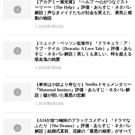
【アカデミー賞受賞】『ヘルプ 〜心がつなぐスト
ーリー〜（The Help）』評価・あらすじ・ネタバレ
解説｜声なきメイドたちが社会を変えた、勇気と感
動の物語
2026年3月31日
【リュック・ベッソン監督作】『ドラキュラ：ア・
ラブ・テイル（Dracula: A Love Tale）』評価・あら
すじ・ネタバレ解説｜美しくも哀しい、時を超える
吸血鬼の純愛
2026年3月9日
【事実は小説より奇なり】Netflixドキュメンタリー
『Maternal Instinct』評価・あらすじ・ネタバレ解
説｜嘘が招いた最悪の悲劇
2026年6月16日
【A24が放つ極限のブラックコメディ】『ドラマな
ふたり（The Drama）』評価・あらすじ・ネタバレ
解説｜結婚式直前、花嫁の「最悪の秘密」がすべて