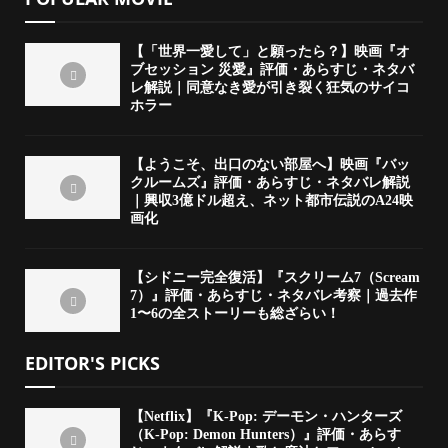
【「世界一愛して」と願ったら？】映画『オ
ブセッション 災愛』評価・あらすじ・ネタバ
レ解説｜同意なき愛が引き裂く狂気のサイコ
ホラー
【ようこそ、出口のない部屋へ】映画『バッ
クルームズ』評価・あらすじ・ネタバレ解説
｜興収3億ドル超え、ネット都市伝説のA24映
画化
【シドニー完全復活】『スクリーム7（Scream
7）』評価・あらすじ・ネタバレ考察｜過去作
1〜6の全ストーリーも総ざらい！
EDITOR'S PICKS
【Netflix】『K-Pop: デーモン・ハンターズ
（K-Pop: Demon Hunters）』評価・あらす