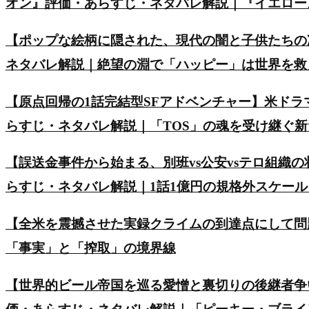
オン』評価・あらすじ・ネタバレ解説｜『イエロー
【ポップな絵柄に隠された、現代の闇と子供たちの
ネタバレ解説｜絶望の淵で「ハッピー」は世界を救
【原点回帰の1話完結型SFアドベンチャー】米ド
らすじ・ネタバレ解説｜「TOS」の魂を受け継ぐ
【誤送金事件から始まる、別班vs公安vsテロ組織の
らすじ・ネタバレ解説｜1話1億円の規格外スケー
【全米を震撼させた実録クライムの到達点にして問
「事実」と「搾取」の境界線
【世界的ビール帝国を巡る愛憎と裏切りの後継者争い】英ド