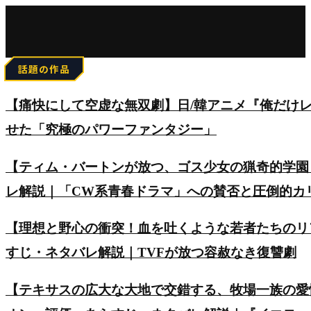
for:
話題の作品
【痛快にして空虚な無双劇】日/韓アニメ『俺だけ
せた「究極のパワーファンタジー」
【ティム・バートンが放つ、ゴス少女の猟奇的学園
レ解説｜「CW系青春ドラマ」への賛否と圧倒的カ
【理想と野心の衝突！血を吐くような若者たちのリアルを
すじ・ネタバレ解説｜TVFが放つ容赦なき復讐劇
【テキサスの広大な大地で交錯する、牧場一族の愛