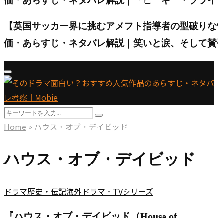
価・あらすじ・ネタバレ解説｜「ピーキー・ブライ
【英国サッカー界に挑むアメフト指導者の型破りな
価・あらすじ・ネタバレ解説｜笑いと涙、そして賛
Primary
Menu
Search
Search
for:
Home
»
ハウス・オブ・デイビッド
ハウス・オブ・デイビッド
ドラマ
歴史・伝記
海外ドラマ・TVシリーズ
『ハウス・オブ・デイビッド（House of