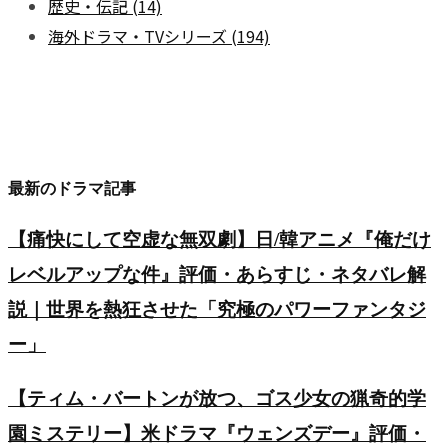
歴史・伝記
(14)
海外ドラマ・TVシリーズ
(194)
最新のドラマ記事
【痛快にして空虚な無双劇】日/韓アニメ『俺だけ
レベルアップな件』評価・あらすじ・ネタバレ解
説｜世界を熱狂させた「究極のパワーファンタジ
ー」
【ティム・バートンが放つ、ゴス少女の猟奇的学
園ミステリー】米ドラマ『ウェンズデー』評価・