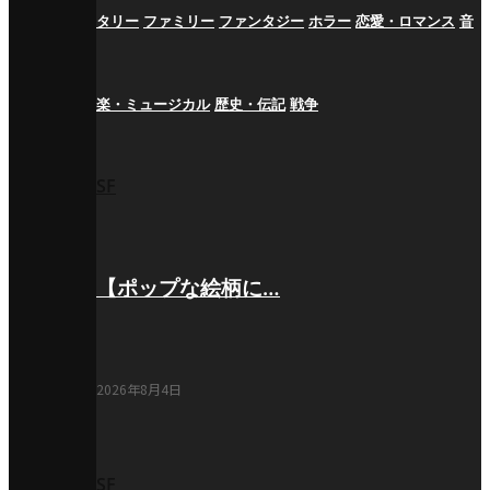
タリー
ファミリー
ファンタジー
ホラー
恋愛・ロマンス
音
楽・ミュージカル
歴史・伝記
戦争
SF
【ポップな絵柄に…
2026年8月4日
SF