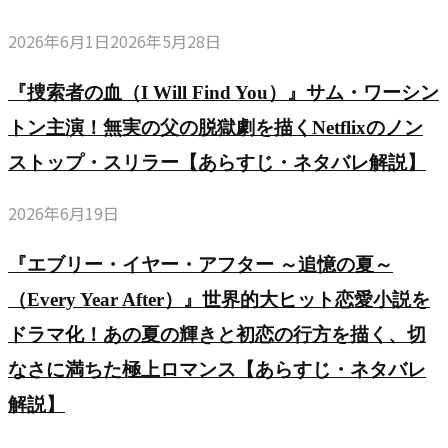
2026年6月1日
2026年5月28日
『捜索者の血（I Will Find You）』サム・ワーシン
トン主演！無実の父の脱獄劇を描くNetflixのノン
ストップ・スリラー【あらすじ・ネタバレ解説】
2026年6月19日
『エブリー・イヤー・アフター ～追憶の夏～
（Every Year After）』世界的大ヒット恋愛小説を
ドラマ化！あの夏の輝きと初恋の行方を描く、切
なさに満ちた極上ロマンス【あらすじ・ネタバレ
解説】