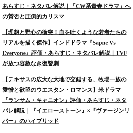
あらすじ・ネタバレ解説｜「CW系青春ドラマ」へ
の賛否と圧倒的カリスマ
【理想と野心の衝突！血を吐くような若者たちの
リアルを描く傑作】インドドラマ『Sapne Vs
Everyone』評価・あらすじ・ネタバレ解説｜TVF
が放つ容赦なき復讐劇
【テキサスの広大な大地で交錯する、牧場一族の
愛憎と欲望のウエスタン・ロマンス】米ドラマ
『ランサム・キャニオン』評価・あらすじ・ネタ
バレ解説｜『イエローストーン』×『ヴァージンリ
バー』のハイブリッド