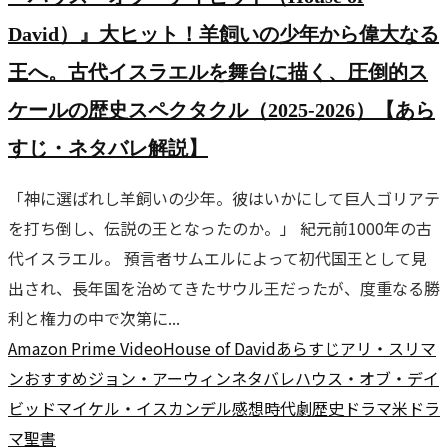
David）』大ヒット！羊飼いの少年から偉大なる
王へ。古代イスラエルを舞台に描く、圧倒的ス
ケールの歴史スペクタクル（2025-2026）【あら
すじ・ネタバレ解説】
「神に選ばれし羊飼いの少年。彼はいかにして巨人ゴリアテ
を打ち倒し、伝説の王となったのか。」 紀元前1000年の古
代イスラエル。 預言者サムエルによって初代国王として見
出され、長年国を治めてきたサウル王だったが、度重なる勝
利と権力の中で次第に...
Amazon Prime Video
House of David
あらすじ
アリ・スリマ
ン
おすすめ
ジョン・アーウィン
ネタバレ
ハウス・オブ・デイ
ビッド
マイケル・イスカンデル
感想
時代劇
歴史ドラマ
米ドラ
マ
聖書