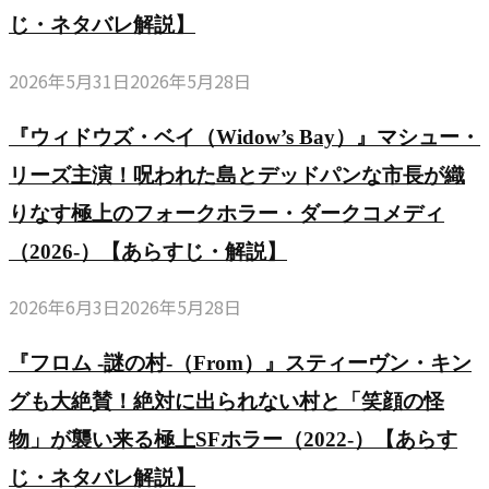
じ・ネタバレ解説】
2026年5月31日
2026年5月28日
『ウィドウズ・ベイ（Widow’s Bay）』マシュー・
リーズ主演！呪われた島とデッドパンな市長が織
りなす極上のフォークホラー・ダークコメディ
（2026-）【あらすじ・解説】
2026年6月3日
2026年5月28日
『フロム -謎の村-（From）』スティーヴン・キン
グも大絶賛！絶対に出られない村と「笑顔の怪
物」が襲い来る極上SFホラー（2022-）【あらす
じ・ネタバレ解説】