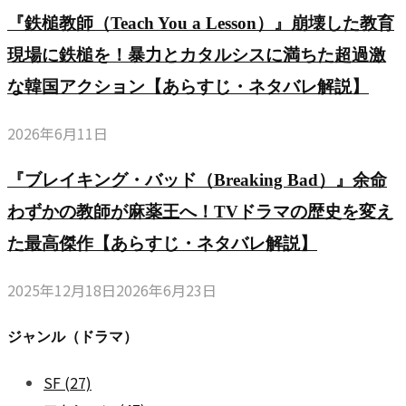
『鉄槌教師（Teach You a Lesson）』崩壊した教育
現場に鉄槌を！暴力とカタルシスに満ちた超過激
な韓国アクション【あらすじ・ネタバレ解説】
2026年6月11日
『ブレイキング・バッド（Breaking Bad）』余命
わずかの教師が麻薬王へ！TVドラマの歴史を変え
た最高傑作【あらすじ・ネタバレ解説】
2025年12月18日
2026年6月23日
ジャンル（ドラマ）
SF
(27)