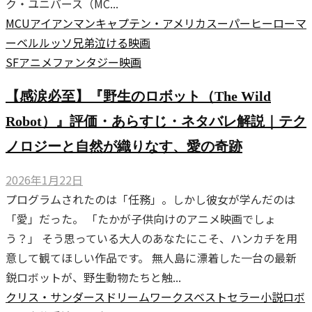
ク・ユニバース（MC...
MCU
アイアンマン
キャプテン・アメリカ
スーパーヒーロー
マ
ーベル
ルッソ兄弟
泣ける映画
SF
アニメ
ファンタジー
映画
【感涙必至】『野生のロボット（The Wild
Robot）』評価・あらすじ・ネタバレ解説｜テク
ノロジーと自然が織りなす、愛の奇跡
2026年1月22日
プログラムされたのは「任務」。しかし彼女が学んだのは
「愛」だった。 「たかが子供向けのアニメ映画でしょ
う？」 そう思っている大人のあなたにこそ、ハンカチを用
意して観てほしい作品です。 無人島に漂着した一台の最新
鋭ロボットが、野生動物たちと触...
クリス・サンダース
ドリームワークス
ベストセラー小説
ロボ