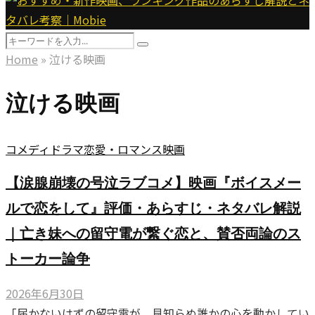
Menu
Search
Search
for:
Home
»
泣ける映画
泣ける映画
コメディ
ドラマ
恋愛・ロマンス
映画
【涙腺崩壊の号泣ラブコメ】映画『ボイスメー
ルで恋をして』評価・あらすじ・ネタバレ解説
｜亡き妹への留守電が繋ぐ恋と、賛否両論のス
トーカー論争
2026年6月30日
「届かないはずの留守電が、見知らぬ誰かの心を動かしてい