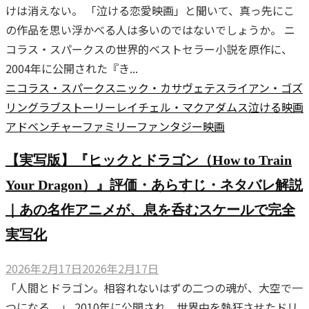
けは消えない。 「泣ける恋愛映画」と聞いて、真っ先にこ
の作品を思い浮かべる人は多いのではないでしょうか。 ニ
コラス・スパークスの世界的ベストセラー小説を原作に、
2004年に公開された『き...
ニコラス・スパークス
ニック・カサヴェテス
ライアン・ゴズ
リング
ラブストーリー
レイチェル・マクアダムス
泣ける映画
アドベンチャー
ファミリー
ファンタジー
映画
【実写版】『ヒックとドラゴン（How to Train
Your Dragon）』評価・あらすじ・ネタバレ解説
｜あの名作アニメが、息を呑むスケールで完全
実写化
2026年2月17日
2026年2月17日
「人間とドラゴン。相容れないはずの二つの魂が、大空で一
つになる。」 2010年に公開され、世界中を熱狂させたドリ