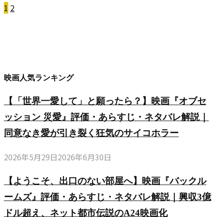
1
2
投
稿
の
ペ
映画人気ランキング
ー
【「世界一愛して」と願ったら？】映画『オブセ
ジ
ッション 災愛』評価・あらすじ・ネタバレ解説｜
同意なき愛が引き裂く狂気のサイコホラー
送
り
2026年5月29日
2026年6月30日
【ようこそ、出口のない部屋へ】映画『バックル
ームズ』評価・あらすじ・ネタバレ解説｜興収3億
ドル超え、ネット都市伝説のA24映画化