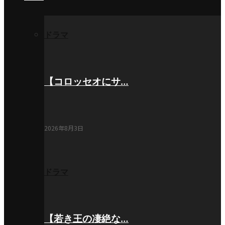
ドラマ
【コロッセオにサ…
2026年8月3日
ドラマ
【若き王の凄絶な…