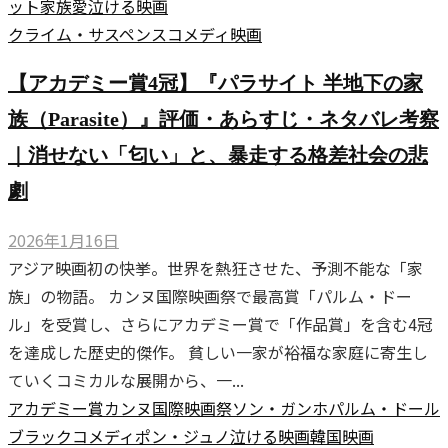
ット
家族愛
泣ける映画
クライム・サスペンス
コメディ
映画
【アカデミー賞4冠】『パラサイト 半地下の家
族（Parasite）』評価・あらすじ・ネタバレ考察
｜消せない「匂い」と、暴走する格差社会の悲
劇
2026年1月16日
アジア映画初の快挙。世界を熱狂させた、予測不能な「家
族」の物語。 カンヌ国際映画祭で最高賞「パルム・ドー
ル」を受賞し、さらにアカデミー賞で「作品賞」を含む4冠
を達成した歴史的傑作。 貧しい一家が裕福な家庭に寄生し
ていくコミカルな展開から、一...
アカデミー賞
カンヌ国際映画祭
ソン・ガンホ
パルム・ドール
ブラックコメディ
ポン・ジュノ
泣ける映画
韓国映画