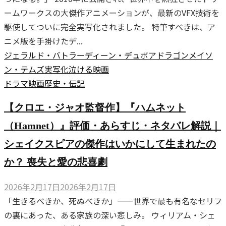
ームワークスの大傑作アニメーションが、最新のVFX技術を
駆使してついに完全実写化されました。 特筆すべきは、ア
ニメ版を手掛けたデ...
ジェラルド・バトラー
ディーン・デュボア
ドラゴン
メイソ
ン・テムズ
実写化
泣ける映画
ドラマ
映画
歴史・伝記
【クロエ・ジャオ監督作】『ハムネット
（Hamnet）』評価・あらすじ・ネタバレ解説｜
シェイクスピアの傑作はいかにして生まれたの
か？ 喪失と愛の悲喜劇
2026年2月17日
2026年2月17日
「生きるべきか、死ぬべきか」——世界で最も有名なセリフ
の裏にあった、ある家族の深い悲しみ。 ウィリアム・シェ