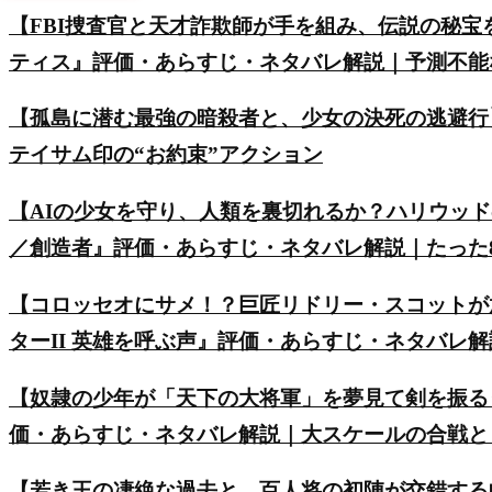
【FBI捜査官と天才詐欺師が手を組み、伝説の秘
ティス』評価・あらすじ・ネタバレ解説｜予測不能
【孤島に潜む最強の暗殺者と、少女の決死の逃避行
テイサム印の“お約束”アクション
【AIの少女を守り、人類を裏切れるか？ハリウッ
／創造者』評価・あらすじ・ネタバレ解説｜たった8
【コロッセオにサメ！？巨匠リドリー・スコットが
ターII 英雄を呼ぶ声』評価・あらすじ・ネタバレ
【奴隷の少年が「天下の大将軍」を夢見て剣を振る
価・あらすじ・ネタバレ解説｜大スケールの合戦と
【若き王の凄絶な過去と、百人将の初陣が交錯する