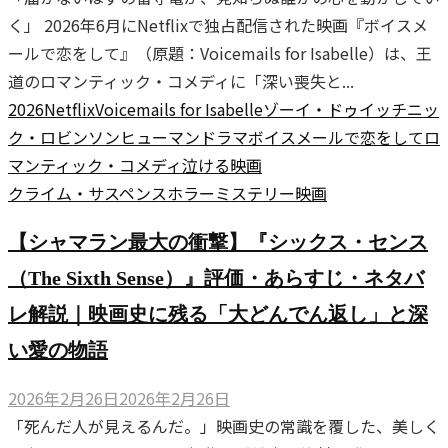
く」 2026年6月にNetflixで独占配信された映画『ボイスメ
ールで恋をして』（原題：Voicemails for Isabelle）は、王
道のロマンティック・コメディに「深い喪失と...
2026
Netflix
Voicemails for Isabelle
ゾーイ・ドゥイッチ
ニッ
ク・ロビンソン
ヒューマンドラマ
ボイスメールで恋をして
ロ
マンティック・コメディ
泣ける映画
クライム・サスペンス
ホラー
ミステリー
映画
【シャマラン最大の衝撃】『シックス・センス
（The Sixth Sense）』評価・あらすじ・ネタバ
レ解説｜映画史に残る「大どんでん返し」と深
い愛の物語
2026年2月26日
2026年2月26日
「死んだ人が見えるんだ。」映画史の常識を覆した、美しく