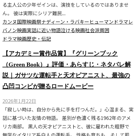
る主人公の少年ゼインは、演技をしているのではありませ
ん。 彼は実際にシリア難民...
カンヌ国際映画祭
ナディーン・ラバキー
ヒューマンドラマ
レ
バノン映画
実話に近い物語
泣ける映画
社会派
貧困
ドラマ
映画
歴史・伝記
【アカデミー賞作品賞】『グリーンブック
（Green Book）』評価・あらすじ・ネタバレ解
説｜ガサツな運転手と天才ピアニスト、最強の
凸凹コンビが贈るロードムービー
2026年1月22日
「寂しい時は、自分から先に手を打つんだ。」心温まる、実
話に基づいた友情の物語。 差別が色濃く残る1962年のアメ
リカ南部。 黒人の天才ピアニストと、彼に雇われた粗野で
無学なイタリア系白人の運転手。 性格も育ちも、そして肌