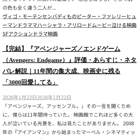
の色も全く違う二人が...
ヴィゴ・モーテンセン
バディもの
ピーター・ファレリー
ヒュ
ーマンドラマ
マハーシャラ・アリ
ロードムービー
泣ける映画
SF
アクション
ドラマ
映画
【完結】『アベンジャーズ／エンドゲーム
（Avengers: Endgame）』評価・あらすじ・ネタ
バレ解説｜11年間の集大成、映画史に残る
「3000回愛してる」
2026年1月22日
2026年1月22日
「アベンジャーズ、アッセンブル。」その一言を聞くため
に、僕らは11年間待っていた。 映画館でこれほど多くの大
人が泣いている光景を、私は見たことがありません。 2008
年の『アイアンマン』から始まったマーベル・シネマティッ