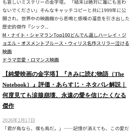
も哀しいミステリーの金字塔。 「結末は絶対に誰にも言わ
ないでください」――そんなキャッチコピーと共に1999年に公
開され、世界中の映画館から悲鳴と感嘆の溜息を引き出した
歴史的傑作『シック...
M・ナイト・シャマラン
Top100
どんでん返し
ハーレイ・ジ
ョエル・オスメント
ブルース・ウィリス
名作スリラー
泣ける
映画
ドラマ
恋愛・ロマンス
映画
【純愛映画の金字塔】『きみに読む物語（The
Notebook）』評価・あらすじ・ネタバレ解説｜
何度見ても涙腺崩壊、永遠の愛を信じたくなる
傑作
2026年2月17日
「君が鳥なら、僕も鳥だ。」——記憶が消えても、この愛だ