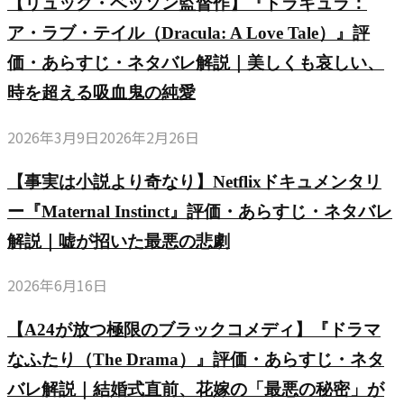
【リュック・ベッソン監督作】『ドラキュラ：
ア・ラブ・テイル（Dracula: A Love Tale）』評
価・あらすじ・ネタバレ解説｜美しくも哀しい、
時を超える吸血鬼の純愛
2026年3月9日
2026年2月26日
【事実は小説より奇なり】Netflixドキュメンタリ
ー『Maternal Instinct』評価・あらすじ・ネタバレ
解説｜嘘が招いた最悪の悲劇
2026年6月16日
【A24が放つ極限のブラックコメディ】『ドラマ
なふたり（The Drama）』評価・あらすじ・ネタ
バレ解説｜結婚式直前、花嫁の「最悪の秘密」が