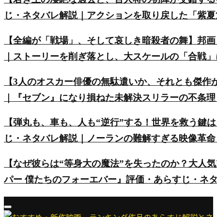
じ・ネタバレ解説｜アクションを取り戻した「紫夏
【全編が「戦場」、そして哀しき暗殺者の舞】邦画
｜ストーリーを削ぎ落とし、大スケールの「合戦」
【3人のオスカー俳優の無駄遣いか、それとも傑作
｜『セブン』になり損ねた未解決スリラーの不条理
【弾丸も、車も、人も“逆行”する！世界を救う鍵は
じ・ネタバレ解説｜ノーランの難解すぎる映像革命
【なぜ彼らは“等身大の魔法”を失ったのか？大人気
パー 僕たちのフォーエバー』評価・あらすじ・ネ
Primary