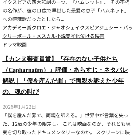
イクスピアの四大悲劇の一つ、『ハムレット』。 その不朽
の名作が、彼の11歳で早世した最愛の息子「ハムネット」
への鎮魂歌だったとしたら...
アカデミー賞
クロエ・ジャオ
シェイクスピア
ジェシー・バッ
クリー
ポール・メスカル
小説実写化
泣ける映画
ドラマ
映画
【カンヌ審査員賞】『存在のない子供たち
（Capharnaüm）』評価・あらすじ・ネタバレ
解説｜「僕を産んだ罪」で両親を訴えた少年
の、魂の叫び
2026年1月22日
「僕を産んだ罪で、両親を訴える。」世界中が言葉を失っ
た、12歳の少年の眼差し。 これは映画なのか、それとも現
実を切り取ったドキュメンタリーなのか。 スクリーンに映