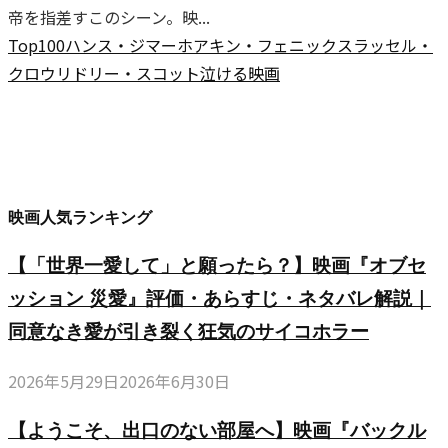
帝を指差すこのシーン。映...
Top100
ハンス・ジマー
ホアキン・フェニックス
ラッセル・
クロウ
リドリー・スコット
泣ける映画
映画人気ランキング
【「世界一愛して」と願ったら？】映画『オブセ
ッション 災愛』評価・あらすじ・ネタバレ解説｜
同意なき愛が引き裂く狂気のサイコホラー
2026年5月29日
2026年6月30日
【ようこそ、出口のない部屋へ】映画『バックル