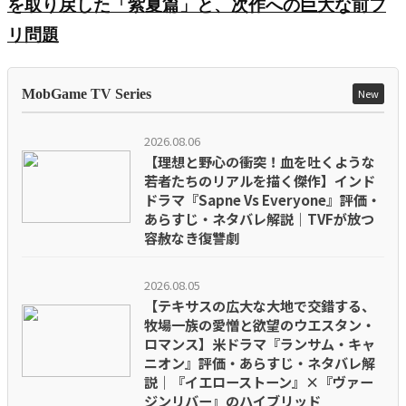
を取り戻した「紫夏篇」と、次作への巨大な前フ
リ問題
MobGame TV Series
New
2026.08.06
【理想と野心の衝突！血を吐くような
若者たちのリアルを描く傑作】インド
ドラマ『Sapne Vs Everyone』評価・
あらすじ・ネタバレ解説｜TVFが放つ
容赦なき復讐劇
2026.08.05
【テキサスの広大な大地で交錯する、
牧場一族の愛憎と欲望のウエスタン・
ロマンス】米ドラマ『ランサム・キャ
ニオン』評価・あらすじ・ネタバレ解
説｜『イエローストーン』×『ヴァー
ジンリバー』のハイブリッド