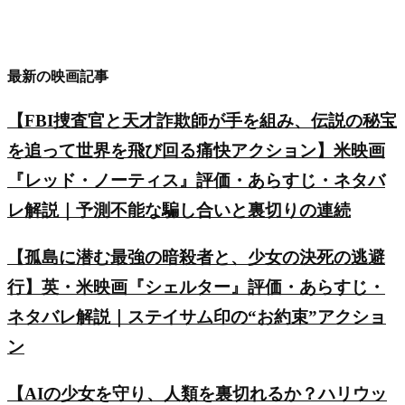
最新の映画記事
【FBI捜査官と天才詐欺師が手を組み、伝説の秘宝
を追って世界を飛び回る痛快アクション】米映画
『レッド・ノーティス』評価・あらすじ・ネタバ
レ解説｜予測不能な騙し合いと裏切りの連続
【孤島に潜む最強の暗殺者と、少女の決死の逃避
行】英・米映画『シェルター』評価・あらすじ・
ネタバレ解説｜ステイサム印の“お約束”アクショ
ン
【AIの少女を守り、人類を裏切れるか？ハリウッ