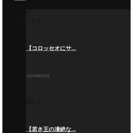
ドラマ
【コロッセオにサ…
2026年8月3日
ドラマ
【若き王の凄絶な…