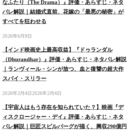
なふたり（The Drama）』評価・あらすじ・ネタ
バレ解説｜結婚式直前、花嫁の「最悪の秘密」が
すべてを狂わせる
2026年6月9日
【インド映画史上最高収益】『ドゥランダル
（Dhurandhar）』評価・あらすじ・ネタバレ解説
｜ランヴィール・シンが放つ、血と復讐の超大作
スパイ・スリラー
2026年2月4日
2026年2月4日
【宇宙人はもう存在を知られていた？】映画『デ
ィスクロージャー・デイ』評価・あらすじ・ネタ
バレ解説｜巨匠スピルバーグが描く、興収290億円