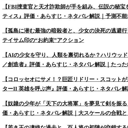
【FBI捜査官と天才詐欺師が手を組み、伝説の秘
ティス』評価・あらすじ・ネタバレ解説｜予測不能
【孤島に潜む最強の暗殺者と、少女の決死の逃避行
テイサム印の“お約束”アクション
【AIの少女を守り、人類を裏切れるか？ハリウッ
／創造者』評価・あらすじ・ネタバレ解説｜たった8
【コロッセオにサメ！？巨匠リドリー・スコットが
ターII 英雄を呼ぶ声』評価・あらすじ・ネタバレ
【奴隷の少年が「天下の大将軍」を夢見て剣を振る
価・あらすじ・ネタバレ解説｜大スケールの合戦と
【若き王の凄絶な過去と、百人将の初陣が交錯する