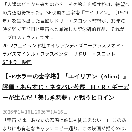
「人類はどこから来たのか？」その答えを探す旅は、絶望へ
の片道切符だった。 SF映画の金字塔『エイリアン』（1979
年）を生み出した巨匠リドリー・スコット監督が、33年の
時を経て再び同じ宇宙へと帰還した記念碑的作品、それが
『プロメテウス』です...
2012
ウェイランド社
エイリアン
ディズニープラス
ノオミ・
ラパス
マイケル・ファスベンダー
リドリー・スコット
SF
ホラー
映画
【SFホラーの金字塔】『エイリアン（Alien）』
評価・あらすじ・ネタバレ考察｜H・R・ギーガ
ーが生んだ「美しき悪夢」と戦うヒロイン
2026年1月16日
2026年1月16日
「宇宙では、あなたの悲鳴は誰にも聞こえない。」 このあ
まりにも有名なキャッチコピー通り、この映画が描くのは、