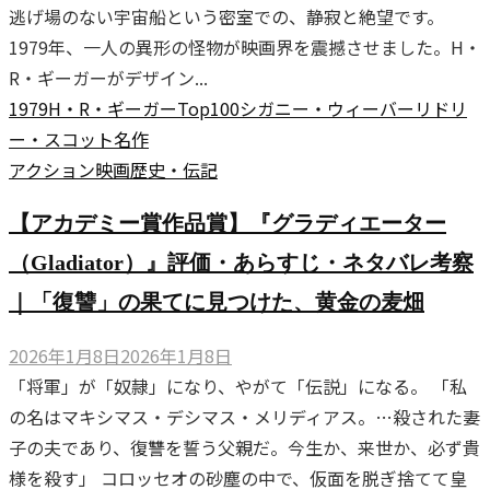
逃げ場のない宇宙船という密室での、静寂と絶望です。
1979年、一人の異形の怪物が映画界を震撼させました。H・
R・ギーガーがデザイン...
1979
H・R・ギーガー
Top100
シガニー・ウィーバー
リドリ
ー・スコット
名作
アクション
映画
歴史・伝記
【アカデミー賞作品賞】『グラディエーター
（Gladiator）』評価・あらすじ・ネタバレ考察
｜「復讐」の果てに見つけた、黄金の麦畑
2026年1月8日
2026年1月8日
「将軍」が「奴隷」になり、やがて「伝説」になる。 「私
の名はマキシマス・デシマス・メリディアス。…殺された妻
子の夫であり、復讐を誓う父親だ。今生か、来世か、必ず貴
様を殺す」 コロッセオの砂塵の中で、仮面を脱ぎ捨てて皇