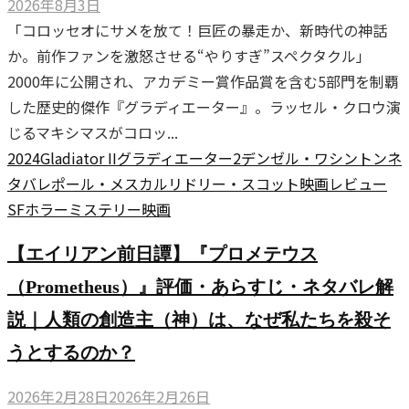
2026年8月3日
「コロッセオにサメを放て！巨匠の暴走か、新時代の神話
か。前作ファンを激怒させる“やりすぎ”スペクタクル」
2000年に公開され、アカデミー賞作品賞を含む5部門を制覇
した歴史的傑作『グラディエーター』。ラッセル・クロウ演
じるマキシマスがコロッ...
2024
Gladiator II
グラディエーター2
デンゼル・ワシントン
ネ
タバレ
ポール・メスカル
リドリー・スコット
映画レビュー
SF
ホラー
ミステリー
映画
【エイリアン前日譚】『プロメテウス
（Prometheus）』評価・あらすじ・ネタバレ解
説｜人類の創造主（神）は、なぜ私たちを殺そ
うとするのか？
2026年2月28日
2026年2月26日