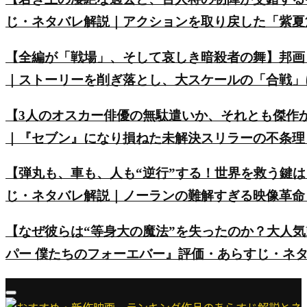
じ・ネタバレ解説｜アクションを取り戻した「紫夏
【全編が「戦場」、そして哀しき暗殺者の舞】邦画
｜ストーリーを削ぎ落とし、大スケールの「合戦」
【3人のオスカー俳優の無駄遣いか、それとも傑作
｜『セブン』になり損ねた未解決スリラーの不条理
【弾丸も、車も、人も“逆行”する！世界を救う鍵は
じ・ネタバレ解説｜ノーランの難解すぎる映像革命
【なぜ彼らは“等身大の魔法”を失ったのか？大人気
パー 僕たちのフォーエバー』評価・あらすじ・ネ
Primary