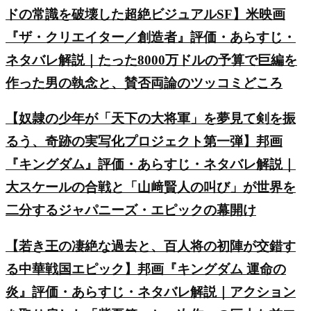
ドの常識を破壊した超絶ビジュアルSF】米映画
『ザ・クリエイター／創造者』評価・あらすじ・
ネタバレ解説｜たった8000万ドルの予算で巨編を
作った男の執念と、賛否両論のツッコミどころ
【奴隷の少年が「天下の大将軍」を夢見て剣を振
るう、奇跡の実写化プロジェクト第一弾】邦画
『キングダム』評価・あらすじ・ネタバレ解説｜
大スケールの合戦と「山﨑賢人の叫び」が世界を
二分するジャパニーズ・エピックの幕開け
【若き王の凄絶な過去と、百人将の初陣が交錯す
る中華戦国エピック】邦画『キングダム 運命の
炎』評価・あらすじ・ネタバレ解説｜アクション