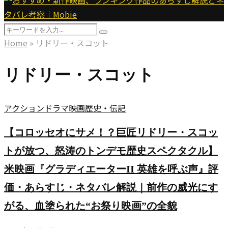
Menu
Search
Search
for:
Home
»
リドリー・スコット
リドリー・スコット
アクション
ドラマ
映画
歴史・伝記
【コロッセオにサメ！？巨匠リドリー・スコッ
トが放つ、怒涛のトンデモ歴史スペクタクル】
米映画『グラディエーターII 英雄を呼ぶ声』評
価・あらすじ・ネタバレ解説｜前作の威光にす
がる、血塗られた“お祭り映画”の全貌