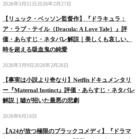
2026年3月31日
2026年2月27日
【リュック・ベッソン監督作】『ドラキュラ：
ア・ラブ・テイル（Dracula: A Love Tale）』評
価・あらすじ・ネタバレ解説｜美しくも哀しい、
時を超える吸血鬼の純愛
2026年3月9日
2026年2月26日
【事実は小説より奇なり】Netflixドキュメンタリ
ー『Maternal Instinct』評価・あらすじ・ネタバレ
解説｜嘘が招いた最悪の悲劇
2026年6月16日
【A24が放つ極限のブラックコメディ】『ドラマ