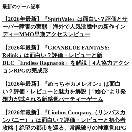
最新のゲーム記事
【2026年最新】『SpiritVale』は面白い？評価とサ
ーバー障害の実態｜海外で人気沸騰中の新作イン
ディーMMO早期アクセスレビュー
【2026年最新】『GRANBLUE FANTASY:
Relink』は面白い？評価・レビューと新
DLC「Endless Ragnarok」を解説｜4人協力アクシ
ョンRPGの完成形
【2026年最新】『めっちゃカメレオン』は面白
い？評価・レビューと魅力を解説｜”絵心”より発
想力が試される新感覚パーティーゲーム
【2026年最新】『Limbus Company（リンバスカ
ンパニー）』は面白い？評価・レビューと初心者
攻略｜絶望の都市を巡る、常識破りの神運営RPG