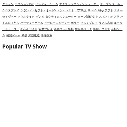
クション
アクションRPG
インディーゲーム
エクストラクションシューター
オープンワールド
クロスプレイ
グランド・セフト・オートV エンハンスト
ゴア表現
サバイバルクラフト
スター
セイヴァー
ソウルライク
ゾンビ
タクティカルシューター
ターン制RPG
トレハン
ハクスラ
バ
トルロイヤル
パーティーゲーム
ヒーローシューター
ホラー
マルチプレイ
リアル志向
ルータ
ーシューター
初心者ガイド
協力プレイ
基本プレイ無料
推奨スペック
早期アクセス
有料ゲー
ム
格闘ゲーム
武侠
武器改造
海洋探索
Popular TV Show
【2026年】リバース：1999は面白い？評価・レビ
ューと初心者攻略｜映画のような「時間逆行」
RPG
【2026年】ハートピアスローライフ（Heartopia）
は面白い？評価・レビューと初心者攻略｜スタミ
ナ無制限の「沼」ライフシム
【2026年】NARAKA: BLADEPOINTは面白い？
評価・レビューと初心者攻略｜剣と魔法の「格ゲ