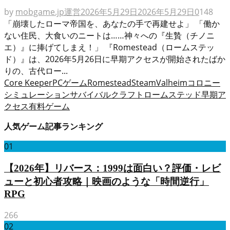
by
mobgame.jp運営
2026年5月29日
2026年5月29日
0
148
「崩壊したローマ帝国を、あなたの手で再建せよ」 「働か
ない住民、大食いのニートは……神々への『生贄（チノニ
エ）』に捧げてしまえ！」 『Romestead（ロームステッ
ド）』は、2026年5月26日に早期アクセスが開始されたばか
りの、古代ロー...
Core Keeper
PCゲーム
Romestead
Steam
Valheim
コロニー
シミュレーション
サバイバルクラフト
ロームステッド
早期ア
クセス
有料ゲーム
人気ゲーム記事ランキング
01
【2026年】リバース：1999は面白い？評価・レビ
ューと初心者攻略｜映画のような「時間逆行」
RPG
266
02