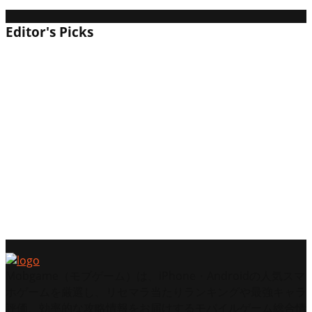
ーバトロワ」の現在地
Editor's Picks
【2026年】リバース：1999は面白い？評価・レビ
ューと初心者攻略｜映画のような「時間逆行」
RPG
【2026年】StarRuptureは面白い？評価・レビュー
と初心者攻略｜Green Hell開発のSF基地建設サバ
イバル
【2026年】Battlefield 6 (BF6) は面白い？評価・レ
ビューと初心者攻略｜「破壊」と「現代戦」が帰
ってきた！
Mobgame（モブゲーム）は、iPhone・Androidの人気スマ
ホゲームを厳選し、リセマラ当たりランキングや最強キャラ
評価、効率的な攻略情報をお届けするモバイルゲーム総合情