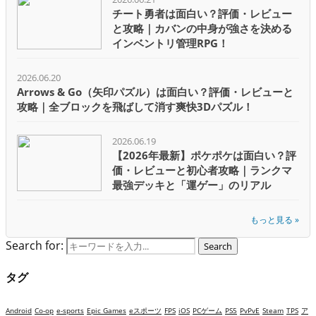
チート勇者は面白い？評価・レビュー
と攻略｜カバンの中身が強さを決める
インベントリ管理RPG！
2026.06.20
Arrows & Go（矢印パズル）は面白い？評価・レビューと
攻略｜全ブロックを飛ばして消す爽快3Dパズル！
2026.06.19
【2026年最新】ポケポケは面白い？評
価・レビューと初心者攻略｜ランクマ
最強デッキと「運ゲー」のリアル
もっと見る »
Search for:
Search
タグ
Android
Co-op
e-sports
Epic Games
eスポーツ
FPS
iOS
PCゲーム
PS5
PvPvE
Steam
TPS
ア