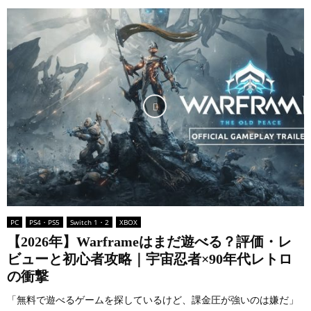
PC
PS4・PS5
Switch 1・2
XBOX
【2026年】Warframeはまだ遊べる？評価・レ
ビューと初心者攻略｜宇宙忍者×90年代レトロ
の衝撃
「無料で遊べるゲームを探しているけど、課金圧が強いのは嫌だ」