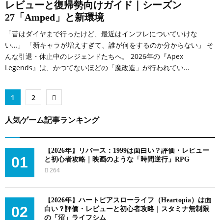
レビューと復帰勢向けガイド｜シーズン
27「Amped」と新環境
「昔はダイヤまで行ったけど、最近はインフレについていけな
い…」 「新キャラが増えすぎて、誰が何をするのか分からない」 そ
んな引退・休止中のレジェンドたちへ。 2026年の『Apex
Legends』は、かつてないほどの「魔改造」が行われてい...
投
1
2
稿
人気ゲーム記事ランキング
の
ペ
【2026年】リバース：1999は面白い？評価・レビュー
01
と初心者攻略｜映画のような「時間逆行」RPG
ー
264
ジ
送
【2026年】ハートピアスローライフ（Heartopia）は面
02
白い？評価・レビューと初心者攻略｜スタミナ無制限
の「沼」ライフシム