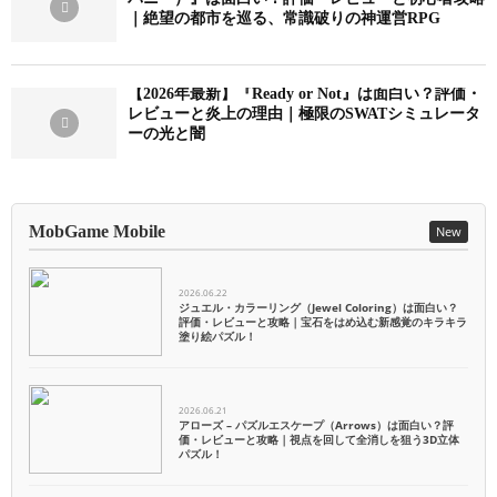
｜絶望の都市を巡る、常識破りの神運営RPG
【2026年最新】『Ready or Not』は面白い？評価・
レビューと炎上の理由｜極限のSWATシミュレータ
ーの光と闇
MobGame Mobile
New
2026.06.22
ジュエル・カラーリング（Jewel Coloring）は面白い？
評価・レビューと攻略｜宝石をはめ込む新感覚のキラキラ
塗り絵パズル！
2026.06.21
アローズ – パズルエスケープ（Arrows）は面白い？評
価・レビューと攻略｜視点を回して全消しを狙う3D立体
パズル！