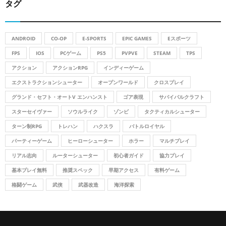
タグ
c
E
h
f
A
o
ANDROID
CO-OP
E-SPORTS
EPIC GAMES
Eスポーツ
r
R
FPS
IOS
PCゲーム
PS5
PVPVE
STEAM
TPS
:
アクション
アクションRPG
インディーゲーム
C
エクストラクションシューター
オープンワールド
クロスプレイ
H
グランド・セフト・オートV エンハンスト
ゴア表現
サバイバルクラフト
スターセイヴァー
ソウルライク
ゾンビ
タクティカルシューター
ターン制RPG
トレハン
ハクスラ
バトルロイヤル
パーティーゲーム
ヒーローシューター
ホラー
マルチプレイ
リアル志向
ルーターシューター
初心者ガイド
協力プレイ
基本プレイ無料
推奨スペック
早期アクセス
有料ゲーム
格闘ゲーム
武侠
武器改造
海洋探索