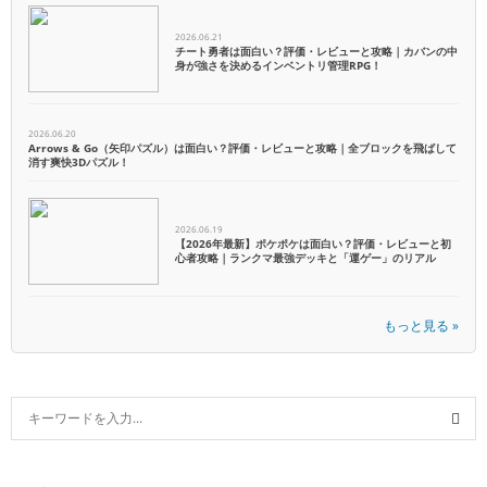
2026.06.21
チート勇者は面白い？評価・レビューと攻略｜カバンの中
身が強さを決めるインベントリ管理RPG！
2026.06.20
Arrows & Go（矢印パズル）は面白い？評価・レビューと攻略｜全ブロックを飛ばして
消す爽快3Dパズル！
2026.06.19
【2026年最新】ポケポケは面白い？評価・レビューと初
心者攻略｜ランクマ最強デッキと「運ゲー」のリアル
もっと見る »
S
e
a
S
r