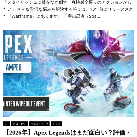
「スタイリッシュに敵をなぎ倒す、爽快感全振りのアクションがし
たい」 そんな贅沢な悩みを解決する答えは、13年前にリリースされ
た『Warframe』にあります。 「宇宙忍者（Spa...
PC
PS4・PS5
Switch 1・2
XBOX
【2026年】Apex Legendsはまだ面白い？評価・