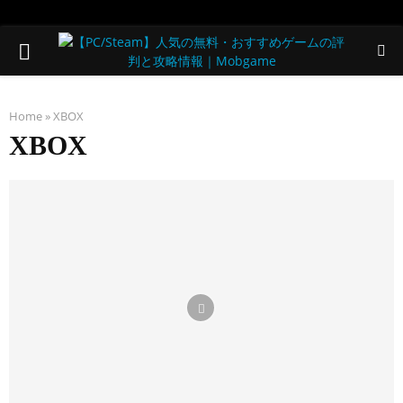
PRIMARY
MENU
Home
»
XBOX
XBOX