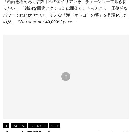
「画面を埋め尽くす数千匹のエイリアンを、チェーンソーで叩き切
りたい」 「繊細な回避アクションは面倒だ。もっとこう、圧倒的な
パワーでねじ伏せたい」 そんな「漢（オトコ）の夢」を具現化した
のが、『Warhammer 40,000: Space ...
PC
PS4・PS5
Switch 1・2
XBOX