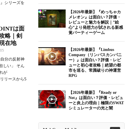
AN』シリーズを
【2026年最新】『めっちゃカ
メレオン』は面白い？評価・
レビューと魅力を解説｜”絵
POINTは面
心”より発想力が試される新感
覚パーティーゲーム
攻略｜剣
現在地
【2026年最新】『Limbus
05
Company（リンバスカンパニ
「自分の反射神
ー）』は面白い？評価・レビ
欲しい」 そん
ューと初心者攻略｜絶望の都
市を巡る、常識破りの神運営
れが
RPG
1年のリリースから5
【2026年最新】『Ready or
Not』は面白い？評価・レビュ
ーと炎上の理由｜極限のSWAT
シミュレーターの光と闇