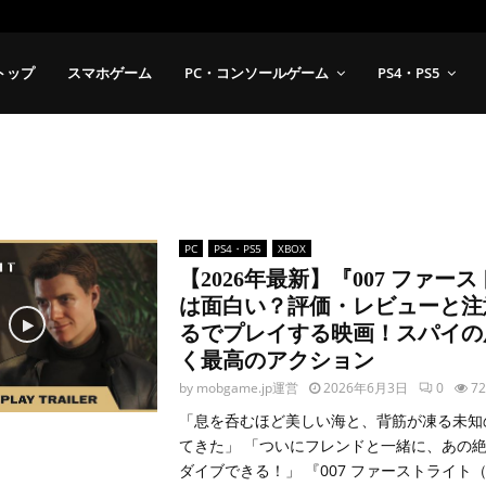
トップ
スマホゲーム
PC・コンソールゲーム
PS4・PS5
PC
PS4・PS5
XBOX
【2026年最新】『007 ファー
は面白い？評価・レビューと注
るでプレイする映画！スパイの
く最高のアクション
by
mobgame.jp運営
2026年6月3日
0
72
「息を呑むほど美しい海と、背筋が凍る未知
てきた」 「ついにフレンドと一緒に、あの
ダイブできる！」 『007 ファーストライト（007