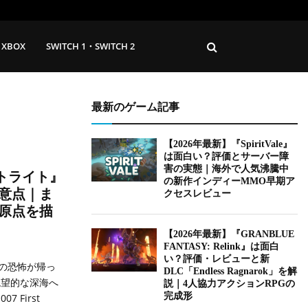
XBOX
SWITCH 1・SWITCH 2
最新のゲーム記事
【2026年最新】『SpiritVale』
は面白い？評価とサーバー障
害の実態｜海外で人気沸騰中
ストライト』
の新作インディーMMO早期ア
意点｜ま
クセスレビュー
原点を描
【2026年最新】『GRANBLUE
FANTASY: Relink』は面白
い？評価・レビューと新
の恐怖が帰っ
DLC「Endless Ragnarok」を解
絶望的な深海へ
説｜4人協力アクションRPGの
完成形
 First