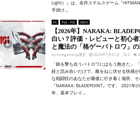
Light）』は、名作ステルスゲーム『HITM
手掛け...
PC
PS4・PS5
XBOX
【2026年】NARAKA: BLADE
白い？評価・レビューと初心者
と魔法の「格ゲーバトロワ」の
by
mobgame.jp運営
2026年1月21日
0
2
「銃を撃ち合うバトロワにはもう飽きた」 
経と読み合いだけで、敵をねじ伏せる快感が
な戦闘狂のあなたが最後に行き着く場所、そ
『NARAKA: BLADEPOINT』です。 202
年、基本プレイ...