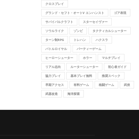
クロスプレイ
グランド・セフト・オートV エンハンスト
ゴア表現
サバイバルクラフト
スターセイヴァー
ソウルライク
ゾンビ
タクティカルシューター
ターン制RPG
トレハン
ハクスラ
バトルロイヤル
パーティーゲーム
ヒーローシューター
ホラー
マルチプレイ
リアル志向
ルーターシューター
初心者ガイド
協力プレイ
基本プレイ無料
推奨スペック
早期アクセス
有料ゲーム
格闘ゲーム
武侠
武器改造
海洋探索