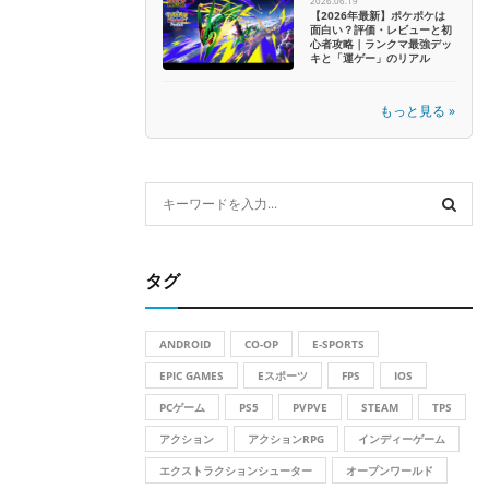
2026.06.19
【2026年最新】ポケポケは
面白い？評価・レビューと初
心者攻略｜ランクマ最強デッ
キと「運ゲー」のリアル
もっと見る »
S
e
a
S
r
タグ
c
E
h
f
A
ANDROID
CO-OP
E-SPORTS
o
r
EPIC GAMES
Eスポーツ
FPS
IOS
R
:
PCゲーム
PS5
PVPVE
STEAM
TPS
C
アクション
アクションRPG
インディーゲーム
H
エクストラクションシューター
オープンワールド