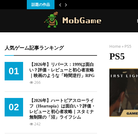
話題の作品
Home
»
PS5
人気ゲーム記事ランキング
PS5
【2026年】リバース：1999は面白
01
い？評価・レビューと初心者攻略
｜映画のような「時間逆行」RPG
266
【2026年】ハートピアスローライ
02
フ（Heartopia）は面白い？評価・
レビューと初心者攻略｜スタミナ
無制限の「沼」ライフシム
242