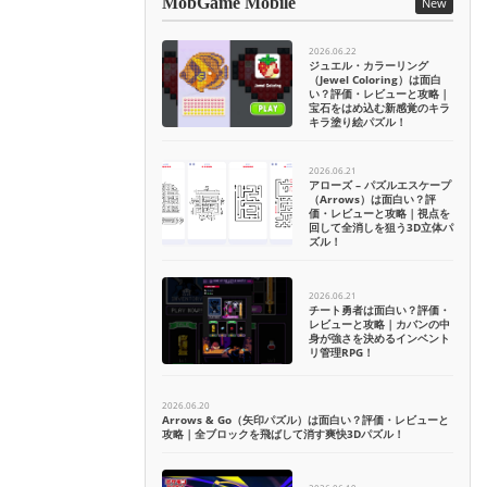
MobGame Mobile
New
2026.06.22
ジュエル・カラーリング
（Jewel Coloring）は面白
い？評価・レビューと攻略｜
宝石をはめ込む新感覚のキラ
キラ塗り絵パズル！
2026.06.21
アローズ – パズルエスケープ
（Arrows）は面白い？評
価・レビューと攻略｜視点を
回して全消しを狙う3D立体パ
ズル！
2026.06.21
チート勇者は面白い？評価・
レビューと攻略｜カバンの中
身が強さを決めるインベント
リ管理RPG！
2026.06.20
Arrows & Go（矢印パズル）は面白い？評価・レビューと
攻略｜全ブロックを飛ばして消す爽快3Dパズル！