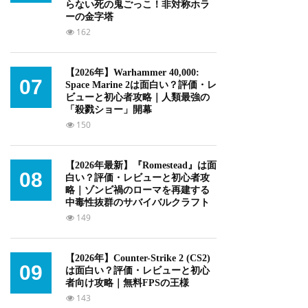
らない死の鬼ごっこ！非対称ホラ
ーの金字塔
162
【2026年】Warhammer 40,000:
07
Space Marine 2は面白い？評価・レ
ビューと初心者攻略｜人類最強の
「殺戮ショー」開幕
150
【2026年最新】『Romestead』は面
08
白い？評価・レビューと初心者攻
略｜ゾンビ禍のローマを再建する
中毒性抜群のサバイバルクラフト
149
【2026年】Counter-Strike 2 (CS2)
09
は面白い？評価・レビューと初心
者向け攻略｜無料FPSの王様
143