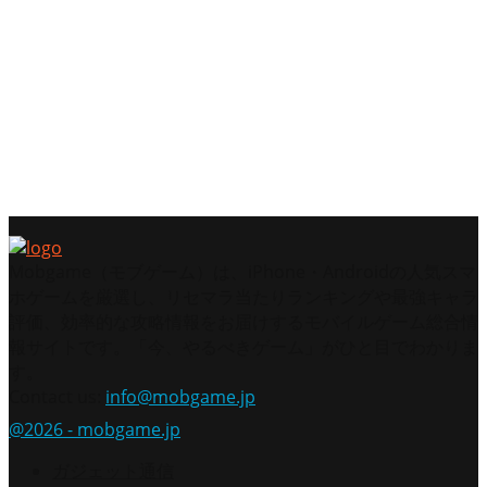
【2026年】Warhammer 40,000: Space Marine 2は
面白い？評価・レビューと初心者攻略｜人類最強
の「殺戮ショー」開幕
【2026年最新】『スターセイヴァー』は面白い？
評価・レビューと攻略の罠｜緩和で激変したウマ
娘×スタレ風RPGのリアルな現状
Mobgame（モブゲーム）は、iPhone・Androidの人気スマ
ホゲームを厳選し、リセマラ当たりランキングや最強キャラ
評価、効率的な攻略情報をお届けするモバイルゲーム総合情
報サイトです。「今、やるべきゲーム」がひと目でわかりま
す。
Contact us:
info@mobgame.jp
@2026 - mobgame.jp
ガジェット通信