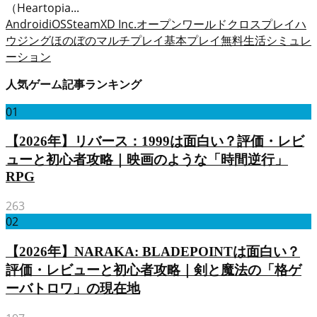
（Heartopia...
Android
iOS
Steam
XD Inc.
オープンワールド
クロスプレイ
ハ
ウジング
ほのぼの
マルチプレイ
基本プレイ無料
生活シミュレ
ーション
人気ゲーム記事ランキング
01
【2026年】リバース：1999は面白い？評価・レビ
ューと初心者攻略｜映画のような「時間逆行」
RPG
263
02
【2026年】NARAKA: BLADEPOINTは面白い？
評価・レビューと初心者攻略｜剣と魔法の「格ゲ
ーバトロワ」の現在地