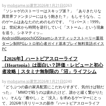
by
mobgame.jp運営
2026年1月21日
0
263
「ソシャゲのストーリーはスキップ派？」 「ありきたりな
異世界ファンタジーにはもう飽きた？」 もしそうなら、こ
のゲームはあなたのためのものです。 『リバース：1999』
は、世紀末から時間を逆行していく「ストーム」という現象
を追う、シネマティッ...
Android
Bluepoch
iOS
Steam
シネマティック
ストーリー重視
ターン制RPG
レトロ
初心者ガイド
基本プレイ無料
英語ボイス
PC
【2026年】ハートピアスローライフ
（Heartopia）は面白い？評価・レビューと初心
者攻略｜スタミナ無制限の「沼」ライフシム
by
mobgame.jp運営
2026年1月21日
0
240
「どうぶつの森の家具配置にこだわりすぎて、気付けば朝だ
った」 「MMOで戦うのは疲れたけど、誰かと緩く繋がりた
い」 そんな「癒やし」と「没入」を求めるゲーマーにとっ
て、2026年1月リリースの新作『ハートピアスローライフ