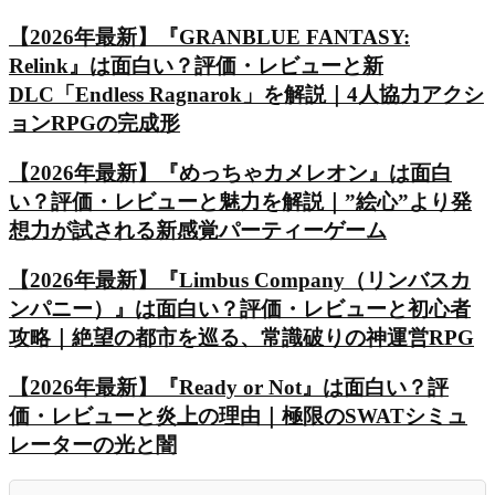
【2026年最新】『GRANBLUE FANTASY:
Relink』は面白い？評価・レビューと新
DLC「Endless Ragnarok」を解説｜4人協力アクシ
ョンRPGの完成形
【2026年最新】『めっちゃカメレオン』は面白
い？評価・レビューと魅力を解説｜”絵心”より発
想力が試される新感覚パーティーゲーム
【2026年最新】『Limbus Company（リンバスカ
ンパニー）』は面白い？評価・レビューと初心者
攻略｜絶望の都市を巡る、常識破りの神運営RPG
【2026年最新】『Ready or Not』は面白い？評
価・レビューと炎上の理由｜極限のSWATシミュ
レーターの光と闇