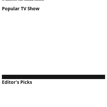
Popular TV Show
【2026年】ハートピアスローライフ（Heartopia）
は面白い？評価・レビューと初心者攻略｜スタミ
ナ無制限の「沼」ライフシム
【2026年】NARAKA: BLADEPOINTは面白い？
評価・レビューと初心者攻略｜剣と魔法の「格ゲ
ーバトロワ」の現在地
【2026年】PUBGはまだ面白い？評価・レビュー
と初心者向け生存ガイド｜元祖バトロワの「今」
Editor's Picks
【2026年】フォートナイトは面白い？評価・レビ
ューと初心者向け始め方ガイド｜ブレインロット
も流行中！