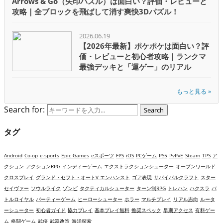
Arrows & Go（矢印パズル）は面白い？評価・レビューと
攻略｜全ブロックを飛ばして消す爽快3Dパズル！
2026.06.19
【2026年最新】ポケポケは面白い？評
価・レビューと初心者攻略｜ランクマ
最強デッキと「運ゲー」のリアル
もっと見る »
Search for:
Search
タグ
Android
Co-op
e-sports
Epic Games
eスポーツ
FPS
iOS
PCゲーム
PS5
PvPvE
Steam
TPS
ア
クション
アクションRPG
インディーゲーム
エクストラクションシューター
オープンワールド
クロスプレイ
グランド・セフト・オートV エンハンスト
ゴア表現
サバイバルクラフト
スター
セイヴァー
ソウルライク
ゾンビ
タクティカルシューター
ターン制RPG
トレハン
ハクスラ
バ
トルロイヤル
パーティーゲーム
ヒーローシューター
ホラー
マルチプレイ
リアル志向
ルータ
ーシューター
初心者ガイド
協力プレイ
基本プレイ無料
推奨スペック
早期アクセス
有料ゲー
ム
格闘ゲーム
武侠
武器改造
海洋探索