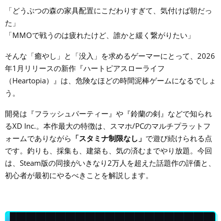
「どうぶつの森の家具配置にこだわりすぎて、気付けば朝だっ
た」
「MMOで戦うのは疲れたけど、誰かと緩く繋がりたい」
そんな「癒やし」と「没入」を求めるゲーマーにとって、2026
年1月リリースの新作『ハートピアスローライフ
（Heartopia）』は、危険なほどの時間泥棒ゲームになるでしょ
う。
開発は『フラッシュパーティー』や『鈴蘭の剣』などで知られ
るXD Inc.。本作最大の特徴は、スマホ/PCのマルチプラットフ
ォームでありながら
「スタミナ制限なし」
で遊び続けられる点
です。釣りも、採集も、建築も、気の済むまでやり放題。今回
は、Steam版の同接がいきなり2万人を超えた話題作の評価と、
初心者が最初にやるべきことを解説します。