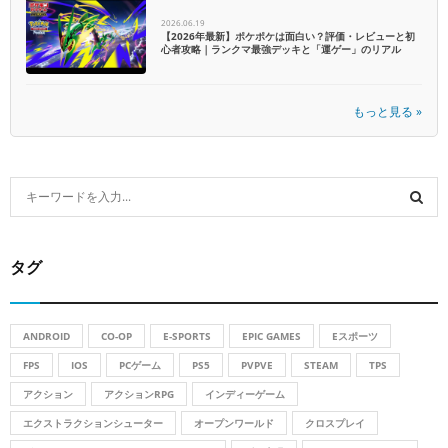
2026.06.19
【2026年最新】ポケポケは面白い？評価・レビューと初
心者攻略｜ランクマ最強デッキと「運ゲー」のリアル
もっと見る »
S
e
a
S
r
タグ
c
E
h
f
A
o
ANDROID
CO-OP
E-SPORTS
EPIC GAMES
Eスポーツ
r
R
FPS
IOS
PCゲーム
PS5
PVPVE
STEAM
TPS
:
アクション
アクションRPG
インディーゲーム
C
エクストラクションシューター
オープンワールド
クロスプレイ
H