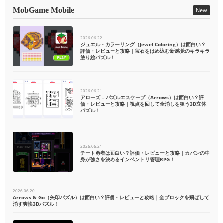
MobGame Mobile
New
2026.06.22
ジュエル・カラーリング（Jewel Coloring）は面白い？
評価・レビューと攻略｜宝石をはめ込む新感覚のキラキラ
塗り絵パズル！
2026.06.21
アローズ – パズルエスケープ（Arrows）は面白い？評
価・レビューと攻略｜視点を回して全消しを狙う3D立体
パズル！
2026.06.21
チート勇者は面白い？評価・レビューと攻略｜カバンの中
身が強さを決めるインベントリ管理RPG！
2026.06.20
Arrows & Go（矢印パズル）は面白い？評価・レビューと攻略｜全ブロックを飛ばして
消す爽快3Dパズル！