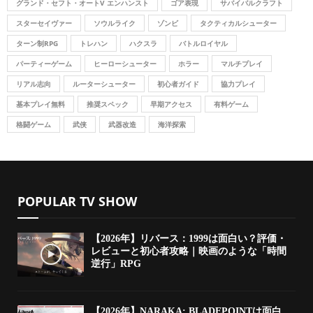
グランド・セフト・オートV エンハンスト
ゴア表現
サバイバルクラフト
スターセイヴァー
ソウルライク
ゾンビ
タクティカルシューター
ターン制RPG
トレハン
ハクスラ
バトルロイヤル
パーティーゲーム
ヒーローシューター
ホラー
マルチプレイ
リアル志向
ルーターシューター
初心者ガイド
協力プレイ
基本プレイ無料
推奨スペック
早期アクセス
有料ゲーム
格闘ゲーム
武侠
武器改造
海洋探索
POPULAR TV SHOW
【2026年】リバース：1999は面白い？評価・
レビューと初心者攻略｜映画のような「時間
逆行」RPG
【2026年】NARAKA: BLADEPOINTは面白