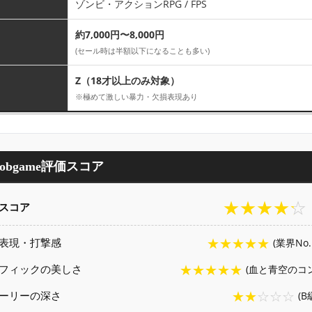
ゾンビ・アクションRPG / FPS
約7,000円〜8,000円
(セール時は半額以下になることも多い)
Z（18才以上のみ対象）
※極めて激しい暴力・欠損表現あり
Mobgame評価スコア
★★★★☆
スコア
★★★★★
表現・打撃感
(業界No
★★★★★
フィックの美しさ
(血と青空のコ
★★☆☆☆
ーリーの深さ
(