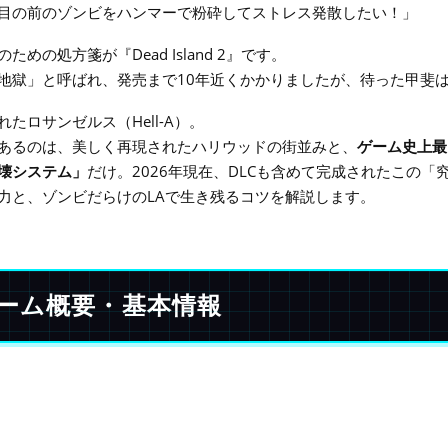
目の前のゾンビをハンマーで粉砕してストレス発散したい！」
ための処方箋が『Dead Island 2』です。
地獄」と呼ばれ、発売まで10年近くかかりましたが、待った甲斐
たロサンゼルス（Hell-A）。
あるのは、美しく再現されたハリウッドの街並みと、
ゲーム史上最
壊システム」
だけ。2026年現在、DLCも含めて完成されたこの「
力と、ゾンビだらけのLAで生き残るコツを解説します。
 ゲーム概要・基本情報