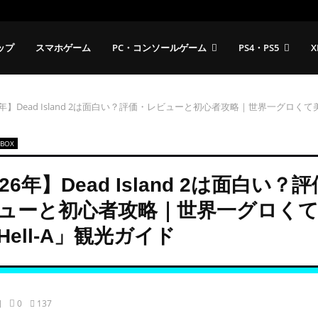
ップ
スマホゲーム
PC・コンソールゲーム
PS4・PS5
X
6年】Dead Island 2は面白い？評価・レビューと初心者攻略｜世界一グロくて美
XBOX
26年】Dead Island 2は面白い？
ューと初心者攻略｜世界一グロく
Hell-A」観光ガイド
日
0
137