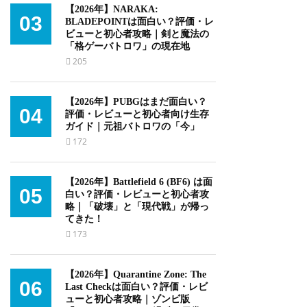
【2026年】NARAKA:
03
BLADEPOINTは面白い？評価・レ
ビューと初心者攻略｜剣と魔法の
「格ゲーバトロワ」の現在地
205
【2026年】PUBGはまだ面白い？
04
評価・レビューと初心者向け生存
ガイド｜元祖バトロワの「今」
172
【2026年】Battlefield 6 (BF6) は面
05
白い？評価・レビューと初心者攻
略｜「破壊」と「現代戦」が帰っ
てきた！
173
【2026年】Quarantine Zone: The
06
Last Checkは面白い？評価・レビ
ューと初心者攻略｜ゾンビ版