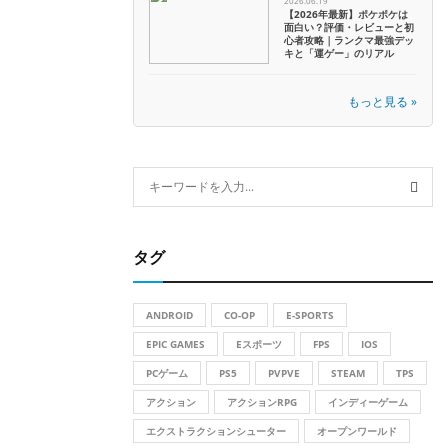
2026.06.19
【2026年最新】ポケポケは
面白い？評価・レビューと初
心者攻略｜ランクマ最強デッ
キと「運ゲー」のリアル
もっと見る »
S
e
a
S
r
タグ
c
E
h
f
A
ANDROID
CO-OP
E-SPORTS
o
r
EPIC GAMES
Eスポーツ
FPS
IOS
R
:
PCゲーム
PS5
PVPVE
STEAM
TPS
C
アクション
アクションRPG
インディーゲーム
H
エクストラクションシューター
オープンワールド