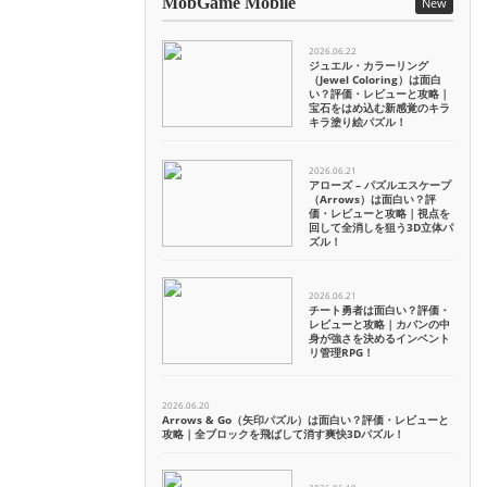
MobGame Mobile
New
2026.06.22
ジュエル・カラーリング
（Jewel Coloring）は面白
い？評価・レビューと攻略｜
宝石をはめ込む新感覚のキラ
キラ塗り絵パズル！
2026.06.21
アローズ – パズルエスケープ
（Arrows）は面白い？評
価・レビューと攻略｜視点を
回して全消しを狙う3D立体パ
ズル！
2026.06.21
チート勇者は面白い？評価・
レビューと攻略｜カバンの中
身が強さを決めるインベント
リ管理RPG！
2026.06.20
Arrows & Go（矢印パズル）は面白い？評価・レビューと
攻略｜全ブロックを飛ばして消す爽快3Dパズル！