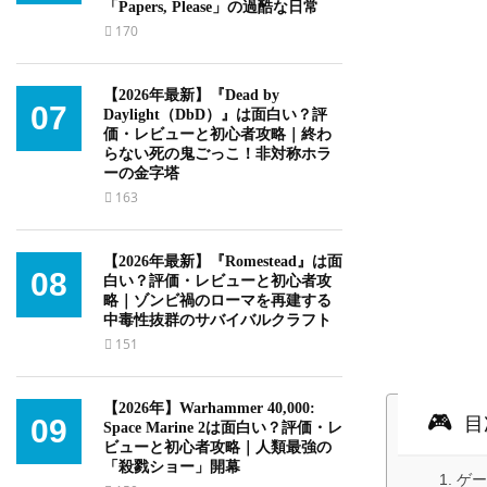
「Papers, Please」の過酷な日常
170
【2026年最新】『Dead by
07
Daylight（DbD）』は面白い？評
価・レビューと初心者攻略｜終わ
らない死の鬼ごっこ！非対称ホラ
ーの金字塔
163
【2026年最新】『Romestead』は面
08
白い？評価・レビューと初心者攻
略｜ゾンビ禍のローマを再建する
中毒性抜群のサバイバルクラフト
151
【2026年】Warhammer 40,000:
09
目
Space Marine 2は面白い？評価・レ
ビューと初心者攻略｜人類最強の
「殺戮ショー」開幕
1. 