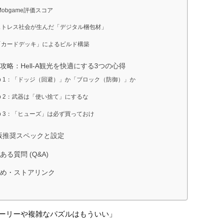
 Mobgame評価スコア
 ストレス社会が生んだ「デジタル梱包材」
 「カードデッキ」によるビルド構築
盤攻略：Hell-A観光を快適にする3つの心得
ep 1：「ドッジ（回避）」か「ブロック（防御）」か
ep 2：武器は「使い捨て」にするな
ep 3：「ヒューズ」は必ず買っておけ
PC版推奨スペックと設定
くある質問 (Q&A)
まとめ・ストアリンク
ーリーや複雑なパズルはもういい」