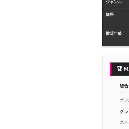
ジャンル
価格
推奨年齢
🏆 
総合
ゴア
グラ
スト