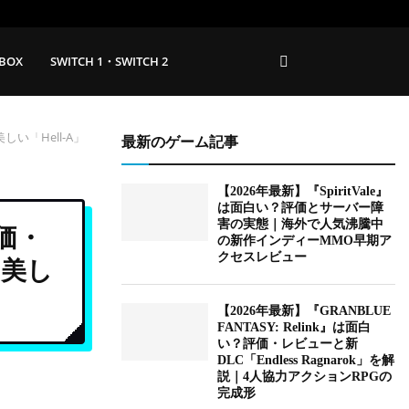
BOX
SWITCH 1・SWITCH 2
しい「Hell-A」
最新のゲーム記事
【2026年最新】『SpiritVale』
は面白い？評価とサーバー障
害の実態｜海外で人気沸騰中
評価・
の新作インディーMMO早期ア
クセスレビュー
て美し
【2026年最新】『GRANBLUE
FANTASY: Relink』は面白
い？評価・レビューと新
DLC「Endless Ragnarok」を解
説｜4人協力アクションRPGの
完成形