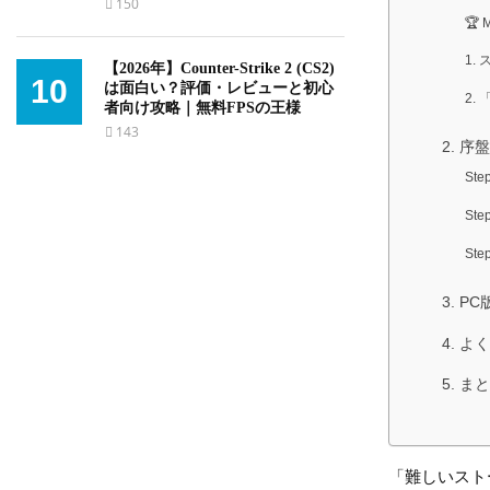
150
🏆
1.
【2026年】Counter-Strike 2 (CS2)
10
は面白い？評価・レビューと初心
2.
者向け攻略｜無料FPSの王様
143
2. 序
St
St
St
3. 
4. よ
5. 
「難しいスト