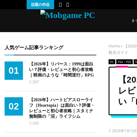
話題の作品
ト
Home
»
【202
人気ゲーム記事ランキング
観光ガイド
PC
PS4・PS5
【2026年】リバース：1999は面白
01
い？評価・レビューと初心者攻略
｜映画のような「時間逆行」RPG
【20
267
レビ
い「
【2026年】ハートピアスローライ
02
フ（Heartopia）は面白い？評価・
レビューと初心者攻略｜スタミナ
無制限の「沼」ライフシム
242
2026年1月12