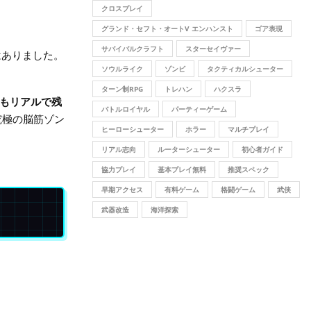
クロスプレイ
グランド・セフト・オートV エンハンスト
ゴア表現
サバイバルクラフト
スターセイヴァー
はありました。
ソウルライク
ゾンビ
タクティカルシューター
ターン制RPG
トレハン
ハクスラ
もリアルで残
バトルロイヤル
パーティーゲーム
究極の脳筋ゾン
ヒーローシューター
ホラー
マルチプレイ
リアル志向
ルーターシューター
初心者ガイド
協力プレイ
基本プレイ無料
推奨スペック
早期アクセス
有料ゲーム
格闘ゲーム
武侠
武器改造
海洋探索