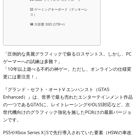
⌨️ ゲーミングキーボード（テンキーレ
ス）
💾 大容量 SSD (1TB〜)
「圧倒的な美麗グラフィックで蘇るロスサントス。しかし、PC
ゲーマーへの試練は多難？」
「10年以上遊べる不朽の神ゲー。ただし、オンラインの仕様変
更には要注意！」
『グランド・セフト・オートV エンハンスト（GTA5
Enhanced）』は、世界で最も売れたエンターテインメント作品
の一つであるGTA5に、レイトレーシングやDLSS対応など、次
世代機向けのグラフィック強化を施したPC向けの最新バージョ
ンです。
PS5やXbox Series X|Sで先行導入されていた要素（HSWの車改