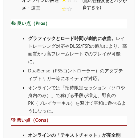
オンラインの快適
(謎の仕様変更とバグが
さ・運営
多すぎる)
☆☆
👍 良い点（Pros）
グラフィックとロード時間が劇的に改善。
レイ
トレーシング対応やDLSS/FSRの追加により、高
画質かつ高フレームレートでのプレイが可能
に。
DualSense（PS5コントローラー）のアダプテ
ィブトリガー等にネイティブ対応。
オンラインでは「招待限定セッション（ソロや
身内のみ）」で稼げる手段が増え、野良の
PK（プレイヤーキル）を避けて平和に遊べるよ
うになった。
👎 悪い点（Cons）
オンラインの「テキストチャット」が完全削