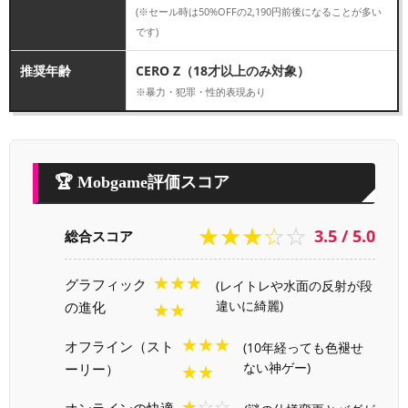
(※セール時は50%OFFの2,190円前後になることが多い
です)
推奨年齢
CERO Z（18才以上のみ対象）
※暴力・犯罪・性的表現あり
🏆 Mobgame評価スコア
★★★☆☆
3.5 / 5.0
総合スコア
★★★
グラフィック
(レイトレや水面の反射が段
の進化
違いに綺麗)
★★
★★★
オフライン（スト
(10年経っても色褪せ
ーリー）
ない神ゲー)
★★
★☆☆