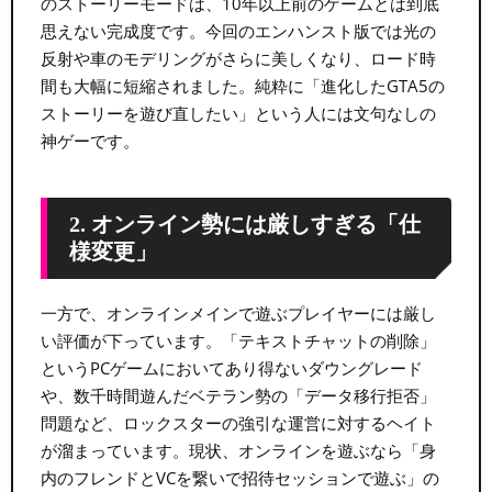
のストーリーモードは、10年以上前のゲームとは到底
思えない完成度です。今回のエンハンスト版では光の
反射や車のモデリングがさらに美しくなり、ロード時
間も大幅に短縮されました。純粋に「進化したGTA5の
ストーリーを遊び直したい」という人には文句なしの
神ゲーです。
2. オンライン勢には厳しすぎる「仕
様変更」
一方で、オンラインメインで遊ぶプレイヤーには厳し
い評価が下っています。「テキストチャットの削除」
というPCゲームにおいてあり得ないダウングレード
や、数千時間遊んだベテラン勢の「データ移行拒否」
問題など、ロックスターの強引な運営に対するヘイト
が溜まっています。現状、オンラインを遊ぶなら「身
内のフレンドとVCを繋いで招待セッションで遊ぶ」の