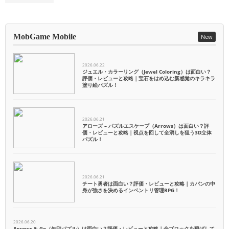
MobGame Mobile
New
2026.06.22
ジュエル・カラーリング（Jewel Coloring）は面白い？
評価・レビューと攻略｜宝石をはめ込む新感覚のキラキラ
塗り絵パズル！
2026.06.21
アローズ – パズルエスケープ（Arrows）は面白い？評
価・レビューと攻略｜視点を回して全消しを狙う3D立体
パズル！
2026.06.21
チート勇者は面白い？評価・レビューと攻略｜カバンの中
身が強さを決めるインベントリ管理RPG！
2026.06.20
Arrows & Go（矢印パズル）は面白い？評価・レビューと攻略｜全ブロックを飛ばして