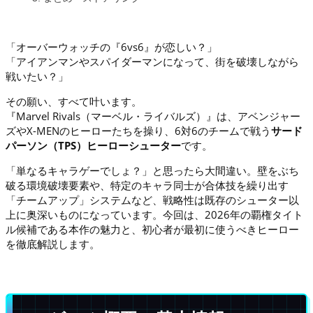
「オーバーウォッチの『6vs6』が恋しい？」
「アイアンマンやスパイダーマンになって、街を破壊しながら
戦いたい？」
その願い、すべて叶います。
『Marvel Rivals（マーベル・ライバルズ）』は、アベンジャー
ズやX-MENのヒーローたちを操り、6対6のチームで戦う
サード
パーソン（TPS）ヒーローシューター
です。
「単なるキャラゲーでしょ？」と思ったら大間違い。壁をぶち
破る環境破壊要素や、特定のキャラ同士が合体技を繰り出す
「チームアップ」システムなど、戦略性は既存のシューター以
上に奥深いものになっています。今回は、2026年の覇権タイト
ル候補である本作の魅力と、初心者が最初に使うべきヒーロー
を徹底解説します。