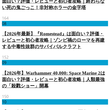
面白い？評価・レビューと初心者攻略｜終わらな
い死の鬼ごっこ！非対称ホラーの金字塔
164
08
【2026年最新】『Romestead』は面白い？評価・
レビューと初心者攻略｜ゾンビ禍のローマを再建
する中毒性抜群のサバイバルクラフト
152
09
【2026年】Warhammer 40,000: Space Marine 2は
面白い？評価・レビューと初心者攻略｜人類最強
の「殺戮ショー」開幕
150
10