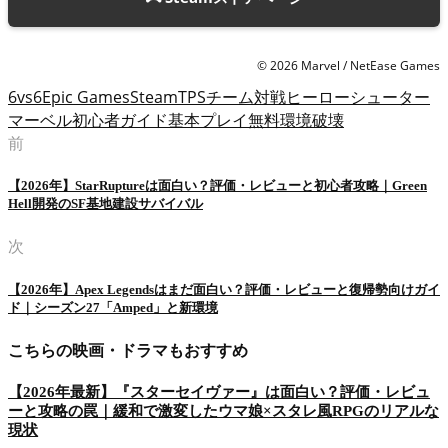
© 2026 Marvel / NetEase Games
6vs6
Epic Games
Steam
TPS
チーム対戦
ヒーローシューター
マーベル
初心者ガイド
基本プレイ無料
環境破壊
前
【2026年】StarRuptureは面白い？評価・レビューと初心者攻略｜Green
Hell開発のSF基地建設サバイバル
次
【2026年】Apex Legendsはまだ面白い？評価・レビューと復帰勢向けガイ
ド｜シーズン27「Amped」と新環境
こちらの映画・ドラマもおすすめ
【2026年最新】『スターセイヴァー』は面白い？評価・レビュ
ーと攻略の罠｜緩和で激変したウマ娘×スタレ風RPGのリアルな
現状