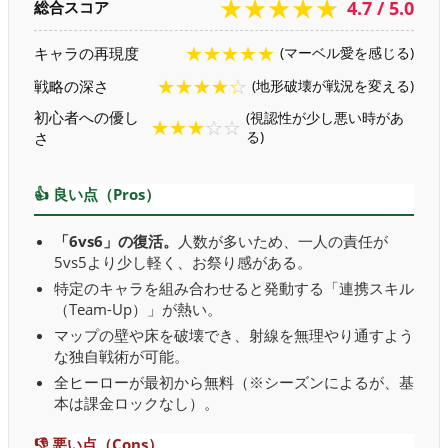
★★★★★
4.7 / 5.0
総合スコア
★★★★★
キャラの再現度
(マーベル愛を感じる)
★★★★☆
戦略の深さ
(地形破壊が戦況を変える)
初心者への優し
(視認性が少し悪い時があ
★★★☆☆
さ
る)
👍 良い点（Pros）
「6vs6」の復活。
人数が多いため、一人の責任が
5vs5より少し軽く、お祭り感がある。
特定のキャラを組み合わせると発動する「連携スキル
（Team-Up）」が熱い。
マップの壁や床を破壊でき、射線を無理やり通すよう
な独自戦術が可能。
全ヒーローが最初から無料（※シーズンによるが、基
本は課金ロックなし）。
👎 悪い点（Cons）