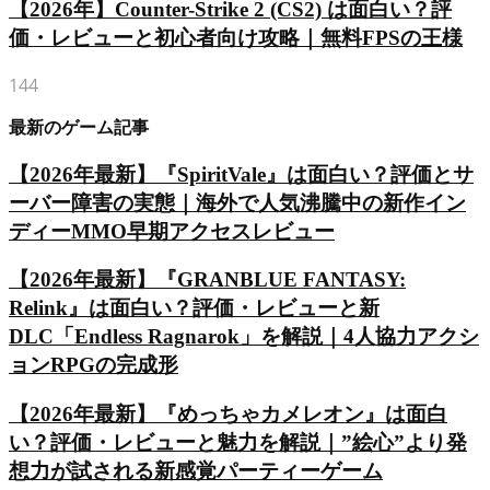
【2026年】Counter-Strike 2 (CS2) は面白い？評
価・レビューと初心者向け攻略｜無料FPSの王様
144
最新のゲーム記事
【2026年最新】『SpiritVale』は面白い？評価とサ
ーバー障害の実態｜海外で人気沸騰中の新作イン
ディーMMO早期アクセスレビュー
【2026年最新】『GRANBLUE FANTASY:
Relink』は面白い？評価・レビューと新
DLC「Endless Ragnarok」を解説｜4人協力アクシ
ョンRPGの完成形
【2026年最新】『めっちゃカメレオン』は面白
い？評価・レビューと魅力を解説｜”絵心”より発
想力が試される新感覚パーティーゲーム