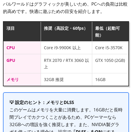
パルワールドはグラフィックが美しいため、PCへの負荷は比較
的高めです。快適に遊ぶための目安を紹介します。
項目
推奨（高設定・60fps）
最低（起動可
能）
CPU
Core i9-9900K 以上
Core i5-3570K
GPU
RTX 2070 / RTX 3060 以
GTX 1050 (2GB)
上
メモリ
32GB 推奨
16GB
💡 設定のヒント：メモリとDLSS
このゲームはメモリを大量に消費します。16GBだと長時
間プレイでカクつくことがあるため、PCゲーマーなら
32GBへの増設を強く推奨します。また、NVIDIA製グラ
ボを使っている場合は、設定で
「DLSS」をON
にする