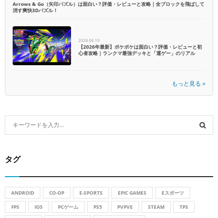
Arrows & Go（矢印パズル）は面白い？評価・レビューと攻略｜全ブロックを飛ばして
消す爽快3Dパズル！
2026.06.19
【2026年最新】ポケポケは面白い？評価・レビューと初
心者攻略｜ランクマ最強デッキと「運ゲー」のリアル
もっと見る »
S
e
a
S
r
タグ
c
E
h
f
A
o
ANDROID
CO-OP
E-SPORTS
EPIC GAMES
Eスポーツ
r
R
FPS
IOS
PCゲーム
PS5
PVPVE
STEAM
TPS
: