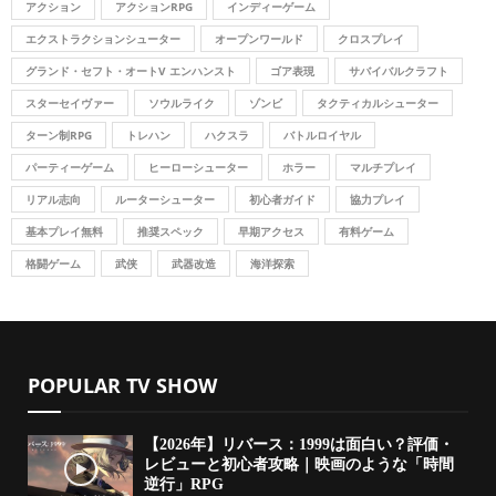
アクション
アクションRPG
インディーゲーム
C
エクストラクションシューター
オープンワールド
クロスプレイ
H
グランド・セフト・オートV エンハンスト
ゴア表現
サバイバルクラフト
スターセイヴァー
ソウルライク
ゾンビ
タクティカルシューター
ターン制RPG
トレハン
ハクスラ
バトルロイヤル
パーティーゲーム
ヒーローシューター
ホラー
マルチプレイ
リアル志向
ルーターシューター
初心者ガイド
協力プレイ
基本プレイ無料
推奨スペック
早期アクセス
有料ゲーム
格闘ゲーム
武侠
武器改造
海洋探索
POPULAR TV SHOW
【2026年】リバース：1999は面白い？評価・
レビューと初心者攻略｜映画のような「時間
逆行」RPG