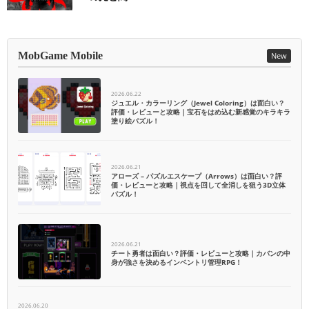
MobGame Mobile
New
2026.06.22
ジュエル・カラーリング（Jewel Coloring）は面白い？
評価・レビューと攻略｜宝石をはめ込む新感覚のキラキラ
塗り絵パズル！
2026.06.21
アローズ – パズルエスケープ（Arrows）は面白い？評
価・レビューと攻略｜視点を回して全消しを狙う3D立体
パズル！
2026.06.21
チート勇者は面白い？評価・レビューと攻略｜カバンの中
身が強さを決めるインベントリ管理RPG！
2026.06.20