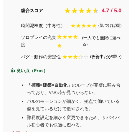
★★★★★
4.7 / 5.0
総合スコア
★★★★★
時間泥棒度（中毒性）
(気づけば朝)
★★★★
ソロプレイの充実
(一人でも無限に遊べ
度
る)
★
★★★☆☆
バグ・動作の安定性
(改善中だが重い)
👍 良い点（Pros）
「捕獲×建築×自動化」
のループが完璧に噛み合
っており、やめ時が見つからない。
パルのモーションが細かく、拠点で働いている
姿を見ているだけで癒やされる。
難易度設定を細かく変更できるため、サバイバ
ル初心者でも快適に遊べる。