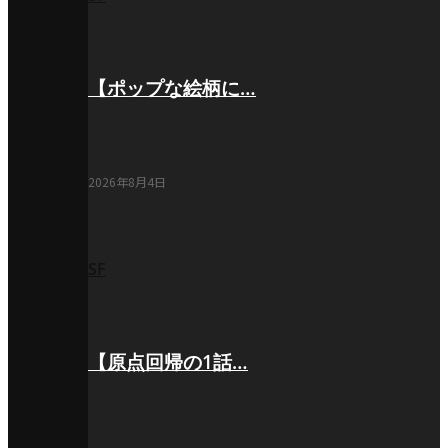
【ポップな絵柄に…
2026年8月4日
SF
【原点回帰の1話…