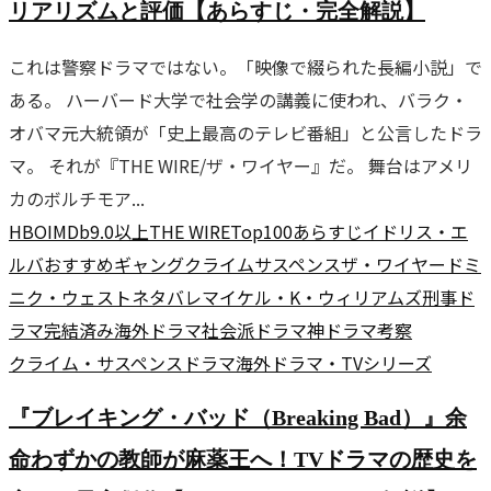
リアリズムと評価【あらすじ・完全解説】
これは警察ドラマではない。「映像で綴られた長編小説」で
ある。 ハーバード大学で社会学の講義に使われ、バラク・
オバマ元大統領が「史上最高のテレビ番組」と公言したドラ
マ。 それが『THE WIRE/ザ・ワイヤー』だ。 舞台はアメリ
カのボルチモア...
HBO
IMDb9.0以上
THE WIRE
Top100
あらすじ
イドリス・エ
ルバ
おすすめ
ギャング
クライムサスペンス
ザ・ワイヤー
ドミ
ニク・ウェスト
ネタバレ
マイケル・K・ウィリアムズ
刑事ド
ラマ
完結済み
海外ドラマ
社会派ドラマ
神ドラマ
考察
クライム・サスペンス
ドラマ
海外ドラマ・TVシリーズ
『ブレイキング・バッド（Breaking Bad）』余
命わずかの教師が麻薬王へ！TVドラマの歴史を