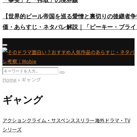
「事実」と「搾取」の境界線
【世界的ビール帝国を巡る愛憎と裏切りの後継者争い】英ド
価・あらすじ・ネタバレ解説｜「ピーキー・ブライ
Primary
Menu
Search
Search
for:
Home
»
ギャング
ギャング
アクション
クライム・サスペンス
スリラー
海外ドラマ・TV
シリーズ