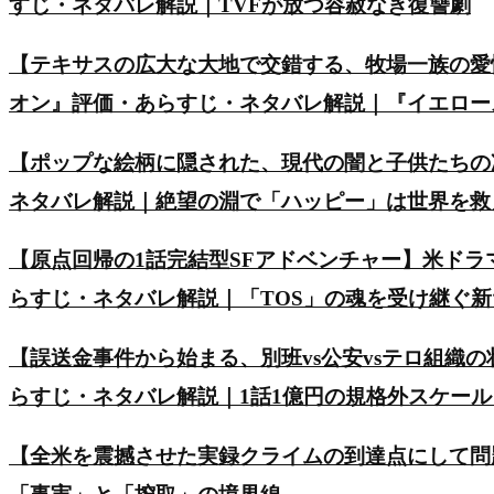
すじ・ネタバレ解説｜TVFが放つ容赦なき復讐劇
【テキサスの広大な大地で交錯する、牧場一族の愛
オン』評価・あらすじ・ネタバレ解説｜『イエロー
【ポップな絵柄に隠された、現代の闇と子供たちの
ネタバレ解説｜絶望の淵で「ハッピー」は世界を救
【原点回帰の1話完結型SFアドベンチャー】米ド
らすじ・ネタバレ解説｜「TOS」の魂を受け継ぐ
【誤送金事件から始まる、別班vs公安vsテロ組織の
らすじ・ネタバレ解説｜1話1億円の規格外スケー
【全米を震撼させた実録クライムの到達点にして問