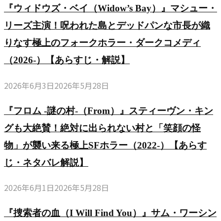
『ウィドウズ・ベイ（Widow’s Bay）』マシュー・
リーズ主演！呪われた島とデッドパンな市長が織
りなす極上のフォークホラー・ダークコメディ
（2026-）【あらすじ・解説】
2026年6月3日
2026年5月28日
『フロム -謎の村-（From）』スティーヴン・キン
グも大絶賛！絶対に出られない村と「笑顔の怪
物」が襲い来る極上SFホラー（2022-）【あらす
じ・ネタバレ解説】
2026年6月1日
2026年5月28日
『捜索者の血（I Will Find You）』サム・ワーシン