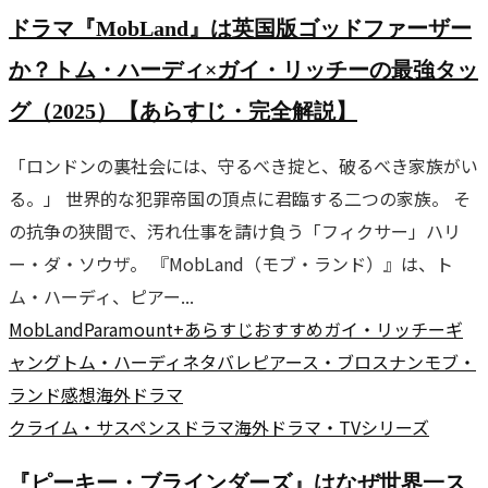
ドラマ『MobLand』は英国版ゴッドファーザー
か？トム・ハーディ×ガイ・リッチーの最強タッ
グ（2025）【あらすじ・完全解説】
「ロンドンの裏社会には、守るべき掟と、破るべき家族がい
る。」 世界的な犯罪帝国の頂点に君臨する二つの家族。 そ
の抗争の狭間で、汚れ仕事を請け負う「フィクサー」ハリ
ー・ダ・ソウザ。 『MobLand（モブ・ランド）』は、ト
ム・ハーディ、ピアー...
MobLand
Paramount+
あらすじ
おすすめ
ガイ・リッチー
ギ
ャング
トム・ハーディ
ネタバレ
ピアース・ブロスナン
モブ・
ランド
感想
海外ドラマ
クライム・サスペンス
ドラマ
海外ドラマ・TVシリーズ
『ピーキー・ブラインダーズ』はなぜ世界一ス