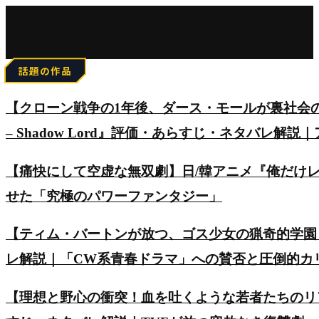
for:
話題の作品
【クローン戦争の1年後、ダース・モールが裏社会の頂点を
– Shadow Lord』評価・あらすじ・ネタバレ解説
【痛快にして空虚な無双劇】日/韓アニメ『俺だけ
せた「究極のパワーファンタジー」
【ティム・バートンが放つ、ゴス少女の猟奇的学園
レ解説｜「CW系青春ドラマ」への賛否と圧倒的カ
【理想と野心の衝突！血を吐くような若者たちのリアルを