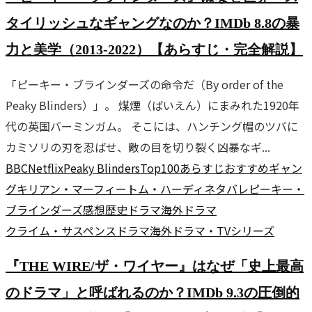
タイリッシュなギャングなのか？IMDb 8.8の暴
力と美学（2013-2022）【あらすじ・完全解説】
「ピーキー・ブラインダーズの命令だ（By order of the
Peaky Blinders）」。 煤煙（ばいえん）にまみれた1920年
代の英国バーミンガム。 そこには、ハンチング帽のツバに
カミソリの刃を忍ばせ、敵の目を切り裂く凶暴なギ...
BBC
Netflix
Peaky Blinders
Top100
あらすじ
おすすめ
ギャン
グ
キリアン・マーフィー
トム・ハーディ
ネタバレ
ピーキー・
ブラインダーズ
感想
歴史ドラマ
海外ドラマ
クライム・サスペンス
ドラマ
海外ドラマ・TVシリーズ
『THE WIRE/ザ・ワイヤー』はなぜ「史上最高
のドラマ」と呼ばれるのか？IMDb 9.3の圧倒的