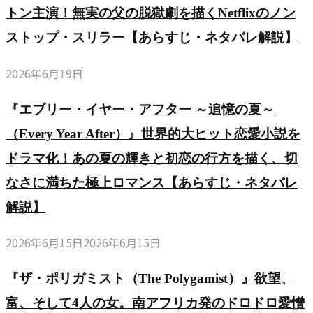
トン主演！無実の父の脱獄劇を描くNetflixのノン
ストップ・スリラー【あらすじ・ネタバレ解説】
2026年6月19日
『エブリー・イヤー・アフター ～追憶の夏～
（Every Year After）』世界的大ヒット恋愛小説を
ドラマ化！あの夏の輝きと初恋の行方を描く、切
なさに満ちた極上ロマンス【あらすじ・ネタバレ
解説】
2026年6月15日
2026年6月15日
『ザ・ポリガミスト（The Polygamist）』欲望、
富、そして4人の女。南アフリカ発のドロドロ愛憎