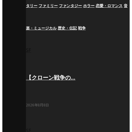
タリー
ファミリー
ファンタジー
ホラー
恋愛・ロマンス
音
楽・ミュージカル
歴史・伝記
戦争
SF
【クローン戦争の…
2026年8月8日
SF