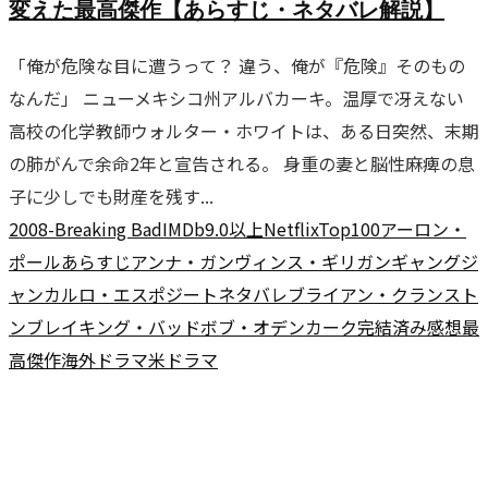
変えた最高傑作【あらすじ・ネタバレ解説】
「俺が危険な目に遭うって？ 違う、俺が『危険』そのもの
なんだ」 ニューメキシコ州アルバカーキ。温厚で冴えない
高校の化学教師ウォルター・ホワイトは、ある日突然、末期
の肺がんで余命2年と宣告される。 身重の妻と脳性麻痺の息
子に少しでも財産を残す...
2008-
Breaking Bad
IMDb9.0以上
Netflix
Top100
アーロン・
ポール
あらすじ
アンナ・ガン
ヴィンス・ギリガン
ギャング
ジ
ャンカルロ・エスポジート
ネタバレ
ブライアン・クランスト
ン
ブレイキング・バッド
ボブ・オデンカーク
完結済み
感想
最
高傑作
海外ドラマ
米ドラマ