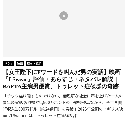
ドラマ
映画
歴史・伝記
【女王陛下にFワードを叫んだ男の実話】映画
『I Swear』評価・あらすじ・ネタバレ解説｜
BAFTA主演男優賞、トゥレット症候群の奇跡
「チック症は隠すものではない」無理解な社会に声を上げた一人の
青年の実話 製作費約1,500万ポンドの小規模作品ながら、全世界興
行収入1,600万ドル（約24億円）を突破！2025年公開のイギリス映
画『I Swear』は、トゥレット症候群の啓...