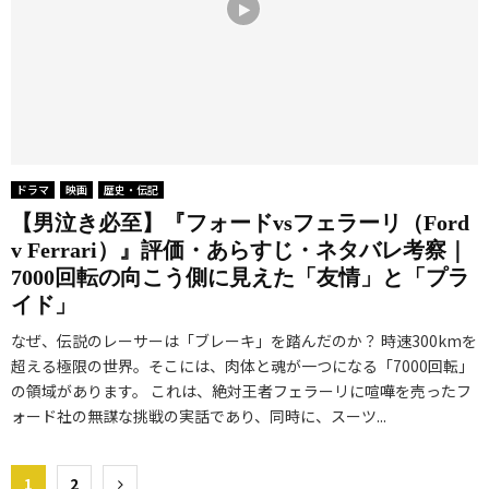
ドラマ
映画
歴史・伝記
【男泣き必至】『フォードvsフェラーリ（Ford
v Ferrari）』評価・あらすじ・ネタバレ考察｜
7000回転の向こう側に見えた「友情」と「プラ
イド」
なぜ、伝説のレーサーは「ブレーキ」を踏んだのか？ 時速300kmを
超える極限の世界。そこには、肉体と魂が一つになる「7000回転」
の領域があります。 これは、絶対王者フェラーリに喧嘩を売ったフ
ォード社の無謀な挑戦の実話であり、同時に、スーツ...
投
1
2