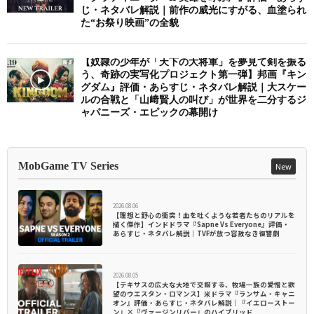
じ・ネタバレ解説｜前作の威光にすがる、血塗られ
た“お祭り映画”の全貌
【奴隷の少年が「天下の大将軍」を夢見て剣を振る
う、奇跡の実写化プロジェクト第一弾】邦画『キン
グダム』評価・あらすじ・ネタバレ解説｜大スケー
ルの合戦と「山﨑賢人の叫び」が世界を二分するジ
ャパニーズ・エピックの幕開け
MobGame TV Series
New
2026.08.06
【理想と野心の衝突！血を吐くような若者たちのリアルを
描く傑作】インドドラマ『Sapne Vs Everyone』評価・
あらすじ・ネタバレ解説｜TVFが放つ容赦なき復讐劇
2026.08.05
【テキサスの広大な大地で交錯する、牧場一族の愛憎と欲
望のウエスタン・ロマンス】米ドラマ『ランサム・キャニ
オン』評価・あらすじ・ネタバレ解説｜『イエローストー
ン』×『ヴァージンリバー』のハイブリッド