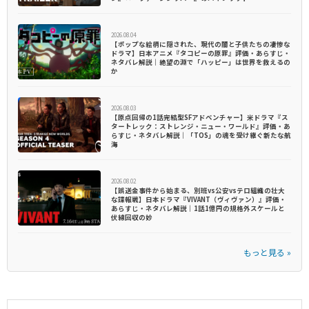
2026.08.04
【ポップな絵柄に隠された、現代の闇と子供たちの凄惨な
ドラマ】日本アニメ『タコピーの原罪』評価・あらすじ・
ネタバレ解説｜絶望の淵で「ハッピー」は世界を救えるの
か
2026.08.03
【原点回帰の1話完結型SFアドベンチャー】米ドラマ『ス
タートレック：ストレンジ・ニュー・ワールド』評価・あ
らすじ・ネタバレ解説｜「TOS」の魂を受け継ぐ新たな航
海
2026.08.02
【誤送金事件から始まる、別班vs公安vsテロ組織の壮大
な諜報戦】日本ドラマ『VIVANT（ヴィヴァン）』評価・
あらすじ・ネタバレ解説｜1話1億円の規格外スケールと
伏線回収の妙
もっと見る »
S