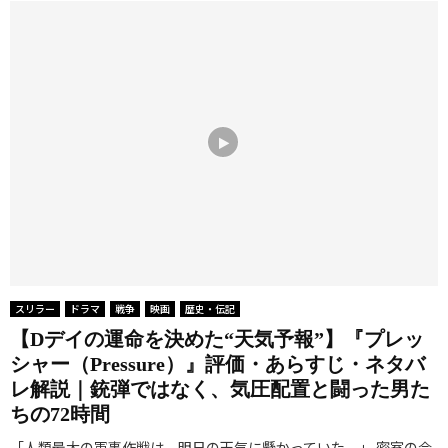
スリラー
ドラマ
戦争
映画
歴史・伝記
【Dデイの運命を決めた“天気予報”】『プレッ
シャー（Pressure）』評価・あらすじ・ネタバ
レ解説｜銃弾ではなく、気圧配置と闘った男た
ちの72時間
「人類最大の軍事作戦は、明日の天気に懸かっていた。」 密室の会