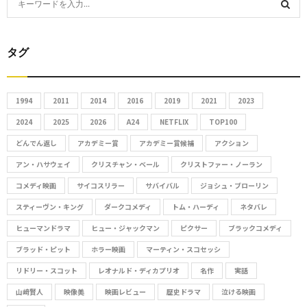
e
S
a
r
タグ
E
c
h
A
f
1994
2011
2014
2016
2019
2021
2023
R
o
2024
2025
2026
A24
NETFLIX
TOP100
r
C
どんでん返し
アカデミー賞
アカデミー賞候補
アクション
:
アン・ハサウェイ
クリスチャン・ベール
クリストファー・ノーラン
H
コメディ映画
サイコスリラー
サバイバル
ジョシュ・ブローリン
スティーヴン・キング
ダークコメディ
トム・ハーディ
ネタバレ
ヒューマンドラマ
ヒュー・ジャックマン
ピクサー
ブラックコメディ
ブラッド・ピット
ホラー映画
マーティン・スコセッシ
リドリー・スコット
レオナルド・ディカプリオ
名作
実話
山﨑賢人
映像美
映画レビュー
歴史ドラマ
泣ける映画