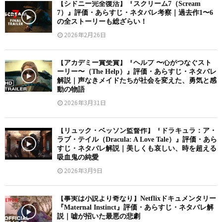
【シドニー完全復活】『スクリーム7（Scream
7）』評価・あらすじ・ネタバレ考察｜過去作1〜6
の全ストーリーも総ざらい！
2026年2月26日
【アカデミー賞受賞】『ヘルプ 〜心がつなぐスト
ーリー〜（The Help）』評価・あらすじ・ネタバレ
解説｜声なきメイドたちが社会を変えた、勇気と感
動の物語
2026年3月31日
【リュック・ベッソン監督作】『ドラキュラ：ア・
ラブ・テイル（Dracula: A Love Tale）』評価・あら
すじ・ネタバレ解説｜美しくも哀しい、時を超える
吸血鬼の純愛
2026年3月9日
【事実は小説より奇なり】Netflixドキュメンタリー
『Maternal Instinct』評価・あらすじ・ネタバレ解
説｜嘘が招いた最悪の悲劇