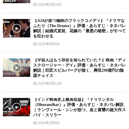
2026年6月16日
【A24が放つ極限のブラックコメディ】『ドラマな
ふたり（The Drama）』評価・あらすじ・ネタバレ
解説｜結婚式直前、花嫁の「最悪の秘密」がすべて
を狂わせる
2026年6月9日
【宇宙人はもう存在を知られていた？】映画『ディ
スクロージャー・デイ』評価・あらすじ・ネタバレ
解説｜巨匠スピルバーグが描く、興収290億円の陰
謀チェイス
2026年6月11日
【インド映画史上最高収益】『ドゥランダル
（Dhurandhar）』評価・あらすじ・ネタバレ解説
｜ランヴィール・シンが放つ、血と復讐の超大作ス
パイ・スリラー
2026年2月4日