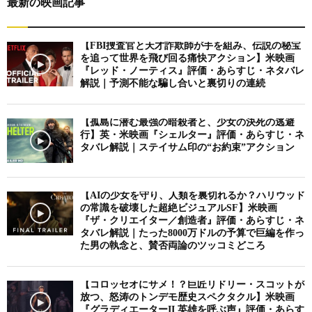
最新の映画記事
【FBI捜査官と天才詐欺師が手を組み、伝説の秘宝
を追って世界を飛び回る痛快アクション】米映画
『レッド・ノーティス』評価・あらすじ・ネタバレ
解説｜予測不能な騙し合いと裏切りの連続
【孤島に潜む最強の暗殺者と、少女の決死の逃避
行】英・米映画『シェルター』評価・あらすじ・ネ
タバレ解説｜ステイサム印の“お約束”アクション
【AIの少女を守り、人類を裏切れるか？ハリウッド
の常識を破壊した超絶ビジュアルSF】米映画
『ザ・クリエイター／創造者』評価・あらすじ・ネ
タバレ解説｜たった8000万ドルの予算で巨編を作っ
た男の執念と、賛否両論のツッコミどころ
【コロッセオにサメ！？巨匠リドリー・スコットが
放つ、怒涛のトンデモ歴史スペクタクル】米映画
『グラディエーターII 英雄を呼ぶ声』評価・あらす