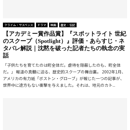
クライム・サスペンス
ドラマ
映画
歴史・伝記
【アカデミー賞作品賞】『スポットライト 世紀
のスクープ（Spotlight）』評価・あらすじ・ネ
タバレ解説｜沈黙を破った記者たちの執念の実
話
「子供たちを育てたのは町全体だ。虐待を隠蔽したのも、町全体
だ。」 報道の真髄に迫る、歴史的スクープの舞台裏。 2002年1月、
アメリカの有力紙「ボストン・グローブ」が報じた一つの記事が、
世界中に途方もない衝撃を与えました。それは、地元のカト...