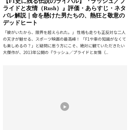
【F1史に残る伝説のライバル】『ラッシュ／プ
ライドと友情（Rush）』評価・あらすじ・ネタ
バレ解説｜命を懸けた男たちの、熱狂と敬意の
デッドヒート
「彼がいたから、限界を超えられた。」 性格も走りも正反対な二人
の天才が魅せる、スポーツ映画の最高峰！ 「F1や車の知識がなくて
も楽しめるの？」と疑問に思う方にこそ、絶対に観ていただきたい
大傑作が、2013年公開の『ラッシュ／プライドと友情（...