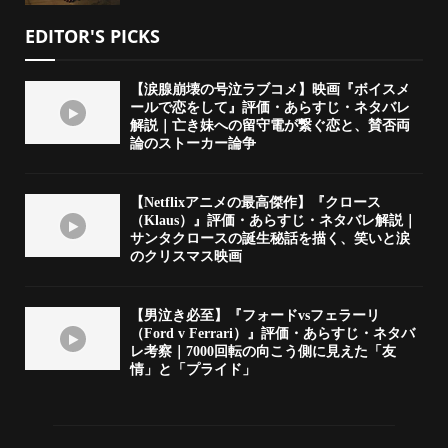
EDITOR'S PICKS
【涙腺崩壊の号泣ラブコメ】映画『ボイスメ
ールで恋をして』評価・あらすじ・ネタバレ
解説｜亡き妹への留守電が繋ぐ恋と、賛否両
論のストーカー論争
【Netflixアニメの最高傑作】『クロース
（Klaus）』評価・あらすじ・ネタバレ解説｜
サンタクロースの誕生秘話を描く、笑いと涙
のクリスマス映画
【男泣き必至】『フォードvsフェラーリ
（Ford v Ferrari）』評価・あらすじ・ネタバ
レ考察｜7000回転の向こう側に見えた「友
情」と「プライド」