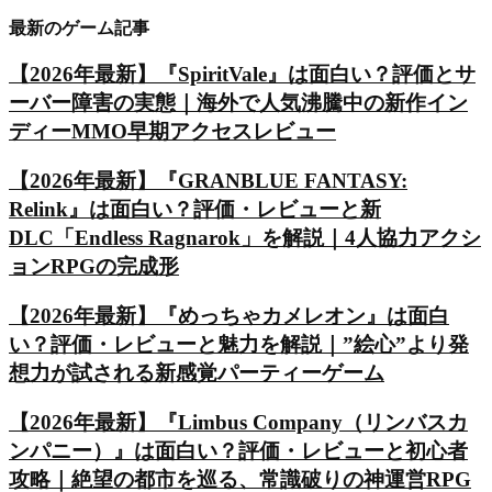
最新のゲーム記事
【2026年最新】『SpiritVale』は面白い？評価とサ
ーバー障害の実態｜海外で人気沸騰中の新作イン
ディーMMO早期アクセスレビュー
【2026年最新】『GRANBLUE FANTASY:
Relink』は面白い？評価・レビューと新
DLC「Endless Ragnarok」を解説｜4人協力アクシ
ョンRPGの完成形
【2026年最新】『めっちゃカメレオン』は面白
い？評価・レビューと魅力を解説｜”絵心”より発
想力が試される新感覚パーティーゲーム
【2026年最新】『Limbus Company（リンバスカ
ンパニー）』は面白い？評価・レビューと初心者
攻略｜絶望の都市を巡る、常識破りの神運営RPG