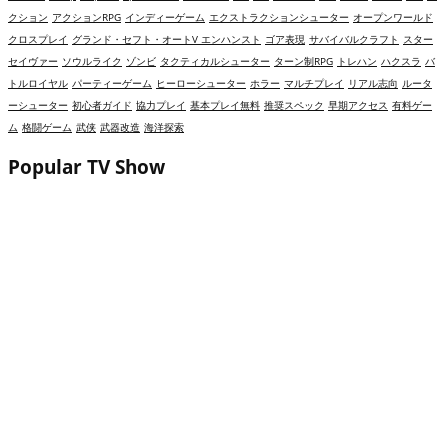
クション
アクションRPG
インディーゲーム
エクストラクションシューター
オープンワールド
クロスプレイ
グランド・セフト・オートV エンハンスト
ゴア表現
サバイバルクラフト
スター
セイヴァー
ソウルライク
ゾンビ
タクティカルシューター
ターン制RPG
トレハン
ハクスラ
バ
トルロイヤル
パーティーゲーム
ヒーローシューター
ホラー
マルチプレイ
リアル志向
ルータ
ーシューター
初心者ガイド
協力プレイ
基本プレイ無料
推奨スペック
早期アクセス
有料ゲー
ム
格闘ゲーム
武侠
武器改造
海洋探索
Popular TV Show
【2026年】リバース：1999は面白い？評価・レビ
ューと初心者攻略｜映画のような「時間逆行」
RPG
【2026年】ハートピアスローライフ（Heartopia）
は面白い？評価・レビューと初心者攻略｜スタミ
ナ無制限の「沼」ライフシム
【2026年】NARAKA: BLADEPOINTは面白い？
評価・レビューと初心者攻略｜剣と魔法の「格ゲ