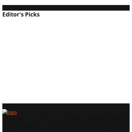
ーバトロワ」の現在地
Editor's Picks
【2026年】風燕伝：Where Winds Meetは面白い？
評価・レビューと初心者向け攻略｜次世代の武侠
オープンワールド
【2026年最新】『SpiritVale』は面白い？評価とサ
ーバー障害の実態｜海外で人気沸騰中の新作イン
ディーMMO早期アクセスレビュー
【2026年】NARAKA: BLADEPOINTは面白い？
評価・レビューと初心者攻略｜剣と魔法の「格ゲ
ーバトロワ」の現在地
Mobgame（モブゲーム）は、iPhone・Androidの人気スマ
ホゲームを厳選し、リセマラ当たりランキングや最強キャラ