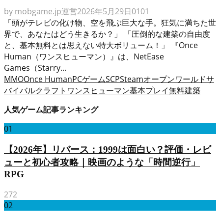
by
mobgame.jp運営
2026年5月29日
0
101
「頭がテレビの化け物、空を飛ぶ巨大な手。狂気に満ちた世
界で、あなたはどう生きるか？」 「圧倒的な建築の自由度
と、基本無料とは思えない特大ボリューム！」 『Once
Human（ワンスヒューマン）』は、NetEase
Games（Starry...
MMO
Once Human
PCゲーム
SCP
Steam
オープンワールド
サ
バイバルクラフト
ワンスヒューマン
基本プレイ無料
建築
人気ゲーム記事ランキング
01
【2026年】リバース：1999は面白い？評価・レビ
ューと初心者攻略｜映画のような「時間逆行」
RPG
272
02