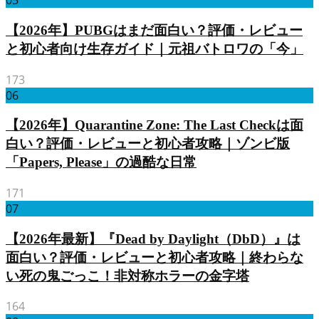
05
【2026年】PUBGはまだ面白い？評価・レビュー
と初心者向け生存ガイド｜元祖バトロワの「今」
173
06
【2026年】Quarantine Zone: The Last Checkは面
白い？評価・レビューと初心者攻略｜ゾンビ版
「Papers, Please」の過酷な日常
171
07
【2026年最新】『Dead by Daylight（DbD）』は
面白い？評価・レビューと初心者攻略｜終わらな
い死の鬼ごっこ！非対称ホラーの金字塔
164