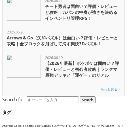
2026.06.21
チート勇者は面白い？評価・レビュー
と攻略｜カバンの中身が強さを決める
インベントリ管理RPG！
2026.06.20
Arrows & Go（矢印パズル）は面白い？評価・レビューと
攻略｜全ブロックを飛ばして消す爽快3Dパズル！
2026.06.19
【2026年最新】ポケポケは面白い？評
価・レビューと初心者攻略｜ランクマ
最強デッキと「運ゲー」のリアル
もっと見る »
Search for:
Search
タグ
Android
Co-op
e-sports
Epic Games
eスポーツ
FPS
iOS
PCゲーム
PS5
PvPvE
Steam
TPS
ア