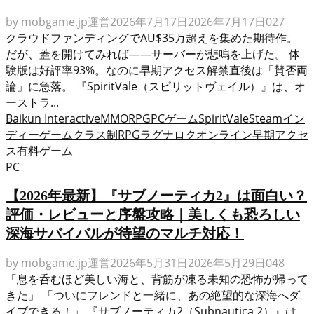
by
mobgame.jp運営
2026年7月17日
2026年7月17日
0
27
クラウドファンディングでAU$35万超えを集めた期待作。
だが、蓋を開けてみれば――サーバーが悲鳴を上げた。 体
験版は好評率93%。なのに早期アクセス解禁直後は「賛否両
論」に急落。 『SpiritVale（スピリットヴェイル）』は、オ
ーストラ...
Baikun Interactive
MMORPG
PCゲーム
SpiritVale
Steam
イン
ディーゲーム
クラス制RPG
ラグナロクオンライン
早期アクセ
ス
有料ゲーム
PC
【2026年最新】『サブノーティカ2』は面白い？
評価・レビューと序盤攻略｜美しくも恐ろしい
深海サバイバルが待望のマルチ対応！
by
mobgame.jp運営
2026年5月31日
2026年5月29日
0
48
「息を呑むほど美しい海と、背筋が凍る未知の恐怖が帰って
きた」 「ついにフレンドと一緒に、あの絶望的な深海へダ
イブできる！」 『サブノーティカ2（Subnautica 2）』は、