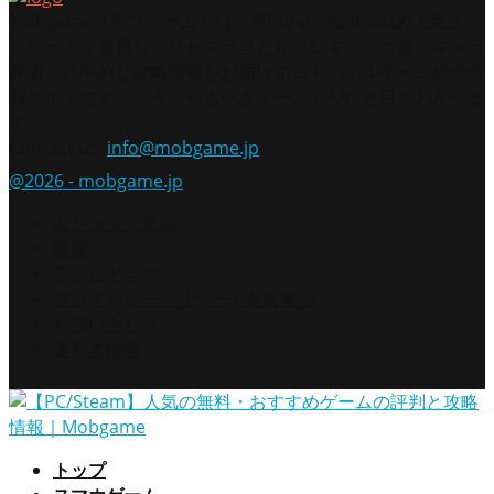
Mobgame（モブゲーム）は、iPhone・Androidの人気スマ
ホゲームを厳選し、リセマラ当たりランキングや最強キャラ
評価、効率的な攻略情報をお届けするモバイルゲーム総合情
報サイトです。「今、やるべきゲーム」がひと目でわかりま
す。
Contact us:
info@mobgame.jp
@2026 - mobgame.jp
ガジェット通信
映画
テレビドラマ
プライバシーポリシー / 免責事項
お問い合わせ
運営者情報
トップ