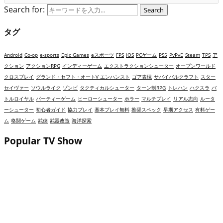
Search for:
Search
タグ
Android
Co-op
e-sports
Epic Games
eスポーツ
FPS
iOS
PCゲーム
PS5
PvPvE
Steam
TPS
ア
クション
アクションRPG
インディーゲーム
エクストラクションシューター
オープンワールド
クロスプレイ
グランド・セフト・オートV エンハンスト
ゴア表現
サバイバルクラフト
スター
セイヴァー
ソウルライク
ゾンビ
タクティカルシューター
ターン制RPG
トレハン
ハクスラ
バ
トルロイヤル
パーティーゲーム
ヒーローシューター
ホラー
マルチプレイ
リアル志向
ルータ
ーシューター
初心者ガイド
協力プレイ
基本プレイ無料
推奨スペック
早期アクセス
有料ゲー
ム
格闘ゲーム
武侠
武器改造
海洋探索
Popular TV Show
【2026年】リバース：1999は面白い？評価・レビ
ューと初心者攻略｜映画のような「時間逆行」
RPG
【2026年】ハートピアスローライフ（Heartopia）
は面白い？評価・レビューと初心者攻略｜スタミ