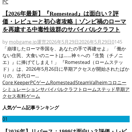
PC
【2026年最新】『Romestead』は面白い？評
価・レビューと初心者攻略｜ゾンビ禍のローマ
を再建する中毒性抜群のサバイバルクラフト
by
mobgame.jp運営
2026年5月29日
2026年5月29日
0
145
「崩壊したローマ帝国を、あなたの手で再建せよ」 「働か
ない住民、大食いのニートは……神々への『生贄（チノニ
エ）』に捧げてしまえ！」 『Romestead（ロームステッ
ド）』は、2026年5月26日に早期アクセスが開始されたばか
りの、古代ロー...
Core Keeper
PCゲーム
Romestead
Steam
Valheim
コロニー
シミュレーション
サバイバルクラフト
ロームステッド
早期ア
クセス
有料ゲーム
人気ゲーム記事ランキング
01
【2026年】リバース：1999は面白い？評価・レビ