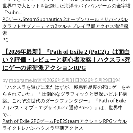
世界中で大ヒットを記録した海洋サバイバルゲームの金字塔
「Subn...
PCゲーム
Steam
Subnautica 2
オープンワールド
サバイバル
クラフト
サブノーティカ2
マルチプレイ
早期アクセス
海洋探
索
PC
【2026年最新】『Path of Exile 2 (PoE2)』は面白
い？評価・レビューと初心者攻略｜ハクスラ×死
にゲーの超硬派アクションRPG
by
mobgame.jp運営
2026年5月31日
2026年5月29日
0
94
「ハクスラを遊びに来たはずが、極悪難易度の死にゲーをや
らされていた」 「圧倒的なグラフィックと奥深いビルド構
築。これぞ次世代のダークファンタジー」 『Path of Exile
2（パス・オブ・エグザイル2 / 通称PoE2）』は、世界中
で...
Path of Exile 2
PCゲーム
PoE2
Steam
アクションRPG
ソウル
ライク
トレハン
ハクスラ
早期アクセス