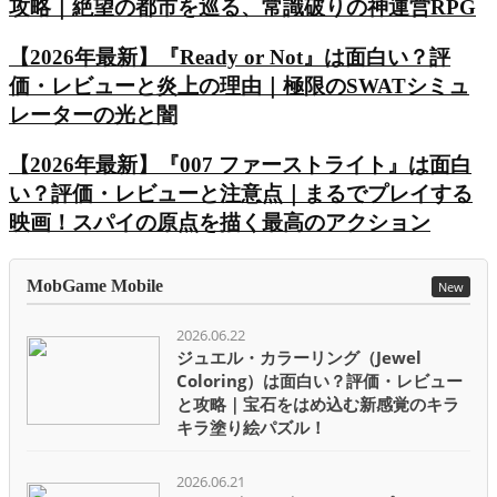
攻略｜絶望の都市を巡る、常識破りの神運営RPG
【2026年最新】『Ready or Not』は面白い？評
価・レビューと炎上の理由｜極限のSWATシミュ
レーターの光と闇
【2026年最新】『007 ファーストライト』は面白
い？評価・レビューと注意点｜まるでプレイする
映画！スパイの原点を描く最高のアクション
MobGame Mobile
New
2026.06.22
ジュエル・カラーリング（Jewel
Coloring）は面白い？評価・レビュー
と攻略｜宝石をはめ込む新感覚のキラ
キラ塗り絵パズル！
2026.06.21