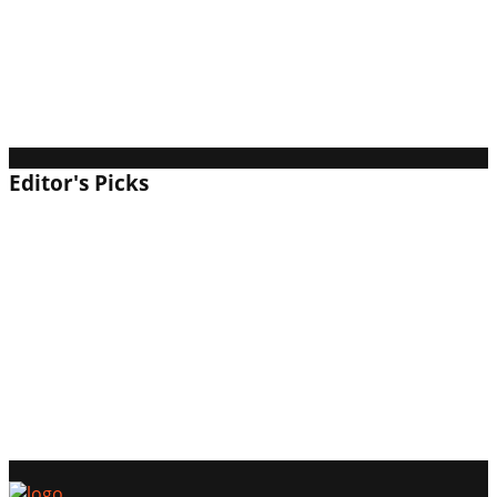
ナ無制限の「沼」ライフシム
【2026年】NARAKA: BLADEPOINTは面白い？
評価・レビューと初心者攻略｜剣と魔法の「格ゲ
ーバトロワ」の現在地
Editor's Picks
【2026年】Counter-Strike 2 (CS2) は面白い？評
価・レビューと初心者向け攻略｜無料FPSの王様
【2026年最新】『めっちゃカメレオン』は面白
い？評価・レビューと魅力を解説｜”絵心”より発
想力が試される新感覚パーティーゲーム
【2026年】Warframeはまだ遊べる？評価・レビュ
ーと初心者攻略｜宇宙忍者×90年代レトロの衝撃