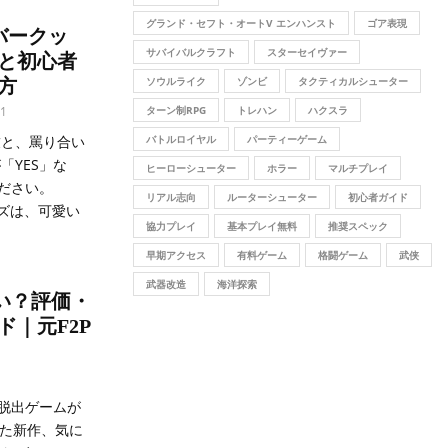
グランド・セフト・オートV エンハンスト
ゴア表現
ーバークッ
サバイバルクラフト
スターセイヴァー
と初心者
ソウルライク
ゾンビ
タクティカルシューター
方
1
ターン制RPG
トレハン
ハクスラ
友と、罵り合い
バトルロイヤル
パーティーゲーム
「YES」な
ヒーローシューター
ホラー
マルチプレイ
ださい。
リアル志向
ルーターシューター
初心者ガイド
ーズは、可愛い
協力プレイ
基本プレイ無料
推奨スペック
早期アクセス
有料ゲーム
格闘ゲーム
武侠
武器改造
海洋探索
面白い？評価・
｜元F2P
脱出ゲームが
作った新作、気に