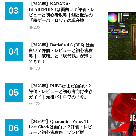
【2026年】NARAKA:
03
BLADEPOINTは面白い？評価・レ
ビューと初心者攻略｜剣と魔法の
「格ゲーバトロワ」の現在地
205
【2026年】Battlefield 6 (BF6) は面
04
白い？評価・レビューと初心者攻
略｜「破壊」と「現代戦」が帰っ
てきた！
173
【2026年】PUBGはまだ面白い？
05
評価・レビューと初心者向け生存
ガイド｜元祖バトロワの「今」
172
【2026年】Quarantine Zone: The
06
Last Checkは面白い？評価・レビ
ューと初心者攻略｜ゾンビ版