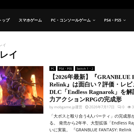
トップ
スマホゲーム
PC・コンソールゲーム
PS4・PS5
レイ
レイ
PC
PS4・PS5
Switch 1・2
【2026年最新】『GRANBLUE F
Relink』は面白い？評価・レ
DLC「Endless Ragnarok」
力アクションRPGの完成形
by
mobgame.jp運営
2026年7月17日
0
3
「大ボスと殴り合う4人パーティ」の完成形
る。 発売から2年半、大型拡張「Endless Ra
いに実装。 『GRANBLUE FANTASY: Rel