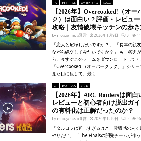
PC
PS4・PS5
Switch 1・2
XBOX
【2026年】Overcooked!（オ
ク）は面白い？評価・レビュー
攻略｜友情破壊キッチンの歩き
by
mobgame.jp運営
2026年1月9日
0
11
「恋人と喧嘩したいですか？」 「長年の親
ながら絶交してみたいですか？」 もし答えが
ら、今すぐこのゲームをダウンロードしてく
『Overcooked!（オーバークック）』シリ
見た目に反して、最も...
PC
PS4・PS5
XBOX
【2026年】ARC Raidersは
レビューと初心者向け脱出ガイド
の有料化は正解だったのか？
by
mobgame.jp運営
2026年1月9日
0
96
「タルコフは難しすぎるけど、緊張感のある
やりたい」 「The Finalsの開発チームが