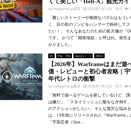
くて美しい「Hell-A」観光ガイ
by
mobgame.jp運営
2026年1月12日
0
1
「難しいストーリーや複雑なパズルはもうい
く、目の前のゾンビをハンマーで粉砕してス
たい！」 そんなあなたのための処方箋が『Dead 
です。 かつて「開発地獄」と呼ばれ、発売ま
かりました...
PC
PS4・PS5
Switch 1・2
XBOX
【2026年】Warframeはまだ
価・レビューと初心者攻略｜宇宙
年代レトロの衝撃
by
mobgame.jp運営
2026年1月12日
0
9
「無料で遊べるゲームを探しているけど、課
は嫌だ」 「スタイリッシュに敵をなぎ倒す
のアクションがしたい」 そんな贅沢な悩み
は、13年前にリリースされた『Warframe
「宇宙忍者（Spa...