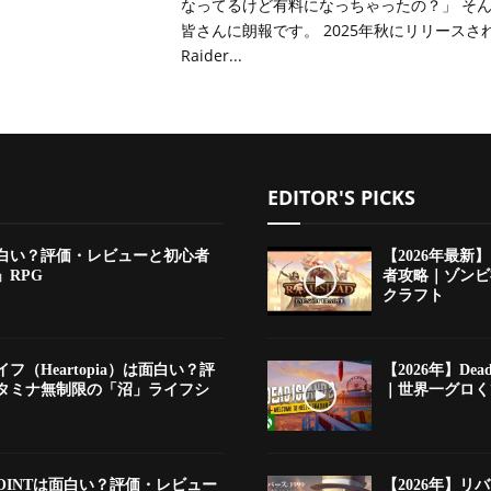
なってるけど有料になっちゃったの？」 そ
皆さんに朗報です。 2025年秋にリリースされ
Raider...
EDITOR'S PICKS
は面白い？評価・レビューと初心者
【2026年最新
RPG
者攻略｜ゾンビ
クラフト
フ（Heartopia）は面白い？評
【2026年】De
タミナ無制限の「沼」ライフシ
｜世界一グロくて
DEPOINTは面白い？評価・レビュー
【2026年】リ