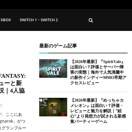
XBOX
SWITCH 1・SWITCH 2
最新のゲーム記事
【2026年最新】『SpiritVale』
は面白い？評価とサーバー障
害の実態｜海外で人気沸騰中
ANTASY:
の新作インディーMMO早期ア
ビューと新
クセスレビュー
を解説｜4人協
【2026年最新】『めっちゃカ
3
メレオン』は面白い？評価・
レビューと魅力を解説｜”絵
が、ここにあ
心”より発想力が試される新感
gnarok」がつ
覚パーティーゲーム
ink（グランブルー