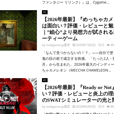
ファンタジー リリンク）』は、Cygame...
PC
【2026年最新】『めっちゃカ
は面白い？評価・レビューと魅
｜”絵心”より発想力が試され
ーティーゲーム
by
mobgame.jp運営
2026年7月6日
0
49
「なんで見つからないの！？」――自分で塗っ
鬼の目の前で成立する快感。 「たった2人・
月」から生まれた、2026年最大のインディー
ちゃカメレオン（MECCHA CHAMELEON...
PC
【2026年最新】『Ready or N
い？評価・レビューと炎上の理
のSWATシミュレーターの光と
by
mobgame.jp運営
2026年6月4日
0
88