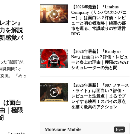
【2026年最新】『Limbus
Company（リンバスカンパニ
ー）』は面白い？評価・レビ
メレオン』
ューと初心者攻略｜絶望の都
市を巡る、常識破りの神運営
力を解説
RPG
る新感覚パ
【2026年最新】『Ready or
Not』は面白い？評価・レビュ
た”擬態”が、
ーと炎上の理由｜極限のSWAT
シミュレーターの光と闇
開発期間2ヶ
旋風。 『めっ
【2026年最新】『007 ファース
トライト』は面白い？評価・
レビューと注意点｜まるでプ
ot』は面白
レイする映画！スパイの原点
を描く最高のアクション
由｜極限
闇
MobGame Mobile
New