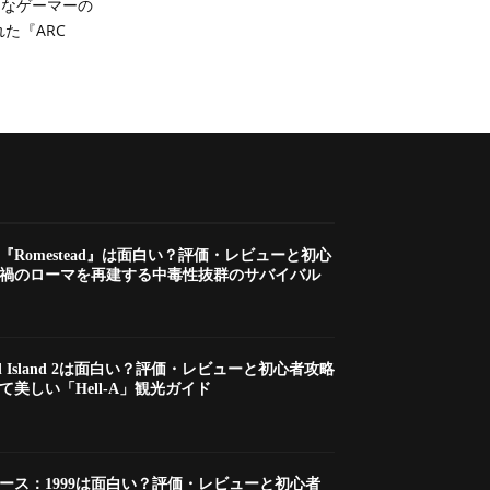
んなゲーマーの
た『ARC
】『Romestead』は面白い？評価・レビューと初心
禍のローマを再建する中毒性抜群のサバイバル
ad Island 2は面白い？評価・レビューと初心者攻略
美しい「Hell-A」観光ガイド
バース：1999は面白い？評価・レビューと初心者