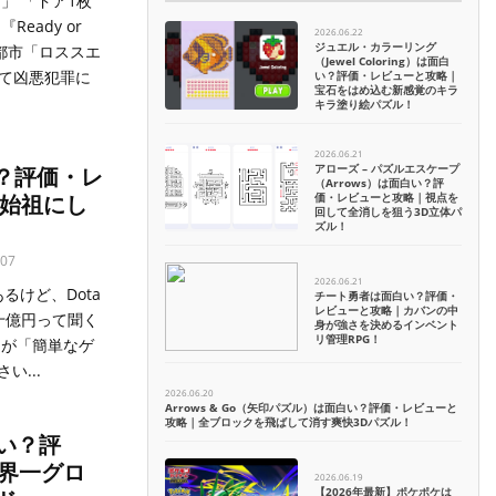
」 「ドア1枚
eady or
2026.06.22
ジュエル・カラーリング
都市「ロススエ
（Jewel Coloring）は面白
いて凶悪犯罪に
い？評価・レビューと攻略｜
宝石をはめ込む新感覚のキラ
キラ塗り絵パズル！
2026.06.21
アローズ – パズルエスケープ
る？評価・レ
（Arrows）は面白い？評
価・レビューと攻略｜視点を
の始祖にし
回して全消しを狙う3D立体パ
ズル！
07
2026.06.21
とあるけど、Dota
チート勇者は面白い？評価・
レビューと攻略｜カバンの中
何十億円って聞く
身が強さを決めるインベント
リ管理RPG！
たが「簡単なゲ
...
2026.06.20
Arrows & Go（矢印パズル）は面白い？評価・レビューと
攻略｜全ブロックを飛ばして消す爽快3Dパズル！
面白い？評
界一グロ
2026.06.19
【2026年最新】ポケポケは