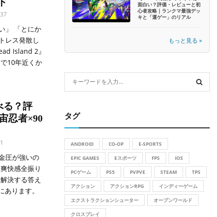
ド
面白い？評価・レビューと初
心者攻略｜ランクマ最強デッ
37
キと「運ゲー」のリアル
い」 「とにか
トレス発散し
もっと見る »
Island 2』
で10年近くか
S
e
a
S
遊べる？評
r
タグ
忍者×90
c
E
h
f
A
1
ANDROID
CO-OP
E-SPORTS
o
金圧が強いの
r
EPIC GAMES
Eスポーツ
FPS
IOS
R
、爽快感全振り
:
PCゲーム
PS5
PVPVE
STEAM
TPS
C
を解決する答え
アクション
アクションRPG
インディーゲーム
』にあります。
H
エクストラクションシューター
オープンワールド
クロスプレイ