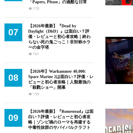
「Papers, Please」の過酷な日常
170
【2026年最新】『Dead by
07
Daylight（DbD）』は面白い？評
価・レビューと初心者攻略｜終わ
らない死の鬼ごっこ！非対称ホラ
ーの金字塔
161
【2026年】Warhammer 40,000:
08
Space Marine 2は面白い？評価・レ
ビューと初心者攻略｜人類最強の
「殺戮ショー」開幕
150
【2026年最新】『Romestead』は面
09
白い？評価・レビューと初心者攻
略｜ゾンビ禍のローマを再建する
中毒性抜群のサバイバルクラフト