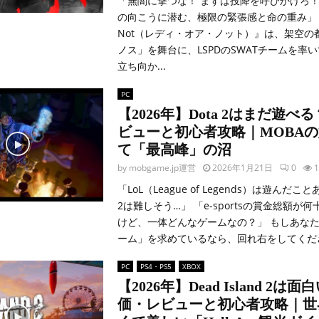
「無闇に撃つな！ まずは投降を呼びかけろ！
の向こうに潜む、極限の緊張感と命の重み」 『R
Not（レディ・オア・ノット）』は、架空の
ノス」を舞台に、LSPDのSWATチームを率
立ち向か...
PC
【2026年】Dota 2はまだ遊べ
ビューと初心者攻略｜MOBA
て「最高峰」の沼
by
mobgame.jp運営
2026年1月21日
0
1
「LoL（League of Legends）は遊んだこ
2は難しそう…」 「e-sportsの賞金総額が
けど、一体どんなゲームなの？」 もしあな
ーム」を求めているなら、回れ右をしてください
PC
PS4・PS5
XBOX
【2026年】Dead Island 2は
価・レビューと初心者攻略｜世