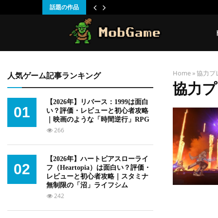
話題の作品
Home
»
協力プ
人気ゲーム記事ランキング
協力プ
【2026年】リバース：1999は面白
01
い？評価・レビューと初心者攻略
｜映画のような「時間逆行」RPG
266
【2026年】ハートピアスローライ
02
フ（Heartopia）は面白い？評価・
レビューと初心者攻略｜スタミナ
無制限の「沼」ライフシム
242