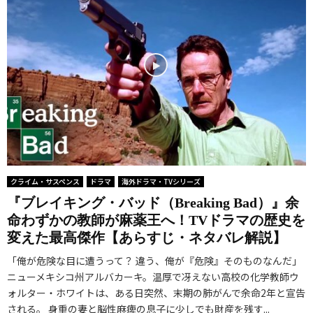
クライム・サスペンス
ドラマ
海外ドラマ・TVシリーズ
『ブレイキング・バッド（Breaking Bad）』余
命わずかの教師が麻薬王へ！TVドラマの歴史を
変えた最高傑作【あらすじ・ネタバレ解説】
「俺が危険な目に遭うって？ 違う、俺が『危険』そのものなんだ」
ニューメキシコ州アルバカーキ。温厚で冴えない高校の化学教師ウ
ォルター・ホワイトは、ある日突然、末期の肺がんで余命2年と宣告
される。 身重の妻と脳性麻痺の息子に少しでも財産を残す...