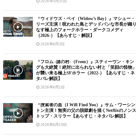
2026年5月31日
『ウィドウズ・ベイ（Widow’s Bay）』マシュー・
リーズ主演！呪われた島とデッドパンな市長が織り
なす極上のフォークホラー・ダークコメディ
（2026-）【あらすじ・解説】
2026年6月3日
『フロム -謎の村-（From）』スティーヴン・キン
グも大絶賛！絶対に出られない村と「笑顔の怪物」
が襲い来る極上SFホラー（2022-）【あらすじ・ネ
タバレ解説】
2026年6月1日
『捜索者の血（I Will Find You）』サム・ワーシン
トン主演！無実の父の脱獄劇を描くNetflixのノンス
トップ・スリラー【あらすじ・ネタバレ解説】
2026年6月19日