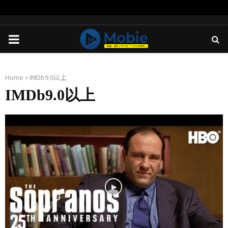
PRIMARY
MENU
Home
»
IMDb9.0以上
IMDb9.0以上