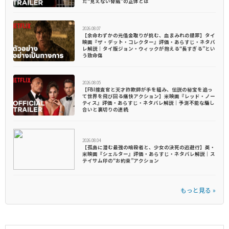
た“見えない脅威”の正体とは
2026.08.07
【余命わずかの元借金取りが挑む、血まみれの贖罪】タイ
映画『ザ・デット・コレクター』評価・あらすじ・ネタバ
レ解説｜タイ版ジョン・ウィックが抱える“長すぎる”とい
う致命傷
2026.08.05
【FBI捜査官と天才詐欺師が手を組み、伝説の秘宝を追っ
て世界を飛び回る痛快アクション】米映画『レッド・ノー
ティス』評価・あらすじ・ネタバレ解説｜予測不能な騙し
合いと裏切りの連続
2026.08.04
【孤島に潜む最強の暗殺者と、少女の決死の逃避行】英・
米映画『シェルター』評価・あらすじ・ネタバレ解説｜ス
テイサム印の“お約束”アクション
もっと見る »