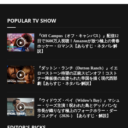
POPULAR TV SHOW
『Off Campus（オフ・キャンパス）』配信12
日で3600万人視聴！Amazonが放つ極上の青春
ホッケー・ロマンス【あらすじ・ネタバレ解
説】
『ダットン・ランチ（Dutton Ranch）』イエ
ローストーン待望の正統スピンオフ！コスト
ナー降板後の血塗られた帝国を描く現代西部
劇【あらすじ・ネタバレ解説】
『ウィドウズ・ベイ（Widow’s Bay）』マシュ
ー・リーズ主演！呪われた島とデッドパンな
市長が織りなす極上のフォークホラー・ダー
クコメディ（2026-）【あらすじ・解説】
EDITOR'S PICKS