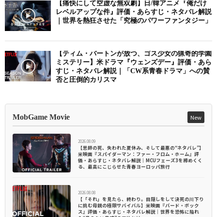
【痛快にして空虚な無双劇】日/韓アニメ『俺だけ
レベルアップな件』評価・あらすじ・ネタバレ解説
｜世界を熱狂させた「究極のパワーファンタジー」
【ティム・バートンが放つ、ゴス少女の猟奇的学園
ミステリー】米ドラマ『ウェンズデー』評価・あら
すじ・ネタバレ解説｜「CW系青春ドラマ」への賛
否と圧倒的カリスマ
MobGame Movie
New
2026.08.09
【恩師の死、失われた夏休み、そして最悪の“ネタバレ”】
米映画『スパイダーマン：ファー・フロム・ホーム』評
価・あらすじ・ネタバレ解説｜MCUフェーズ3を締めくく
る、最高にこじらせた青春ヨーロッパ旅行
2026.08.08
【「それ」を見たら、終わり。目隠しをして決死の川下り
に挑む母親の極限サバイバル】米映画『バード・ボック
ス』評価・あらすじ・ネタバレ解説｜世界を恐怖に陥れ