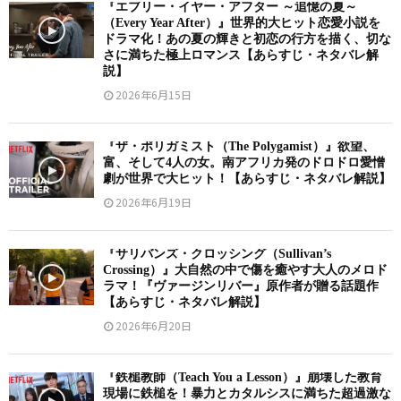
『エブリー・イヤー・アフター ～追憶の夏～
（Every Year After）』世界的大ヒット恋愛小説を
ドラマ化！あの夏の輝きと初恋の行方を描く、切な
さに満ちた極上ロマンス【あらすじ・ネタバレ解
説】
2026年6月15日
『ザ・ポリガミスト（The Polygamist）』欲望、
富、そして4人の女。南アフリカ発のドロドロ愛憎
劇が世界で大ヒット！【あらすじ・ネタバレ解説】
2026年6月19日
『サリバンズ・クロッシング（Sullivan’s
Crossing）』大自然の中で傷を癒やす大人のメロド
ラマ！『ヴァージンリバー』原作者が贈る話題作
【あらすじ・ネタバレ解説】
2026年6月20日
『鉄槌教師（Teach You a Lesson）』崩壊した教育
現場に鉄槌を！暴力とカタルシスに満ちた超過激な