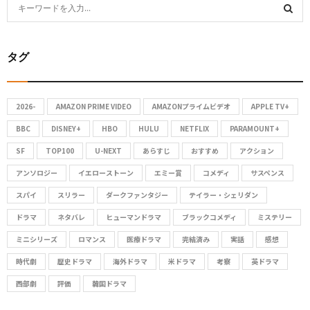
S
e
S
a
タグ
r
E
c
A
h
2026-
AMAZON PRIME VIDEO
AMAZONプライムビデオ
APPLE TV+
f
R
o
BBC
DISNEY+
HBO
HULU
NETFLIX
PARAMOUNT+
C
r
SF
TOP100
U-NEXT
あらすじ
おすすめ
アクション
:
アンソロジー
イエローストーン
エミー賞
コメディ
サスペンス
H
スパイ
スリラー
ダークファンタジー
テイラー・シェリダン
ドラマ
ネタバレ
ヒューマンドラマ
ブラックコメディ
ミステリー
ミニシリーズ
ロマンス
医療ドラマ
完結済み
実話
感想
時代劇
歴史ドラマ
海外ドラマ
米ドラマ
考察
英ドラマ
西部劇
評価
韓国ドラマ