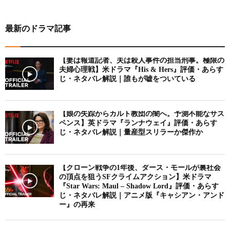
最新のドラマ記事
【妻は報道記者、夫は殺人事件の担当刑事。極限の
夫婦心理戦】米ドラマ『His & Hers』評価・あらす
じ・ネタバレ解説｜誰もが嘘をついている
【娘の失踪からカルト教団の闇へ。予測不能なサス
ペンス】英ドラマ『ランナウェイ』評価・あらす
じ・ネタバレ解説｜量産型スリラーか傑作か
【クローン戦争の1年後、ダース・モールが裏社会
の頂点を狙うSFクライムアクション】米ドラマ
『Star Wars: Maul – Shadow Lord』評価・あらす
じ・ネタバレ解説｜アニメ版『キャシアン・アンド
ー』の再来