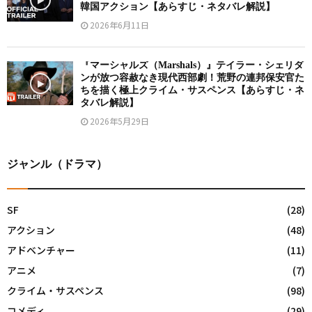
韓国アクション【あらすじ・ネタバレ解説】
2026年6月11日
『マーシャルズ（Marshals）』テイラー・シェリダ
ンが放つ容赦なき現代西部劇！荒野の連邦保安官た
ちを描く極上クライム・サスペンス【あらすじ・ネ
タバレ解説】
2026年5月29日
ジャンル（ドラマ）
SF
(28)
アクション
(48)
アドベンチャー
(11)
アニメ
(7)
クライム・サスペンス
(98)
コメディ
(29)