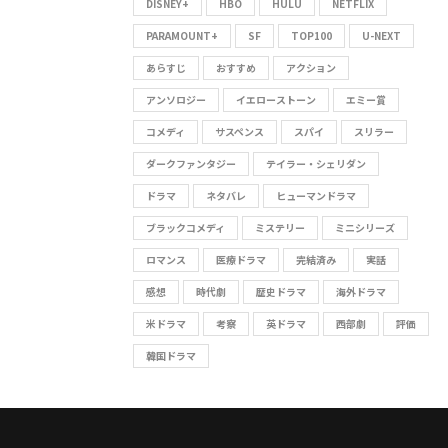
DISNEY+
HBO
HULU
NETFLIX
C
r
:
PARAMOUNT+
SF
TOP100
U-NEXT
H
あらすじ
おすすめ
アクション
アンソロジー
イエローストーン
エミー賞
コメディ
サスペンス
スパイ
スリラー
ダークファンタジー
テイラー・シェリダン
ドラマ
ネタバレ
ヒューマンドラマ
ブラックコメディ
ミステリー
ミニシリーズ
ロマンス
医療ドラマ
完結済み
実話
感想
時代劇
歴史ドラマ
海外ドラマ
米ドラマ
考察
英ドラマ
西部劇
評価
韓国ドラマ