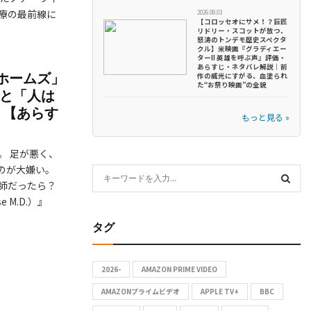
療の最前線に
2026.08.03
【コロッセオにサメ！？巨匠
リドリー・スコットが放つ、
怒涛のトンデモ歴史スペクタ
クル】米映画『グラディエー
ターII 英雄を呼ぶ声』評価・
あらすじ・ネタバレ解説｜前
版ホームズ」
作の威光にすがる、血塗られ
た“お祭り映画”の全貌
才と「人は
2）【あらす
もっと見る »
。 足が悪く、
のが大嫌い。
S
師だったら？
e
 M.D.）』
S
a
タグ
r
E
c
A
h
2026-
AMAZON PRIME VIDEO
f
R
AMAZONプライムビデオ
APPLE TV+
BBC
o