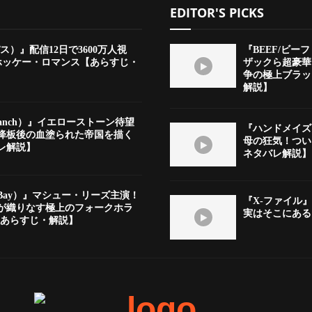
EDITOR'S PICKS
パス）』配信12日で3600万人視
『BEEF/ビーフ
春ホッケー・ロマンス【あらすじ・
ザックら超豪華
争の極上ブラック
解説】
Ranch）』イエローストーン待望
『ハンドメイズ
降板後の血塗られた帝国を描く
母の狂気！つい
レ解説】
ネタバレ解説】
 Bay）』マシュー・リーズ主演！
『X-ファイル』
が織りなす極上のフォークホラ
実はそこにある」
【あらすじ・解説】