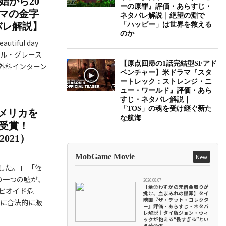
開始から20
ーの原罪』評価・あらすじ・
マの金字
ネタバレ解説｜絶望の淵で
バレ解説】
「ハッピー」は世界を救える
のか
iful day
アトル・グレース
【原点回帰の1話完結型SFアド
外科インターン
ベンチャー】米ドラマ『スタ
ートレック：ストレンジ・ニ
ュー・ワールド』評価・あら
すじ・ネタバレ解説｜
「TOS」の魂を受け継ぐ新た
アメリカを
な航海
受賞！
021）
MobGame Movie
New
した。」 「依
の一つの嘘が、
2026.08.07
【余命わずかの元借金取りが
ピオイド危
挑む、血まみれの贖罪】タイ
映画『ザ・デット・コレクタ
とに合法的に販
ー』評価・あらすじ・ネタバ
レ解説｜タイ版ジョン・ウィ
ックが抱える“長すぎる”とい