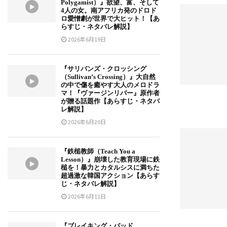
Polygamist）』欲望、富、そして
4人の女。南アフリカ発のドロド
ロ愛憎劇が世界で大ヒット！【あ
らすじ・ネタバレ解説】
2026年6月19日
『サリバンズ・クロッシング
（Sullivan’s Crossing）』大自然
の中で傷を癒やす大人のメロドラ
マ！『ヴァージンリバー』原作者
が贈る話題作【あらすじ・ネタバ
レ解説】
2026年6月20日
『鉄槌教師（Teach You a
Lesson）』崩壊した教育現場に鉄
槌を！暴力とカタルシスに満ちた
超過激な韓国アクション【あらす
じ・ネタバレ解説】
2026年6月11日
『ブレイキング・バッド