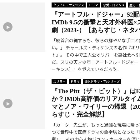
クライム・サスペンス
ドラマ
恋愛・ロマンス
歴史・
『アートフル・ドジャー』S2
IMDb 9.5の衝撃と天才外科医
劇（2023-）【あらすじ・ネタ
「絞首台の縄すらも、彼らの鮮やかな手口と
い。」 チャールズ・ディケンズの名作『オ
ト』。 その中で主人公オリバーを裏社会へ
だ、スリの天才少年「アートフル・ドジャー
ーキンス）」を覚えているだろう...
スリラー
ドラマ
海外ドラマ・TVシリーズ
『The Pitt（ザ・ピット）』は
か？IMDb高評価のリアルタイ
マとノア・ワイリーの帰還（202
らすじ・完全解説】
「カーター先生が、もっと過酷な現場に帰っ
つて世界中で医療ドラマの金字塔となった『
室』。 その中心人物ジョン・カーターを演