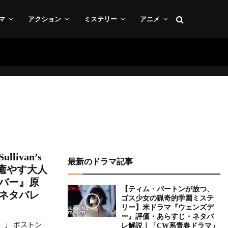
マ
アクション
ミステリー
アニメ
ivan’s
最新のドラマ記事
を癒やす大人
バー』原
【ティム・バートンが放つ、
ネタバレ
ゴス少女の猟奇的学園ミステ
リー】米ドラマ『ウェンズデ
ー』評価・あらすじ・ネタバ
。」 ボストン
レ解説｜「CW系青春ドラマ」