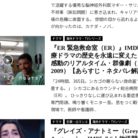
で活躍する優秀な脳神経外科医マギー・サリ
不祥事（訴訟問題）に巻き込まれ、キャリア
壊の危機に直面する。 世間の目から逃れる
が向かったのは、カナダ・ノバ...
ドラマ
海外ドラマ・TVシリーズ
『ER 緊急救命室（ER）』IMDb
療ドラマの歴史を永遠に変えた
感動のリアルタイム・群像劇（19
2009）【あらすじ・ネタバレ
「24時間、365日。シカゴの眠らない救命
差する。」 シカゴにあるカウンティ総合病
（ER）。 ひっきりなしに運び込まれる重症
専門用語、鳴り響くモニター音。息をつく暇
現場で、医師や看護師...
ドラマ
恋愛・ロマンス
海外ドラマ・TVシリーズ
『グレイズ・アナトミー（Grey’