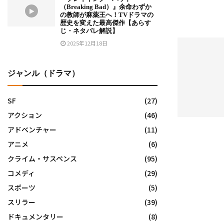
（Breaking Bad）』余命わずか
の教師が麻薬王へ！TVドラマの
歴史を変えた最高傑作【あらす
じ・ネタバレ解説】
2025年12月18日
ジャンル（ドラマ）
SF
(27)
アクション
(46)
アドベンチャー
(11)
アニメ
(6)
クライム・サスペンス
(95)
コメディ
(29)
スポーツ
(5)
スリラー
(39)
ドキュメンタリー
(8)