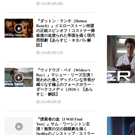
2026年5月28日
『ダットン・ランチ（Dutton
Ranch）』イエローストーン待望
の正統スピンオフ！コストナー降
板後の血塗られた帝国を描く現代
西部劇【あらすじ・ネタバレ解
説】
2026年5月31日
『ウィドウズ・ベイ（Widow’s
Bay）』マシュー・リーズ主演！
呪われた島とデッドパンな市長が
織りなす極上のフォークホラー・
ダークコメディ（2026-）【あら
すじ・解説】
2026年6月3日
『捜索者の血（I Will Find
You）』サム・ワーシントン主
演！無実の父の脱獄劇を描く
Netflixのノンストップ・スリラー