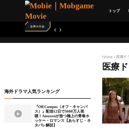
トップ
話題の作品
Home
»
医療ド
医療ド
海外ドラマ人気ランキング
『Off Campus（オフ・キャンパ
ス）』配信12日で3600万人視
聴！Amazonが放つ極上の青春ホ
ッケー・ロマンス【あらすじ・ネ
タバレ解説】