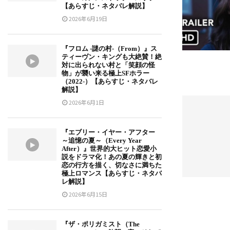
【あらすじ・ネタバレ解説】
2026年6月19日
『フロム -謎の村-（From）』ス
ティーヴン・キングも大絶賛！絶
対に出られない村と「笑顔の怪
物」が襲い来る極上SFホラー
（2022-）【あらすじ・ネタバレ
解説】
2026年6月1日
『エブリー・イヤー・アフター
～追憶の夏～（Every Year
After）』世界的大ヒット恋愛小
説をドラマ化！あの夏の輝きと初
恋の行方を描く、切なさに満ちた
極上ロマンス【あらすじ・ネタバ
レ解説】
2026年6月15日
『ザ・ポリガミスト（The