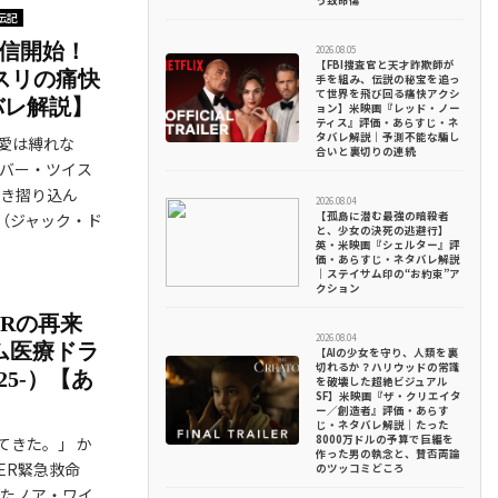
う致命傷
伝記
配信開始！
2026.08.05
【FBI捜査官と天才詐欺師が
×スリの痛快
手を組み、伝説の秘宝を追っ
て世界を飛び回る痛快アクシ
バレ解説】
ョン】米映画『レッド・ノー
ティス』評価・あらすじ・ネ
タバレ解説｜予測不能な騙し
愛は縛れな
合いと裏切りの連続
リバー・ツイス
引き摺り込ん
2026.08.04
【孤島に潜む最強の暗殺者
（ジャック・ド
と、少女の決死の逃避行】
英・米映画『シェルター』評
価・あらすじ・ネタバレ解説
｜ステイサム印の“お約束”ア
クション
ERの再来
2026.08.04
ム医療ドラ
【AIの少女を守り、人類を裏
切れるか？ハリウッドの常識
5-）【あ
を破壊した超絶ビジュアル
SF】米映画『ザ・クリエイタ
ー／創造者』評価・あらす
じ・ネタバレ解説｜たった
8000万ドルの予算で巨編を
てきた。」 か
作った男の執念と、賛否両論
ER緊急救命
のツッコミどころ
じたノア・ワイ