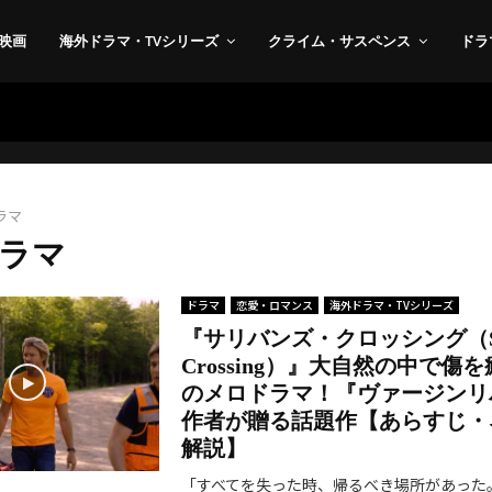
映画
海外ドラマ・TVシリーズ
クライム・サスペンス
ドラ
ラマ
ラマ
ドラマ
恋愛・ロマンス
海外ドラマ・TVシリーズ
『サリバンズ・クロッシング（Sull
Crossing）』大自然の中で傷
のメロドラマ！『ヴァージンリ
作者が贈る話題作【あらすじ・
解説】
「すべてを失った時、帰るべき場所があった