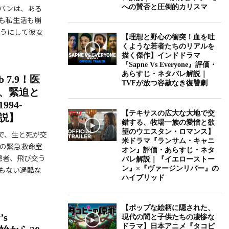
バンは、ある
への賛否と圧倒的カリスマ
も私生活も崩
ようにして彼女
【理想と野心の衝突！血を吐
くような若者たちのリアルを
描く傑作】インドドラマ
『Sapne Vs Everyone』評価・
あらすじ・ネタバレ解説｜
 7.9！医
TVFが放つ容赦なき復讐劇
、緊迫と
94-
【テキサスの広大な大地で交
解説】
錯する、牧場一族の愛憎と欲
望のウエスタン・ロマンス】
室で、生と死が交
米ドラマ『ランサム・キャニ
院の緊急救命室
オン』評価・あらすじ・ネタ
患者、飛び交う
バレ解説｜『イエローストー
もない過酷な
ン』×『ヴァージンリバー』の
ハイブリッド
【ポップな絵柄に隠された、
s
現代の闇と子供たちの凄惨な
ドラマ】日本アニメ『タコピ