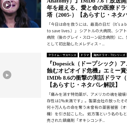
Anatomy）』IMDb 7.6！放送
年を超える、愛と命の医療ドラ
塔（2005-）【あらすじ・ネタ
「今日は命を救うには、最高の日だ（It’s a beaut
to save lives.）」 シアトルの大病院、シ
病院（後のグレイ・スローン記念病院）に、
として初出勤したメレディス・...
クライム・サスペンス
ドラマ
海外ドラマ・TVシリーズ
『Dopesick（ドープシック）
蝕むオピオイド危機』エミー賞
IMDb 8.6の衝撃の実話ドラマ（2
【あらすじ・ネタバレ解説】
「痛みを消す特効薬が、アメリカの魂を破壊
存性は1%未満です」。製薬会社の放ったそ
何十万人もの命を奪う未曾有の薬害被害（オ
機）を引き起こした。 処方箋という名のも
売された鎮痛剤「オキシコンチ...