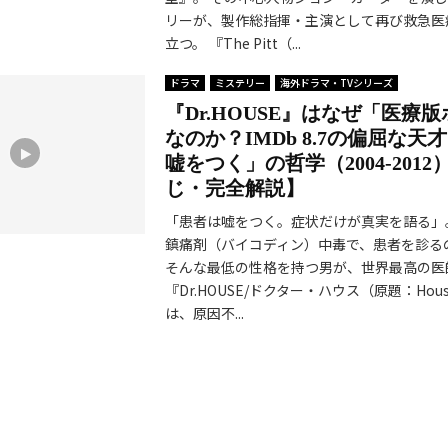
リーが、製作総指揮・主演として再び救急医
立つ。 『The Pitt（...
ドラマ
ミステリー
海外ドラマ・TVシリーズ
『Dr.HOUSE』はなぜ「医療
なのか？IMDb 8.7の偏屈な天
嘘をつく」の哲学（2004-201
じ・完全解説】
「患者は嘘をつく。症状だけが真実を語る」
鎮痛剤（バイコディン）中毒で、患者を診る
そんな最低の性格を持つ男が、世界最高の医
『Dr.HOUSE/ドクター・ハウス（原題：House
は、原因不...