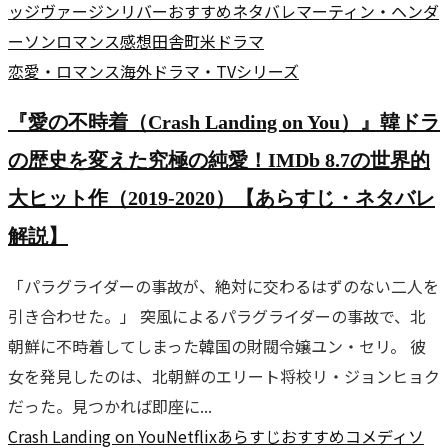
ッジ
ヴァージンリバー
おすすめ
ネタバレ
マーティン・ヘンダ
ーソン
ロマンス
感想
田舎町
米ドラマ
恋愛・ロマンス
海外ドラマ・TVシリーズ
『愛の不時着（Crash Landing on You）』韓ドラ
の歴史を変えた究極の純愛！IMDb 8.7の世界的
大ヒット作（2019-2020）【あらすじ・ネタバレ
解説】
「パラグライダーの事故が、絶対に交わるはずのない二人を
引き合わせた。」 突風によるパラグライダーの事故で、北
朝鮮に不時着してしまった韓国の財閥令嬢ユン・セリ。 彼
女を発見したのは、北朝鮮のエリート将校リ・ジョンヒョク
だった。見つかれば即座に...
Crash Landing on You
Netflix
あらすじ
おすすめ
コメディ
ソ