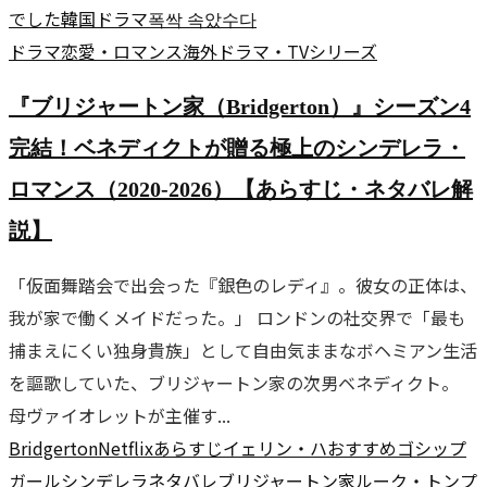
でした
韓国ドラマ
폭싹 속았수다
ドラマ
恋愛・ロマンス
海外ドラマ・TVシリーズ
『ブリジャートン家（Bridgerton）』シーズン4
完結！ベネディクトが贈る極上のシンデレラ・
ロマンス（2020-2026）【あらすじ・ネタバレ解
説】
「仮面舞踏会で出会った『銀色のレディ』。彼女の正体は、
我が家で働くメイドだった。」 ロンドンの社交界で「最も
捕まえにくい独身貴族」として自由気ままなボヘミアン生活
を謳歌していた、ブリジャートン家の次男ベネディクト。
母ヴァイオレットが主催す...
Bridgerton
Netflix
あらすじ
イェリン・ハ
おすすめ
ゴシップ
ガール
シンデレラ
ネタバレ
ブリジャートン家
ルーク・トンプ