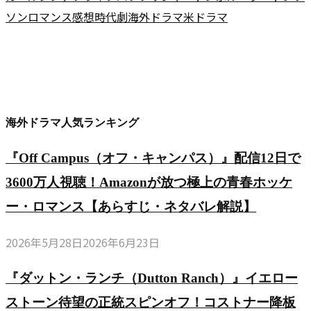
ソン
ロマンス
感想
時代劇
海外ドラマ
米ドラマ
海外ドラマ人気ランキング
『Off Campus（オフ・キャンパス）』配信12日で
3600万人視聴！Amazonが放つ極上の青春ホッケ
ー・ロマンス【あらすじ・ネタバレ解説】
2026年5月28日
2026年6月23日
『ダットン・ランチ（Dutton Ranch）』イエロー
ストーン待望の正統スピンオフ！コストナー降板