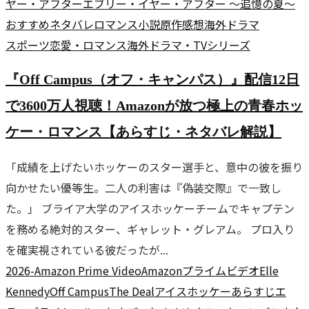
ヤー・アフター
エブリー・イヤー・アフター ～追憶の夏～
おすすめ
ネタバレ
ロマンス
小説原作
感想
海外ドラマ
スポーツ
恋愛・ロマンス
海外ドラマ・TVシリーズ
『Off Campus（オフ・キャンパス）』配信12日
で3600万人視聴！Amazonが放つ極上の青春ホッ
ケー・ロマンス【あらすじ・ネタバレ解説】
「成績を上げたいホッケーのスター選手と、意中の彼を振り
向かせたい優等生。二人の利害は『偽装交際』で一致し
た。」 ブライア大学のアイスホッケーチームでキャプテン
を務める絶対的スター、ギャレット・グレアム。 プロ入り
を確実視されている彼だったが...
2026-
Amazon Prime Video
Amazonプライムビデオ
Elle
Kennedy
Off Campus
The Deal
アイスホッケー
あらすじ
エ