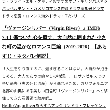
ラ・ブライト
エル・ケネディ
おすすめ
オフ・キャンパス
ネタ
バレ
ベルモント・カメリ
ロマンス
恋愛ドラマ
感想
米ドラマ
ドラマ
恋愛・ロマンス
海外ドラマ・TVシリーズ
『ヴァージンリバー（Virgin River）』IMDb
7.4！傷ついた心を癒す、大自然に囲まれた小さ
な町の温かなロマンス巨編（2019-2026）【あら
すじ・ネタバレ解説】
「人生をやり直すのに、遅すぎることはない。大自然が抱き
しめる、大人のための癒やしの物語。」 ロサンゼルスでの
辛い過去（夫の死と流産）から逃れるため、カリフォルニア
北部の山奥にある美しい田舎町「ヴァージンリバー」へと移
住してきた看護師で助産師...
Netflix
Virgin River
あらすじ
アレクサンドラ・ブレッケンリ