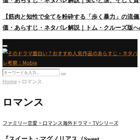
価・あらすじ・ネタバレ解説｜笑いと涙、そして賛
【筋肉と知性で全てを粉砕する「歩く暴力」の流儀
価・あらすじ・ネタバレ解説｜トム・クルーズ版へ
Primary
Menu
Search
Search
for:
Home
»
ロマンス
ロマンス
ファミリー
恋愛・ロマンス
海外ドラマ・TVシリーズ
『スイート・マグノリアス（Sweet