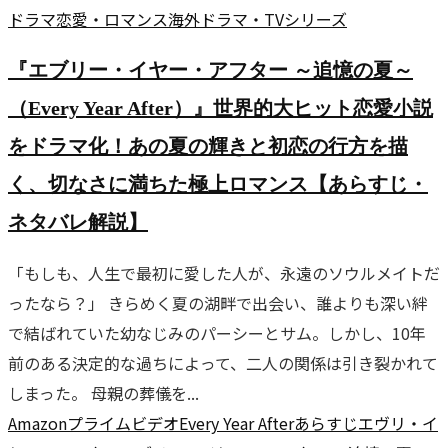
ドラマ
恋愛・ロマンス
海外ドラマ・TVシリーズ
『エブリー・イヤー・アフター ～追憶の夏～
（Every Year After）』世界的大ヒット恋愛小説
をドラマ化！あの夏の輝きと初恋の行方を描
く、切なさに満ちた極上ロマンス【あらすじ・
ネタバレ解説】
「もしも、人生で最初に愛した人が、永遠のソウルメイトだ
ったなら？」 きらめく夏の湖畔で出会い、誰よりも深い絆
で結ばれていた幼なじみのパーシーとサム。しかし、10年
前のある決定的な過ちによって、二人の関係は引き裂かれて
しまった。 母親の葬儀を...
Amazonプライムビデオ
Every Year After
あらすじ
エヴリ・イ