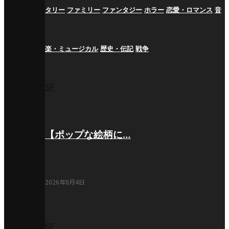
タリー
ファミリー
ファンタジー
ホラー
恋愛・ロマンス
音
楽・ミュージカル
歴史・伝記
戦争
SF
【ポップな絵柄に…
2026年8月4日
SF