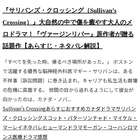
『サリバンズ・クロッシング（Sullivan’s
Crossing）』大自然の中で傷を癒やす大人のメ
ロドラマ！『ヴァージンリバー』原作者が贈る
話題作【あらすじ・ネタバレ解説】
「すべてを失った時、帰るべき場所があった。」 ボストン
で活躍する優秀な脳神経外科医マギー・サリバンは、ある
不祥事（訴訟問題）に巻き込まれ、キャリアも私生活も崩壊
の危機に直面する。 世間の目から逃れるようにして彼女が
向かったのは、カナダ・ノバ...
Sullivan's Crossing
あらすじ
おすすめ
カナダドラマ
サリバン
ズ・クロッシング
スコット・パターソン
チャド・マイケル・
マーレイ
ネタバレ
ヒューマンドラマ
モーガン・コーハン
ロマ
ンス
医療ドラマ
感想