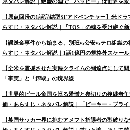
ネタバレ解説｜絶望の淵で「ハッピー」は世界を救
【原点回帰の1話完結型SFアドベンチャー】米ド
らすじ・ネタバレ解説｜「TOS」の魂を受け継ぐ
【誤送金事件から始まる、別班vs公安vsテロ組織の
らすじ・ネタバレ解説｜1話1億円の規格外スケー
【全米を震撼させた実録クライムの到達点にして問
「事実」と「搾取」の境界線
【世界的ビール帝国を巡る愛憎と裏切りの後継者争い】英ド
価・あらすじ・ネタバレ解説｜「ピーキー・ブライ
【英国サッカー界に挑むアメフト指導者の型破りな