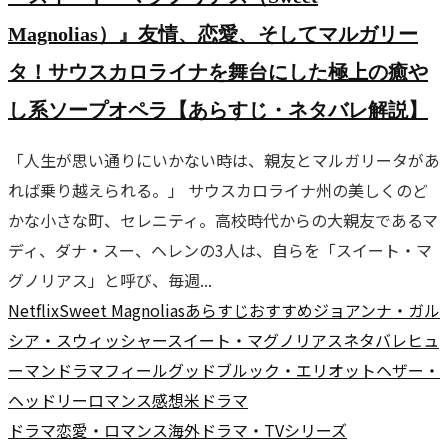
Magnolias）』友情、恋愛、そしてマルガリー
タ！サウスカロライナを舞台にした極上の癒や
し系ソープオペラ【あらすじ・ネタバレ解説】
「人生が思い通りにいかない時は、親友とマルガリータがあ
れば乗り越えられる。」 サウスカロライナ州の美しくのど
かな小さな町、セレニティ。高校時代からの大親友であるマ
ディ、ダナ・スー、ヘレンの3人は、自らを「スイート・マ
グノリアス」と呼び、毎週...
Netflix
Sweet Magnolias
あらすじ
おすすめ
ジョアンナ・ガル
シア・スウィッシャー
スイート・マグノリアス
ネタバレ
ヒュ
ーマンドラマ
フィールグッド
ブルック・エリオット
ヘザー・
ヘッドリー
ロマンス
感想
米ドラマ
ドラマ
恋愛・ロマンス
海外ドラマ・TVシリーズ