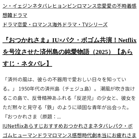
ン・イェジン
ネタバレ
ヒョンビン
ロマンス
恋愛
愛の不時着
感
想
韓ドラマ
ドラマ
恋愛・ロマンス
海外ドラマ・TVシリーズ
『おつかれさま』IU×パク・ボゴム共演！Netflix
を号泣させた済州島の純愛物語（2025）【あら
すじ・ネタバレ】
「済州の風は、彼らの不器用で愛おしい日々を知ってい
る。」 1950年代の済州島（チェジュ島）。 潮風が吹き抜け
るこの島で、反骨精神あふれる「反逆児」の少女と、彼女を
ただ黙々と見守る「鉄」のように頑固な青年が出会った。
『おつかれさま（原題：...
IU
Netflix
あらすじ
おすすめ
おつかれさま
ネタバレ
パク・ボ
ゴム
ヒューマンドラマ
ロマンス
感想
時代劇
本当にお疲れさま