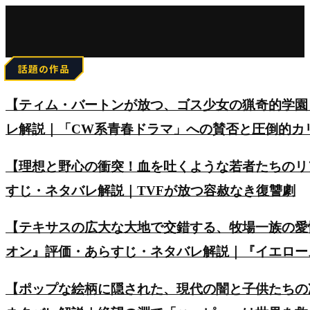
for:
話題の作品
【ティム・バートンが放つ、ゴス少女の猟奇的学園
レ解説｜「CW系青春ドラマ」への賛否と圧倒的カ
【理想と野心の衝突！血を吐くような若者たちのリアルを
すじ・ネタバレ解説｜TVFが放つ容赦なき復讐劇
【テキサスの広大な大地で交錯する、牧場一族の愛
オン』評価・あらすじ・ネタバレ解説｜『イエロー
【ポップな絵柄に隠された、現代の闇と子供たちの