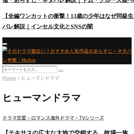
価・あらすじ・ネタバレ解説｜トム・クルーズ版へ
【全編ワンカットの衝撃！13歳の少年はなぜ同級
バレ解説｜インセル文化とSNSの闇
Primary
Menu
Search
Search
for:
Home
»
ヒューマンドラマ
ヒューマンドラマ
ドラマ
恋愛・ロマンス
海外ドラマ・TVシリーズ
【テキサスの広大な大地で交錯する、牧場一族