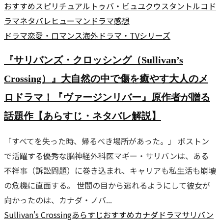
おすすめ
スピリチュアル
トゥバ・ビュユクウスタン
トルコド
ラマ
ネタバレ
ヒューマンドラマ
感想
ドラマ
恋愛・ロマンス
海外ドラマ・TVシリーズ
『サリバンズ・クロッシング（Sullivan’s
Crossing）』大自然の中で傷を癒やす大人のメ
ロドラマ！『ヴァージンリバー』原作者が贈る
話題作【あらすじ・ネタバレ解説】
「すべてを失った時、帰るべき場所があった。」 ボストン
で活躍する優秀な脳神経外科医マギー・サリバンは、ある
不祥事（訴訟問題）に巻き込まれ、キャリアも私生活も崩壊
の危機に直面する。 世間の目から逃れるようにして彼女が
向かったのは、カナダ・ノバ...
Sullivan's Crossing
あらすじ
おすすめ
カナダドラマ
サリバン