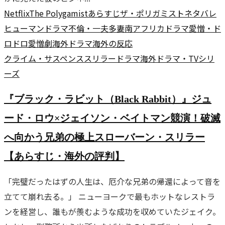
Netflix
The Polygamist
あらすじ
ザ・ポリガミスト
ネタバレ
ヒューマンドラマ
不倫・一夫多妻
南アフリカドラマ
愛憎・ド
ロドロ
愛憎劇
海外ドラマ
海外の反応
クライム・サスペンス
スリラー
ドラマ
海外ドラマ・TVシリ
ーズ
『ブラック・ラビット（Black Rabbit）』ジュ
ード・ロウ×ジェイソン・ベイトマン競演！破滅
へ向かう兄弟の極上スローバーン・スリラー
【あらすじ・海外の評判】
「完璧だったはずの人生は、厄介な兄弟の帰還によって音を
立てて崩れ去る。」 ニューヨークで最もホットなレストラ
ンを経営し、誰もが羨むような成功を収めていたジェイク。