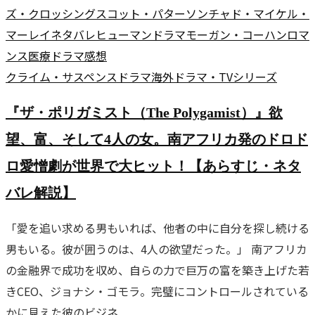
ズ・クロッシング
スコット・パターソン
チャド・マイケル・
マーレイ
ネタバレ
ヒューマンドラマ
モーガン・コーハン
ロマ
ンス
医療ドラマ
感想
クライム・サスペンス
ドラマ
海外ドラマ・TVシリーズ
『ザ・ポリガミスト（The Polygamist）』欲
望、富、そして4人の女。南アフリカ発のドロド
ロ愛憎劇が世界で大ヒット！【あらすじ・ネタ
バレ解説】
「愛を追い求める男もいれば、他者の中に自分を探し続ける
男もいる。彼が囲うのは、4人の欲望だった。」 南アフリカ
の金融界で成功を収め、自らの力で巨万の富を築き上げた若
きCEO、ジョナシ・ゴモラ。完璧にコントロールされている
かに見えた彼のビジネ...