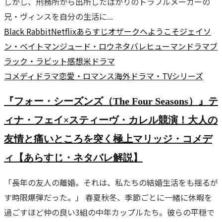
しかし、刑務所から出所したばかりのトラブルメーカーの
兄・ヴィンスを自分の生活に...
Black Rabbit
Netflix
あらすじ
オザークへようこそ
ジェイソ
ン・ベイトマン
ジュード・ロウ
ネタバレ
ヒューマンドラマ
ブ
ラック・ラビット
感想
米ドラマ
コメディ
ドラマ
恋愛・ロマンス
海外ドラマ・TVシリーズ
『フォー・シーズンズ（The Four Seasons）』テ
ィナ・フェイ×スティーヴ・カレル競演！大人の
友情と痛いところを突く極上マリッジ・コメデ
ィ【あらすじ・ネタバレ解説】
「長年の友人の離婚。それは、私たちの結婚生活をも揺るが
す時限爆弾だった。」 春夏秋冬、季節ごとに一緒に休暇を
過ごすほど仲の良い3組の中年カップルたち。彼らの平穏で