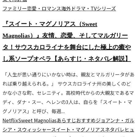
ファミリー
恋愛・ロマンス
海外ドラマ・TVシリーズ
『スイート・マグノリアス（Sweet
Magnolias）』友情、恋愛、そしてマルガリー
タ！サウスカロライナを舞台にした極上の癒や
し系ソープオペラ【あらすじ・ネタバレ解説】
「人生が思い通りにいかない時は、親友とマルガリータがあ
れば乗り越えられる。」 サウスカロライナ州の美しくのど
かな小さな町、セレニティ。高校時代からの大親友であるマ
ディ、ダナ・スー、ヘレンの3人は、自らを「スイート・マ
グノリアス」と呼び、毎週...
Netflix
Sweet Magnolias
あらすじ
おすすめ
ジョアンナ・ガル
シア・スウィッシャー
スイート・マグノリアス
ネタバレ
ヒュ