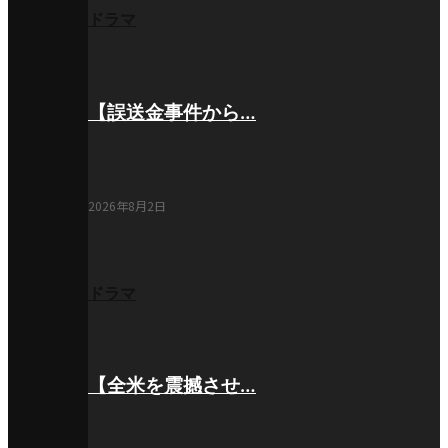
ドラマ
【誤送金事件から…
2026年8月2日
ドラマ
【全米を震撼させ…