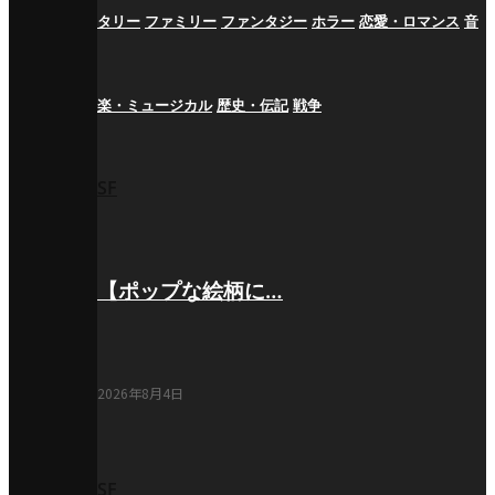
タリー
ファミリー
ファンタジー
ホラー
恋愛・ロマンス
音
楽・ミュージカル
歴史・伝記
戦争
SF
【ポップな絵柄に…
2026年8月4日
SF