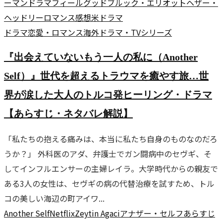
ーマンドラマ
フィールグッド
ブルック・エリオット
ヘザー・
ヘッドリー
ロマンス
感想
米ドラマ
ドラマ
恋愛・ロマンス
海外ドラマ・TVシリーズ
『出会えていないもう一人の私に（Another
Self）』世代を超えるトラウマを癒やす旅…世
界が涙した大人のトルコ発ヒーリング・ドラマ
【あらすじ・ネタバレ解説】
「私たちの抱える痛みは、本当に私たち自身のものなのだろ
うか？」 外科医のアダ、弁護士でガン闘病中のセヴギ、そ
してインフルエンサーの主婦レイラ。大学時代からの親友で
ある3人の女性は、セヴギの病の代替治療を試すため、トル
コの美しい海辺の町アイワ...
Another Self
Netflix
Zeytin Agaci
アナザー・セルフ
あらすじ