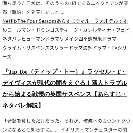
満ち足りた日常は、そのうちの1組であるニックとアンが突
然「離婚」を発表したこと...
Netflix
The Four Seasons
あらすじ
ウィル・フォルテ
おすす
め
コールマン・ドミンゴ
スティーヴ・カレル
ティナ・フェイ
ネタバレ
ヒューマンドラマ
リメイク
四季
感想
米ドラマ
クライム・サスペンス
スリラー
ドラマ
海外ドラマ・TVシリ
ーズ
『Tip Toe（ティップ・トー）』ラッセル・T・
デイヴィスが現代の闇をえぐる！隣人トラブル
から始まる戦慄の英国サスペンス【あらすじ・
ネタバレ解説】
「合鍵を貸しただけだった。それが、破滅へのカウントダウ
ンになるとも知らずに。」 イギリス・マンチェスターの閑