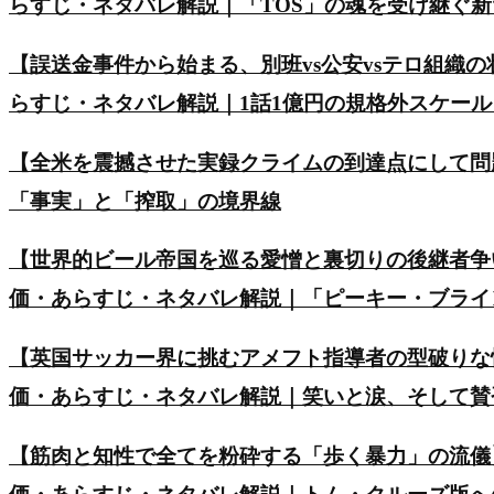
らすじ・ネタバレ解説｜「TOS」の魂を受け継ぐ
【誤送金事件から始まる、別班vs公安vsテロ組織の
らすじ・ネタバレ解説｜1話1億円の規格外スケー
【全米を震撼させた実録クライムの到達点にして問
「事実」と「搾取」の境界線
【世界的ビール帝国を巡る愛憎と裏切りの後継者争い】英ド
価・あらすじ・ネタバレ解説｜「ピーキー・ブライ
【英国サッカー界に挑むアメフト指導者の型破りな
価・あらすじ・ネタバレ解説｜笑いと涙、そして賛
【筋肉と知性で全てを粉砕する「歩く暴力」の流儀