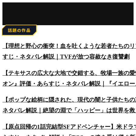
for:
話題の作品
【理想と野心の衝突！血を吐くような若者たちのリアルを
すじ・ネタバレ解説｜TVFが放つ容赦なき復讐劇
【テキサスの広大な大地で交錯する、牧場一族の愛
オン』評価・あらすじ・ネタバレ解説｜『イエロー
【ポップな絵柄に隠された、現代の闇と子供たちの
ネタバレ解説｜絶望の淵で「ハッピー」は世界を救
【原点回帰の1話完結型SFアドベンチャー】米ド