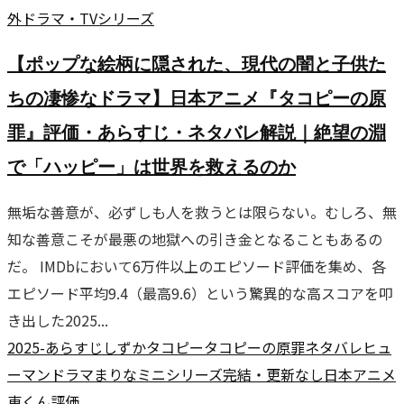
外ドラマ・TVシリーズ
【ポップな絵柄に隠された、現代の闇と子供た
ちの凄惨なドラマ】日本アニメ『タコピーの原
罪』評価・あらすじ・ネタバレ解説｜絶望の淵
で「ハッピー」は世界を救えるのか
無垢な善意が、必ずしも人を救うとは限らない。むしろ、無
知な善意こそが最悪の地獄への引き金となることもあるの
だ。 IMDbにおいて6万件以上のエピソード評価を集め、各
エピソード平均9.4（最高9.6）という驚異的な高スコアを叩
き出した2025...
2025-
あらすじ
しずか
タコピー
タコピーの原罪
ネタバレ
ヒュ
ーマンドラマ
まりな
ミニシリーズ
完結・更新なし
日本アニメ
東くん
評価